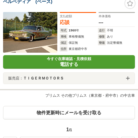
ベルベディア (ベース)
支払総額
本体価格
応談
---
年式
1960
年
走行
不明
車検
車検整備無
修復
あり
保証
保証無
整備
法定整備無
住所
東京都府中市
今すぐ在庫確認・見積依頼
電話する
販売店：
ＴＩＧＥＲＭＯＴＯＲＳ
プリムス その他プリムス（東京都・府中市）の中古車
物件更新時にメールを受け取る
1
/1