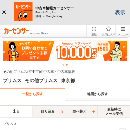
中古車情報カーセンサー
表示
Recruit Co., Ltd.
無料 － Google Play
履歴
お気に入り
メニュー
その他プリムス(府中市)の中古車・中古車情報
プリムス その他プリムス 東京都
一覧から探す
地図から探す
更新時に
1
絞り込み
並べ替え
台
メール受信
プリムス