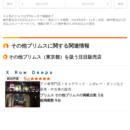
最初
前の30件
次の30件
最後
※人気のクルマは平均1ヶ月で掲載終了
物件数合計1万台以上のメーカー｜算出データ期間：2024年9月～11月｜内容：物件数合計1万
台以上のメーカーのうち、掲載が終了した物件数が1,000台以上の場合
その他プリムスに関する関連情報
その他プリムス（東京都）を扱う注目販売店
Ｘ Ｒｏｗ Ｄｅｅｐｓ
5
総合評価
点
アメ車専門店！キャデラック・シボレー・ダッジなど
新車・中古車の販売
1
プリムス その他プリムスの
掲載台数
台
6
総掲載数
台