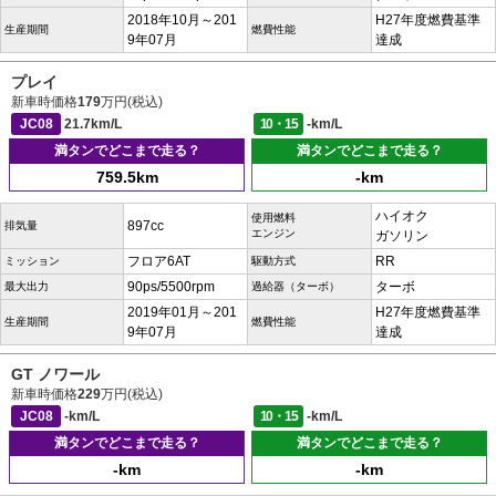
2018年10月～201
H27年度燃費基準
生産期間
燃費性能
9年07月
達成
プレイ
新車時価格
179
万円(税込)
JC08
21.7km/L
10・15
-km/L
満タンでどこまで走る？
満タンでどこまで走る？
759.5km
-km
ハイオク
使用燃料
897cc
排気量
エンジン
ガソリン
フロア6AT
RR
ミッション
駆動方式
90ps/5500rpm
ターボ
最大出力
過給器（ターボ）
2019年01月～201
H27年度燃費基準
生産期間
燃費性能
9年07月
達成
GT ノワール
新車時価格
229
万円(税込)
JC08
-km/L
10・15
-km/L
満タンでどこまで走る？
満タンでどこまで走る？
-km
-km