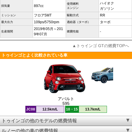
ハイオク
使用燃料
897cc
排気量
エンジン
ガソリン
フロア5MT
RR
ミッション
駆動方式
109ps/5750rpm
ターボ
最大出力
過給器（ターボ）
2019年05月～201
-
生産期間
燃費性能
9年07月
▲トゥインゴ GTの燃費TOPへ
トゥインゴとよく比較されている車
アバルト
595
JC08
12.5km/L
10・15
13.7km/L
トゥインゴの他のモデルの燃費情報
ルノーの他の車の燃費情報