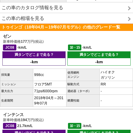
この車のカタログ情報を見る
この車の相場を見る
トゥインゴ（18年04月～19年07月モデル）の他のグレード一覧
ゼン
新車時価格
177
万円(税込)
JC08
-km/L
10・15
-km/L
満タンでどこまで走る？
満タンでどこまで走る？
-km
-km
ハイオク
使用燃料
998cc
排気量
エンジン
ガソリン
フロア5MT
RR
ミッション
駆動方式
71ps/6000rpm
-
最大出力
過給器（ターボ）
2018年04月～201
-
生産期間
燃費性能
9年07月
インテンス
新車時価格
194
万円(税込)
JC08
21.7km/L
10・15
-km/L