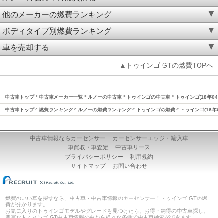
他のメーカーの燃費ランキング
ボディタイプ別燃費ランキング
車を売却する
▲トゥインゴ GTの燃費TOPへ
中古車トップ
中古車メーカー一覧
ルノーの中古車
トゥインゴの中古車
トゥインゴ(18年04
中古車トップ
燃費ランキング
ルノーの燃費ランキング
トゥインゴの燃費
トゥインゴ(18年
中古車情報ならカーセンサー
カーセンサーエッジ・輸入車
車買取・車査定
中古車リース
プライバシーポリシー
利用規約
サイトマップ
お問い合わせ
燃費のいい車を探すなら、中古車・中古車情報のカーセンサー！トゥインゴ GTの燃
費が分かります。
お気に入りのトゥインゴモデルやグレードを見つけたら、お得・納得の中古車探し。
豊富なトゥインゴ GT中古車情報の中から様々な条件で中古車検索ができます。