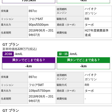
759.5km
-km
ハイオク
使用燃料
897cc
排気量
エンジン
ガソリン
フロア6AT
RR
ミッション
駆動方式
90ps/5500rpm
ターボ
最大出力
過給器（ターボ）
2018年06月～201
H27年度燃費基準
生産期間
燃費性能
9年07月
達成
GT ブラン
新車時価格
229
万円(税込)
JC08
-km/L
10・15
-km/L
満タンでどこまで走る？
満タンでどこまで走る？
-km
-km
ハイオク
使用燃料
897cc
排気量
エンジン
ガソリン
フロア5MT
RR
ミッション
駆動方式
109ps/5750rpm
ターボ
最大出力
過給器（ターボ）
2018年09月～201
-
生産期間
燃費性能
9年07月
GT ブラン