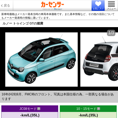
戻る
お気に入り
メニュー
新車時価格はメーカー発表当時の車両本体価格です。また基本情報など、その他の項目について
もメーカー発表時の情報に基いています。
ルノー トゥインゴ GTの燃費
1/3
16年(H28)9月、FMC時のフロント。写真は本国仕様の為、一部異なる場合があ
ります
JC08モード
10・15モード
-km/L(35L)
-km/L(35L)