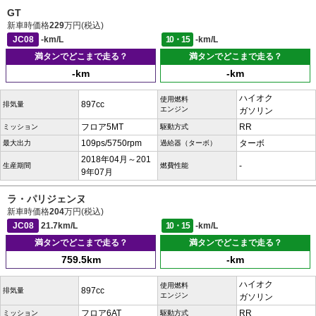
GT
新車時価格
229
万円(税込)
JC08
-km/L
10・15
-km/L
満タンでどこまで走る？
満タンでどこまで走る？
-km
-km
ハイオク
使用燃料
897cc
排気量
エンジン
ガソリン
フロア5MT
RR
ミッション
駆動方式
109ps/5750rpm
ターボ
最大出力
過給器（ターボ）
2018年04月～201
-
生産期間
燃費性能
9年07月
ラ・パリジェンヌ
新車時価格
204
万円(税込)
JC08
21.7km/L
10・15
-km/L
満タンでどこまで走る？
満タンでどこまで走る？
759.5km
-km
ハイオク
使用燃料
897cc
排気量
エンジン
ガソリン
フロア6AT
RR
ミッション
駆動方式