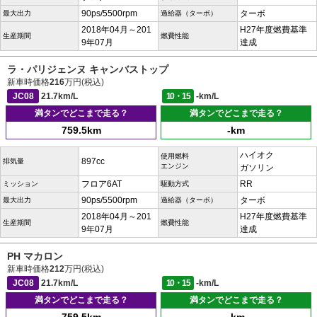
90ps/5500rpm
ターボ
最大出力
過給器（ターボ）
2018年04月～201
H27年度燃費基準
生産期間
燃費性能
9年07月
達成
ラ・パリジェンヌ キャンバストップ
新車時価格
216
万円(税込)
JC08
21.7km/L
10・15
-km/L
満タンでどこまで走る？
満タンでどこまで走る？
759.5km
-km
ハイオク
使用燃料
897cc
排気量
エンジン
ガソリン
フロア6AT
RR
ミッション
駆動方式
90ps/5500rpm
ターボ
最大出力
過給器（ターボ）
2018年04月～201
H27年度燃費基準
生産期間
燃費性能
9年07月
達成
PH マカロン
新車時価格
212
万円(税込)
JC08
21.7km/L
10・15
-km/L
満タンでどこまで走る？
満タンでどこまで走る？