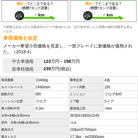
満タン
でどこまで走る？
満タン
でどこまで走る？
（燃費×タンク容量）
（燃費×タンク容量）
-
-
km
km
※燃費は定められた試験条件の下での数値のため、走行条件等により実際の燃料消費率は異な
ります。
車両価格を改定
メーカー希望小売価格を見直し、一部グレードに新価格が適用され
た。（2018.4）
中古車価格
123
万円～
198
万円
239
万円(税込)
新車時価格
1040kg
4名
車両重量
乗車定員
2490mm
2列
ホイールベース
シート列数
RR
フロア6AT
駆動方式
ミッション
フロア
5ドア
ミッション位置
ドア数
4.3m
-mm
最小回転半径
最低地上高
3630x1660x1545
全長x全幅x全高(mm)
-x-x-
室内 全長x全幅x全高(mm)
109ps/5750rpm
最高出力
17.3kg・m/2000rpm
最大トルク