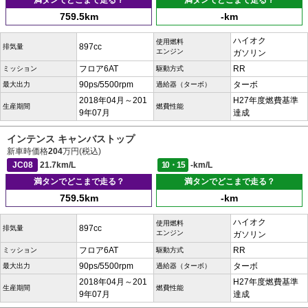
満タンでどこまで走る？
満タンでどこまで走る？
759.5km
-km
ハイオク
使用燃料
897cc
排気量
エンジン
ガソリン
フロア6AT
RR
ミッション
駆動方式
90ps/5500rpm
ターボ
最大出力
過給器（ターボ）
2018年04月～201
H27年度燃費基準
生産期間
燃費性能
9年07月
達成
インテンス キャンバストップ
新車時価格
204
万円(税込)
JC08
21.7km/L
10・15
-km/L
満タンでどこまで走る？
満タンでどこまで走る？
759.5km
-km
ハイオク
使用燃料
897cc
排気量
エンジン
ガソリン
フロア6AT
RR
ミッション
駆動方式
90ps/5500rpm
ターボ
最大出力
過給器（ターボ）
2018年04月～201
H27年度燃費基準
生産期間
燃費性能
9年07月
達成