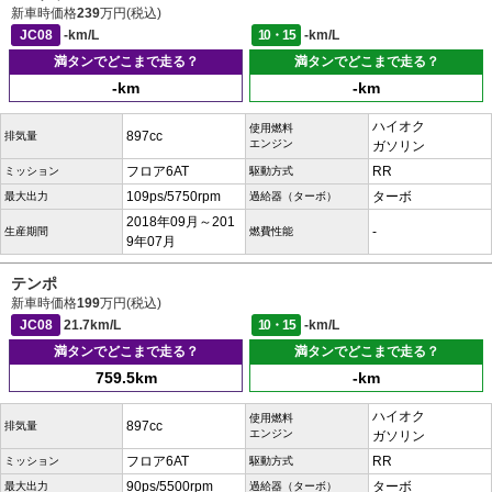
新車時価格
239
万円(税込)
JC08
-km/L
10・15
-km/L
満タンでどこまで走る？
満タンでどこまで走る？
-km
-km
ハイオク
使用燃料
897cc
排気量
エンジン
ガソリン
フロア6AT
RR
ミッション
駆動方式
109ps/5750rpm
ターボ
最大出力
過給器（ターボ）
2018年09月～201
-
生産期間
燃費性能
9年07月
テンポ
新車時価格
199
万円(税込)
JC08
21.7km/L
10・15
-km/L
満タンでどこまで走る？
満タンでどこまで走る？
759.5km
-km
ハイオク
使用燃料
897cc
排気量
エンジン
ガソリン
フロア6AT
RR
ミッション
駆動方式
90ps/5500rpm
ターボ
最大出力
過給器（ターボ）