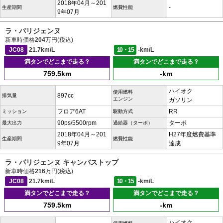
2018年04月～201
-
生産期間
燃費性能
9年07月
ラ・パリジェンヌ
新車時価格
204
万円(税込)
JC08
21.7km/L
10・15
-km/L
満タンでどこまで走る？
満タンでどこまで走る？
759.5km
-km
ハイオク
使用燃料
897cc
排気量
エンジン
ガソリン
フロア6AT
RR
ミッション
駆動方式
90ps/5500rpm
ターボ
最大出力
過給器（ターボ）
2018年04月～201
H27年度燃費基準
生産期間
燃費性能
9年07月
達成
ラ・パリジェンヌ キャンバストップ
新車時価格
216
万円(税込)
JC08
21.7km/L
10・15
-km/L
満タンでどこまで走る？
満タンでどこまで走る？
759.5km
-km
ハイオク