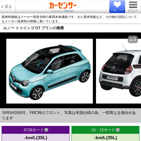
戻る
お気に入り
メニュー
新車時価格はメーカー発表当時の車両本体価格です。また基本情報など、その他の項目について
もメーカー発表時の情報に基いています。
ルノー トゥインゴ GT ブランの燃費
1/3
16年(H28)9月、FMC時のフロント。写真は本国仕様の為、一部異なる場合があ
ります
JC08モード
10・15モード
-km/L(35L)
-km/L(35L)