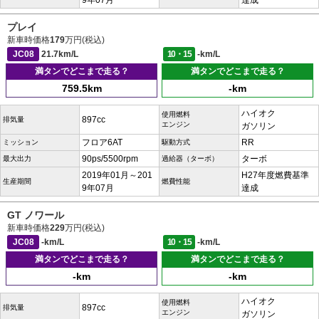
9年07月
達成
プレイ
新車時価格
179
万円(税込)
JC08
21.7km/L
10・15
-km/L
満タンでどこまで走る？
満タンでどこまで走る？
759.5km
-km
ハイオク
使用燃料
897cc
排気量
エンジン
ガソリン
フロア6AT
RR
ミッション
駆動方式
90ps/5500rpm
ターボ
最大出力
過給器（ターボ）
2019年01月～201
H27年度燃費基準
生産期間
燃費性能
9年07月
達成
GT ノワール
新車時価格
229
万円(税込)
JC08
-km/L
10・15
-km/L
満タンでどこまで走る？
満タンでどこまで走る？
-km
-km
ハイオク
使用燃料
897cc
排気量
エンジン
ガソリン