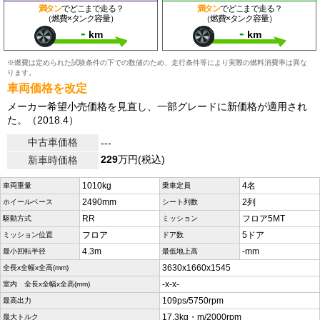
満タン
でどこまで走る？
満タン
でどこまで走る？
（燃費×タンク容量）
（燃費×タンク容量）
-
-
km
km
※燃費は定められた試験条件の下での数値のため、走行条件等により実際の燃料消費率は異な
ります。
車両価格を改定
メーカー希望小売価格を見直し、一部グレードに新価格が適用され
た。（2018.4）
中古車価格
---
229
万円(税込)
新車時価格
1010kg
4名
車両重量
乗車定員
2490mm
2列
ホイールベース
シート列数
RR
フロア5MT
駆動方式
ミッション
フロア
5ドア
ミッション位置
ドア数
4.3m
-mm
最小回転半径
最低地上高
3630x1660x1545
全長x全幅x全高(mm)
-x-x-
室内 全長x全幅x全高(mm)
109ps/5750rpm
最高出力
17.3kg・m/2000rpm
最大トルク