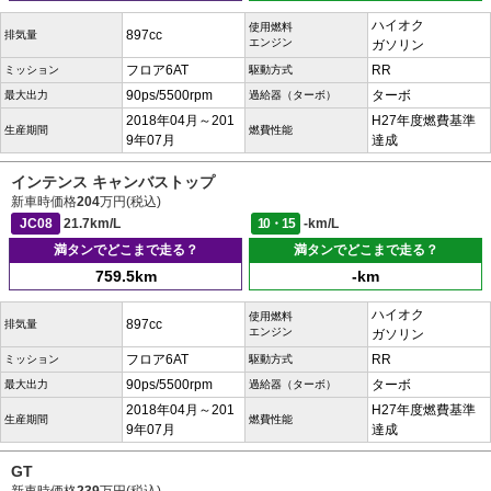
ハイオク
使用燃料
897cc
排気量
エンジン
ガソリン
フロア6AT
RR
ミッション
駆動方式
90ps/5500rpm
ターボ
最大出力
過給器（ターボ）
2018年04月～201
H27年度燃費基準
生産期間
燃費性能
9年07月
達成
インテンス キャンバストップ
新車時価格
204
万円(税込)
JC08
21.7km/L
10・15
-km/L
満タンでどこまで走る？
満タンでどこまで走る？
759.5km
-km
ハイオク
使用燃料
897cc
排気量
エンジン
ガソリン
フロア6AT
RR
ミッション
駆動方式
90ps/5500rpm
ターボ
最大出力
過給器（ターボ）
2018年04月～201
H27年度燃費基準
生産期間
燃費性能
9年07月
達成
GT