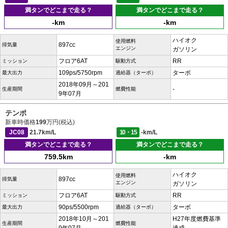
満タンでどこまで走る？
満タンでどこまで走る？
-km
-km
ハイオク
使用燃料
897cc
排気量
エンジン
ガソリン
フロア6AT
RR
ミッション
駆動方式
109ps/5750rpm
ターボ
最大出力
過給器（ターボ）
2018年09月～201
-
生産期間
燃費性能
9年07月
テンポ
新車時価格
199
万円(税込)
JC08
21.7km/L
10・15
-km/L
満タンでどこまで走る？
満タンでどこまで走る？
759.5km
-km
ハイオク
使用燃料
897cc
排気量
エンジン
ガソリン
フロア6AT
RR
ミッション
駆動方式
90ps/5500rpm
ターボ
最大出力
過給器（ターボ）
2018年10月～201
H27年度燃費基準
生産期間
燃費性能