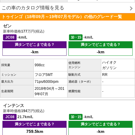
この車のカタログ情報を見る
トゥインゴ（18年09月～19年07月モデル）の他のグレード一覧
ゼン
新車時価格
177
万円(税込)
JC08
-km/L
10・15
-km/L
満タンでどこまで走る？
満タンでどこまで走る？
-km
-km
ハイオク
使用燃料
998cc
排気量
エンジン
ガソリン
フロア5MT
RR
ミッション
駆動方式
71ps/6000rpm
-
最大出力
過給器（ターボ）
2018年04月～201
-
生産期間
燃費性能
9年07月
インテンス
新車時価格
194
万円(税込)
JC08
21.7km/L
10・15
-km/L
満タンでどこまで走る？
満タンでどこまで走る？
759.5km
-km