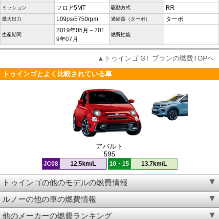
フロア5MT
RR
ミッション
駆動方式
109ps/5750rpm
ターボ
最大出力
過給器（ターボ）
2019年05月～201
-
生産期間
燃費性能
9年07月
▲トゥインゴ GT ブランの燃費TOPへ
トゥインゴとよく比較されている車
アバルト
595
JC08
12.5km/L
10・15
13.7km/L
トゥインゴの他のモデルの燃費情報
ルノーの他の車の燃費情報
他のメーカーの燃費ランキング