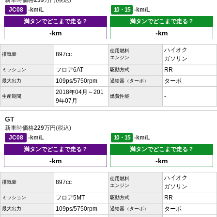
新車時価格
239
万円(税込)
JC08
-km/L
10・15
-km/L
満タンでどこまで走る？
満タンでどこまで走る？
-km
-km
ハイオク
使用燃料
897cc
排気量
エンジン
ガソリン
フロア6AT
RR
ミッション
駆動方式
109ps/5750rpm
ターボ
最大出力
過給器（ターボ）
2018年04月～201
-
生産期間
燃費性能
9年07月
GT
新車時価格
229
万円(税込)
JC08
-km/L
10・15
-km/L
満タンでどこまで走る？
満タンでどこまで走る？
-km
-km
ハイオク
使用燃料
897cc
排気量
エンジン
ガソリン
フロア5MT
RR
ミッション
駆動方式
109ps/5750rpm
ターボ
最大出力
過給器（ターボ）