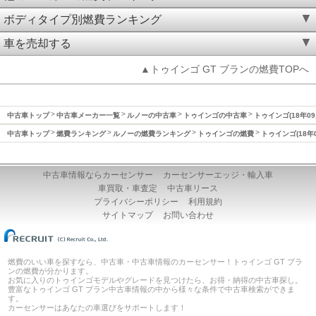
ボディタイプ別燃費ランキング
車を売却する
▲トゥインゴ GT ブランの燃費TOPへ
中古車トップ
中古車メーカー一覧
ルノーの中古車
トゥインゴの中古車
トゥインゴ(18年09
中古車トップ
燃費ランキング
ルノーの燃費ランキング
トゥインゴの燃費
トゥインゴ(18年
中古車情報ならカーセンサー
カーセンサーエッジ・輸入車
車買取・車査定
中古車リース
プライバシーポリシー
利用規約
サイトマップ
お問い合わせ
燃費のいい車を探すなら、中古車・中古車情報のカーセンサー！トゥインゴ GT ブラ
ンの燃費が分かります。
お気に入りのトゥインゴモデルやグレードを見つけたら、お得・納得の中古車探し。
豊富なトゥインゴ GT ブラン中古車情報の中から様々な条件で中古車検索ができま
す。
カーセンサーはあなたの車選びをサポートします！