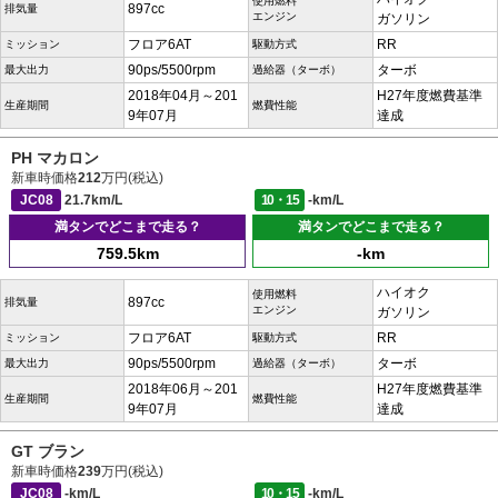
使用燃料
897cc
排気量
エンジン
ガソリン
フロア6AT
RR
ミッション
駆動方式
90ps/5500rpm
ターボ
最大出力
過給器（ターボ）
2018年04月～201
H27年度燃費基準
生産期間
燃費性能
9年07月
達成
PH マカロン
新車時価格
212
万円(税込)
JC08
21.7km/L
10・15
-km/L
満タンでどこまで走る？
満タンでどこまで走る？
759.5km
-km
ハイオク
使用燃料
897cc
排気量
エンジン
ガソリン
フロア6AT
RR
ミッション
駆動方式
90ps/5500rpm
ターボ
最大出力
過給器（ターボ）
2018年06月～201
H27年度燃費基準
生産期間
燃費性能
9年07月
達成
GT ブラン
新車時価格
239
万円(税込)
JC08
-km/L
10・15
-km/L