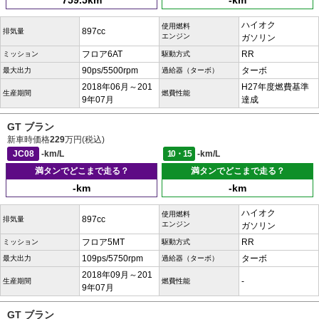
759.5km
-km
ハイオク
使用燃料
897cc
排気量
エンジン
ガソリン
フロア6AT
RR
ミッション
駆動方式
90ps/5500rpm
ターボ
最大出力
過給器（ターボ）
2018年06月～201
H27年度燃費基準
生産期間
燃費性能
9年07月
達成
GT ブラン
新車時価格
229
万円(税込)
JC08
-km/L
10・15
-km/L
満タンでどこまで走る？
満タンでどこまで走る？
-km
-km
ハイオク
使用燃料
897cc
排気量
エンジン
ガソリン
フロア5MT
RR
ミッション
駆動方式
109ps/5750rpm
ターボ
最大出力
過給器（ターボ）
2018年09月～201
-
生産期間
燃費性能
9年07月
GT ブラン