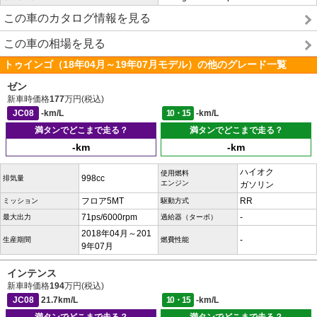
この車のカタログ情報を見る
この車の相場を見る
トゥインゴ（18年04月～19年07月モデル）の他のグレード一覧
ゼン
新車時価格
177
万円(税込)
JC08
-km/L
10・15
-km/L
満タンでどこまで走る？
満タンでどこまで走る？
-km
-km
ハイオク
使用燃料
998cc
排気量
エンジン
ガソリン
フロア5MT
RR
ミッション
駆動方式
71ps/6000rpm
-
最大出力
過給器（ターボ）
2018年04月～201
-
生産期間
燃費性能
9年07月
インテンス
新車時価格
194
万円(税込)
JC08
21.7km/L
10・15
-km/L