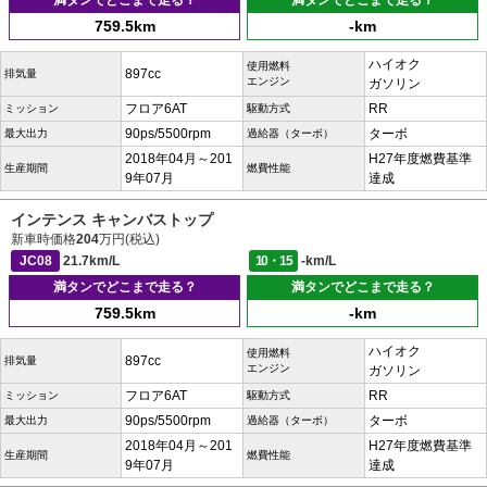
満タンでどこまで走る？
満タンでどこまで走る？
759.5km
-km
ハイオク
使用燃料
897cc
排気量
エンジン
ガソリン
フロア6AT
RR
ミッション
駆動方式
90ps/5500rpm
ターボ
最大出力
過給器（ターボ）
2018年04月～201
H27年度燃費基準
生産期間
燃費性能
9年07月
達成
インテンス キャンバストップ
新車時価格
204
万円(税込)
JC08
21.7km/L
10・15
-km/L
満タンでどこまで走る？
満タンでどこまで走る？
759.5km
-km
ハイオク
使用燃料
897cc
排気量
エンジン
ガソリン
フロア6AT
RR
ミッション
駆動方式
90ps/5500rpm
ターボ
最大出力
過給器（ターボ）
2018年04月～201
H27年度燃費基準
生産期間
燃費性能
9年07月
達成