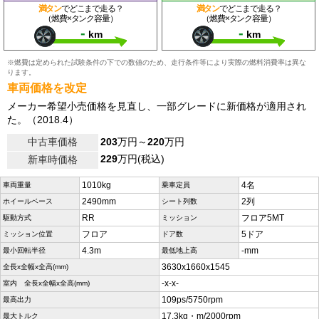
満タン
でどこまで走る？
満タン
でどこまで走る？
（燃費×タンク容量）
（燃費×タンク容量）
-
-
km
km
※燃費は定められた試験条件の下での数値のため、走行条件等により実際の燃料消費率は異な
ります。
車両価格を改定
メーカー希望小売価格を見直し、一部グレードに新価格が適用され
た。（2018.4）
中古車価格
203
万円～
220
万円
229
万円(税込)
新車時価格
1010kg
4名
車両重量
乗車定員
2490mm
2列
ホイールベース
シート列数
RR
フロア5MT
駆動方式
ミッション
フロア
5ドア
ミッション位置
ドア数
4.3m
-mm
最小回転半径
最低地上高
3630x1660x1545
全長x全幅x全高(mm)
-x-x-
室内 全長x全幅x全高(mm)
109ps/5750rpm
最高出力
17.3kg・m/2000rpm
最大トルク