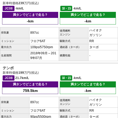
新車時価格
239
万円(税込)
JC08
-km/L
10・15
-km/L
満タンでどこまで走る？
満タンでどこまで走る？
-km
-km
ハイオク
使用燃料
897cc
排気量
エンジン
ガソリン
フロア6AT
RR
ミッション
駆動方式
109ps/5750rpm
ターボ
最大出力
過給器（ターボ）
2018年09月～201
-
生産期間
燃費性能
9年07月
テンポ
新車時価格
199
万円(税込)
JC08
21.7km/L
10・15
-km/L
満タンでどこまで走る？
満タンでどこまで走る？
759.5km
-km
ハイオク
使用燃料
897cc
排気量
エンジン
ガソリン
フロア6AT
RR
ミッション
駆動方式
90ps/5500rpm
ターボ
最大出力
過給器（ターボ）