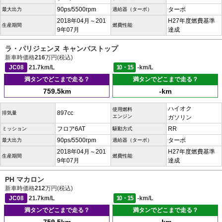
90ps/5500rpm
ターボ
最大出力
過給器（ターボ）
2018年04月～201
H27年度燃費基準
生産期間
燃費性能
9年07月
達成
ラ・パリジェンヌ キャンバストップ
新車時価格
216
万円(税込)
JC08
21.7km/L
10・15
-km/L
満タンでどこまで走る？
満タンでどこまで走る？
759.5km
-km
ハイオク
使用燃料
897cc
排気量
エンジン
ガソリン
フロア6AT
RR
ミッション
駆動方式
90ps/5500rpm
ターボ
最大出力
過給器（ターボ）
2018年04月～201
H27年度燃費基準
生産期間
燃費性能
9年07月
達成
PH マカロン
新車時価格
212
万円(税込)
JC08
21.7km/L
10・15
-km/L
満タンでどこまで走る？
満タンでどこまで走る？