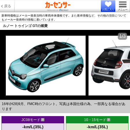
戻る
お気に入り
メニュー
新車時価格はメーカー発表当時の車両本体価格です。また基本情報など、その他の項目について
もメーカー発表時の情報に基いています。
ルノー トゥインゴ GTの燃費
1/3
16年(H28)9月、FMC時のフロント。写真は本国仕様の為、一部異なる場合があ
ります
JC08モード
10・15モード
-km/L(35L)
-km/L(35L)