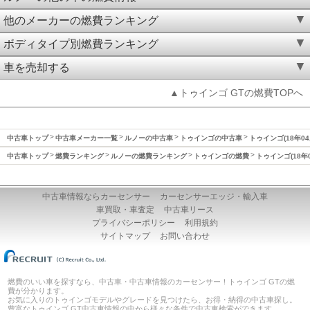
他のメーカーの燃費ランキング
ボディタイプ別燃費ランキング
車を売却する
▲トゥインゴ GTの燃費TOPへ
中古車トップ
中古車メーカー一覧
ルノーの中古車
トゥインゴの中古車
トゥインゴ(18年04
中古車トップ
燃費ランキング
ルノーの燃費ランキング
トゥインゴの燃費
トゥインゴ(18年
中古車情報ならカーセンサー
カーセンサーエッジ・輸入車
車買取・車査定
中古車リース
プライバシーポリシー
利用規約
サイトマップ
お問い合わせ
燃費のいい車を探すなら、中古車・中古車情報のカーセンサー！トゥインゴ GTの燃
費が分かります。
お気に入りのトゥインゴモデルやグレードを見つけたら、お得・納得の中古車探し。
豊富なトゥインゴ GT中古車情報の中から様々な条件で中古車検索ができます。