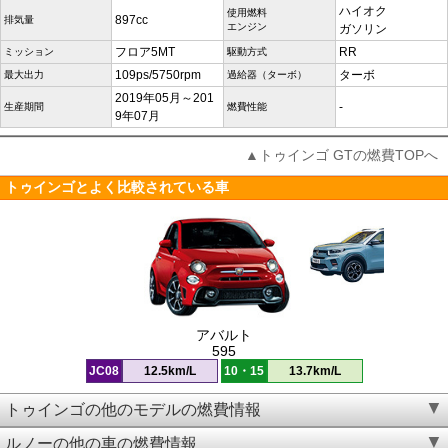
ハイオク
使用燃料
897cc
排気量
エンジン
ガソリン
フロア5MT
RR
ミッション
駆動方式
109ps/5750rpm
ターボ
最大出力
過給器（ターボ）
2019年05月～201
-
生産期間
燃費性能
9年07月
▲トゥインゴ GTの燃費TOPへ
トゥインゴとよく比較されている車
アバルト
595
JC08
12.5km/L
10・15
13.7km/L
トゥインゴの他のモデルの燃費情報
ルノーの他の車の燃費情報