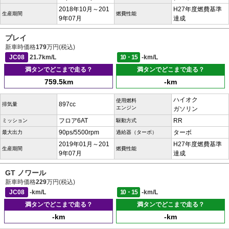
2018年10月～201
H27年度燃費基準
生産期間
燃費性能
9年07月
達成
プレイ
新車時価格
179
万円(税込)
JC08
21.7km/L
10・15
-km/L
満タンでどこまで走る？
満タンでどこまで走る？
759.5km
-km
ハイオク
使用燃料
897cc
排気量
エンジン
ガソリン
フロア6AT
RR
ミッション
駆動方式
90ps/5500rpm
ターボ
最大出力
過給器（ターボ）
2019年01月～201
H27年度燃費基準
生産期間
燃費性能
9年07月
達成
GT ノワール
新車時価格
229
万円(税込)
JC08
-km/L
10・15
-km/L
満タンでどこまで走る？
満タンでどこまで走る？
-km
-km