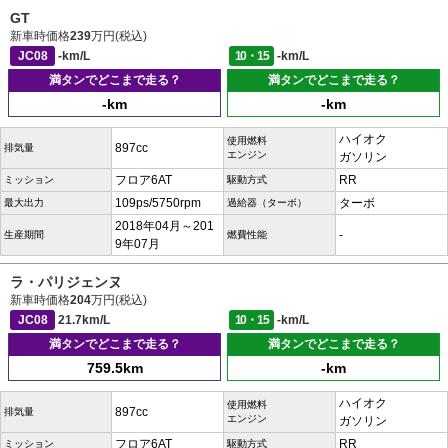
GT
新車時価格
239
万円(税込)
JC08
-km/L
10・15
-km/L
満タンでどこまで走る？
満タンでどこまで走る？
-km
-km
ハイオク
使用燃料
897cc
排気量
エンジン
ガソリン
フロア6AT
RR
ミッション
駆動方式
109ps/5750rpm
ターボ
最大出力
過給器（ターボ）
2018年04月～201
-
生産期間
燃費性能
9年07月
ラ・パリジェンヌ
新車時価格
204
万円(税込)
JC08
21.7km/L
10・15
-km/L
満タンでどこまで走る？
満タンでどこまで走る？
759.5km
-km
ハイオク
使用燃料
897cc
排気量
エンジン
ガソリン
フロア6AT
RR
ミッション
駆動方式