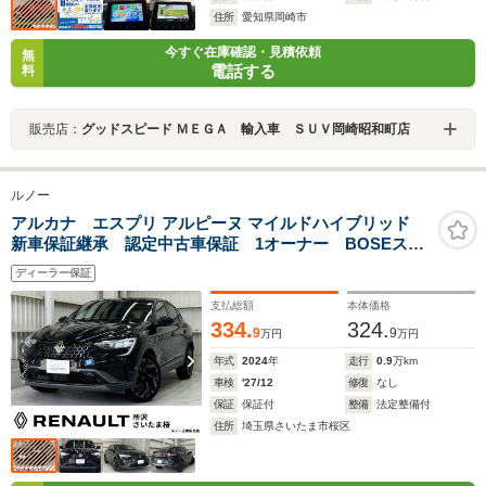
住所
愛知県岡崎市
今すぐ在庫確認・見積依頼
無
電話する
料
販売店：
グッドスピード ＭＥＧＡ 輸入車 ＳＵＶ岡崎昭和町店
ルノー
アルカナ エスプリ アルピーヌ マイルドハイブリッド
新車保証継承 認定中古車保証 1オーナー BOSEスピ
ーカー アダクティブクルーズコントロール 360カメ
ディーラー保証
ラ 前席パワーシート シートヒーター ステアリング
ヒーター スペアキー
支払総額
本体価格
334.
324.
9
9
万円
万円
年式
2024
年
走行
0.9
万km
車検
'27/12
修復
なし
保証
保証付
整備
法定整備付
住所
埼玉県さいたま市桜区