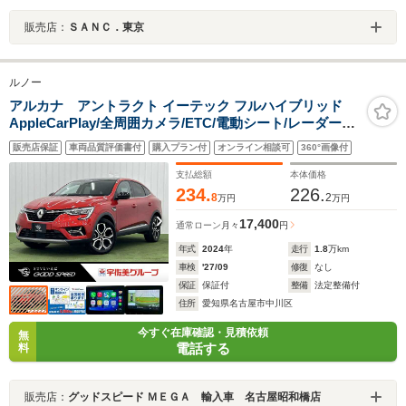
販売店：
ＳＡＮＣ．東京
ルノー
アルカナ アントラクト イーテック フルハイブリッド
AppleCarPlay/全周囲カメラ/ETC/電動シート/レーダーク
ルーズ/ブラインドスポット/クリアランスソナー/パーキン
販売店保証
車両品質評価書付
購入プラン付
オンライン相談可
360°画像付
グアシスト/シートヒーター/パーキングアシスト/ステアリ
ングリモコン/プッシュスタート/純正アルミ/
支払総額
本体価格
234.
226.
8
2
万円
万円
17,400
通常ローン
月々
円
年式
2024
年
走行
1.8
万km
車検
'27/09
修復
なし
保証
保証付
整備
法定整備付
住所
愛知県名古屋市中川区
今すぐ在庫確認・見積依頼
無
電話する
料
販売店：
グッドスピード ＭＥＧＡ 輸入車 名古屋昭和橋店