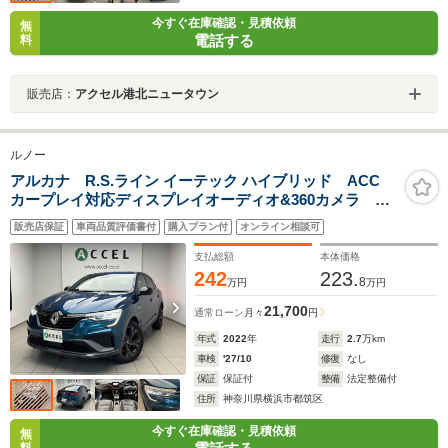
今すぐ在庫確認・見積依頼
無
電話する
料
販売店：
アクセル港北ニュータウン
ルノー
アルカナ R.S.ライン イーテック ハイブリッド ACC
カープレイ対応ディスプレイオーディオ&360カメラ レ
ーンアシスト&ブラインドアシスト ハーフレザースポー
販売店保証
車両品質評価書付
購入プラン付
オンライン相談可
ツシート&シートヒーター LEDライト ステアリングヒ
ーター アンビエントライト 18AW
支払総額
本体価格
242
223.
8
万円
万円
21,700
通常ローン
月々
円
年式
2022
年
走行
2.7
万km
車検
'27/10
修復
なし
保証
保証付
整備
法定整備付
住所
神奈川県横浜市都筑区
今すぐ在庫確認・見積依頼
無
料