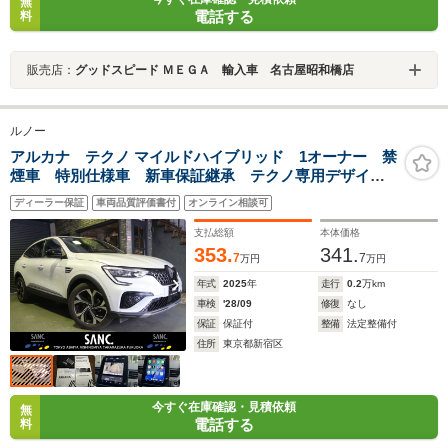
無
電話する
料
販売店：
グッドスピード ＭＥＧＡ 輸入車 名古屋昭和橋店
ルノー
アルカナ テクノ マイルドハイブリッド 1オーナー 禁
煙車 特別仕様車 新車保証継承 テクノ専用デザイ
ン 18インチアロイホイール ARKAMYSサウンドプロ
ディーラー保証
車両品質評価書付
オンライン相談可
セッサー付オーディオ 360°カメラ 9.3インチマルチメ
ディアEASY LINK LEDヘッドライト ETC
支払総額
本体価格
353.
341.
7
7
万円
万円
年式
2025
年
走行
0.2
万km
車検
'28/09
修復
なし
保証
保証付
整備
法定整備付
住所
東京都新宿区
今すぐ在庫確認・見積依頼
無
電話する
料