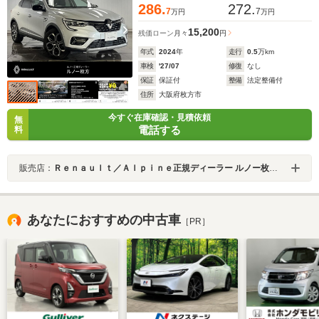
286.
272.
7
7
万円
万円
15,200
残価ローン
月々
円
年式
2024
年
走行
0.5
万km
車検
'27/07
修復
なし
保証
保証付
整備
法定整備付
住所
大阪府枚方市
今すぐ在庫確認・見積依頼
無
電話する
料
販売店：
Ｒｅｎａｕｌｔ／Ａｌｐｉｎｅ正規ディーラー ルノー枚方・アルピーヌポイント枚方
あなたにおすすめの中古車
［PR］