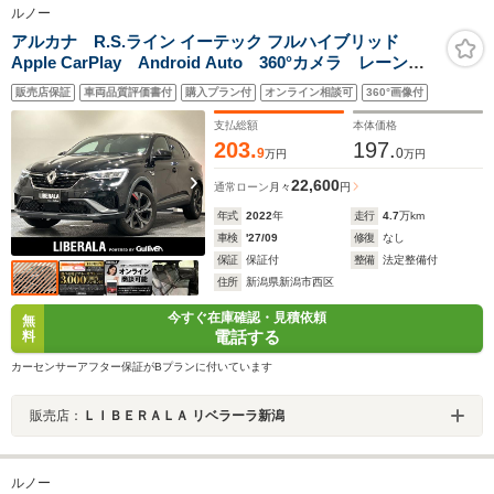
ルノー
アルカナ R.S.ライン イーテック フルハイブリッド
Apple CarPlay Android Auto 360°カメラ レーンキ
ープアシスト アダプティブクルーズコントロール ステア
販売店保証
車両品質評価書付
購入プラン付
オンライン相談可
360°画像付
リングヒーター フロントシートヒーター ワイヤレス充電
レーンセンタリングアシスト ドライブレコーダー
支払総額
本体価格
203.
197.
9
0
万円
万円
22,600
通常ローン
月々
円
年式
2022
年
走行
4.7
万km
車検
'27/09
修復
なし
保証
保証付
整備
法定整備付
住所
新潟県新潟市西区
今すぐ在庫確認・見積依頼
無
電話する
料
カーセンサーアフター保証がBプランに付いています
販売店：
ＬＩＢＥＲＡＬＡ リベラーラ新潟
ルノー