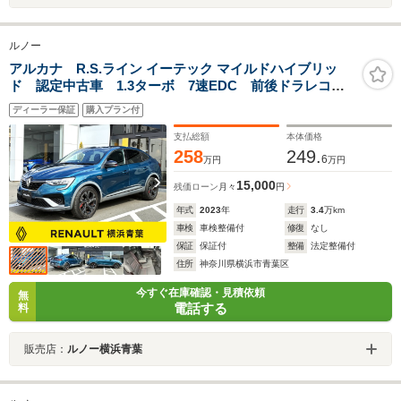
ルノー
アルカナ R.S.ライン イーテック マイルドハイブリッ
ド 認定中古車 1.3ターボ 7速EDC 前後ドラレコ
ETC スマホミラーリング機能 ARKAMYSサウンド
ディーラー保証
購入プラン付
シート・ステアリングヒーター 自動ハイビームLED
360度カメラ 18inAW アダプティブクルコン 禁煙
支払総額
本体価格
258
249.
6
万円
万円
15,000
残価ローン
月々
円
年式
2023
年
走行
3.4
万km
車検
車検整備付
修復
なし
保証
保証付
整備
法定整備付
住所
神奈川県横浜市青葉区
今すぐ在庫確認・見積依頼
無
電話する
料
販売店：
ルノー横浜青葉