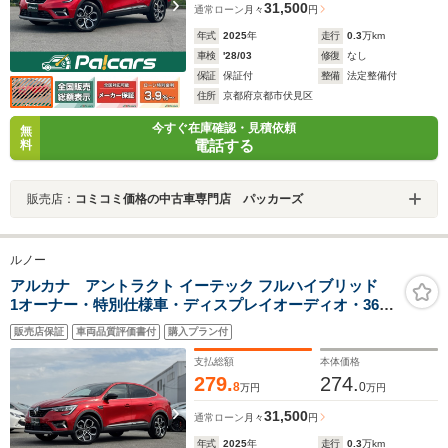
31,500
通常ローン
月々
円
年式
2025
年
走行
0.3
万km
車検
'28/03
修復
なし
保証
保証付
整備
法定整備付
住所
京都府京都市伏見区
今すぐ在庫確認・見積依頼
無
電話する
料
販売店：
コミコミ価格の中古車専門店 パッカーズ
ルノー
アルカナ アントラクト イーテック フルハイブリッド
1オーナー・特別仕様車・ディスプレイオーディオ・360
度カメラ・ETC・アクティブエマージェンシーブレー
販売店保証
車両品質評価書付
購入プラン付
キ・アダプティブクルーズコントロール・BSM・
RCTA・シートヒーター・スペアキー・禁煙車・保証継承
支払総額
本体価格
279.
274.
8
0
万円
万円
31,500
通常ローン
月々
円
年式
2025
年
走行
0.3
万km