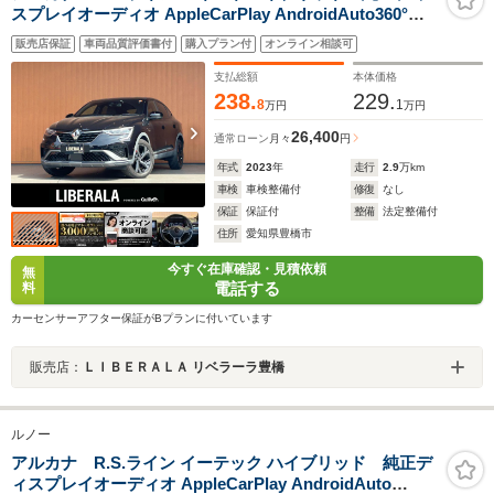
スプレイオーディオ AppleCarPlay AndroidAuto360°カ
メラ アクティブエマージェンシーブレーキACC ブライン
販売店保証
車両品質評価書付
購入プラン付
オンライン相談可
ドスポット シートヒーター ステアリングヒーター 純正18
インチAW 前後ドライブレコーダー
支払総額
本体価格
238.
229.
8
1
万円
万円
26,400
通常ローン
月々
円
年式
2023
年
走行
2.9
万km
車検
車検整備付
修復
なし
保証
保証付
整備
法定整備付
住所
愛知県豊橋市
今すぐ在庫確認・見積依頼
無
電話する
料
カーセンサーアフター保証がBプランに付いています
販売店：
ＬＩＢＥＲＡＬＡ リベラーラ豊橋
ルノー
アルカナ R.S.ライン イーテック ハイブリッド 純正デ
ィスプレイオーディオ AppleCarPlay AndroidAuto