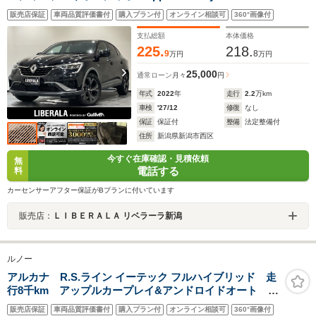
Autoワイヤレス充電 ステアリングヒーター シートヒ
販売店保証
車両品質評価書付
購入プラン付
オンライン相談可
360°画像付
ーター パワーシート 360°カメラ(サイドビュー機能付
き) アダプティブクルーズコントロール ETC
支払総額
本体価格
225.
218.
9
8
万円
万円
25,000
通常ローン
月々
円
年式
2022
年
走行
2.2
万km
車検
'27/12
修復
なし
保証
保証付
整備
法定整備付
住所
新潟県新潟市西区
今すぐ在庫確認・見積依頼
無
電話する
料
カーセンサーアフター保証がBプランに付いています
販売店：
ＬＩＢＥＲＡＬＡ リベラーラ新潟
ルノー
アルカナ R.S.ライン イーテック フルハイブリッド 走
行8千km アップルカープレイ&アンドロイドオート 全
方位カメラ シートヒーター アクティブブレーキ ア
販売店保証
車両品質評価書付
購入プラン付
オンライン相談可
360°画像付