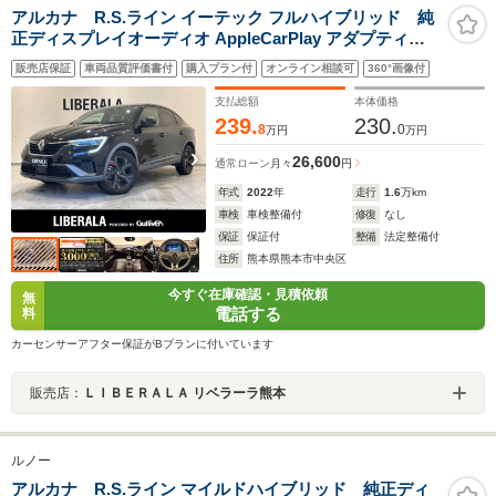
アルカナ R.S.ライン イーテック フルハイブリッド 純
正ディスプレイオーディオ AppleCarPlay アダプティブ
クルーズコントロール 全方位カメラ ブラインドスポッ
販売店保証
車両品質評価書付
購入プラン付
オンライン相談可
360°画像付
ト ハーフレザーシート シートヒーター前席パワーシ
ート ステアリングヒーター LEDヘッドライト ETC
支払総額
本体価格
239.
230.
8
0
万円
万円
26,600
通常ローン
月々
円
年式
2022
年
走行
1.6
万km
車検
車検整備付
修復
なし
保証
保証付
整備
法定整備付
住所
熊本県熊本市中央区
今すぐ在庫確認・見積依頼
無
電話する
料
カーセンサーアフター保証がBプランに付いています
販売店：
ＬＩＢＥＲＡＬＡ リベラーラ熊本
ルノー
アルカナ R.S.ライン マイルドハイブリッド 純正ディ