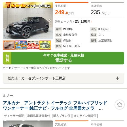
ダプティブクルーズコントロール ETC 1オーナー車
支払総額
本体価格
249.
235.
8
6
万円
万円
25,100
通常ローン
月々
円
年式
2023
年
走行
0.8
万km
車検
車検整備付
修復
なし
保証
保証付
整備
法定整備付
住所
埼玉県三郷市
今すぐ在庫確認・見積依頼
無
電話する
料
カーセンサーアフター保証がAプランに付いています
販売店：
カーセブンインポート三郷店
ルノー
アルカナ アントラクト イーテック フルハイブリッド
ワンオーナー 純正ナビ・フルセグ 全周囲カメラ
AppleCarPlay Bluetooth 衝突被害軽減ブレーキ シ
ディーラー保証
車両品質評価書付
購入プラン付
オンライン相談可
ートヒーター ステアリングヒーター アダプティブ
クルーズコントロール 新車保証継承
支払総額
本体価格