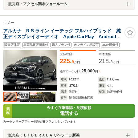
販売店：
アクセル調布ショールーム
ルノー
アルカナ R.S.ライン イーテック フルハイブリッド 純
正ディスプレイオーディオ Apple CarPlay Android
Autoワイヤレス充電 ステアリングヒーター シートヒ
販売店保証
車両品質評価書付
購入プラン付
オンライン相談可
360°画像付
ーター パワーシート 360°カメラ(サイドビュー機能付
き) アダプティブクルーズコントロール ETC
支払総額
本体価格
225.
218.
9
8
万円
万円
25,000
通常ローン
月々
円
年式
2022
年
走行
2.2
万km
車検
'27/12
修復
なし
保証
保証付
整備
法定整備付
住所
新潟県新潟市西区
今すぐ在庫確認・見積依頼
無
電話する
料
カーセンサーアフター保証がBプランに付いています
販売店：
ＬＩＢＥＲＡＬＡ リベラーラ新潟