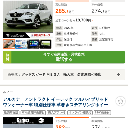
シュスタート/ハーフレザーシート/純正アルミ/
支払総額
本体価格
285.
274.
8
8
万円
万円
19,700
通常ローン
月々
円
年式
2023
年
走行
1.5
万km
車検
車検整備付
修復
なし
保証
保証付
整備
法定整備付
住所
愛知県名古屋市中川区
今すぐ在庫確認・見積依頼
無
電話する
料
販売店：
グッドスピード ＭＥＧＡ 輸入車 名古屋昭和橋店
ルノー
アルカナ アントラクト イーテック フルハイブリッド
ワンオーナー車 特別仕様車 革巻きステアリングホイール
全周囲カメラ 禁煙車 ハーフレザーシート ハンドルヒータ
販売店保証
車両品質評価書付
購入プラン付
オンライン相談可
360°画像付
ー パワーシート シートヒーター ブラインドスポットモニ
ター 駐車支援機能付き ワイヤレス充電器
支払総額
本体価格
282
274.