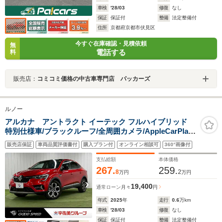
車検
'28/03
修復
なし
保証
保証付
整備
法定整備付
住所
京都府京都市伏見区
今すぐ在庫確認・見積依頼
無
電話する
料
販売店：
コミコミ価格の中古車専門店 パッカーズ
ルノー
アルカナ アントラクト イーテック フルハイブリッド
特別仕様車/ブラックルーフ/全周囲カメラ/AppleCarPlay/
アダプティブクルーズコントロール/レーンキープ/シート
販売店保証
車両品質評価書付
購入プラン付
オンライン相談可
360°画像付
ヒーター/ブラインドスポットモニター/クリアランスソナ
ー/パワーシート/ETC/LEDヘッドライト
支払総額
本体価格
267.
259.
8
2
万円
万円
19,400
通常ローン
月々
円
年式
2025
年
走行
0.6
万km
車検
'28/03
修復
なし
保証
保証付
整備
法定整備付