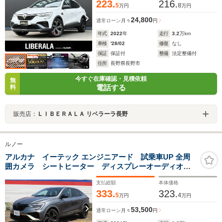
ETC
223.
216.
5
8
万円
万円
24,800
通常ローン
月々
円
年式
2022
年
走行
3.2
万km
車検
'28/02
修復
なし
保証
保証付
整備
法定整備付
住所
長野県長野市
今すぐ在庫確認・見積依頼
無
電話する
料
販売店：
ＬＩＢＥＲＡＬＡ リベラーラ長野
ルノー
アルカナ イーテック エンジニアード 試乗車UP 全周
囲カメラ シートヒーター ディスプレーオーディオ
ハンドルヒーター
支払総額
本体価格
333.
323.
5
4
万円
万円
53,500
通常ローン
月々
円