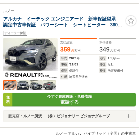
ルノー
アルカナ イーテック エンジニアード 新車保証継承
認定中古車保証 パワーシート シートヒーター 360カ
メラ ステアリングヒーター アダクティブクルーズコ
ディーラー保証
ントロール スピードリミッター
支払総額
本体価格
359.
349.
8
8
万円
万円
年式
2024
年
走行
1.5
万km
車検
'27/03
修復
なし
保証
保証付
整備
法定整備付
住所
埼玉県所沢市
今すぐ在庫確認・見積依頼
無
電話する
料
販売店：
ルノー所沢 （株）ビジョナリー ビジョナグループ
ルノー アルカナ ハイブリッド（全国）の中古車