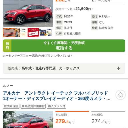
0
万円
万円
21,600
残価ローン
月々
円
年式
2025
年
走行
0.6
万km
車検
'28/03
修復
なし
保証
保証付
整備
法定整備付
住所
京都府八幡市
今すぐ在庫確認・見積依頼
無
電話する
料
カーセンサーアフター保証がA/Bプランに付いています
販売店：
高年式・低走行専門店 カーボックス
ルノー
アルカナ アントラクト イーテック フルハイブリッド
1オーナー・ディスプレイオーディオ・360度カメラ・
ETC・アダプティブクルーズコントロール・ARKAMYS
販売店保証
車両品質評価書付
購入プラン付
サウンドプロセッサー・スマートフォンワイヤレスチャ
ージャー・スペアキー・禁煙車・保証継承
支払総額
本体価格
279.
274.
8
0
万円
万円