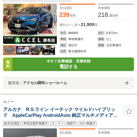
支払総額
本体価格
239
218.
8
万円
万円
21,900
通常ローン
月々
円
年式
2023
年
走行
2.0
万km
車検
車検整備付
修復
なし
保証
保証付
整備
法定整備付
住所
東京都調布市
今すぐ在庫確認・見積依頼
無
電話する
料
販売店：
アクセル調布ショールーム
ルノー
アルカナ R.S.ライン イーテック マイルドハイブリッ
ド AppleCarPlay AndroidAuto 純正マルチメディア
360°カメラ COXボディダンパー ハーフレザーシート PW
販売店保証
車両品質評価書付
オンライン相談可
360°画像付
シート シートヒーター ステアリングヒーター ACC LKA
BSM LEDヘッドライト パークセンサー 前後ドラレコ
支払総額
本体価格