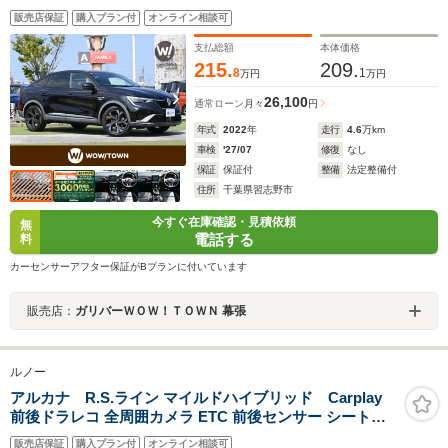
Bluetooth 360°ビューカメラ ドライブレコーダー ハーフ
販売店保証
購入プラン付
オンライン相談可
レザーシート 前席パワーシート 革巻きステアリング ステ
アリングスイッチ ETC LEDヘッドライト
支払総額
本体価格
215.
209.
8
1
万円
万円
26,100
通常ローン
月々
円
年式
2022
年
走行
4.6
万km
車検
'27/07
修復
なし
保証
保証付
整備
法定整備付
住所
千葉県習志野市
今すぐ在庫確認・見積依頼
無
電話する
料
カーセンサーアフター保証がBプランに付いています
販売店：
ガリバーＷＯＷ！ＴＯＷＮ 幕張
ルノー
アルカナ R.S.ライン マイルドハイブリッド Carplay
前後ドラレコ 全周囲カメラ ETC 前後センサー シートヒ
ーター LEDヘッドライト 純正18インチアルミ ACC
販売店保証
購入プラン付
オンライン相談可