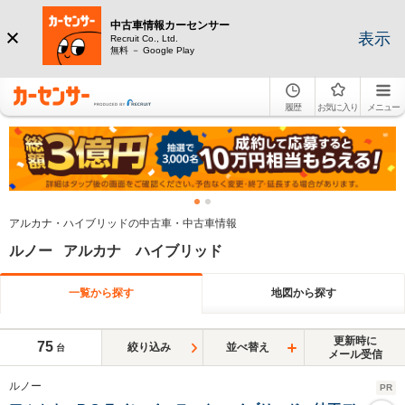
中古車情報カーセンサー
表示
Recruit Co., Ltd.
無料 － Google Play
履歴
お気に入り
メニュー
アルカナ・ハイブリッドの中古車・中古車情報
ルノー アルカナ ハイブリッド
一覧から探す
地図から探す
更新時に
75
絞り込み
並べ替え
台
メール受信
ルノー
PR