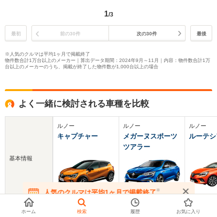
1
/3
最初
前の30件
次の30件
最後
※人気のクルマは平均1ヶ月で掲載終了
物件数合計1万台以上のメーカー｜算出データ期間：2024年9月～11月｜内容：物件数合計1万
台以上のメーカーのうち、掲載が終了した物件数が1,000台以上の場合
よく一緒に検討される車種を比較
ルノー
ルノー
ルノー
キャプチャー
メガーヌスポーツ
ルーテシ
ツアラー
基本情報
※
人気のクルマは平均1ヶ月で掲載終了
在庫が無くなる前にお問い合わせください
新車価格
299～459.9万円
312.9～366.6万円
236.9～4
ホーム
検索
履歴
お気に入り