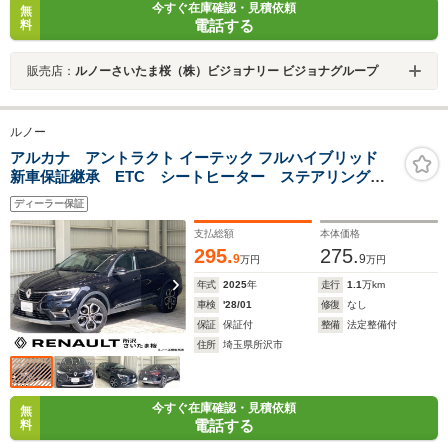
今すぐ在庫確認・見積依頼
無
電話する
料
販売店：
ルノーさいたま桜（株）ビジョナリー ビジョナグループ
ルノー
アルカナ アントラクト イーテック フルハイブリッド
新車保証継承 ETC シートヒーター ステアリングヒ
ーター パワーシート 360°カメラ アダプティブク
ディーラー保証
ルーズコントロール ブラインドスポットワーニング
AppleCarPlay AndroidAuto 純正18インチAW
支払総額
本体価格
295.
275.
9
9
万円
万円
年式
2025
年
走行
1.1
万km
車検
'28/01
修復
なし
保証
保証付
整備
法定整備付
住所
埼玉県所沢市
今すぐ在庫確認・見積依頼
無
電話する
料