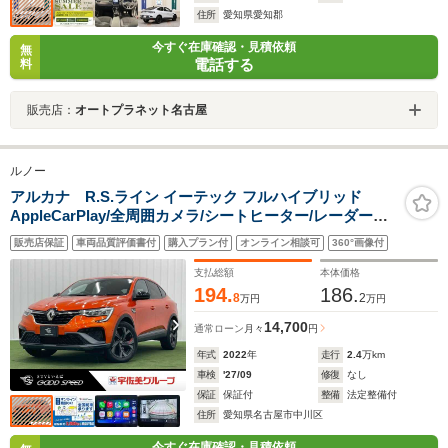
住所
愛知県愛知郡
今すぐ在庫確認・見積依頼
無
電話する
料
販売店：
オートプラネット名古屋
ルノー
アルカナ R.S.ライン イーテック フルハイブリッド
AppleCarPlay/全周囲カメラ/シートヒーター/レーダーク
ルーズ/ブラインドスポット/ステアリングヒーター/パーキ
販売店保証
車両品質評価書付
購入プラン付
オンライン相談可
360°画像付
ングアシスト/ETC/ドライブレコーダー/ステアリングリモ
コン/ウインカーミラー/純正アルミ/
支払総額
本体価格
194.
186.
8
2
万円
万円
14,700
通常ローン
月々
円
年式
2022
年
走行
2.4
万km
車検
'27/09
修復
なし
保証
保証付
整備
法定整備付
住所
愛知県名古屋市中川区
今すぐ在庫確認・見積依頼