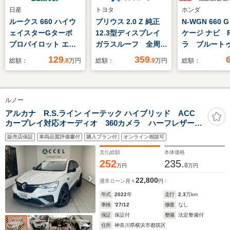
日産
トヨタ
ホンダ
ルークス 660 ハイウ
プリウス 2.0 Z 純正
N-WGN 660 
ェイスターGターボ
12.3型ディスプレイ
ケージ ナビ 
プロパイロット エデ
ガラスルーフ 全周囲
ラ ブルート
ィション 禁煙車 純
カメラ セーフティセ
フルセグTV
129
359
総額：
.8
万円
総額：
.9
万円
総額：
正9型ナビ プロパイ
ンス レーダークルー
ロット 全方位カメ
ズ 禁煙車 シートベ
ラ 両側パワースライ
ンチレーション ブラ
ルノー
ドドア ETC 前後ド
インドスポットモニタ
ラレコ LEDヘッドラ
ー 電動リアゲート
アルカナ R.S.ライン イーテック ハイブリッド ACC
カープレイ対応オーディオ 360カメラ ハーフレザーシ
イト 純正15インチ
LEDヘッド ETC2.0
ート&シートヒーター デジタルインナーミラー LEDヘ
AW エマージェンシ
販売店保証
車両品質評価書付
購入プラン付
オンライン相談可
ッドライト ステアリングヒーター ワイヤレスチャー
ーブレーキ インテリ
ジ オートホールド ワンオーナー
支払総額
本体価格
ジェントルームミラー
252
235.
8
万円
万円
22,800
通常ローン
月々
円
年式
2022
年
走行
2.3
万km
車検
'27/12
修復
なし
保証
保証付
整備
法定整備付
住所
神奈川県横浜市都筑区