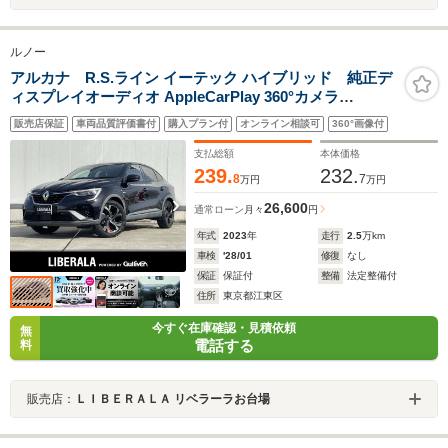
ルノー
アルカナ R.S.ライン イーテック ハイブリッド 純正デ
ィスプレイオーディオ AppleCarPlay 360°カメラ
Bluetooth ハーフレザー シートヒーター ACC ブラインド
販売店保証
車両品質評価書付
購入プラン付
オンライン相談可
360°画像付
スポットモニター レーンキープアシスト パワーシート ワ
イヤレス充電 ETC USB クリアランスソナー
支払総額
本体価格
239.
232.
8
7
万円
万円
26,600
通常ローン
月々
円
年式
2023
年
走行
2.5
万km
車検
'28/01
修復
なし
保証
保証付
整備
法定整備付
住所
東京都江東区
今すぐ在庫確認・見積依頼
無
電話する
料
販売店：
ＬＩＢＥＲＡＬＡ リベラーラお台場