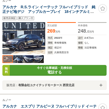
ルノー
アルカナ R.S.ライン イーテック フルハイブリッド 純
正ナビ地デジ アップルカープレイ 18インチアルミ
レザーシート シートヒーター パワーシート ドライ
販売店保証
購入プラン付
ブレコーダー 360度カメラ コーナーセンサー パーキ
グアシスト ケイタイ充電 安心ロング保証
支払総額
本体価格
269
248.
0
万円
万円
年式
2022
年
走行
2.0
万km
車検
車検整備無
修復
なし
保証
保証付
整備
法定整備無
住所
兵庫県西宮市
今すぐ在庫確認・見積依頼
無
電話する
料
販売店：
有限会社ユナイテッドモータース 西宮北店
ルノー
アルカナ エスプリ アルピーヌ フルハイブリッド イーテ