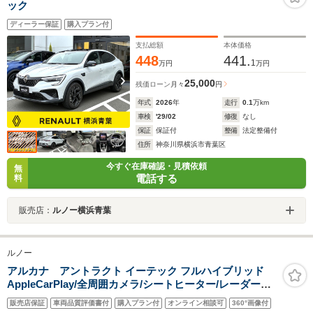
ック
ディーラー保証
購入プラン付
支払総額
本体価格
448
441.
1
万円
万円
25,000
残価ローン
月々
円
年式
2026
年
走行
0.1
万km
車検
'29/02
修復
なし
保証
保証付
整備
法定整備付
住所
神奈川県横浜市青葉区
今すぐ在庫確認・見積依頼
無
電話する
料
販売店：
ルノー横浜青葉
ルノー
アルカナ アントラクト イーテック フルハイブリッド
AppleCarPlay/全周囲カメラ/シートヒーター/レーダーク
ルーズ/ブラインドスポット/電動シート/ステアリングヒー
販売店保証
車両品質評価書付
購入プラン付
オンライン相談可
360°画像付
ター/ブレーキオートホールド/ステアリングリモコン/プッ