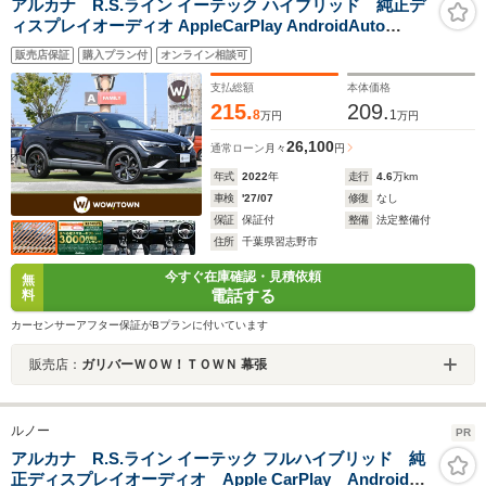
アルカナ R.S.ライン イーテック ハイブリッド 純正デ
ィスプレイオーディオ AppleCarPlay AndroidAuto
Bluetooth 360°ビューカメラ ドライブレコーダー ハーフ
販売店保証
購入プラン付
オンライン相談可
レザーシート 前席パワーシート 革巻きステアリング ステ
アリングスイッチ ETC LEDヘッドライト
支払総額
本体価格
215.
209.
8
1
万円
万円
26,100
通常ローン
月々
円
年式
2022
年
走行
4.6
万km
車検
'27/07
修復
なし
保証
保証付
整備
法定整備付
住所
千葉県習志野市
今すぐ在庫確認・見積依頼
無
電話する
料
カーセンサーアフター保証がBプランに付いています
販売店：
ガリバーＷＯＷ！ＴＯＷＮ 幕張
ルノー
PR
アルカナ R.S.ライン イーテック フルハイブリッド 純
正ディスプレイオーディオ Apple CarPlay Android