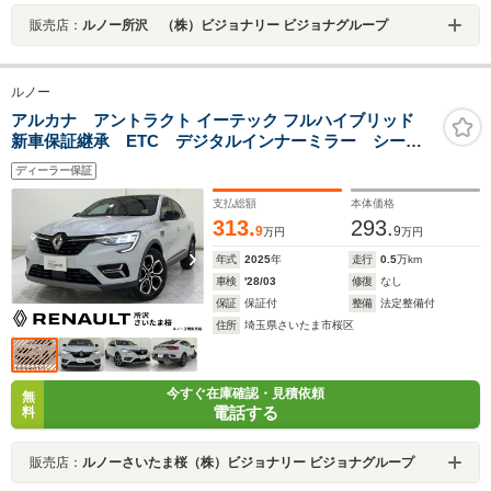
販売店：
ルノー所沢 （株）ビジョナリー ビジョナグループ
ルノー
アルカナ アントラクト イーテック フルハイブリッド
新車保証継承 ETC デジタルインナーミラー シート
ヒーター ステアリングヒーター パワーシート 360°
ディーラー保証
カメラ アダプティブクルーズコントロール ブライ
ンドスポットワーニング AppleCarPlay AndroidAuto
支払総額
本体価格
313.
293.
9
9
万円
万円
年式
2025
年
走行
0.5
万km
車検
'28/03
修復
なし
保証
保証付
整備
法定整備付
住所
埼玉県さいたま市桜区
今すぐ在庫確認・見積依頼
無
電話する
料
販売店：
ルノーさいたま桜（株）ビジョナリー ビジョナグループ