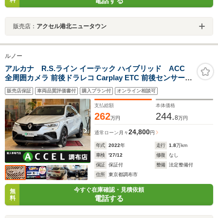
電話する
販売店：
アクセル港北ニュータウン
ルノー
アルカナ R.S.ライン イーテック ハイブリッド ACC
全周囲カメラ 前後ドラレコ Carplay ETC 前後センサー
シートヒーター LEDヘッドライト 純正18インチアルミ
販売店保証
車両品質評価書付
購入プラン付
オンライン相談可
支払総額
本体価格
262
244.
8
万円
万円
24,800
通常ローン
月々
円
年式
2022
年
走行
1.8
万km
車検
'27/12
修復
なし
保証
保証付
整備
法定整備付
住所
東京都調布市
今すぐ在庫確認・見積依頼
無
電話する
料