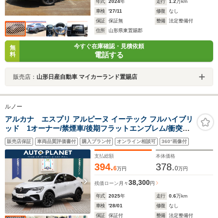
年式
2024
年
走行
1.2
万km
車検
'27/11
修復
なし
保証
保証無
整備
法定整備付
住所
山形県東置賜郡
今すぐ在庫確認・見積依頼
無
電話する
料
販売店：
山形日産自動車 マイカーランド置賜店
ルノー
アルカナ エスプリ アルピーヌ イーテック フルハイブリ
ッド 1オーナー/禁煙車/後期フラットエンブレム/衝突軽
減ブレーキ/ACC/Carplay/AndroidAuto/ハーフ革シート
販売店保証
車両品質評価書付
購入プラン付
オンライン相談可
360°画像付
全周囲カメラ/パワーシート/シートヒーター/LEDヘッドラ
イト/スマートキー
支払総額
本体価格
394.
378.
6
0
万円
万円
38,300
残価ローン
月々
円
年式
2025
年
走行
0.6
万km
車検
'28/01
修復
なし
保証
保証付
整備
法定整備付