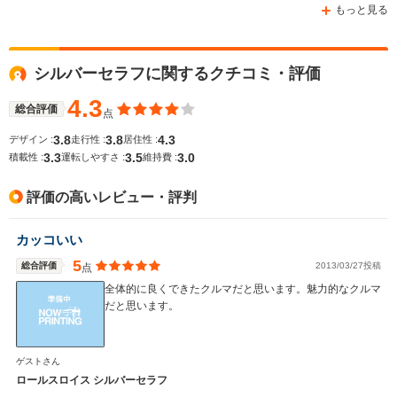
もっと見る
シルバーセラフに関するクチコミ・評価
WLTCモード
-
-
-
燃費
4.3
総合評価
点
3.8
3.8
4.3
デザイン :
走行性 :
居住性 :
3.3
3.5
3.0
積載性 :
運転しやすさ :
維持費 :
排気量
6747cc
6749cc
6747cc
評価の高いレビュー・評判
駆動方式
FR
FR
FR
カッコいい
5
総合評価
2013/03/27投稿
点
全体的に良くできたクルマだと思います。魅力的なクルマ
だと思います。
ゲストさん
ロールスロイス シルバーセラフ