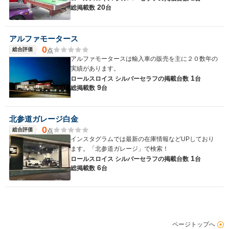
20
総掲載数
台
アルファモータース
0
総合評価
点
アルファモータースは輸入車の販売を主に２０数年の
実績があります。
1
ロールスロイス シルバーセラフの
掲載台数
台
9
総掲載数
台
北参道ガレージ白金
0
総合評価
点
インスタグラムでは最新の在庫情報などUPしており
ます。「北参道ガレージ」で検索！
1
ロールスロイス シルバーセラフの
掲載台数
台
6
総掲載数
台
ページトップへ