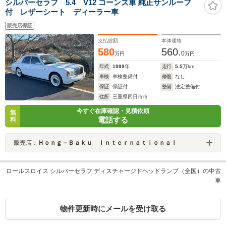
シルバーセラフ 5.4 V12 コーンズ車 純正サンルーフ
付 レザーシート ディーラー車
販売店保証
支払総額
本体価格
580
560.
0
万円
万円
年式
1999
年
走行
5.5
万km
車検
車検整備付
修復
なし
保証
保証付
整備
法定整備付
住所
三重県四日市市
今すぐ在庫確認・見積依頼
無
電話する
料
販売店：
Ｈｏｎｇ－Ｂａｋｕ Ｉｎｔｅｒｎａｔｉｏｎａｌ
ロールスロイス シルバーセラフ ディスチャージドヘッドランプ（全国）の中古
車
物件更新時にメールを受け取る