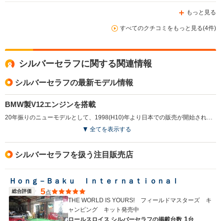
もっと見る
すべてのクチコミをもっと見る(4件)
シルバーセラフに関する関連情報
シルバーセラフの最新モデル情報
BMW製V12エンジンを搭載
20年振りのニューモデルとして、1998(H10)年より日本での販売が開始されたシルバーセラフ。ロールスロイス社伝統の高級サルーンだ。ボディは全長5,390mm、全幅が1,930mm。車両重量は2,300kgにも達する。これにBMW製5.4LのV12エンジンを搭載。240kW、490Nmの最高出力を誇り、コラムシフトの5速ATとの組み合わせとなる。サスペンションは前後ダブルウィッシュボーン。室内はコノリー社製本革インテリア、ウォールナット・ウッドトリムなど、厳選した最高の素材を採用する。安定した走行を実現する安全装備も豊富。発売当時の価格は3180万円という超高級車だ。(1998.3)
全てを表示する
シルバーセラフを扱う注目販売店
Ｈｏｎｇ－Ｂａｋｕ Ｉｎｔｅｒｎａｔｉｏｎａｌ
5
総合評価
点
THE WORLD IS YOURS! フィールドマスターズ キ
ャンピング キット発売中
1
ロールスロイス シルバーセラフの
掲載台数
台