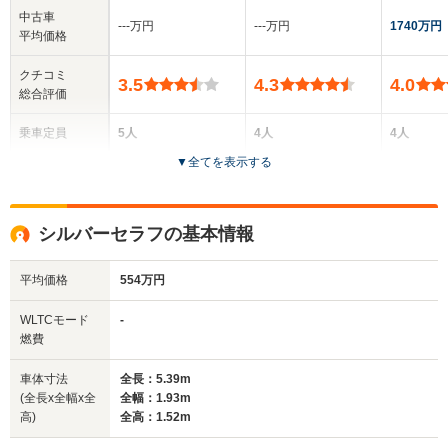
中古車
‐‐‐万円
‐‐‐万円
1740万円
平均価格
クチコミ
3.5
4.3
4.0
総合評価
乗車定員
5人
4人
4人
▼
全てを表示する
ドア数
4ドア
2ドア
2ドア
全高
全高
全
シルバーセラフの基本情報
1.49m
1.6m
1.
平均価格
554万円
全幅
全幅
全
WLTCモード
-
サイズ
1.89m
1.99m
1.
燃費
全長
全長
(全長x全幅x全高)
5.41m～5.77m
5.61m
5.
車体寸法
全長：5.39m
(全長x全幅x全
全幅：1.93m
高)
全高：1.52m
ホイールベース
ホイールベース
ホイー
-m
-m