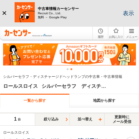
中古車情報カーセンサー
表示
Recruit Co., Ltd.
無料 － Google Play
履歴
お気に入り
メニュー
シルバーセラフ・ディスチャージドヘッドランプの中古車・中古車情報
ロールスロイス シルバーセラフ ディスチャージドランプ
一覧から探す
地図から探す
更新時に
1
絞り込み
並べ替え
台
メール受信
ロールスロイス