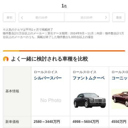
1
/1
最初
前の30件
次の30件
最後
※人気のクルマは平均1ヶ月で掲載終了
物件数合計1万台以上のメーカー｜算出データ期間：2024年9月～11月｜内容：物件数合計1万
台以上のメーカーのうち、掲載が終了した物件数が1,000台以上の場合
よく一緒に検討される車種を比較
ロールスロイス
ロールスロイス
ロールス
シルバースパー
ファントムクーペ
コーニッ
基本情報
新車価格
2580～3440万円
4998～5604万円
4550万円