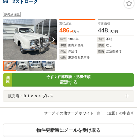
96 2ストローク
販売店保証
支払総額
本体価格
486.
448.
4
0
万円
万円
年式
1966
年
走行
不明
車検
国内未登録
修復
なし
保証
保証付
整備
法定整備付
住所
東京都西多摩郡
今すぐ在庫確認・見積依頼
無
電話する
料
販売店：
Ｂｌｅｓｓ ブレス
サーブ その他サーブ ホワイト［白］（全国）の中古車
物件更新時にメールを受け取る