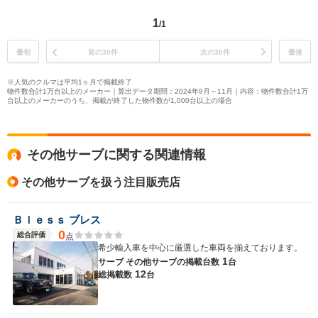
1
/1
最初
前の30件
次の30件
最後
※人気のクルマは平均1ヶ月で掲載終了
物件数合計1万台以上のメーカー｜算出データ期間：2024年9月～11月｜内容：物件数合計1万
台以上のメーカーのうち、掲載が終了した物件数が1,000台以上の場合
その他サーブに関する関連情報
その他サーブを扱う注目販売店
Ｂｌｅｓｓ ブレス
0
総合評価
点
希少輸入車を中心に厳選した車両を揃えております。
1
サーブ その他サーブの
掲載台数
台
12
総掲載数
台