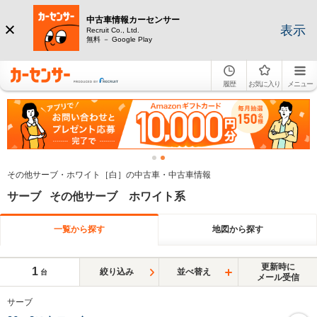
中古車情報カーセンサー
表示
Recruit Co., Ltd.
無料 － Google Play
履歴
お気に入り
メニュー
その他サーブ・ホワイト［白］の中古車・中古車情報
サーブ その他サーブ ホワイト系
一覧から探す
地図から探す
更新時に
1
絞り込み
並べ替え
台
メール受信
サーブ