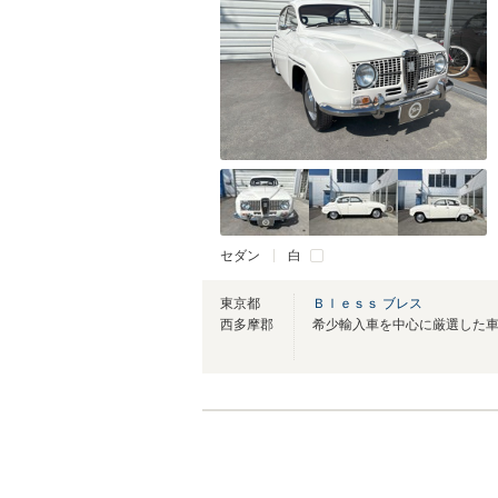
セダン
白
東京都
Ｂｌｅｓｓ ブレス
西多摩郡
希少輸入車を中心に厳選した