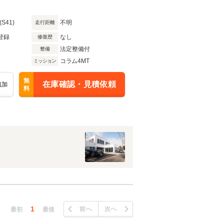
(S41)
不明
走行距離
登録
なし
修復歴
法定整備付
整備
コラム4MT
ミッション
無
在庫確認・見積依頼
追加
料
1
前へ
次へ
最初
最後