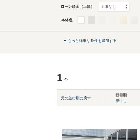
ローン頭金（上限）
本体色
▼ もっと詳細な条件を追加する
1
台
新着順
元の並び順に戻す
新
古