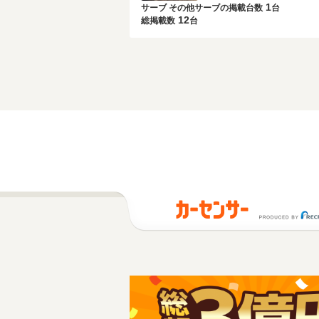
1
サーブ その他サーブの
掲載台数
台
12
総掲載数
台