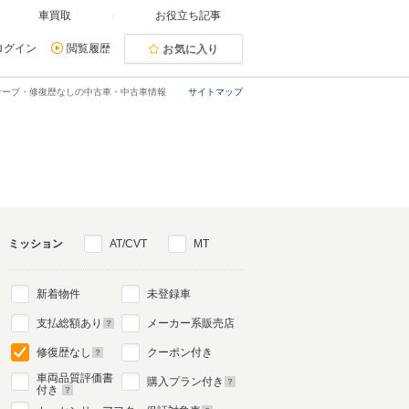
車買取
お役立ち記事
ログイン
閲覧履歴
お気に入り
サーブ・修復歴なしの中古車・中古車情報
サイトマップ
ミッション
AT/CVT
MT
新着物件
未登録車
支払総額あり
メーカー系販売店
修復歴なし
クーポン付き
車両品質評価書
購入プラン付き
付き