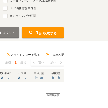
カーセンサーアフター保証対象車
360
°画像付き車両
オンライン相談可
1
条件をクリア
台 検索する
スライドショーで見る
中古車相場
1
前へ
次へ
最初
最後
走行距離
排気量
車検
修復歴
多
少
多
少
付
無
無
有
販売店保証