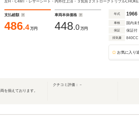
左H・C4MT・レザーシート・内外仕上済・３気筒２ストロークトリプルCHOKE
1966
年式
支払総額
車両本体価格
486
448
国内未
車検
.4
.0
万円
万円
保証付
保証
840CC
排気量
お気に入り
クチコミ評価：－
車両を揃えております。