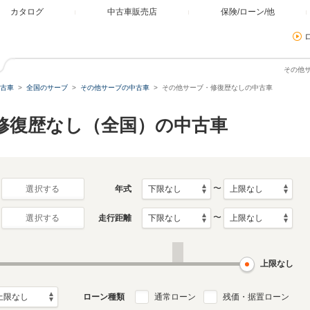
カタログ
中古車販売店
保険/ローン/他
その他
古車
全国のサーブ
その他サーブの中古車
その他サーブ・修復歴なしの中古車
 修復歴なし（全国）の中古車
〜
年式
選択する
〜
走行距離
選択する
上限なし
ローン種類
通常ローン
残価・据置ローン