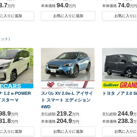
3.7
94.0
74.0
本体価格
本体価格
万円
万円
万円
に入りに追加
お気に入りに追加
お気に入りに
ヒット）
1.2 e-POWER
スバル XV 2.0e-L アイサイ
トヨタ ノア 2.0 S
スター V
ト スマート エディション
4WD
98.9
219.2
244.9
支払総額
支払総額
万円
万円
万
81.8
204.9
238.3
本体価格
本体価格
万円
万円
万
に入りに追加
お気に入りに追加
お気に入りに