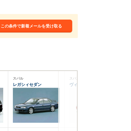
この条件で新着メールを受け取る
スバル
スバル
ホ
レガシィセダン
ヴィヴィオタルガトップ
ト