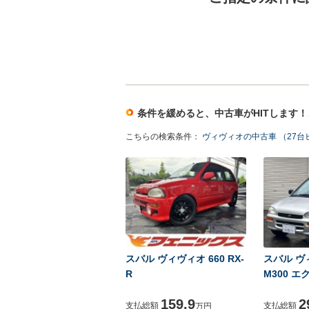
条件を緩めると、中古車がHITします
こちらの検索条件：
ヴィヴィオの中古車 （27台
スバル ヴィヴィオ 660 RX-
スバル ヴ
R
M300 エ
159.9
2
支払総額
支払総額
万円