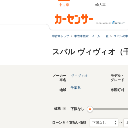
中古車
輸入車
中古車トップ
中古車検索：メーカー一覧
スバルの中
スバル ヴィヴィオ（
メーカー
ヴィヴィオ
モデル・
車名
グレード
千葉県
地域
市区町村
価格
下限なし
〜
ローン月々支払い価格