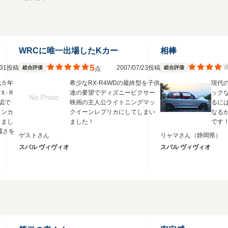
WRCに唯一出場したKカー
相棒
5
1/31投稿
2007/07/23投稿
総合評価
総合評価
点
成５年
希少なRX-R4WDの最終型を子供
現代
Ｘ-Ｒ
達の要望でディズニーピクサー
ック
認で
映画の主人公ライトニングマッ
るに
インカ
クイーンレプリカにしてしまい
なる
しまし
ました！
です
麗さを
ゲストさん
リャマさん
（静岡県）
スバル ヴィヴィオ
スバル ヴィヴィオ