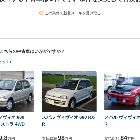
この条件で新着メールを受け取る
！こちらの中古車はいかがですか？
ヒット）
ィヴィオ 660
スバル ヴィヴィオ 660 RX-
スバル ヴィヴィオ 6
クストラ 4WD
R
R
9.8
98
84
支払総額
支払総額
万円
万円
万円