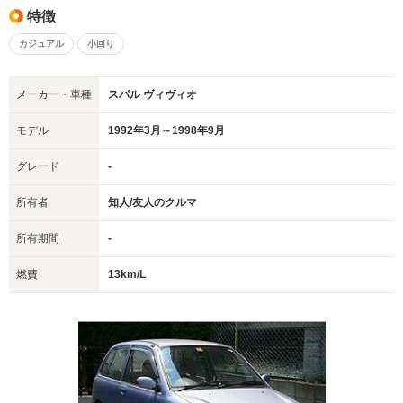
特徴
カジュアル
小回り
メーカー・車種
スバル ヴィヴィオ
モデル
1992年3月～1998年9月
グレード
-
所有者
知人/友人のクルマ
所有期間
-
燃費
13km/L