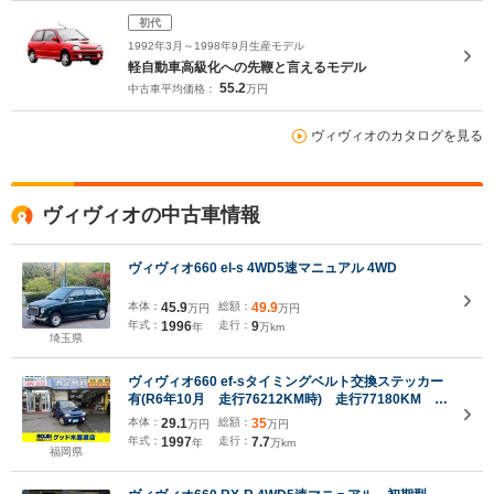
初代
1992年3月～1998年9月生産モデル
軽自動車高級化への先鞭と言えるモデル
55.2
中古車平均価格：
万円
ヴィヴィオのカタログを見る
ヴィヴィオの中古車情報
ヴィヴィオ660 el-s 4WD5速マニュアル 4WD
本体：
45.9
総額：
49.9
万円
万円
年式：
1996
走行：
9
年
万km
埼玉県
ヴィヴィオ660 ef-sタイミングベルト交換ステッカー
有(R6年10月 走行76212KM時) 走行77180KM ス
ーパーチャージャー ターボタイマー フォグラン
本体：
29.1
総額：
35
万円
万円
プ 13インチアルミホイール パワーステアリング
年式：
1997
走行：
7.7
年
万km
福岡県