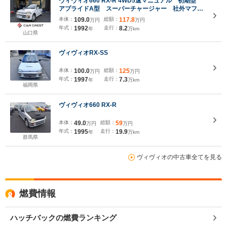
ヴィヴィオ660 RX-R 4WD5速マニュアル 初期型
アプライドA型 スーパーチャージャー 社外マフラ
ー 4WD パワーウィンドウ パワーステアリン
本体：
109.0
総額：
117.8
万円
万円
グ エアコン
年式：
1992
走行：
8.2
年
万km
山口県
ヴィヴィオRX-SS
本体：
100.0
総額：
125
万円
万円
年式：
1997
走行：
7.3
年
万km
福岡県
ヴィヴィオ660 RX-R
本体：
49.0
総額：
59
万円
万円
年式：
1995
走行：
19.9
年
万km
群馬県
ヴィヴィオの中古車全てを見る
燃費情報
ハッチバックの燃費ランキング