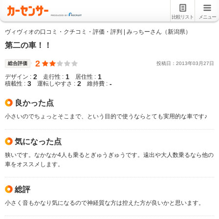
比較リスト
メニュー
ヴィヴィオの口コミ・クチコミ・評価・評判 | みっちーさん（新潟県）
第二の車！！
2
総合評価
投稿日：
2013
年
03
月
27
日
2
1
1
デザイン :
走行性 :
居住性 :
3
2
-
積載性 :
運転しやすさ :
維持費 :
良かった点
小さいのでちょっとそこまで、という目的で使うならとても実用的な車です♪
気になった点
狭いです。なかなか4人も乗るとぎゅうぎゅうです。遠出や大人数乗るなら他の
車をオススメします。
総評
小さく音もかなり気になるので神経質な方は控えた方が良いかと思います。