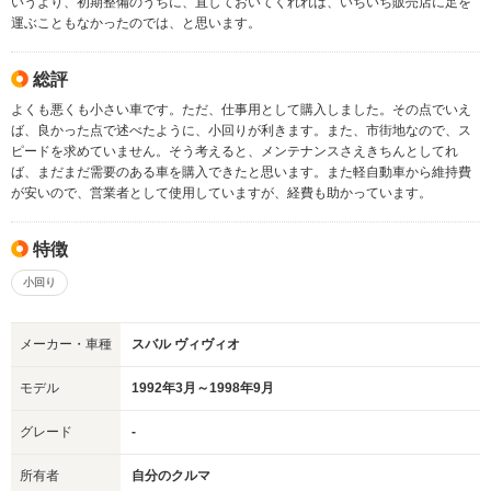
いうより、初期整備のうちに、直しておいてくれれば、いちいち販売店に足を
運ぶこともなかったのでは、と思います。
総評
よくも悪くも小さい車です。ただ、仕事用として購入しました。その点でいえ
ば、良かった点で述べたように、小回りが利きます。また、市街地なので、ス
ピードを求めていません。そう考えると、メンテナンスさえきちんとしてれ
ば、まだまだ需要のある車を購入できたと思います。また軽自動車から維持費
が安いので、営業者として使用していますが、経費も助かっています。
特徴
小回り
メーカー・車種
スバル ヴィヴィオ
モデル
1992年3月～1998年9月
グレード
-
所有者
自分のクルマ