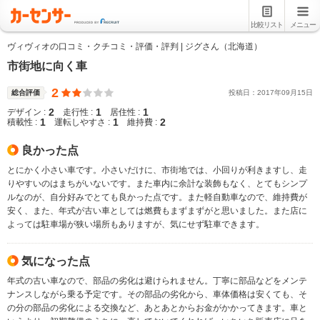
比較リスト
メニュー
ヴィヴィオの口コミ・クチコミ・評価・評判 | ジグさん（北海道）
市街地に向く車
2
総合評価
投稿日：
2017
年
09
月
15
日
2
1
1
デザイン :
走行性 :
居住性 :
1
1
2
積載性 :
運転しやすさ :
維持費 :
良かった点
とにかく小さい車です。小さいだけに、市街地では、小回りが利きますし、走
りやすいのはまちがいないです。また車内に余計な装飾もなく、とてもシンプ
ルなのが、自分好みでとても良かった点です。また軽自動車なので、維持費が
安く、また、年式が古い車としては燃費もまずまずがと思いました。また店に
よっては駐車場が狭い場所もありますが、気にせず駐車できます。
気になった点
年式の古い車なので、部品の劣化は避けられません。丁寧に部品などをメンテ
ナンスしながら乗る予定です。その部品の劣化から、車体価格は安くても、そ
の分の部品の劣化による交換など、あとあとからお金がかかってきます。車と