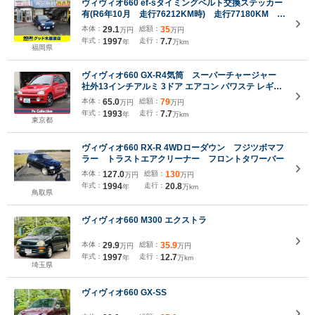
ヴィヴィオ660 ef-sタイミングベルト交換ステッカー
有(R6年10月 走行76212KM時) 走行77180KM ス
ーパーチャージャー ターボタイマー フォグラン
本体：
29.1
総額：
35
万円
万円
プ 13インチアルミホイール パワーステアリング
年式：
1997
走行：
7.7
年
万km
福岡県
ヴィヴィオ660 GX-R4気筒 スーパーチャージャー
社外13インチアルミ 3ドア エアコン パワステ レギュ
ラーガソリン
本体：
65.0
総額：
79
万円
万円
年式：
1993
走行：
7.7
年
万km
東京都
ヴィヴィオ660 RX-R 4WDローダウン フジツボマフ
ラー トラストエアクリーナー フロントタワーバー
本体：
127.0
総額：
130
万円
万円
年式：
1994
走行：
20.8
年
万km
鳥取県
ヴィヴィオ660 M300 エクストラ
本体：
29.9
総額：
35.9
万円
万円
年式：
1997
走行：
12.7
年
万km
埼玉県
ヴィヴィオ660 GX-SS