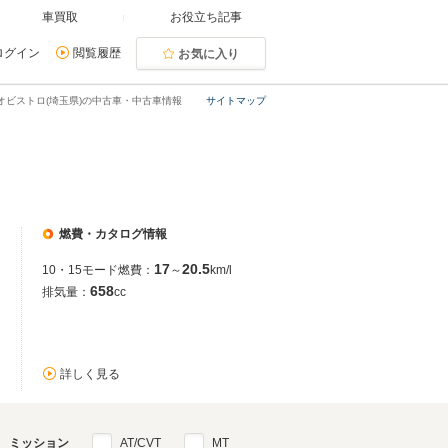
車買取
お役立ち記事
ログイン
閲覧履歴
お気に入り
オビストロ(埼玉県)の中古車・中古車情報
サイトマップ
燃費・カタログ情報
17
20.5
10・15モード燃費：
～
km/l
658
排気量：
cc
詳しく見る
ミッション
AT/CVT
MT