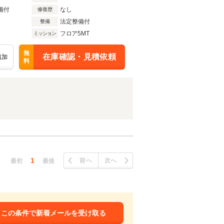
備付
なし
修復歴
法定整備付
整備
フロア5MT
ミッション
無
在庫確認・見積依頼
追加
料
1
前へ
次へ
最初
最後
この条件で新着メールを受け取る