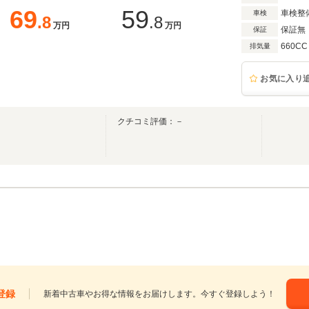
69
59
車検整
車検
.8
.8
万円
万円
保証無
保証
660CC
排気量
お気に入り
クチコミ評価：－
登録
新着中古車やお得な情報をお届けします。今すぐ登録しよう！