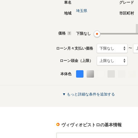
車名
グレード
埼玉県
地域
市区町村
価格
下限なし
〜
ローン月々支払い価格
ローン頭金（上限）
本体色
▼ もっと詳細な条件を追加する
ヴィヴィオビストロ
の基本情報