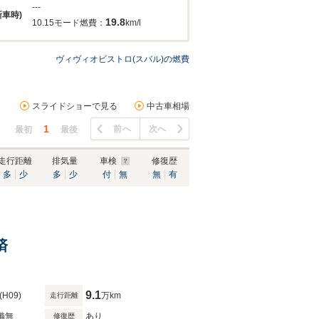
---
新車時)
19.8
10.15モード燃費：
km/l
ヴィヴィオビストロ(スバル)の燃費
スライドショーで見る
中古車相場
1
前へ
次へ
最初
最後
走行距離
排気量
車検
修復歴
多
少
多
少
付
無
無
有
済
9.1
(H09)
万km
走行距離
備無
あり
修復歴