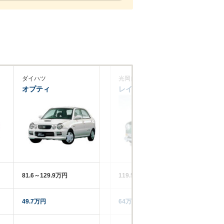
ダイハツ
光岡自動車
ダ
オプティ
レイ
リ
81.6～129.9万円
119.5～129.5万円
14
49.7万円
64万円
22