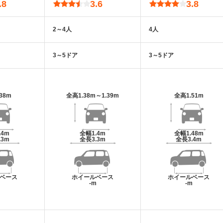
.8
3.6
3.8
2～4人
4人
3～5ドア
3～5ドア
.38m
全高
1.38m～1.39m
全高
1.51m
.4m
全幅
1.4m
全幅
1.48m
.3m
全長
3.3m
全長
3.4m
ベース
ホイールベース
ホイールベース
m
-m
-m