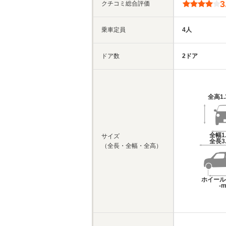
3
クチコミ総合評価
乗車定員
4人
ドア数
2ドア
全高
1
全幅
1
サイズ
全長
3
（全長・全幅・全高）
ホイール
-