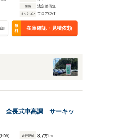
法定整備無
整備
フロアCVT
ミッション
無
在庫確認・見積依頼
追加
料
57C 全長式車高調 サーキッ
8.7
(H09)
万km
走行距離