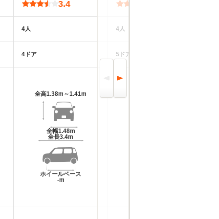
3.4
3.8
4人
4人
2
4ドア
5ドア
2
全高
1.38m～1.41m
全高
1.43m
全幅
1.48m
全幅
1.48m
全長
3.4m
全長
3.4m
ホイールベース
ホイールベース
-m
-m