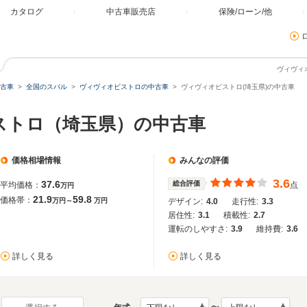
カタログ
中古車販売店
保険/ローン/他
ヴィヴィ
古車
全国のスバル
ヴィヴィオビストロの中古車
ヴィヴィオビストロ(埼玉県)の中古車
ストロ（埼玉県）の中古車
価格相場情報
みんなの評価
3.6
37.6
総合評価
平均価格：
点
万円
21.9
59.8
価格帯：
万円～
万円
デザイン:
4.0
走行性:
3.3
居住性:
3.1
積載性:
2.7
運転のしやすさ:
3.9
維持費:
3.6
詳しく見る
詳しく見る