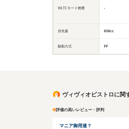
WLTCモード燃費
-
排気量
658cc
駆動方式
FF
ヴィヴィオビストロに関
評価の高いレビュー・評判
マニア御用達？