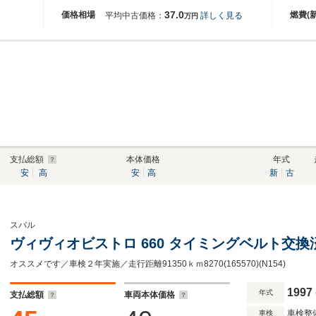
37.0
価格相場
燃費(
平均中古価格：
詳しく見る
万円
支払総額
本体価格
年式
安
高
安
高
新
古
スバル
ヴィヴィオビストロ 660 タイミングベルト交換
オススメです／車検２年実施／走行距離91350ｋｍ8270(165570)(N154)
1997
年式
支払総額
車両本体価格
車検整
車検