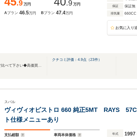
45
40
.9
.9
万円
万円
保証無
保証
46.5
47.4
A
プラン
B
プラン
万円
万円
660CC
排気量
お気に入り
クチコミ評価：
4.9
点（
23
件）
◆格安中古車販売！ 【総額】で比べて下さい◆高価買取実施中！◆カード払い可能◆
スバル
ヴィヴィオビストロ 660 純正5MT RAYS 
ト仕様メニューあり
1997
年式
支払総額
車両本体価格