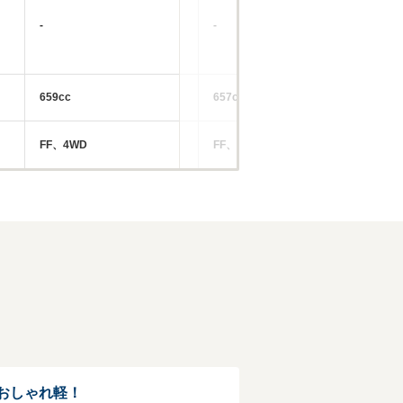
-
-
-
659cc
657cc
65
FF、4WD
FF、4WD
FF
おしゃれ軽！