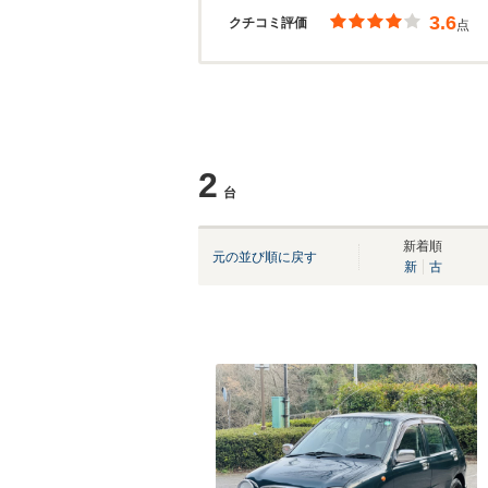
3.6
クチコミ評価
点
2
台
新着順
元の並び順に戻す
新
古