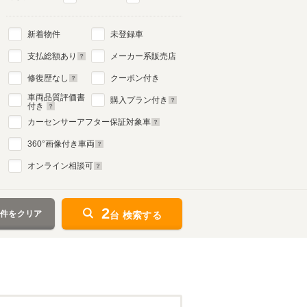
新着物件
未登録車
支払総額あり
メーカー系販売店
修復歴なし
クーポン付き
車両品質評価書
購入プラン付き
付き
カーセンサーアフター保証対象車
360
°画像付き車両
オンライン相談可
2
条件をクリア
台 検索する