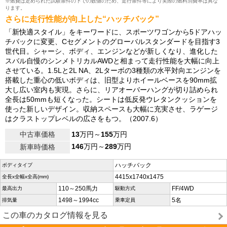
※燃費は定められた試験条件の下での数値のため、走行条件等により実際の燃料消費率は異な
ります。
さらに走行性能が向上した“ハッチバック”
「新快適スタイル」をキーワードに、スポーツワゴンから5ドアハッ
チバックに変更、Cセグメントのグローバルスタンダードを目指す3
世代目。シャーシ、ボディ、エンジンなどが新しくなり、進化した
スバル自慢のシンメトリカルAWDと相まって走行性能を大幅に向上
させている。1.5Lと2L NA、2Lターボの3種類の水平対向エンジンを
搭載した重心の低いボディは、旧型よりホイールベースを90mm拡
大し広い室内も実現。さらに、リアオーバーハングが切り詰められ
全長は50mmも短くなった。シートは低反発ウレタンクッションを
使った新しいデザイン。収納スペースも大幅に充実させ、ラゲージ
はクラストップレベルの広さをもつ。（2007.6）
中古車価格
13
万円～
155
万円
146
万円～
289
万円
新車時価格
ハッチバック
ボディタイプ
4415x1740x1475
全長x全幅x全高(mm)
110～250馬力
FF/4WD
最高出力
駆動方式
1498～1994cc
5名
排気量
乗車定員
この車のカタログ情報を見る