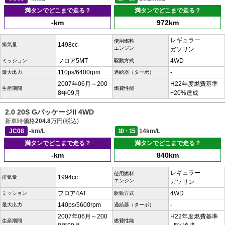
満タンでどこまで走る？
満タンでどこまで走る？
-km
972km
レギュラー
使用燃料
1498cc
排気量
エンジン
ガソリン
フロア5MT
4WD
ミッション
駆動方式
110ps/6400rpm
-
最大出力
過給器（ターボ）
2007年06月～200
H22年度燃費基準
生産期間
燃費性能
8年09月
+20%達成
2.0 20S GパッケージII 4WD
新車時価格
204.8
万円(税込)
JC08
-km/L
10・15
14km/L
満タンでどこまで走る？
満タンでどこまで走る？
-km
840km
レギュラー
使用燃料
1994cc
排気量
エンジン
ガソリン
フロア4AT
4WD
ミッション
駆動方式
140ps/5600rpm
-
最大出力
過給器（ターボ）
2007年06月～200
H22年度燃費基準
生産期間
燃費性能