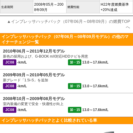
2008年05月～200
H22年度燃費基準
生産期間
燃費性能
8年09月
+20%達成
▲インプレッサハッチバック（07年06月～08年09月）の燃費TOP
へ
インプレッサハッチバック（07年06月～08年09月モデル）の他のマ
イナーチェンジ一覧
2010年06月～2011年12月モデル
新色の採用および、G-BOOK mX対応HDDナビを用意
JC08
-km/L
10・15
13.0～17.6km/L
2009年09月～2010年05月モデル
新グレード「1.5i-S」を追加
JC08
-km/L
10・15
13.0～17.6km/L
2008年10月～2009年08月モデル
室内装備の変更で安全・快適性が向上
JC08
-km/L
10・15
13.0～17.6km/L
インプレッサハッチバックとよく比較されている車