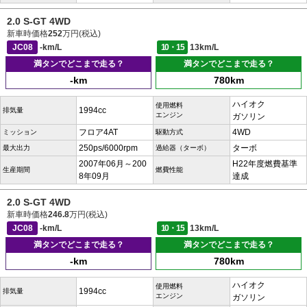
2.0 S-GT 4WD
新車時価格
252
万円(税込)
JC08
-km/L
10・15
13km/L
満タンでどこまで走る？
満タンでどこまで走る？
-km
780km
ハイオク
使用燃料
1994cc
排気量
エンジン
ガソリン
フロア4AT
4WD
ミッション
駆動方式
250ps/6000rpm
ターボ
最大出力
過給器（ターボ）
2007年06月～200
H22年度燃費基準
生産期間
燃費性能
8年09月
達成
2.0 S-GT 4WD
新車時価格
246.8
万円(税込)
JC08
-km/L
10・15
13km/L
満タンでどこまで走る？
満タンでどこまで走る？
-km
780km
ハイオク
使用燃料
1994cc
排気量
エンジン
ガソリン