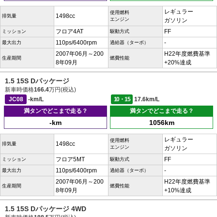
レギュラー
使用燃料
1498cc
排気量
エンジン
ガソリン
フロア4AT
FF
ミッション
駆動方式
110ps/6400rpm
-
最大出力
過給器（ターボ）
2007年06月～200
H22年度燃費基準
生産期間
燃費性能
8年09月
+20%達成
1.5 15S Dパッケージ
新車時価格
166.4
万円(税込)
JC08
-km/L
10・15
17.6km/L
満タンでどこまで走る？
満タンでどこまで走る？
-km
1056km
レギュラー
使用燃料
1498cc
排気量
エンジン
ガソリン
フロア5MT
FF
ミッション
駆動方式
110ps/6400rpm
-
最大出力
過給器（ターボ）
2007年06月～200
H22年度燃費基準
生産期間
燃費性能
8年09月
+10%達成
1.5 15S Dパッケージ 4WD