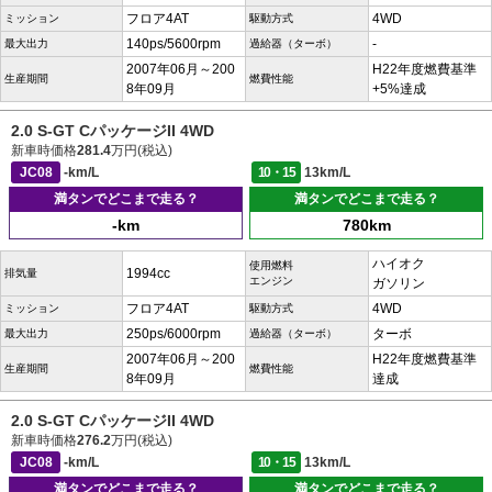
フロア4AT
4WD
ミッション
駆動方式
140ps/5600rpm
-
最大出力
過給器（ターボ）
2007年06月～200
H22年度燃費基準
生産期間
燃費性能
8年09月
+5%達成
2.0 S-GT CパッケージII 4WD
新車時価格
281.4
万円(税込)
JC08
-km/L
10・15
13km/L
満タンでどこまで走る？
満タンでどこまで走る？
-km
780km
ハイオク
使用燃料
1994cc
排気量
エンジン
ガソリン
フロア4AT
4WD
ミッション
駆動方式
250ps/6000rpm
ターボ
最大出力
過給器（ターボ）
2007年06月～200
H22年度燃費基準
生産期間
燃費性能
8年09月
達成
2.0 S-GT CパッケージII 4WD
新車時価格
276.2
万円(税込)
JC08
-km/L
10・15
13km/L
満タンでどこまで走る？
満タンでどこまで走る？