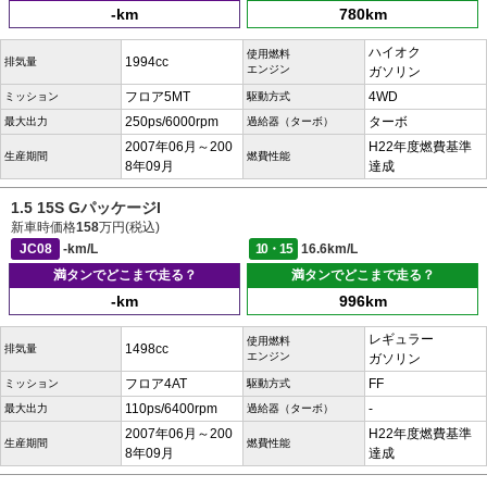
-km
780km
ハイオク
使用燃料
1994cc
排気量
エンジン
ガソリン
フロア5MT
4WD
ミッション
駆動方式
250ps/6000rpm
ターボ
最大出力
過給器（ターボ）
2007年06月～200
H22年度燃費基準
生産期間
燃費性能
8年09月
達成
1.5 15S GパッケージI
新車時価格
158
万円(税込)
JC08
-km/L
10・15
16.6km/L
満タンでどこまで走る？
満タンでどこまで走る？
-km
996km
レギュラー
使用燃料
1498cc
排気量
エンジン
ガソリン
フロア4AT
FF
ミッション
駆動方式
110ps/6400rpm
-
最大出力
過給器（ターボ）
2007年06月～200
H22年度燃費基準
生産期間
燃費性能
8年09月
達成