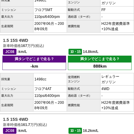
1498cc
排気量
エンジン
ガソリン
フロア5MT
FF
ミッション
駆動方式
110ps/6400rpm
-
最大出力
過給器（ターボ）
2007年06月～200
H22年度燃費基準
生産期間
燃費性能
8年09月
+10%達成
1.5 15S 4WD
新車時価格
167
万円(税込)
JC08
-km/L
10・15
14.8km/L
満タンでどこまで走る？
満タンでどこまで走る？
-km
888km
レギュラー
使用燃料
1498cc
排気量
エンジン
ガソリン
フロア4AT
4WD
ミッション
駆動方式
110ps/6400rpm
-
最大出力
過給器（ターボ）
2007年06月～200
H22年度燃費基準
生産期間
燃費性能
8年09月
+10%達成
1.5 15S 4WD
新車時価格
161.7
万円(税込)
JC08
-km/L
10・15
16.2km/L