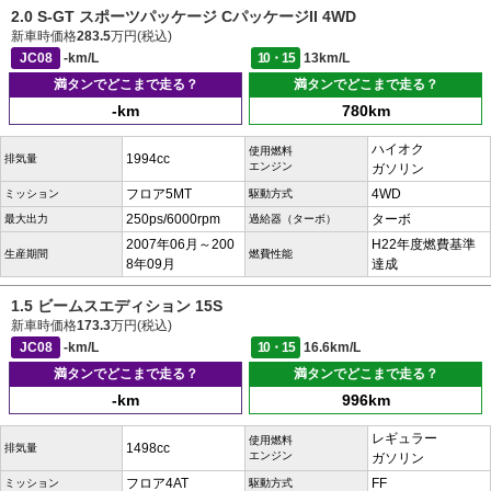
2.0 S-GT スポーツパッケージ CパッケージII 4WD
新車時価格
283.5
万円(税込)
JC08
-km/L
10・15
13km/L
満タンでどこまで走る？
満タンでどこまで走る？
-km
780km
ハイオク
使用燃料
1994cc
排気量
エンジン
ガソリン
フロア5MT
4WD
ミッション
駆動方式
250ps/6000rpm
ターボ
最大出力
過給器（ターボ）
2007年06月～200
H22年度燃費基準
生産期間
燃費性能
8年09月
達成
1.5 ビームスエディション 15S
新車時価格
173.3
万円(税込)
JC08
-km/L
10・15
16.6km/L
満タンでどこまで走る？
満タンでどこまで走る？
-km
996km
レギュラー
使用燃料
1498cc
排気量
エンジン
ガソリン
フロア4AT
FF
ミッション
駆動方式