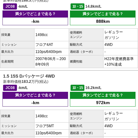
新車時価格
188.5
万円(税込)
JC08
-km/L
10・15
14.8km/L
満タンでどこまで走る？
満タンでどこまで走る？
-km
888km
レギュラー
使用燃料
1498cc
排気量
エンジン
ガソリン
フロア4AT
4WD
ミッション
駆動方式
110ps/6400rpm
-
最大出力
過給器（ターボ）
2007年06月～200
H22年度燃費基準
生産期間
燃費性能
8年09月
+10%達成
1.5 15S Dパッケージ 4WD
新車時価格
183.2
万円(税込)
JC08
-km/L
10・15
16.2km/L
満タンでどこまで走る？
満タンでどこまで走る？
-km
972km
レギュラー
使用燃料
1498cc
排気量
エンジン
ガソリン
フロア5MT
4WD
ミッション
駆動方式
110ps/6400rpm
-
最大出力
過給器（ターボ）