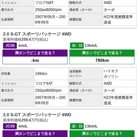
フロア5MT
4WD
ミッション
駆動方式
250ps/6000rpm
ターボ
最大出力
過給器（ターボ）
2007年06月～200
H22年度燃費基準
生産期間
燃費性能
8年09月
達成
2.0 S-GT スポーツパッケージ 4WD
新車時価格
259.4
万円(税込)
JC08
-km/L
10・15
13km/L
満タンでどこまで走る？
満タンでどこまで走る？
-km
780km
ハイオク
使用燃料
1994cc
排気量
エンジン
ガソリン
フロア4AT
4WD
ミッション
駆動方式
250ps/6000rpm
ターボ
最大出力
過給器（ターボ）
2007年06月～200
H22年度燃費基準
生産期間
燃費性能
8年09月
達成
2.0 S-GT スポーツパッケージ 4WD
新車時価格
259.4
万円(税込)
JC08
-km/L
10・15
13km/L
満タンでどこまで走る？
満タンでどこまで走る？