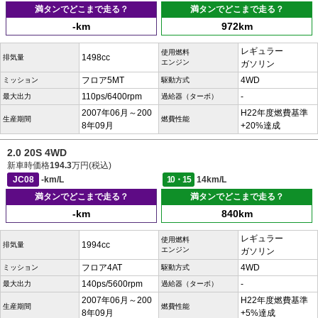
満タンでどこまで走る？
満タンでどこまで走る？
-km
972km
レギュラー
使用燃料
1498cc
排気量
エンジン
ガソリン
フロア5MT
4WD
ミッション
駆動方式
110ps/6400rpm
-
最大出力
過給器（ターボ）
2007年06月～200
H22年度燃費基準
生産期間
燃費性能
8年09月
+20%達成
2.0 20S 4WD
新車時価格
194.3
万円(税込)
JC08
-km/L
10・15
14km/L
満タンでどこまで走る？
満タンでどこまで走る？
-km
840km
レギュラー
使用燃料
1994cc
排気量
エンジン
ガソリン
フロア4AT
4WD
ミッション
駆動方式
140ps/5600rpm
-
最大出力
過給器（ターボ）
2007年06月～200
H22年度燃費基準
生産期間
燃費性能
8年09月
+5%達成