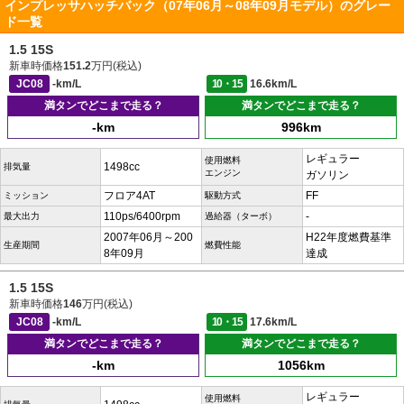
インプレッサハッチバック（07年06月～08年09月モデル）のグレー
ド一覧
1.5 15S
新車時価格
151.2
万円(税込)
JC08
-km/L
10・15
16.6km/L
満タンでどこまで走る？
満タンでどこまで走る？
-km
996km
レギュラー
使用燃料
1498cc
排気量
エンジン
ガソリン
フロア4AT
FF
ミッション
駆動方式
110ps/6400rpm
-
最大出力
過給器（ターボ）
2007年06月～200
H22年度燃費基準
生産期間
燃費性能
8年09月
達成
1.5 15S
新車時価格
146
万円(税込)
JC08
-km/L
10・15
17.6km/L
満タンでどこまで走る？
満タンでどこまで走る？
-km
1056km
レギュラー
使用燃料