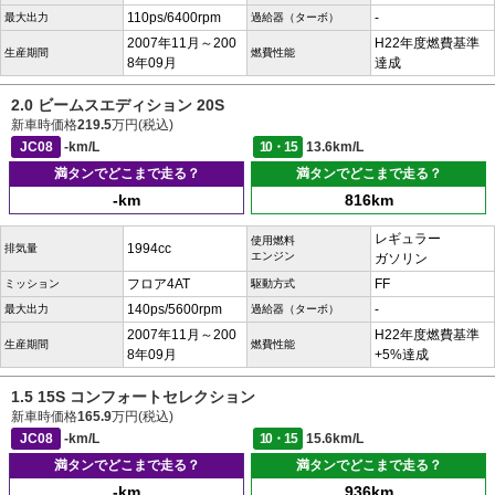
110ps/6400rpm
-
最大出力
過給器（ターボ）
2007年11月～200
H22年度燃費基準
生産期間
燃費性能
8年09月
達成
2.0 ビームスエディション 20S
新車時価格
219.5
万円(税込)
JC08
-km/L
10・15
13.6km/L
満タンでどこまで走る？
満タンでどこまで走る？
-km
816km
レギュラー
使用燃料
1994cc
排気量
エンジン
ガソリン
フロア4AT
FF
ミッション
駆動方式
140ps/5600rpm
-
最大出力
過給器（ターボ）
2007年11月～200
H22年度燃費基準
生産期間
燃費性能
8年09月
+5%達成
1.5 15S コンフォートセレクション
新車時価格
165.9
万円(税込)
JC08
-km/L
10・15
15.6km/L
満タンでどこまで走る？
満タンでどこまで走る？
-km
936km