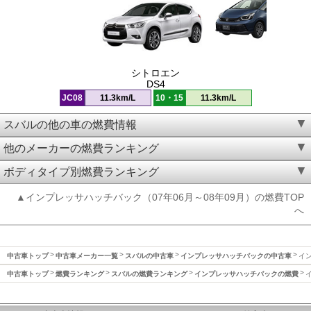
シトロエン
DS4
JC08
11.3km/L
10・15
11.3km/L
スバルの他の車の燃費情報
他のメーカーの燃費ランキング
ボディタイプ別燃費ランキング
▲インプレッサハッチバック（07年06月～08年09月）の燃費TOP
へ
中古車トップ
中古車メーカー一覧
スバルの中古車
インプレッサハッチバックの中古車
イン
中古車トップ
燃費ランキング
スバルの燃費ランキング
インプレッサハッチバックの燃費