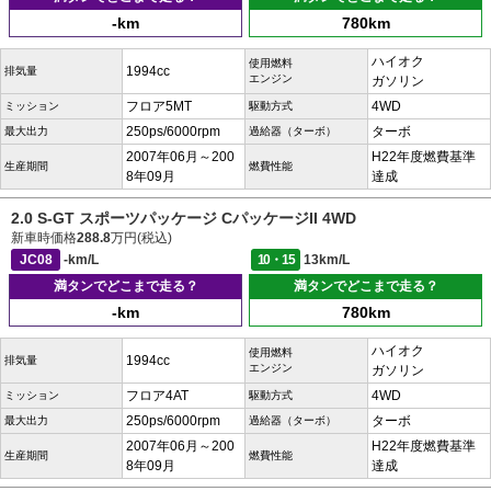
-km
780km
ハイオク
使用燃料
1994cc
排気量
エンジン
ガソリン
フロア5MT
4WD
ミッション
駆動方式
250ps/6000rpm
ターボ
最大出力
過給器（ターボ）
2007年06月～200
H22年度燃費基準
生産期間
燃費性能
8年09月
達成
2.0 S-GT スポーツパッケージ CパッケージII 4WD
新車時価格
288.8
万円(税込)
JC08
-km/L
10・15
13km/L
満タンでどこまで走る？
満タンでどこまで走る？
-km
780km
ハイオク
使用燃料
1994cc
排気量
エンジン
ガソリン
フロア4AT
4WD
ミッション
駆動方式
250ps/6000rpm
ターボ
最大出力
過給器（ターボ）
2007年06月～200
H22年度燃費基準
生産期間
燃費性能
8年09月
達成