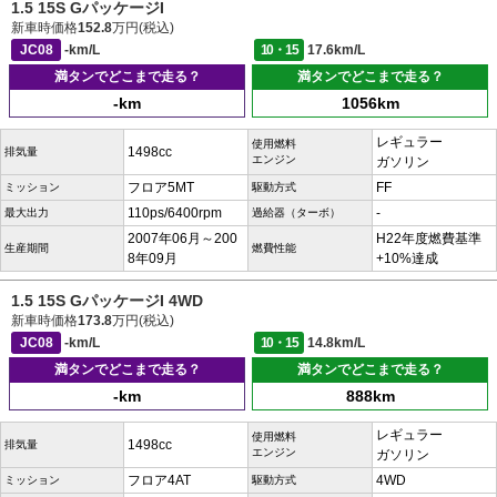
1.5 15S GパッケージI
新車時価格
152.8
万円(税込)
JC08
-km/L
10・15
17.6km/L
満タンでどこまで走る？
満タンでどこまで走る？
-km
1056km
レギュラー
使用燃料
1498cc
排気量
エンジン
ガソリン
フロア5MT
FF
ミッション
駆動方式
110ps/6400rpm
-
最大出力
過給器（ターボ）
2007年06月～200
H22年度燃費基準
生産期間
燃費性能
8年09月
+10%達成
1.5 15S GパッケージI 4WD
新車時価格
173.8
万円(税込)
JC08
-km/L
10・15
14.8km/L
満タンでどこまで走る？
満タンでどこまで走る？
-km
888km
レギュラー
使用燃料
1498cc
排気量
エンジン
ガソリン
フロア4AT
4WD
ミッション
駆動方式