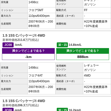
レギュラー
使用燃料
1498cc
排気量
エンジン
ガソリン
フロア5MT
FF
ミッション
駆動方式
110ps/6400rpm
-
最大出力
過給器（ターボ）
2007年06月～200
H22年度燃費基準
生産期間
燃費性能
8年09月
+10%達成
1.5 15S CパッケージI 4WD
新車時価格
211.6
万円(税込)
JC08
-km/L
10・15
14.8km/L
満タンでどこまで走る？
満タンでどこまで走る？
-km
888km
レギュラー
使用燃料
1498cc
排気量
エンジン
ガソリン
フロア4AT
4WD
ミッション
駆動方式
110ps/6400rpm
-
最大出力
過給器（ターボ）
2007年06月～200
H22年度燃費基準
生産期間
燃費性能
8年09月
+10%達成
1.5 15S CパッケージI 4WD
新車時価格
206.3
万円(税込)
JC08
-km/L
10・15
16.2km/L