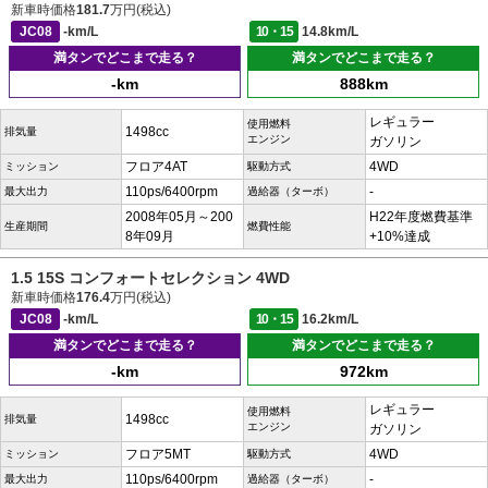
新車時価格
181.7
万円(税込)
JC08
-km/L
10・15
14.8km/L
満タンでどこまで走る？
満タンでどこまで走る？
-km
888km
レギュラー
使用燃料
1498cc
排気量
エンジン
ガソリン
フロア4AT
4WD
ミッション
駆動方式
110ps/6400rpm
-
最大出力
過給器（ターボ）
2008年05月～200
H22年度燃費基準
生産期間
燃費性能
8年09月
+10%達成
1.5 15S コンフォートセレクション 4WD
新車時価格
176.4
万円(税込)
JC08
-km/L
10・15
16.2km/L
満タンでどこまで走る？
満タンでどこまで走る？
-km
972km
レギュラー
使用燃料
1498cc
排気量
エンジン
ガソリン
フロア5MT
4WD
ミッション
駆動方式
110ps/6400rpm
-
最大出力
過給器（ターボ）