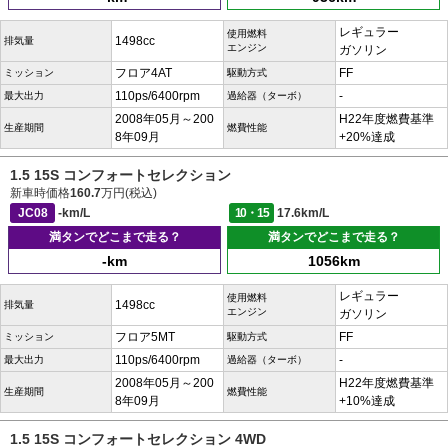
レギュラー
使用燃料
1498cc
排気量
エンジン
ガソリン
フロア4AT
FF
ミッション
駆動方式
110ps/6400rpm
-
最大出力
過給器（ターボ）
2008年05月～200
H22年度燃費基準
生産期間
燃費性能
8年09月
+20%達成
1.5 15S コンフォートセレクション
新車時価格
160.7
万円(税込)
JC08
-km/L
10・15
17.6km/L
満タンでどこまで走る？
満タンでどこまで走る？
-km
1056km
レギュラー
使用燃料
1498cc
排気量
エンジン
ガソリン
フロア5MT
FF
ミッション
駆動方式
110ps/6400rpm
-
最大出力
過給器（ターボ）
2008年05月～200
H22年度燃費基準
生産期間
燃費性能
8年09月
+10%達成
1.5 15S コンフォートセレクション 4WD