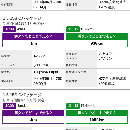
2007年06月～200
H22年度燃費基準
生産期間
燃費性能
8年09月
+20%達成
1.5 15S CパッケージI
新車時価格
194.8
万円(税込)
JC08
-km/L
10・15
15.6km/L
満タンでどこまで走る？
満タンでどこまで走る？
-km
936km
レギュラー
使用燃料
1498cc
排気量
エンジン
ガソリン
フロア4AT
FF
ミッション
駆動方式
110ps/6400rpm
-
最大出力
過給器（ターボ）
2007年06月～200
H22年度燃費基準
生産期間
燃費性能
8年09月
+20%達成
1.5 15S CパッケージI
新車時価格
189.5
万円(税込)
JC08
-km/L
10・15
17.6km/L
満タンでどこまで走る？
満タンでどこまで走る？
-km
1056km