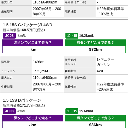
110ps/6400rpm
-
最大出力
過給器（ターボ）
2007年06月～200
H22年度燃費基準
生産期間
燃費性能
8年09月
+10%達成
1.5 15S GパッケージI 4WD
新車時価格
168.5
万円(税込)
JC08
-km/L
10・15
16.2km/L
満タンでどこまで走る？
満タンでどこまで走る？
-km
972km
レギュラー
使用燃料
1498cc
排気量
エンジン
ガソリン
フロア5MT
4WD
ミッション
駆動方式
110ps/6400rpm
-
最大出力
過給器（ターボ）
2007年06月～200
H22年度燃費基準
生産期間
燃費性能
8年09月
+20%達成
1.5 15S Dパッケージ
新車時価格
171.7
万円(税込)
JC08
-km/L
10・15
15.6km/L
満タンでどこまで走る？
満タンでどこまで走る？
-km
936km