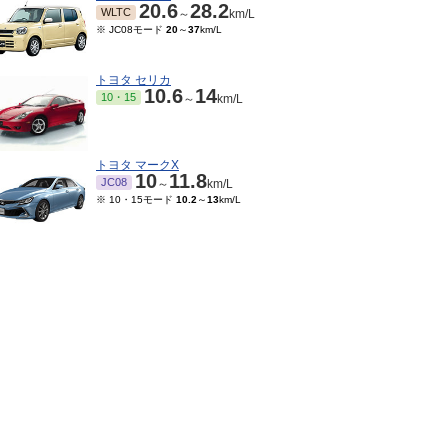
20.6
28.2
WLTC
～
km/L
※ JC08モード
20
～
37
km/L
トヨタ セリカ
10.6
14
10・15
～
km/L
トヨタ マークX
10
11.8
JC08
～
km/L
※ 10・15モード
10.2
～
13
km/L