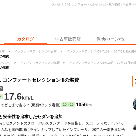
スバル 1.5 i-L コンフォートセレクション IIの燃費 | 中
カタログ
中古車販売店
保険/ローン/他
古車
>
インプレッサアネシスの中古車
>
インプレッサアネシス(08年10月～09年08月)の燃
Iの燃費
ンキング
>
インプレッサアネシスの燃費
>
インプレッサアネシス(08年10月～09年08月)の
Iの燃費
-L コンフォートセレクション IIの燃費
？
17.6
5
km/L
ン
1056
10・15
でどこまで走る？ (燃費xタンク容量)
km
と安全性を追求したセダンを追加
からCセグメントのグローバルスタンダードを目指し、スポーティな5ドアハッ
クのみを国内市場にラインナップしていたインプレッサ。08年の一部改良に合