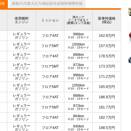
価格
駆動方式/最大出力/過給器/生産期間/燃費性能
満タンで
使用燃料
新車時価格
ミッション
どこまで走る？
エンジン
(税込)
(燃費xタンク容量)
レギュラー
996km
フロア4AT
162.8
万円
ガソリン
※10・15モード
レギュラー
1056km
フロア5MT
157.5
万円
ガソリン
※10・15モード
レギュラー
888km
フロア4AT
178.5
万円
ガソリン
※10・15モード
レギュラー
972km
フロア5MT
173.3
万円
ガソリン
※10・15モード
レギュラー
996km
フロア4AT
171.2
万円
ガソリン
※10・15モード
レギュラー
1056km
フロア5MT
165.9
万円
ガソリン
※10・15モード
レギュラー
888km
フロア4AT
186.9
万円
ガソリン
※10・15モード
レギュラー
972km
フロア5MT
181.7
万円
ガソリン
※10・15モード
レギュラー
864km
フロア4AT
182.7
万円
ガソリン
※10・15モード
レギュラー
840km
フロア4AT
198.5
万円
ガソリン
※10・15モード