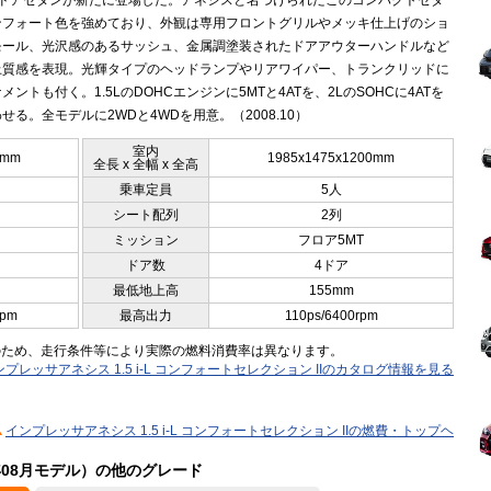
4ドアセダンが新たに登場した。アネシスと名づけられたこのコンパクトセダ
ンフォート色を強めており、外観は専用フロントグリルやメッキ仕上げのショ
モール、光沢感のあるサッシュ、金属調塗装されたドアアウターハンドルなど
上質感を表現。光輝タイプのヘッドランプやリアワイパー、トランクリッドに
メントも付く。1.5LのDOHCエンジンに5MTと4ATを、2LのSOHCに4ATを
せる。全モデルに2WDと4WDを用意。（2008.10）
室内
5mm
1985x1475x1200mm
全長 x 全幅 x 全高
乗車定員
5人
シート配列
2列
ミッション
フロア5MT
ドア数
4ドア
最低地上高
155mm
rpm
最高出力
110ps/6400rpm
のため、走行条件等により実際の燃料消費率は異なります。
ンプレッサアネシス 1.5 i-L コンフォートセレクション IIのカタログ情報を見る
インプレッサアネシス 1.5 i-L コンフォートセレクション IIの燃費・トップヘ
年08月モデル）の他のグレード