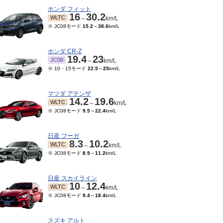
ホンダ フィット
16
30.2
WLTC
～
km/L
※ JC08モード
15.2
～
38.6
km/L
ホンダ CR-Z
19.4
23
JC08
～
km/L
※ 10・15モード
22.5
～
25
km/L
マツダ アテンザ
14.2
19.6
WLTC
～
km/L
※ JC08モード
9.5
～
22.4
km/L
日産 フーガ
8.3
10.2
WLTC
～
km/L
※ JC08モード
8.9
～
11.2
km/L
日産 スカイライン
10
12.4
WLTC
～
km/L
※ JC08モード
9.4
～
18.4
km/L
スズキ アルト