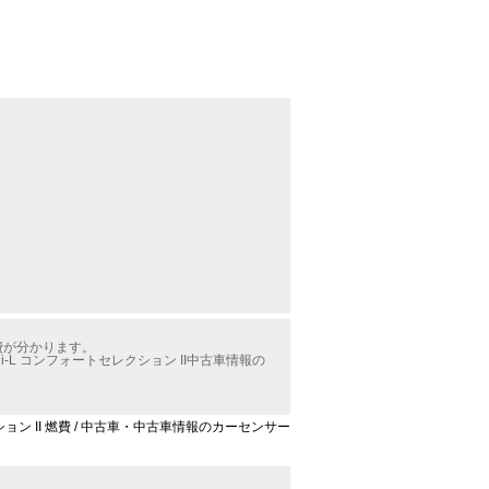
燃費が分かります。
L コンフォートセレクション II中古車情報の
ション II 燃費 / 中古車・中古車情報のカーセンサー