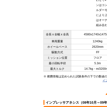
わせて
ンはコ
ルダー
により
はオーナ
組み合わ
全長 x 全幅 x 全高
4580x1740x147
車両重量
1240kg
ホイールベース
2620mm
駆動方式
FF
ミッション位置
フロア
最小回転半径
5.3m
最大トルク
14.7kg・m/3200
※ 燃費情報は定められた試験条件の下での数値
イ
インプレッサアネシス（08年10月～09