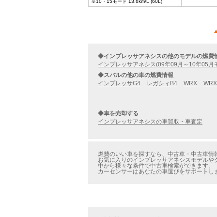
※10・15モード 13.6km/L (60L)
◆インプレッサアネシスの他のモデルの燃費
インプレッサアネシス(09年09月～10年05月
◆スバルの他の車の燃費情報
インプレッサG4
レガシィB4
WRX
WRX
◆車を売却する
インプレッサアネシスの車買取・車査定
燃費のいい車を探すなら、中古車・中古車情報の
お気に入りのインプレッサアネシスモデルやグレ
中から様々な条件で中古車検索ができます。
カーセンサーはあなたの車選びをサポートし