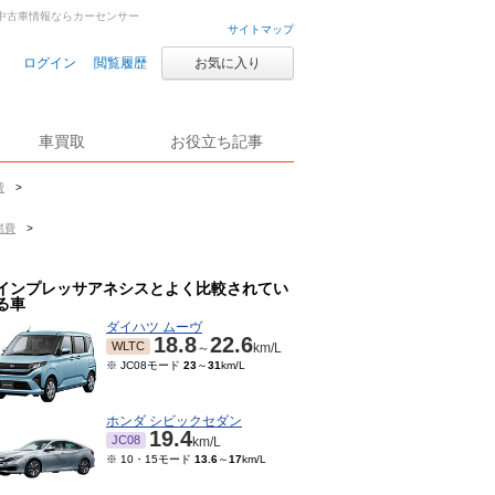
古車・中古車情報ならカーセンサー
サイトマップ
ログイン
閲覧履歴
お気に入り
車買取
お役立ち記事
費
>
燃費
>
インプレッサアネシスとよく比較されてい
る車
ダイハツ ムーヴ
18.8
22.6
WLTC
～
km/L
※ JC08モード
23
～
31
km/L
ホンダ シビックセダン
19.4
JC08
km/L
※ 10・15モード
13.6
～
17
km/L