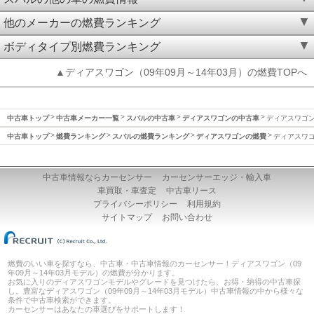
他のメーカーの燃費ランキング
ボディタイプ別燃費ランキング
▲ディアスワゴン（09年09月～14年03月）の燃費TOPへ
中古車トップ
中古車メーカー一覧
スバルの中古車
ディアスワゴンの中古車
ディアスワゴン(
中古車トップ
燃費ランキング
スバルの燃費ランキング
ディアスワゴンの燃費
ディアスワゴン
中古車情報ならカーセンサー
カーセンサーエッジ・輸入車
車買取・車査定
中古車リース
プライバシーポリシー
利用規約
サイトマップ
お問い合わせ
燃費のいい車を探すなら、中古車・中古車情報のカーセンサー！ディアスワゴン（09
年09月～14年03月モデル）の燃費が分かります。
お気に入りのディアスワゴンモデルやグレードを見つけたら、お得・納得の中古車探
し。豊富なディアスワゴン（09年09月～14年03月モデル）中古車情報の中から様々な
条件で中古車検索ができます。
カーセンサーはあなたの車選びをサポートします！