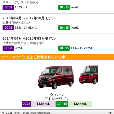
スマートアシストIIIを採用
JC08
15.2km/L
10・15
-km/L
2015年04月～2017年10月モデル
燃費性能が向上した
JC08
13.8～14.8km/L
10・15
-km/L
2014年04月～2015年03月モデル
消費税の変更により価格を修正
JC08
-km/L
10・15
13.4～15.2km/L
ディアスワゴンとよく比較されている車
ダイハツ
アトレーワゴン
JC08
13.8km/L
10・15
13.4km/L
スバルの他の車の燃費情報