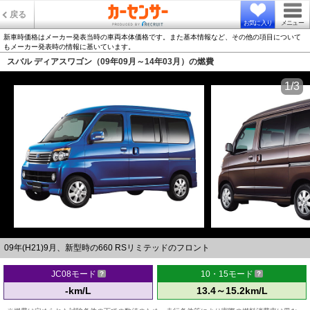
戻る
お気に入り
メニュー
新車時価格はメーカー発表当時の車両本体価格です。また基本情報など、その他の項目について
もメーカー発表時の情報に基いています。
スバル ディアスワゴン（09年09月～14年03月）の燃費
1/3
09年(H21)9月、新型時の660 RSリミテッドのフロント
JC08モード
10・15モード
-km/L
13.4～15.2km/L