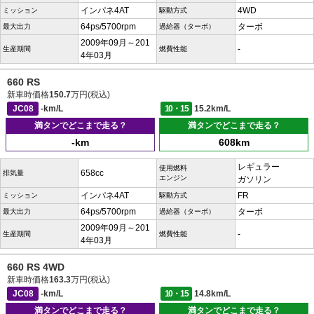
インパネ4AT
4WD
ミッション
駆動方式
64ps/5700rpm
ターボ
最大出力
過給器（ターボ）
2009年09月～201
-
生産期間
燃費性能
4年03月
660 RS
新車時価格
150.7
万円(税込)
JC08
-km/L
10・15
15.2km/L
満タンでどこまで走る？
満タンでどこまで走る？
-km
608km
レギュラー
使用燃料
658cc
排気量
エンジン
ガソリン
インパネ4AT
FR
ミッション
駆動方式
64ps/5700rpm
ターボ
最大出力
過給器（ターボ）
2009年09月～201
-
生産期間
燃費性能
4年03月
660 RS 4WD
新車時価格
163.3
万円(税込)
JC08
-km/L
10・15
14.8km/L
満タンでどこまで走る？
満タンでどこまで走る？