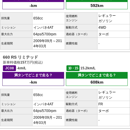
-km
592km
レギュラー
使用燃料
658cc
排気量
エンジン
ガソリン
インパネ4AT
4WD
ミッション
駆動方式
64ps/5700rpm
ターボ
最大出力
過給器（ターボ）
2009年09月～201
-
生産期間
燃費性能
4年03月
660 RS リミテッド
新車時価格
157
万円(税込)
JC08
-km/L
10・15
15.2km/L
満タンでどこまで走る？
満タンでどこまで走る？
-km
608km
レギュラー
使用燃料
658cc
排気量
エンジン
ガソリン
インパネ4AT
FR
ミッション
駆動方式
64ps/5700rpm
ターボ
最大出力
過給器（ターボ）
2009年09月～201
-
生産期間
燃費性能
4年03月