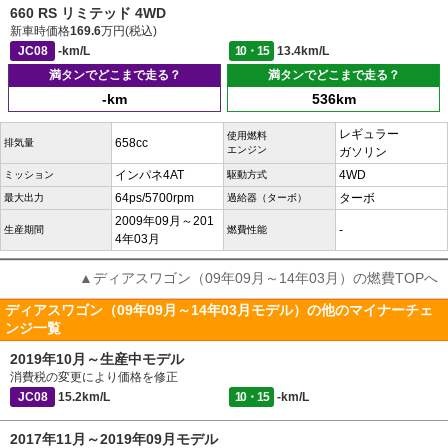
660 RS リミテッド 4WD
新車時価格
169.6
万円(税込)
JC08
-km/L
10・15
13.4km/L
満タンでどこまで走る？
満タンでどこまで走る？
-km
536km
レギュラー
使用燃料
658cc
排気量
エンジン
ガソリン
インパネ4AT
4WD
ミッション
駆動方式
64ps/5700rpm
ターボ
最大出力
過給器（ターボ）
2009年09月～201
-
生産期間
燃費性能
4年03月
▲ディアスワゴン（09年09月～14年03月）の燃費TOPへ
ディアスワゴン（09年09月～14年03月モデル）の他のマイナーチェ
ンジ一覧
2019年10月～生産中モデル
消費税の変更により価格を修正
JC08
15.2km/L
10・15
-km/L
2017年11月～2019年09月モデル