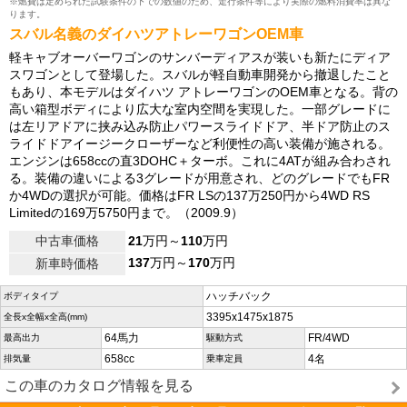
※燃費は定められた試験条件の下での数値のため、走行条件等により実際の燃料消費率は異な
ります。
スバル名義のダイハツアトレーワゴンOEM車
軽キャブオーバーワゴンのサンバーディアスが装いも新たにディア
スワゴンとして登場した。スバルが軽自動車開発から撤退したこと
もあり、本モデルはダイハツ アトレーワゴンのOEM車となる。背の
高い箱型ボディにより広大な室内空間を実現した。一部グレードに
は左リアドアに挟み込み防止パワースライドドア、半ドア防止のス
ライドドアイージークローザーなど利便性の高い装備が施される。
エンジンは658ccの直3DOHC＋ターボ。これに4ATが組み合わされ
る。装備の違いによる3グレードが用意され、どのグレードでもFR
か4WDの選択が可能。価格はFR LSの137万250円から4WD RS
Limitedの169万5750円まで。（2009.9）
中古車価格
21
万円～
110
万円
137
万円～
170
万円
新車時価格
ハッチバック
ボディタイプ
3395x1475x1875
全長x全幅x全高(mm)
64馬力
FR/4WD
最高出力
駆動方式
658cc
4名
排気量
乗車定員
この車のカタログ情報を見る