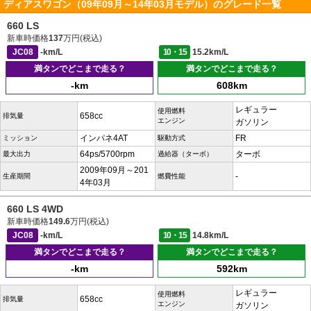
ディアスワゴン（09年09月～14年03月モデル）のグレード一覧
660 LS
新車時価格
137
万円(税込)
JC08
-km/L
10・15
15.2km/L
満タンでどこまで走る？
満タンでどこまで走る？
-km
608km
レギュラー
使用燃料
658cc
排気量
エンジン
ガソリン
インパネ4AT
FR
ミッション
駆動方式
64ps/5700rpm
ターボ
最大出力
過給器（ターボ）
2009年09月～201
-
生産期間
燃費性能
4年03月
660 LS 4WD
新車時価格
149.6
万円(税込)
JC08
-km/L
10・15
14.8km/L
満タンでどこまで走る？
満タンでどこまで走る？
-km
592km
レギュラー
使用燃料
658cc
排気量
エンジン
ガソリン