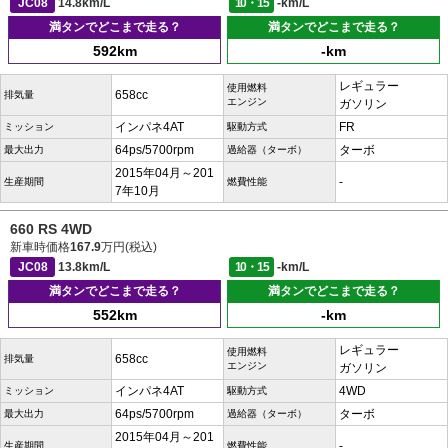
JC08
14.8km/L
10・15
-km/L
満タンでどこまで走る？
満タンでどこまで走る？
592km
-km
レギュラー
使用燃料
658cc
排気量
エンジン
ガソリン
インパネ4AT
FR
ミッション
駆動方式
64ps/5700rpm
ターボ
最大出力
過給器（ターボ）
2015年04月～201
-
生産期間
燃費性能
7年10月
660 RS 4WD
新車時価格
167.9
万円(税込)
JC08
13.8km/L
10・15
-km/L
満タンでどこまで走る？
満タンでどこまで走る？
552km
-km
レギュラー
使用燃料
658cc
排気量
エンジン
ガソリン
インパネ4AT
4WD
ミッション
駆動方式
64ps/5700rpm
ターボ
最大出力
過給器（ターボ）
2015年04月～201
-
生産期間
燃費性能