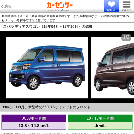
戻る
お気に入り
メニュー
新車時価格はメーカー発表当時の車両本体価格です。また基本情報など、その他の項目について
もメーカー発表時の情報に基いています。
スバル ディアスワゴン（15年04月～17年10月）の燃費
1/3
09年(H21)9月、新型時の660 RSリミテッドのフロント
JC08モード
10・15モード
13.8～14.8km/L
-km/L