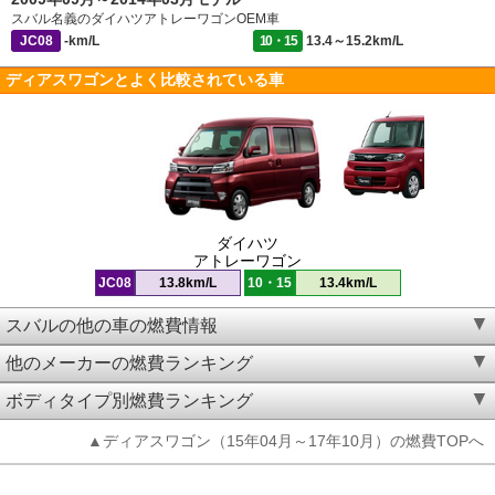
スバル名義のダイハツアトレーワゴンOEM車
JC08
-km/L
10・15
13.4～15.2km/L
ディアスワゴンとよく比較されている車
ダイハツ
アトレーワゴン
JC08
13.8km/L
10・15
13.4km/L
スバルの他の車の燃費情報
他のメーカーの燃費ランキング
ボディタイプ別燃費ランキング
▲ディアスワゴン（15年04月～17年10月）の燃費TOPへ