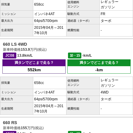
レギュラー
使用燃料
658cc
排気量
エンジン
ガソリン
インパネ4AT
FR
ミッション
駆動方式
64ps/5700rpm
ターボ
最大出力
過給器（ターボ）
2015年04月～201
-
生産期間
燃費性能
7年10月
660 LS 4WD
新車時価格
153.9
万円(税込)
JC08
13.8km/L
10・15
-km/L
満タンでどこまで走る？
満タンでどこまで走る？
552km
-km
レギュラー
使用燃料
658cc
排気量
エンジン
ガソリン
インパネ4AT
4WD
ミッション
駆動方式
64ps/5700rpm
ターボ
最大出力
過給器（ターボ）
2015年04月～201
-
生産期間
燃費性能
7年10月
660 RS
新車時価格
155
万円(税込)