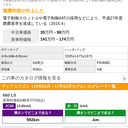
※燃費は定められた試験条件の下での数値のため、走行条件等により実際の燃料消費率は異な
ります。
燃費性能が向上した
電子制御スロットルや電子制御4ATの採用などにより、平成27年度
燃費基準を達成している（2015.4）
中古車価格
35
万円～
98
万円
141
万円～
174
万円
新車時価格
ハッチバック
ボディタイプ
3395x1475x1875
全長x全幅x全高(mm)
64馬力
FR/4WD
最高出力
駆動方式
658cc
4名
排気量
乗車定員
この車のカタログ情報を見る
ディアスワゴン（15年04月～17年10月モデル）のグレード一覧
660 LS
新車時価格
140.9
万円(税込)
JC08
14.8km/L
10・15
-km/L
満タンでどこまで走る？
満タンでどこまで走る？
592km
-km