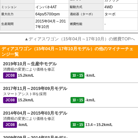
ガソリン
インパネ4AT
4WD
ミッション
駆動方式
64ps/5700rpm
ターボ
最大出力
過給器（ターボ）
2015年04月～201
-
生産期間
燃費性能
7年10月
▲ディアスワゴン（15年04月～17年10月）の燃費TOPへ
ディアスワゴン（15年04月～17年10月モデル）の他のマイナーチェ
ンジ一覧
2019年10月～生産中モデル
消費税の変更により価格を修正
JC08
15.2km/L
10・15
-km/L
2017年11月～2019年09月モデル
スマートアシストIIIを採用
JC08
15.2km/L
10・15
-km/L
2014年04月～2015年03月モデル
消費税の変更により価格を修正
JC08
-km/L
10・15
13.4～15.2km/L
2009年09月～2014年03月モデル