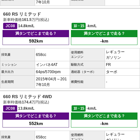
7年10月
660 RS リミテッド
新車時価格
161.5
万円(税込)
JC08
14.8km/L
10・15
-km/L
満タンでどこまで走る？
満タンでどこまで走る？
592km
-km
レギュラー
使用燃料
658cc
排気量
エンジン
ガソリン
インパネ4AT
FR
ミッション
駆動方式
64ps/5700rpm
ターボ
最大出力
過給器（ターボ）
2015年04月～201
-
生産期間
燃費性能
7年10月
660 RS リミテッド 4WD
新車時価格
174.4
万円(税込)
JC08
13.8km/L
10・15
-km/L
満タンでどこまで走る？
満タンでどこまで走る？
552km
-km
レギュラー
使用燃料
658cc
排気量
エンジン