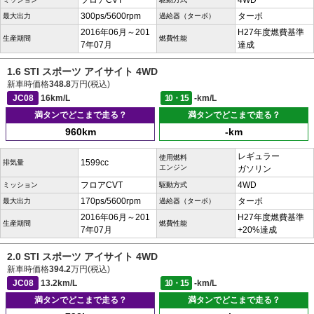
フロアCVT
4WD
300ps/5600rpm
ターボ
最大出力
過給器（ターボ）
2016年06月～201
H27年度燃費基準
生産期間
燃費性能
7年07月
達成
1.6 STI スポーツ アイサイト 4WD
新車時価格
348.8
万円(税込)
JC08
16km/L
10・15
-km/L
満タンでどこまで走る？
満タンでどこまで走る？
960km
-km
レギュラー
使用燃料
1599cc
排気量
エンジン
ガソリン
フロアCVT
4WD
ミッション
駆動方式
170ps/5600rpm
ターボ
最大出力
過給器（ターボ）
2016年06月～201
H27年度燃費基準
生産期間
燃費性能
7年07月
+20%達成
2.0 STI スポーツ アイサイト 4WD
新車時価格
394.2
万円(税込)
JC08
13.2km/L
10・15
-km/L
満タンでどこまで走る？
満タンでどこまで走る？