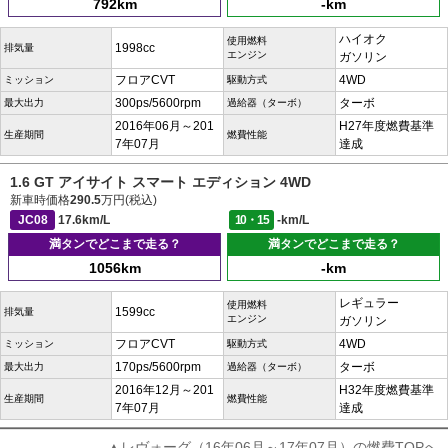
792km
-km
ハイオク
使用燃料
1998cc
排気量
エンジン
ガソリン
フロアCVT
4WD
ミッション
駆動方式
300ps/5600rpm
ターボ
最大出力
過給器（ターボ）
2016年06月～201
H27年度燃費基準
生産期間
燃費性能
7年07月
達成
1.6 GT アイサイト スマート エディション 4WD
新車時価格
290.5
万円(税込)
JC08
17.6km/L
10・15
-km/L
満タンでどこまで走る？
満タンでどこまで走る？
1056km
-km
レギュラー
使用燃料
1599cc
排気量
エンジン
ガソリン
フロアCVT
4WD
ミッション
駆動方式
170ps/5600rpm
ターボ
最大出力
過給器（ターボ）
2016年12月～201
H32年度燃費基準
生産期間
燃費性能
7年07月
達成
▲レヴォーグ（16年06月～17年07月）の燃費TOPへ