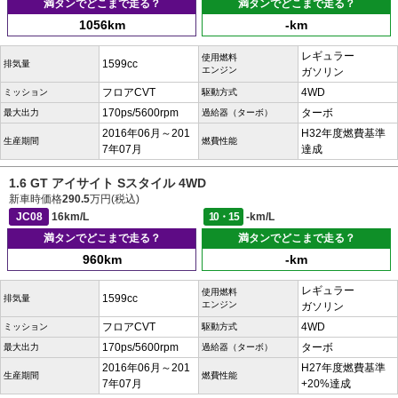
満タンでどこまで走る？
満タンでどこまで走る？
1056km
-km
レギュラー
使用燃料
1599cc
排気量
エンジン
ガソリン
フロアCVT
4WD
ミッション
駆動方式
170ps/5600rpm
ターボ
最大出力
過給器（ターボ）
2016年06月～201
H32年度燃費基準
生産期間
燃費性能
7年07月
達成
1.6 GT アイサイト Sスタイル 4WD
新車時価格
290.5
万円(税込)
JC08
16km/L
10・15
-km/L
満タンでどこまで走る？
満タンでどこまで走る？
960km
-km
レギュラー
使用燃料
1599cc
排気量
エンジン
ガソリン
フロアCVT
4WD
ミッション
駆動方式
170ps/5600rpm
ターボ
最大出力
過給器（ターボ）
2016年06月～201
H27年度燃費基準
生産期間
燃費性能
7年07月
+20%達成