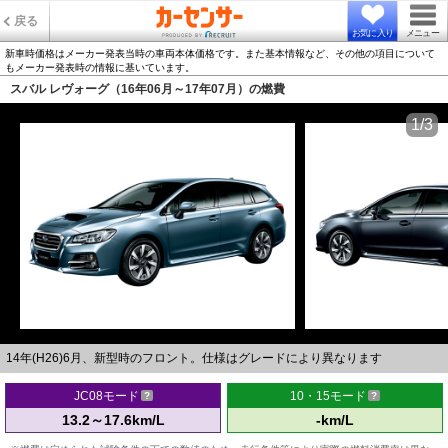
戻る
お気に入り
メニュー
新車時価格はメーカー発表当時の車両本体価格です。また基本情報など、その他の項目について
もメーカー発表時の情報に基いています。
スバル レヴォーグ（16年06月～17年07月）の燃費
1/3
14年(H26)6月、新型時のフロント。仕様はグレードにより異なります
JC08モード
10・15モード
13.2～17.6km/L
-km/L