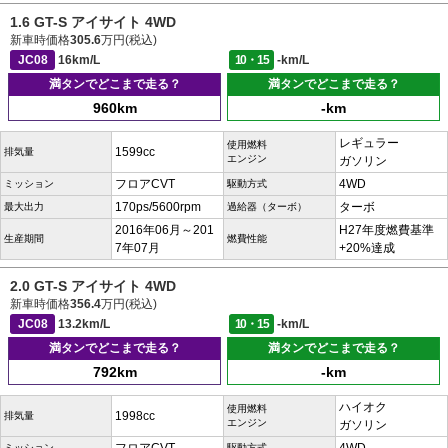
1.6 GT-S アイサイト 4WD
新車時価格
305.6
万円(税込)
JC08
16km/L
10・15
-km/L
満タンでどこまで走る？
満タンでどこまで走る？
960km
-km
レギュラー
使用燃料
1599cc
排気量
エンジン
ガソリン
フロアCVT
4WD
ミッション
駆動方式
170ps/5600rpm
ターボ
最大出力
過給器（ターボ）
2016年06月～201
H27年度燃費基準
生産期間
燃費性能
7年07月
+20%達成
2.0 GT-S アイサイト 4WD
新車時価格
356.4
万円(税込)
JC08
13.2km/L
10・15
-km/L
満タンでどこまで走る？
満タンでどこまで走る？
792km
-km
ハイオク
使用燃料
1998cc
排気量
エンジン
ガソリン
ミッション
駆動方式