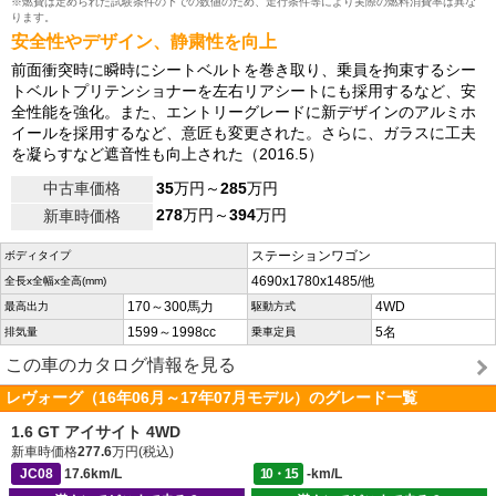
※燃費は定められた試験条件の下での数値のため、走行条件等により実際の燃料消費率は異な
ります。
安全性やデザイン、静粛性を向上
前面衝突時に瞬時にシートベルトを巻き取り、乗員を拘束するシー
トベルトプリテンショナーを左右リアシートにも採用するなど、安
全性能を強化。また、エントリーグレードに新デザインのアルミホ
イールを採用するなど、意匠も変更された。さらに、ガラスに工夫
を凝らすなど遮音性も向上された（2016.5）
中古車価格
35
万円～
285
万円
278
万円～
394
万円
新車時価格
ステーションワゴン
ボディタイプ
4690x1780x1485/他
全長x全幅x全高(mm)
170～300馬力
4WD
最高出力
駆動方式
1599～1998cc
5名
排気量
乗車定員
この車のカタログ情報を見る
レヴォーグ（16年06月～17年07月モデル）のグレード一覧
1.6 GT アイサイト 4WD
新車時価格
277.6
万円(税込)
JC08
17.6km/L
10・15
-km/L