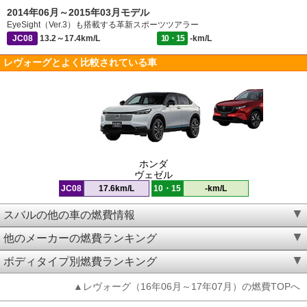
2014年06月～2015年03月モデル
EyeSight（Ver.3）も搭載する革新スポーツツアラー
JC08
13.2～17.4km/L
10・15
-km/L
レヴォーグとよく比較されている車
ホンダ
ヴェゼル
JC08
17.6km/L
10・15
-km/L
スバルの他の車の燃費情報
他のメーカーの燃費ランキング
ボディタイプ別燃費ランキング
▲レヴォーグ（16年06月～17年07月）の燃費TOPへ