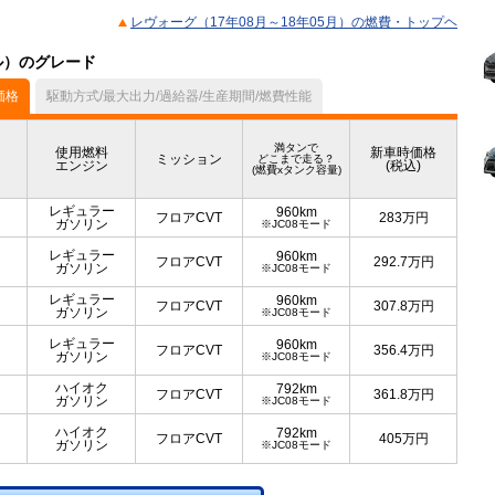
レヴォーグ（17年08月～18年05月）の燃費・トップヘ
デル）のグレード
価格
駆動方式/最大出力/過給器/生産期間/燃費性能
満タンで
使用燃料
新車時価格
ミッション
どこまで走る？
エンジン
(税込)
(燃費xタンク容量)
レギュラー
960km
フロアCVT
283
万円
ガソリン
※JC08モード
レギュラー
960km
フロアCVT
292.7
万円
ガソリン
※JC08モード
レギュラー
960km
フロアCVT
307.8
万円
ガソリン
※JC08モード
レギュラー
960km
フロアCVT
356.4
万円
ガソリン
※JC08モード
ハイオク
792km
フロアCVT
361.8
万円
ガソリン
※JC08モード
ハイオク
792km
フロアCVT
405
万円
ガソリン
※JC08モード