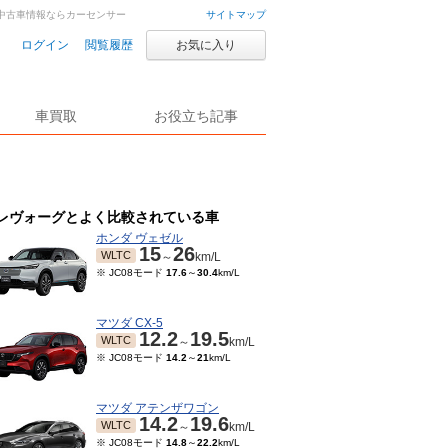
車・中古車情報ならカーセンサー
サイトマップ
ログイン
閲覧履歴
お気に入り
車買取
お役立ち記事
レヴォーグとよく比較されている車
ホンダ ヴェゼル
15
26
WLTC
～
km/L
※ JC08モード
17.6
～
30.4
km/L
マツダ CX-5
12.2
19.5
WLTC
～
km/L
※ JC08モード
14.2
～
21
km/L
マツダ アテンザワゴン
14.2
19.6
WLTC
～
km/L
※ JC08モード
14.8
～
22.2
km/L