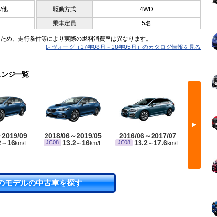
5/他
駆動方式
4WD
乗車定員
5名
のため、走行条件等により実際の燃料消費率は異なります。
レヴォーグ（17年08月～18年05月）のカタログ情報を見る
ェンジ一覧
▶
～2019/09
2018/06～2019/05
2016/06～2017/07
2015/
2
16
13.2
16
13.2
17.6
1
JC08
JC08
JC08
～
km/L
～
km/L
～
km/L
のモデルの中古車を探す