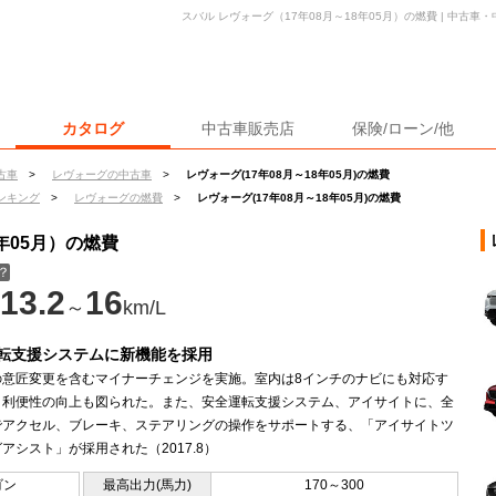
スバル レヴォーグ（17年08月～18年05月）の燃費 | 中古
カタログ
中古車販売店
保険/ローン/他
古車
>
レヴォーグの中古車
>
レヴォーグ(17年08月～18年05月)の燃費
ンキング
>
レヴォーグの燃費
>
レヴォーグ(17年08月～18年05月)の燃費
年05月）の燃費
？
13.2
16
～
km/L
転支援システムに新機能を採用
の意匠変更を含むマイナーチェンジを実施。室内は8インチのナビにも対応す
、利便性の向上も図られた。また、安全運転支援システム、アイサイトに、全
でアクセル、ブレーキ、ステアリングの操作をサポートする、「アイサイトツ
アシスト」が採用された（2017.8）
ゴン
最高出力(馬力)
170～300