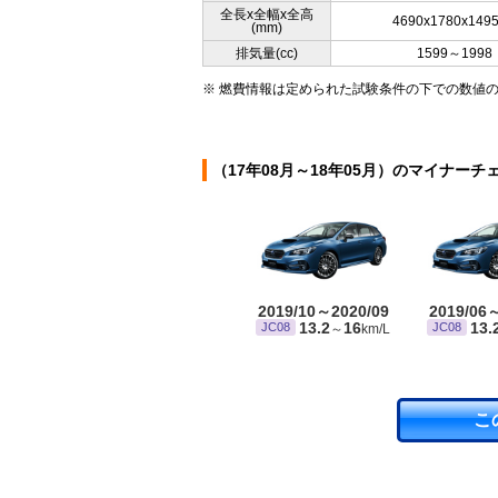
全長x全幅x全高
4690x1780x149
(mm)
排気量(cc)
1599～1998
※ 燃費情報は定められた試験条件の下での数値
（17年08月～18年05月）のマイナーチ
2019/10～2020/09
2019/06
13.2
16
13.
JC08
JC08
～
km/L
こ