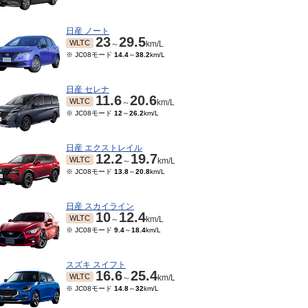
日産 ノート
23
29.5
WLTC
～
km/L
※ JC08モード
14.4
～
38.2
km/L
日産 セレナ
11.6
20.6
WLTC
～
km/L
※ JC08モード
12
～
26.2
km/L
日産 エクストレイル
12.2
19.7
WLTC
～
km/L
※ JC08モード
13.8
～
20.8
km/L
04～2016/05
2014/06～2015/03
3.2
17.6
13.2
17.4
JC08
～
km/L
～
km/L
日産 スカイライン
10
12.4
WLTC
～
km/L
※ JC08モード
9.4
～
18.4
km/L
スズキ スイフト
16.6
25.4
WLTC
～
km/L
※ JC08モード
14.8
～
32
km/L