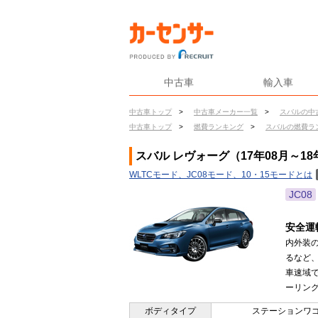
中古車
輸入車
中古車トップ
>
中古車メーカー一覧
>
スバルの中
中古車トップ
>
燃費ランキング
>
スバルの燃費ラ
スバル レヴォーグ（17年08月～18
WLTCモード、JC08モード、10・15モードとは
JC08
安全運
内外装
るなど
車速域
ーリング
ボディタイプ
ステーションワ