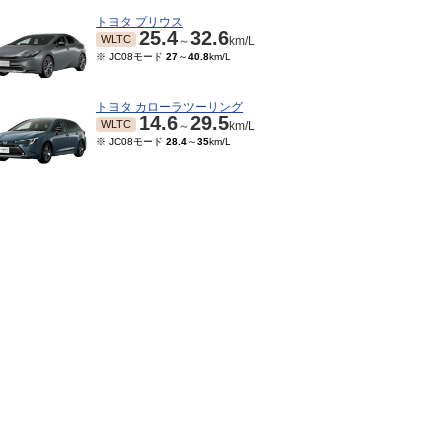
トヨタ プリウス
25.4
32.6
WLTC
～
km/L
※ JC08モード
27
～
40.8
km/L
トヨタ カローラツーリング
14.6
29.5
WLTC
～
km/L
※ JC08モード
28.4
～
35
km/L