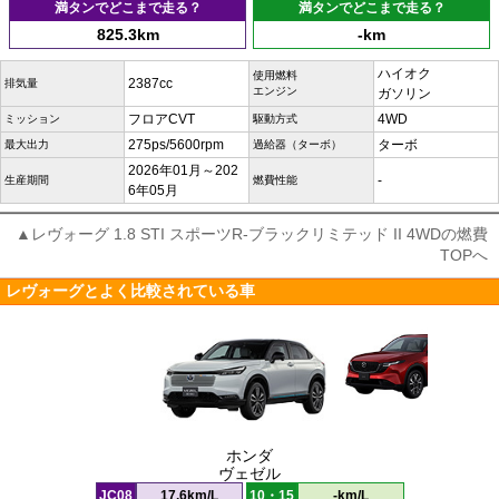
満タンでどこまで走る？
満タンでどこまで走る？
825.3km
-km
ハイオク
使用燃料
2387cc
排気量
エンジン
ガソリン
フロアCVT
4WD
ミッション
駆動方式
275ps/5600rpm
ターボ
最大出力
過給器（ターボ）
2026年01月～202
-
生産期間
燃費性能
6年05月
▲レヴォーグ 1.8 STI スポーツR-ブラックリミテッド II 4WDの燃費
TOPへ
レヴォーグとよく比較されている車
ホンダ
ヴェゼル
JC08
17.6km/L
10・15
-km/L