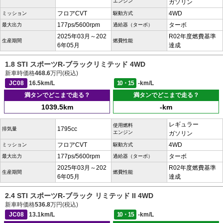
エンジン
ガソリン
フロアCVT
4WD
ミッション
駆動方式
177ps/5600rpm
ターボ
最大出力
過給器（ターボ）
2025年03月～202
R02年度燃費基準
生産期間
燃費性能
6年05月
達成
1.8 STI スポーツR-ブラックリミテッド 4WD
新車時価格
468.6
万円(税込)
JC08
16.5km/L
10・15
-km/L
満タンでどこまで走る？
満タンでどこまで走る？
1039.5km
-km
レギュラー
使用燃料
1795cc
排気量
エンジン
ガソリン
フロアCVT
4WD
ミッション
駆動方式
177ps/5600rpm
ターボ
最大出力
過給器（ターボ）
2025年03月～202
R02年度燃費基準
生産期間
燃費性能
6年05月
達成
2.4 STI スポーツR-ブラック リミテッド II 4WD
新車時価格
536.8
万円(税込)
JC08
13.1km/L
10・15
-km/L