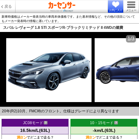
戻る
お気に入り
メニュー
新車時価格はメーカー発表当時の車両本体価格です。また基本情報など、その他の項目について
もメーカー発表時の情報に基いています。
スバル レヴォーグ 1.8 STI スポーツR-ブラックリミテッド II 4WDの燃費
1/3
20年(R2)10月、FMC時のフロント。仕様はグレードにより異なります
JC08モード
10・15モード
16.5km/L(63L)
-km/L(63L)
満タン
でどこまで走る？
満タン
でどこまで走る？