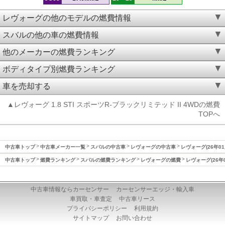
レヴォーグの他のモデルの燃費情報
スバルの他の車の燃費情報
他のメーカーの燃費ランキング
ボディタイプ別燃費ランキング
車を売却する
▲レヴォーグ 1.8 STI スポーツR-ブラックリミテッド II 4WDの燃費
TOPへ
中古車トップ
中古車メーカー一覧
スバルの中古車
レヴォーグの中古車
レヴォーグ(26年01
中古車トップ
燃費ランキング
スバルの燃費ランキング
レヴォーグの燃費
レヴォーグ(26年
中古車情報ならカーセンサー
カーセンサーエッジ・輸入車
車買取・車査定
中古車リース
プライバシーポリシー
利用規約
サイトマップ
お問い合わせ