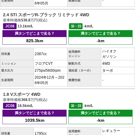
-
生産期間
燃費性能
6年05月
2.4 STI スポーツR-ブラック リミテッド 4WD
新車時価格
536.8
万円(税込)
JC08
13.1km/L
10・15
-km/L
満タンでどこまで走る？
満タンでどこまで走る？
825.3km
-km
ハイオク
使用燃料
2387cc
排気量
エンジン
ガソリン
フロアCVT
4WD
ミッション
駆動方式
275ps/5600rpm
ターボ
最大出力
過給器（ターボ）
2024年12月～202
-
生産期間
燃費性能
6年05月
1.8 Vスポーツ 4WD
新車時価格
368.5
万円(税込)
JC08
16.5km/L
10・15
-km/L
満タンでどこまで走る？
満タンでどこまで走る？
1039.5km
-km
レギュラー
使用燃料
1795cc
排気量