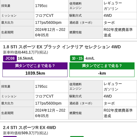
レギュラー
使用燃料
1795cc
排気量
エンジン
ガソリン
フロアCVT
4WD
ミッション
駆動方式
177ps/5600rpm
ターボ
最大出力
過給器（ターボ）
2024年12月～202
R02年度燃費基準
生産期間
燃費性能
6年05月
達成
1.8 STI スポーツ EX ブラック インテリア セレクション 4WD
新車時価格
441.1
万円(税込)
JC08
16.5km/L
10・15
-km/L
満タンでどこまで走る？
満タンでどこまで走る？
1039.5km
-km
レギュラー
使用燃料
1795cc
排気量
エンジン
ガソリン
フロアCVT
4WD
ミッション
駆動方式
177ps/5600rpm
ターボ
最大出力
過給器（ターボ）
2024年12月～202
R02年度燃費基準
生産期間
燃費性能
6年05月
達成
2.4 STI スポーツR EX 4WD
新車時価格
509.3
万円(税込)