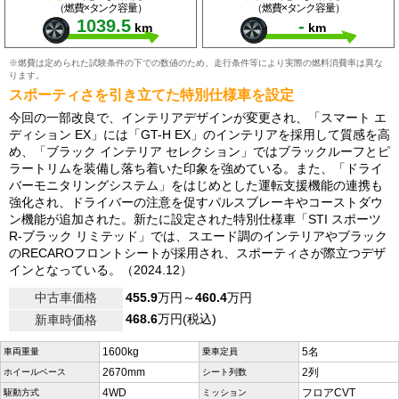
（燃費×タンク容量）
（燃費×タンク容量）
1039.5
-
km
km
※燃費は定められた試験条件の下での数値のため、走行条件等により実際の燃料消費率は異な
ります。
スポーティさを引き立てた特別仕様車を設定
今回の一部改良で、インテリアデザインが変更され、「スマート エ
ディション EX」には「GT-H EX」のインテリアを採用して質感を高
め、「ブラック インテリア セレクション」ではブラックルーフとピ
ラートリムを装備し落ち着いた印象を強めている。また、「ドライ
バーモニタリングシステム」をはじめとした運転支援機能の連携も
強化され、ドライバーの注意を促すパルスブレーキやコーストダウ
ン機能が追加された。新たに設定された特別仕様車「STI スポーツ
R-ブラック リミテッド」では、スエード調のインテリアやブラック
のRECAROフロントシートが採用され、スポーティさが際立つデザ
インとなっている。（2024.12）
中古車価格
455.9
万円～
460.4
万円
468.6
万円(税込)
新車時価格
1600kg
5名
車両重量
乗車定員
2670mm
2列
ホイールベース
シート列数
4WD
フロアCVT
駆動方式
ミッション