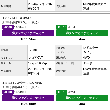
2024年12月～202
R02年度燃費基準
生産期間
燃費性能
6年05月
達成
1.8 GT-H EX 4WD
新車時価格
379.5
万円(税込)
JC08
16.5km/L
10・15
-km/L
満タンでどこまで走る？
満タンでどこまで走る？
1039.5km
-km
レギュラー
使用燃料
1795cc
排気量
エンジン
ガソリン
フロアCVT
4WD
ミッション
駆動方式
177ps/5600rpm
ターボ
最大出力
過給器（ターボ）
2024年12月～202
R02年度燃費基準
生産期間
燃費性能
6年05月
達成
1.8 STI スポーツ EX 4WD
新車時価格
441.1
万円(税込)
JC08
16.5km/L
10・15
-km/L
満タンでどこまで走る？
満タンでどこまで走る？
1039.5km
-km