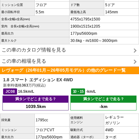
フロア
5ドア
ミッション位置
ドア数
5.5m
145mm
最小回転半径
最低地上高
4755x1795x1500
全長x全幅x全高(mm)
1900x1515x1205
室内 全長x全幅x全高(mm)
177ps/5600rpm
最高出力
30.6kg・m/1600～3600rpm
最大トルク
この車のカタログ情報を見る
この車の相場を見る
レヴォーグ（26年01月～26年05月モデル）の他のグレード一覧
1.8 スマート エディション EX 4WD
新車時価格
363
万円(税込)
JC08
16.5km/L
10・15
-km/L
満タンでどこまで走る？
満タンでどこまで走る？
1039.5km
-km
レギュラー
使用燃料
1795cc
排気量
エンジン
ガソリン
フロアCVT
4WD
ミッション
駆動方式
177ps/5600rpm
ターボ
最大出力
過給器（ターボ）