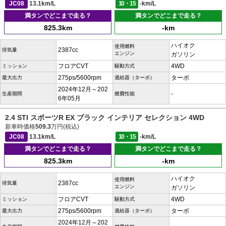
JC08
13.1km/L
10・15
-km/L
満タンでどこまで走る？
満タンでどこまで走る？
825.3km
-km
ハイオク
使用燃料
2387cc
排気量
エンジン
ガソリン
フロアCVT
4WD
ミッション
駆動方式
275ps/5600rpm
ターボ
最大出力
過給器（ターボ）
2024年12月～202
-
生産期間
燃費性能
6年05月
2.4 STI スポーツR EX ブラック インテリア セレクション 4WD
新車時価格
509.3
万円(税込)
JC08
13.1km/L
10・15
-km/L
満タンでどこまで走る？
満タンでどこまで走る？
825.3km
-km
ハイオク
使用燃料
2387cc
排気量
エンジン
ガソリン
フロアCVT
4WD
ミッション
駆動方式
275ps/5600rpm
ターボ
最大出力
過給器（ターボ）
2024年12月～202