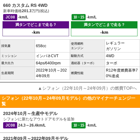
660 カスタム RS 4WD
新車時価格
201.3
万円(税込)
JC08
-km/L
10・15
-km/L
満タンでどこまで走る？
満タンでどこまで走る？
-km
-km
レギュラー
使用燃料
658cc
排気量
エンジン
ガソリン
インパネCVT
4WD
ミッション
駆動方式
64ps/6400rpm
ターボ
最大出力
過給器（ターボ）
2022年10月～202
R12年度燃費基準7
生産期間
燃費性能
4年09月
0%達成
▲シフォン（22年10月～24年09月）の燃費TOPへ
シフォン（22年10月～24年09月モデル）の他のマイナーチェンジ一
覧
2024年10月～生産中モデル
シフォンに新たなアウトドアモデルを追加
JC08
24.3～26.4km/L
10・15
-km/L
2021年09月～2022年09月モデル