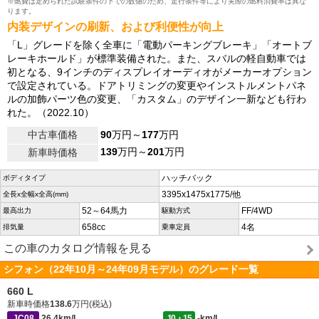
※燃費は定められた試験条件の下での数値のため、走行条件等により実際の燃料消費率は異な
ります。
内装デザインの刷新、および利便性が向上
「L」グレードを除く全車に「電動パーキングブレーキ」「オートブ
レーキホールド」が標準装備された。また、スバルの軽自動車では
初となる、9インチのディスプレイオーディオがメーカーオプション
で設定されている。ドアトリミングの変更やインストルメントパネ
ルの加飾パーツ色の変更、「カスタム」のデザイン一新なども行わ
れた。（2022.10）
中古車価格
90
万円～
177
万円
139
万円～
201
万円
新車時価格
ハッチバック
ボディタイプ
3395x1475x1775/他
全長x全幅x全高(mm)
52～64馬力
FF/4WD
最高出力
駆動方式
658cc
4名
排気量
乗車定員
この車のカタログ情報を見る
シフォン（22年10月～24年09月モデル）のグレード一覧
660 L
新車時価格
138.6
万円(税込)
JC08
26.4km/L
10・15
-km/L