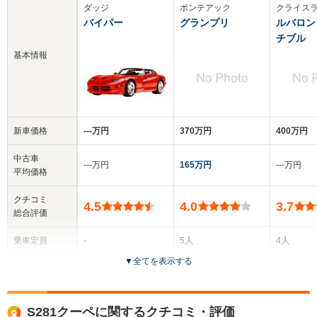
ダッジ
ポンテアック
クライス
バイパー
グランプリ
ルバロン
チブル
基本情報
新車価格
‐‐‐万円
370万円
400万円
中古車
‐‐‐万円
165万円
‐‐‐万円
平均価格
クチコミ
4.5
4.0
3.7
総合評価
乗車定員
-
5人
4人
▼
全てを表示する
ドア数
-
4ドア
2ドア
全高
全高
全
S281クーペに関するクチコミ・評価
-m
1.42m
1.