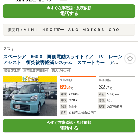
今すぐ在庫確認・見積依頼
電話する
販売店：
ＭＩＮＩ ＮＥＸＴ富士 ＡＬＣ ＭＯＴＯＲＳ ＧＲＯＵＰ
スズキ
スペーシア 660 X 両側電動スライドドア TV レーン
アシスト 衝突被害軽減システム スマートキー アイ
ドリングストップ 電動格納ミラー シートヒーター
販売店保証
車両品質評価書付
購入プラン付
ベンチシート CVT 盗難防止システム ABS ESC
CD
支払総額
本体価格
69.
62.
9
7
万円
万円
年式
2016
年
走行
5.6
万km
車検
'27/07
修復
なし
保証
保証付
整備
法定整備無
住所
京都府京都市伏見区
今すぐ在庫確認・見積依頼
電話する