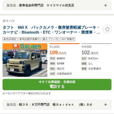
販売店：
新車低金利専門店 ケイスマイル伏見店
ダイハツ
タフト 660 X バックカメラ・衝突被害軽減ブレーキ・
カーナビ・Bluetooth・ETC・ワンオーナー・禁煙車・フ
ルセグTV・CD/DVD再生・スマートキー&プッシュスター
販売店保証
車両品質評価書付
購入プラン付
360°画像付
ト・ベンチシート・ルームクリーニング
支払総額
本体価格
109.
102.
5
8
万円
万円
年式
2020
年
走行
3.0
万km
車検
'27/09
修復
なし
保証
保証付
整備
法定整備付
住所
兵庫県姫路市
今すぐ在庫確認・見積依頼
電話する
カーセンサーアフター保証が付けられます
販売店：
軽３９．８万円専門店 軽Ｇａｒｄｅｎ （株）ネオ