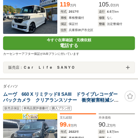
119
105.
0
万円
万円
年式
2017
年
走行
4.0
万km
車検
車検整備付
修復
なし
保証
保証付
整備
法定整備付
住所
兵庫県神戸市北区
今すぐ在庫確認・見積依頼
電話する
カーセンサーアフター保証がA/Bプランに付いています
販売店：
Ｃａｒ Ｌｉｆｅ ＳＡＮＹＯ
ダイハツ
ムーヴ 660 X リミテッドII SAIII ドライブレコーダー
バックカメラ クリアランスソナー 衝突被害軽減シス
テム オートマチックハイビーム オートライト LED
販売店保証
車両品質評価書付
購入プラン付
ヘッドランプ スマートキー アイドリングストップ
電動格納ミラー
支払総額
本体価格
99.
90.
9
2
万円
万円
年式
2022
年
走行
1.5
万km
車検
車検整備付
修復
なし