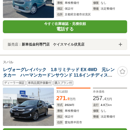
車検
車検整備付
修復
なし
保証
保証付
整備
法定整備付
住所
京都府京都市伏見区
今すぐ在庫確認・見積依頼
電話する
販売店：
新車低金利専門店 ケイスマイル伏見店
スバル
レヴォーグレイバック 1.8 リミテッド EX 4WD 元レン
タカー ハーマンカードンサウンド 11.6インチディスプ
レイ フルセグ Bluetoothオーディオ フロントカメ
ディーラー保証
車両品質評価書付
購入プラン付
ラ サイドカメラ バックカメラ 全周囲カメラ 電動
リヤゲート シートヒーター
支払総額
本体価格
271.
257.
9
4
万円
万円
年式
2024
年
走行
4.0
万km
車検
車検整備付
修復
なし
保証
保証付
整備
法定整備付
住所
愛知県半田市