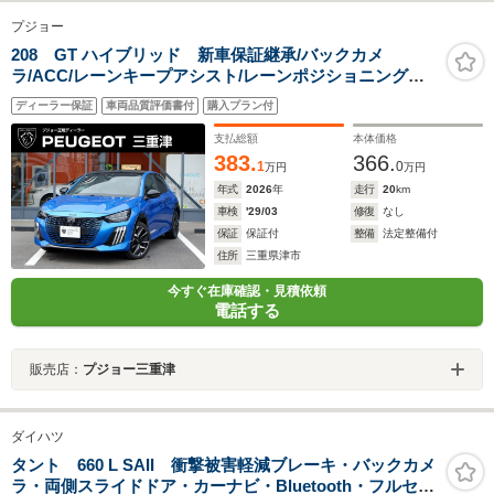
プジョー
208 GT ハイブリッド 新車保証継承/バックカメ
ラ/ACC/レーンキープアシスト/レーンポジショニングア
シスト/ブラインドスポットモニター/LEDヘッドライト/フ
ディーラー保証
車両品質評価書付
購入プラン付
ロント・バックソナー/アップルカープレイ/アンドロイド
オート
支払総額
本体価格
383.
366.
1
0
万円
万円
年式
2026
年
走行
20
km
車検
'29/03
修復
なし
保証
保証付
整備
法定整備付
住所
三重県津市
今すぐ在庫確認・見積依頼
電話する
販売店：
プジョー三重津
ダイハツ
タント 660 L SAII 衝撃被害軽減ブレーキ・バックカメ
ラ・両側スライドドア・カーナビ・Bluetooth・フルセグ