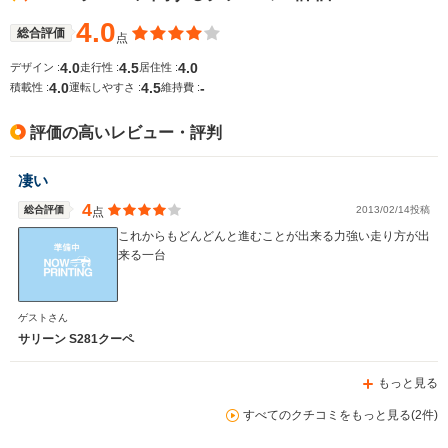
4.0
総合評価
点
4.0
4.5
4.0
デザイン :
走行性 :
居住性 :
全幅
全幅
全
サイズ
4.0
4.5
-
-m
1.83m
1.
積載性 :
運転しやすさ :
維持費 :
全長
全長
(全長x全幅x全高)
-m
4.95m～4.97m
4
評価の高いレビュー・評判
凄い
ホイールベース
ホイールベース
ホイー
-m
-m
4
総合評価
2013/02/14投稿
点
これからもどんどんと進むことが出来る力強い走り方が出
来る一台
WLTCモード
-
-
-
ゲストさん
燃費
サリーン S281クーペ
もっと見る
排気量
-
3135cc
2501cc
すべてのクチコミをもっと見る(2件)
駆動方式
-
FF
FF