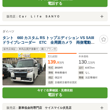
電話する
販売店：
Ｃａｒ Ｌｉｆｅ ＳＡＮＹＯ
ダイハツ
タント 660 カスタム RS トップエディション VS SAIII
ドライブレコーダー ETC 全周囲カメラ 両側電動ス
ライドドア TV 衝突被害軽減システム オートマチッ
販売店保証
車両品質評価書付
購入プラン付
クハイビーム オートライト LEDヘッドランプ アイ
ドリングストップ スマートキー
支払総額
本体価格
139.
130.
9
1
万円
万円
年式
2019
年
走行
4.0
万km
車検
車検整備付
修復
なし
保証
保証付
整備
法定整備付
住所
京都府京都市伏見区
今すぐ在庫確認・見積依頼
電話する
販売店：
新車低金利専門店 ケイスマイル伏見店