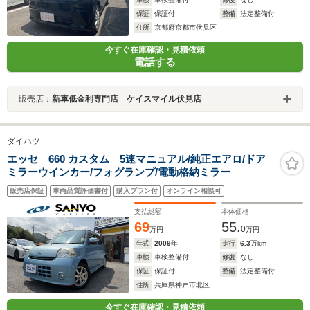
保証
保証付
整備
法定整備付
住所
京都府京都市伏見区
今すぐ在庫確認・見積依頼
電話する
販売店：
新車低金利専門店 ケイスマイル伏見店
ダイハツ
エッセ 660 カスタム 5速マニュアル/純正エアロ/ドア
ミラーウインカー/フォグランプ/電動格納ミラー
販売店保証
車両品質評価書付
購入プラン付
オンライン相談可
支払総額
本体価格
69
55.
0
万円
万円
年式
2009
年
走行
6.3
万km
車検
車検整備付
修復
なし
保証
保証付
整備
法定整備付
住所
兵庫県神戸市北区
今すぐ在庫確認・見積依頼