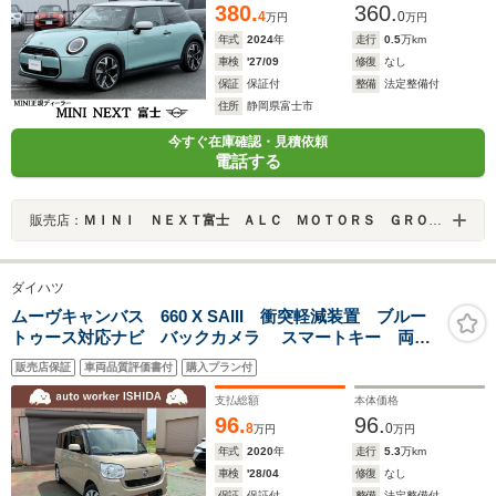
380.
360.
4
0
万円
万円
年式
2024
年
走行
0.5
万km
車検
'27/09
修復
なし
保証
保証付
整備
法定整備付
住所
静岡県富士市
今すぐ在庫確認・見積依頼
電話する
販売店：
ＭＩＮＩ ＮＥＸＴ富士 ＡＬＣ ＭＯＴＯＲＳ ＧＲＯＵＰ
ダイハツ
ムーヴキャンバス 660 X SAIII 衝突軽減装置 ブルー
トゥース対応ナビ バックカメラ スマートキー 両側
電動スライドドア 関東仕入
販売店保証
車両品質評価書付
購入プラン付
支払総額
本体価格
96.
96.
8
0
万円
万円
年式
2020
年
走行
5.3
万km
車検
'28/04
修復
なし
保証
保証付
整備
法定整備付