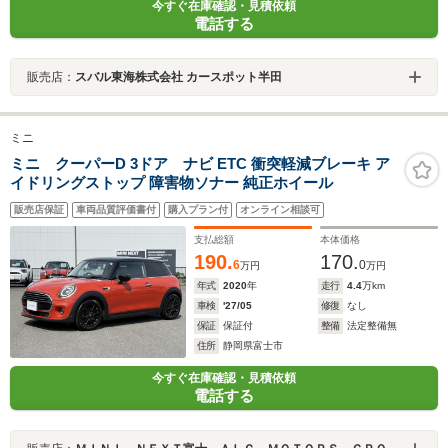
今すぐ在庫確認・見積依頼
電話する
販売店：
スバル東海株式会社 カースポット半田
ミニ
ミニ クーパーD 3ドア ナビ ETC 衝突軽減ブレーキ ア
イドリングストップ 障害物ソナー 純正ホイール
販売店保証
車両品質評価書付
購入プラン付
オンライン相談可
支払総額
本体価格
190.
170.
6
0
万円
万円
年式
2020
年
走行
4.4
万km
車検
'27/05
修復
なし
保証
保証付
整備
法定整備無
住所
静岡県富士市
今すぐ在庫確認・見積依頼
電話する