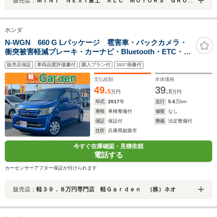
販売店：
ＭＩＮＩ ＮＥＸＴ富士 ＡＬＣ ＭＯＴＯＲＳ ＧＲＯＵＰ
ホンダ
N-WGN 660 G Lパッケージ 雹害車・バックカメラ・
衝突被害軽減ブレーキ・カーナビ・Bluetooth・ETC・
CD/DVD再生・スマートキー&プッシュスタート・ベンチ
販売店保証
車両品質評価書付
購入プラン付
360°画像付
シート・ルームクリーニング
支払総額
本体価格
49.
39.
5
8
万円
万円
年式
2017
年
走行
5.6
万km
車検
車検整備付
修復
なし
保証
保証付
整備
法定整備付
住所
兵庫県姫路市
今すぐ在庫確認・見積依頼
電話する
カーセンサーアフター保証が付けられます
販売店：
軽３９．８万円専門店 軽Ｇａｒｄｅｎ （株）ネオ