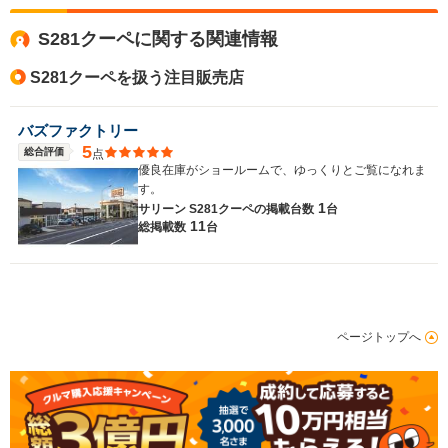
S281クーペに関する関連情報
S281クーペを扱う注目販売店
バズファクトリー
5
総合評価
点
優良在庫がショールームで、ゆっくりとご覧になれま
す。
1
サリーン S281クーペの
掲載台数
台
11
総掲載数
台
ページトップへ