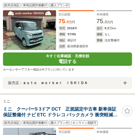
スマートキー 両側電動スライドドア シートヒーター
販売店保証
車両品質評価書付
購入プラン付
支払総額
本体価格
75.
75.
9
0
万円
万円
年式
2018
年
走行
9.2
万km
車検
'27/06
修復
なし
保証
保証付
整備
法定整備付
住所
新潟県新発田市
今すぐ在庫確認・見積依頼
電話する
カーセンサーアフター保証がAプランに付いています
販売店：
ａｕｔｏ ｗｏｒｋｅｒ ＩＳＨＩＤＡ
ミニ
ミニ クーパーS 3ドア DCT 正規認定中古車 新車保証
保証整備付 ナビ ETC ドラレコ バックカメラ 衝突軽減ブ
レーキ アイドリングストップ 障害物ソナー 車線キープ A
販売店保証
車両品質評価書付
購入プラン付
オンライン相談可
クルコン
支払総額
本体価格