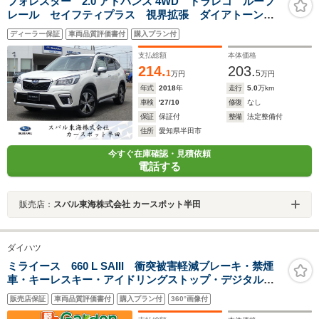
フォレスター 2.0 アドバンス 4WD ドラレコ ルーフ
レール セイフティプラス 視界拡張 ダイアトーンナ
ビ フルセグ Bluetoothオーディオ USB フロントカ
ディーラー保証
車両品質評価書付
購入プラン付
メラ サイドカメラ バックカメラ スマートリヤビュ
ーミラー ETC2.0
支払総額
本体価格
214.
203.
1
5
万円
万円
年式
2018
年
走行
5.0
万km
車検
'27/10
修復
なし
保証
保証付
整備
法定整備付
住所
愛知県半田市
今すぐ在庫確認・見積依頼
電話する
販売店：
スバル東海株式会社 カースポット半田
ダイハツ
ミライース 660 L SAIII 衝突被害軽減ブレーキ・禁煙
車・キーレスキー・アイドリングストップ・デジタルメ
ーター
販売店保証
車両品質評価書付
購入プラン付
360°画像付