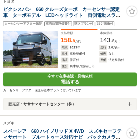
トヨタ
ピクシスバン 660 クルーズターボ カーセンサー認定
車 ターボモデル LEDヘッドライト 両側電動スライ
ドドア 純正ナビ Bluetooth Bカメラ ETC2.0
カーセンサーアフター保証
車両品質評価書付
購入プラン付
360°画像付
支払総額
本体価格
158.
143.
8
8
万円
万円
年式
2023
年
走行
2.0
万km
車検
車検整備付
修復
なし
保証
保証付
整備
法定整備付
住所
兵庫県丹波篠山市
今すぐ在庫確認・見積依頼
電話する
カーセンサーアフター保証が基本プランに付いています
販売店：
ササヤマオートセンター（株）
スズキ
スペーシア 660 ハイブリッド X 4WD スズキセーフテ
ィサポート ブルートゥース対応ナビ バックカメラ