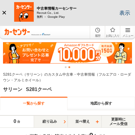
中古車情報カーセンサー
表示
Recruit Co., Ltd.
無料 － Google Play
履歴
お気に入り
メニュー
S281クーペ（サリーン）のカスタム中古車・中古車情報（フルエアロ・ローダ
ウン・アルミホイール）
サリーン S281クーペ
一覧から探す
地図から探す
更新時に
0
絞り込み
並べ替え
台
メール受信