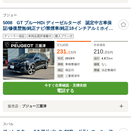
プジョー
5008 GT ブルーHDi ディーゼルターボ 認定中古車保
証/修復歴無/純正ナビ/禁煙車/純正18インチアルミホイー
ル/ETC/コントロール/LEDヘッドライト/バックモニター/
ディーラー保証
車両品質評価書付
購入プラン付
ブラインドスポットモニター/ルーフレール
支払総額
本体価格
231.
210.
1
0
万円
万円
年式
2019
年
走行
4.8
万km
車検
車検整備付
修復
なし
保証
保証付
整備
法定整備付
住所
三重県津市
今すぐ在庫確認・見積依頼
電話する
販売店：
プジョー三重津
スバル