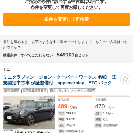
0
ご指定の条件に該当する中古車は
台です。
条件を変更して再度お探しください。
条件を変更して再検索
条件を緩めると、以下のような中古車がヒットします！こちらの中古車はいか
がですか？
549101
検索条件：すべてこだわらない
台ヒット
ミニ
ミニクラブマン ジョン・クーパー・ワークス 4WD 正
規認定中古車 保証整備付 applecarplay ETC バックカ
メラ 衝突軽減ブレーキ アイドリングストップ 障害物ソナ
販売店保証
車両品質評価書付
購入プラン付
オンライン相談可
ー アクティブクルコン LEDライト 純正ホイール
支払総額
本体価格
489.
470.
7
0
万円
万円
年式
2022
年
走行
1.3
万km
車検
'27/12
修復
なし
保証
保証付
整備
法定整備付
住所
静岡県富士市