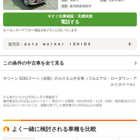
住所
新潟県新発田市
今すぐ在庫確認・見積依頼
電話する
カーセンサーアフター保証がBプランに付いています
販売店：
ａｕｔｏ ｗｏｒｋｅｒ ＩＳＨＩＤＡ
この条件の中古車を全て見る
サリーン S281クーペ（全国）のカスタム中古車（フルエアロ・ローダウン・ア
ルミホイール）
※人気のクルマは平均1ヶ月で掲載終了
物件数合計1万台以上のメーカー｜算出データ期間：2024年9月～11月｜内容：物件数合計1万
台以上のメーカーのうち、掲載が終了した物件数が1,000台以上の場合
よく一緒に検討される車種を比較