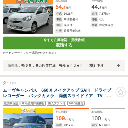
支払総額
本体価格
54.
44.
5
8
万円
万円
年式
2021
年
走行
7.1
万km
車検
車検整備付
修復
なし
保証
保証付
整備
法定整備付
住所
兵庫県姫路市
今すぐ在庫確認・見積依頼
電話する
カーセンサーアフター保証が付けられます
販売店：
軽３９．８万円専門店 軽Ｇａｒｄｅｎ （株）ネオ
ダイハツ
ムーヴキャンバス 660 X メイクアップ SAIII ドライブ
レコーダー バックカメラ 両側スライドドア TV ク
リアランスソナー 衝突被害軽減システム オートマチ
販売店保証
車両品質評価書付
購入プラン付
360°画像付
ックハイビーム スマートキー アイドリングストッ
プ 電動格納ミラー CVT ベンチシート
支払総額
本体価格
109.
100.
9
3
万円
万円
年式
2017
年
走行
5.0
万km