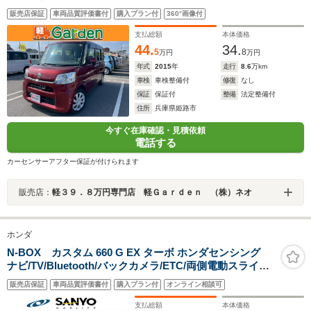
TV・CD/DVD再生・禁煙車・アイドリングストップ・ベ
販売店保証
車両品質評価書付
購入プラン付
360°画像付
ンチシート・ルームクリーニング!
支払総額
本体価格
44.
34.
5
8
万円
万円
年式
2015
年
走行
8.6
万km
車検
車検整備付
修復
なし
保証
保証付
整備
法定整備付
住所
兵庫県姫路市
今すぐ在庫確認・見積依頼
電話する
カーセンサーアフター保証が付けられます
販売店：
軽３９．８万円専門店 軽Ｇａｒｄｅｎ （株）ネオ
ホンダ
N-BOX カスタム 660 G EX ターボ ホンダセンシング
ナビ/TV/Bluetooth/バックカメラ/ETC/両側電動スライド
ドア/ターボ/ホンダセンシング
販売店保証
車両品質評価書付
購入プラン付
オンライン相談可
支払総額
本体価格