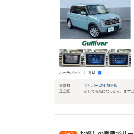
ハッチバック
青Ｍ
東京都
ガリバー 環七加平店
足立区
少しでも気になったら、まず
お探しの車種でリー