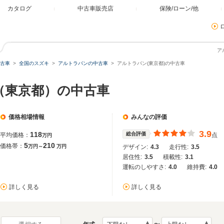
カタログ
中古車販売店
保険/ローン/他
ア
古車
全国のスズキ
アルトラパンの中古車
アルトラパン(東京都)の中古車
（東京都）の中古車
価格相場情報
みんなの評価
3.9
118
総合評価
平均価格：
点
万円
5
210
価格帯：
万円～
万円
デザイン:
4.3
走行性:
3.5
居住性:
3.5
積載性:
3.1
運転のしやすさ:
4.0
維持費:
4.0
詳しく見る
詳しく見る