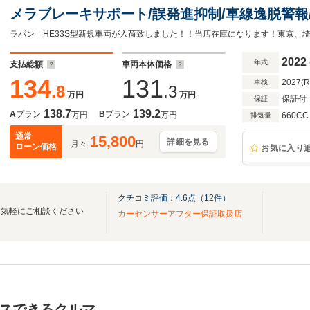
メラブレーキサポート/誤発進抑制/車線逸脱警報
アパーキングセンサー/ハイビームアシスト/LE
ー
2022
年式
支払総額
車両本体価格
134
131
2027(
車検
.8
.3
万円
万円
保証付
保証
138.7
139.2
A
プラン
B
プラン
万円
万円
660CC
排気量
通常
15,800
詳細を見る
月々
円
ローン価格
お気に入り
クチコミ評価：
4.6
点（
12
件）
は気軽にご相談ください
カーセンサーアフター保証取扱店
スできるクルマ