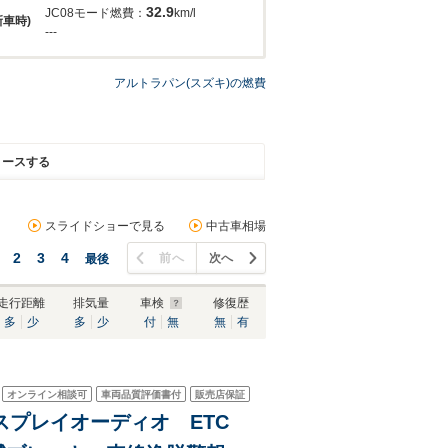
32.9
JC08モード燃費：
km/l
新車時)
---
アルトラパン(スズキ)の燃費
リースする
スライドショーで見る
中古車相場
2
3
4
前へ
次へ
最後
走行距離
排気量
車検
修復歴
多
少
多
少
付
無
無
有
オンライン相談可
車両品質評価書付
販売店保証
ィスプレイオーディオ ETC