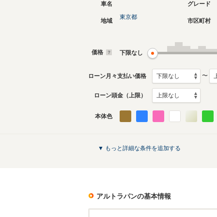
車名
グレード
東京都
地域
市区町村
現行
2代目
2015年6月～生産中
2008年1
生産モデ
価格
下限なし
アルトラパンのカタログを見る
〜
ローン月々支払い価格
ローン頭金（上限）
本体色
▼ もっと詳細な条件を追加する
アルトラパン
の基本情報