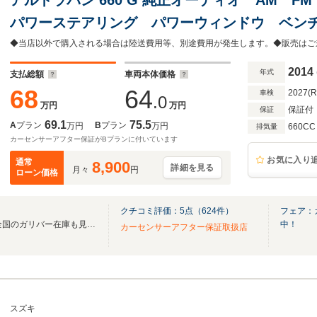
パワーステアリング パワーウィンドウ ベン
ライザー ドアバイザー スマートキー フロ
2014
年式
支払総額
車両本体価格
68
64
2027(
車検
.0
万円
万円
保証付
保証
69.1
75.5
A
プラン
B
プラン
万円
万円
660CC
排気量
カーセンサーアフター保証がBプランに付いています
お気に入り
通常
8,900
詳細を見る
月々
円
ローン価格
クチコミ評価：
5
点（
624
件）
フェア：
無料電話は24時間ご案内！！全国のガリバー在庫も見たい方は一括照会が可能です！
中！
カーセンサーアフター保証取扱店
スズキ