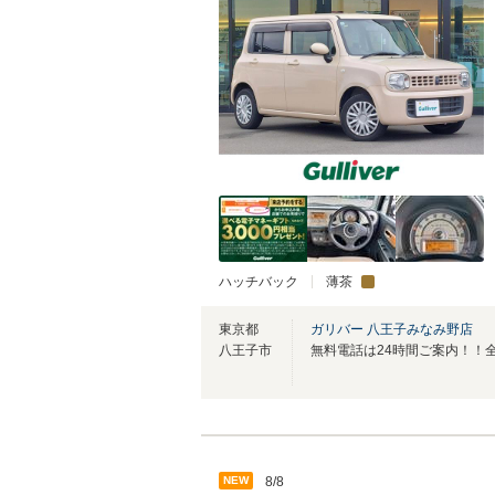
ハッチバック
薄茶
東京都
ガリバー 八王子みなみ野店
八王子市
NEW
8/8