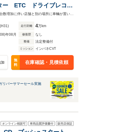
ヒーター ETC ドライブレコー
アルミホイール
展示台数増加中！東京、神奈川、埼玉、千葉で中古車をお探しなら当店へ！展示台数増加に伴い店舗と別の場所に車輛が置いてる場合がございます。ご来店の際はご予約をお願いします。
4
(H31)
万km
走行距離
R08)年08月
なし
修復歴
法定整備付
整備
インパネCVT
ミッション
無
在庫確認・見積依頼
追加
料
ガリバーサマーセール実施
オンライン相談可
車両品質評価書付
販売店保証
FM CD プッシュスタート