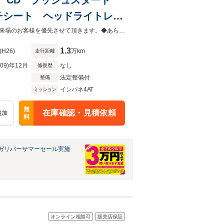
チシート ヘッドライトレベ
アマット
◆当店以外で購入される場合は陸送費用等、別途費用が発生します。◆販売はご来場のお客様を優先させて頂きます。◆あらかじめご確認下さい※販売は一般のお客様に限ります。
1.3
(H26)
万km
走行距離
R09)年12月
なし
修復歴
法定整備付
整備
インパネ4AT
ミッション
無
在庫確認・見積依頼
追加
料
ガリバーサマーセール実施
オンライン相談可
販売店保証