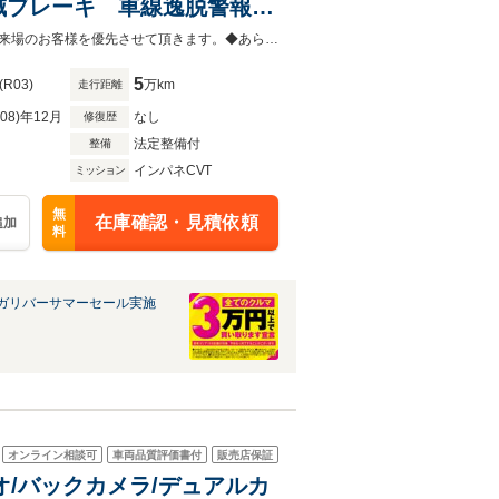
減ブレーキ 車線逸脱警報機
ヘッドライト 純正アルミホ
◆当店以外で購入される場合は陸送費用等、別途費用が発生します。◆販売はご来場のお客様を優先させて頂きます。◆あらかじめご確認下さい※販売は一般のお客様に限ります。
5
(R03)
万km
走行距離
R08)年12月
なし
修復歴
法定整備付
整備
インパネCVT
ミッション
無
在庫確認・見積依頼
追加
料
ガリバーサマーセール実施
オンライン相談可
車両品質評価書付
販売店保証
オ/バックカメラ/デュアルカ