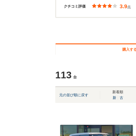
3.9
クチコミ評価
点
購入す
113
台
新着順
元の並び順に戻す
新
古