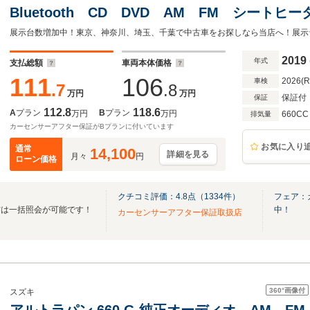
Bluetooth CD DVD AM FM シート
ダー 衝突被害軽減システム 純正LED 純正
2019
年式
支払総額
車両本体価格
111
106
2026(
車検
.7
.8
万円
万円
保証付
保証
112.8
118.6
A
プラン
B
プラン
万円
万円
660CC
排気量
カーセンサーアフター保証がBプランに付いています
お気に入り
通常
14,100
詳細を見る
月々
円
ローン価格
クチコミ評価：
4.8
点（
1334
件）
フェア：
方は一括照会が可能です！
中！
カーセンサーアフター保証取扱店
360°
画像付
スズキ
アルトラパン 660 G 純正オーディオ AM 