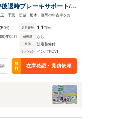
/後退時ブレーキサポート/リ
Dヘッドライト/シートヒータ
ラパン HE33S型新規車両が入荷致しました！！当店在庫になります！東京、埼玉、千葉、茨城、栃木、群馬の中古車をお探しならガリバーへ！
1.1
(R04)
万km
走行距離
R09)年09月
なし
修復歴
法定整備付
整備
インパネCVT
ミッション
無
在庫確認・見積依頼
追加
料