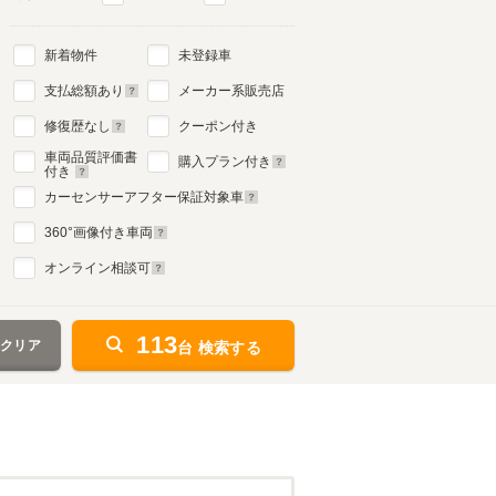
新着物件
未登録車
支払総額あり
メーカー系販売店
修復歴なし
クーポン付き
車両品質評価書
購入プラン付き
付き
カーセンサーアフター保証対象車
360
°画像付き車両
オンライン相談可
113
をクリア
台 検索する