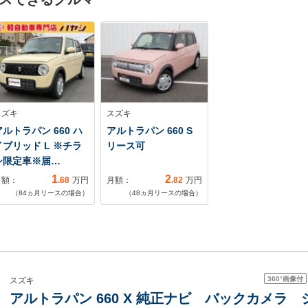
スズキ
スズキ
アルトラパン 660 ハ
アルトラパン 660 S
イブリッド L ※チラ
リース可
シ限定車※届…
1
2
月額：
.68
万円
月額：
.82
万円
（
84
ヵ月リースの場合）
（
48
ヵ月リースの場合）
360°
画像付
スズキ
アルトラパン 660 X 純正ナビ バックカメラ