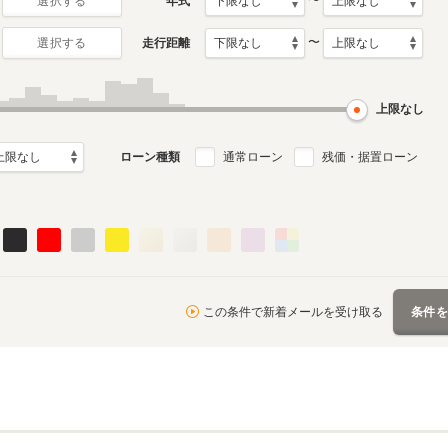
〜
年式
選択する
〜
走行距離
選択する
初代
1月～2015年5月
2002年1月～2008年10月
ル
生産モデル
上限なし
ローン種類
通常ローン
残価・据置ローン
この条件で新着メールを受け取る
条件