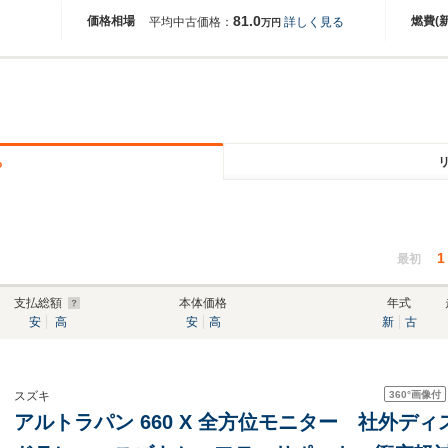
81.0
価格相場
燃費(
平均中古価格：
詳しく見る
万円
る
1
最初
支払総額
本体価格
年式
安
高
安
高
新
古
360°
画像付
スズキ
アルトラパン 660 X 全方位モニター 社外デ