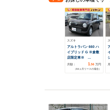
スズキ
アルトラパン 660 ハ
イブリッド G ※倉敷
店限定車※ …
1
月額：
.56
万円
（
84
ヵ月リースの場合）