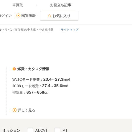
車買取
お役立ち記事
ログイン
閲覧履歴
お気に入り
ルトラパン(東京都)の中古車・中古車情報
サイトマップ
燃費・カタログ情報
23.4
27.3
WLTCモード燃費：
～
km/l
27.4
35.6
JC08モード燃費：
～
km/l
657
658
排気量：
～
cc
詳しく見る
ミッション
AT/CVT
MT