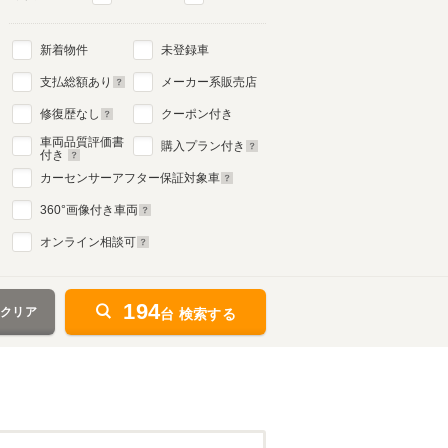
新着物件
未登録車
支払総額あり
メーカー系販売店
修復歴なし
クーポン付き
車両品質評価書
購入プラン付き
付き
カーセンサーアフター保証対象車
360
°画像付き車両
オンライン相談可
194
をクリア
台 検索する