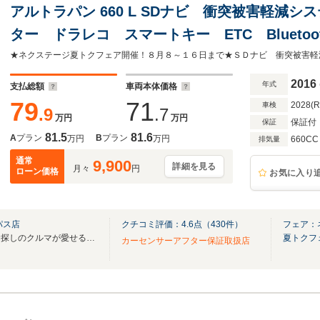
アルトラパン 660 L SDナビ 衝突被害軽減
ター ドラレコ スマートキー ETC Bluetoo
2016
年式
支払総額
車両本体価格
79
71
2028(
車検
.9
.7
万円
万円
保証付
保証
81.5
81.6
A
プラン
B
プラン
万円
万円
660CC
排気量
通常
9,900
詳細を見る
月々
円
ローン価格
お気に入り
パス店
クチコミ評価：
4.6
点（
430
件）
フェア：
県内最大級の展示台数！！！お探しのクルマが愛せる価格できっと見つかる！！！
夏トクフ
カーセンサーアフター保証取扱店