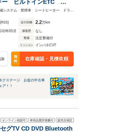
キー ビルトインETC
★ネクステージ夏トクフェア開催！８月８～１６日まで★ＳＤナビ 衝突被害軽減システム 禁煙車 シートヒーター ドラレコ コーナーセンサー スマートキー
2.2
(R03)
万km
走行距離
R10)年05月
なし
修復歴
法定整備付
整備
インパネCVT
ミッション
無
在庫確認・見積依頼
追加
料
ネクステージ お盆の中古車
ェア！！
オンライン相談可
車両品質評価書付
販売店保証
V CD DVD Bluetooth