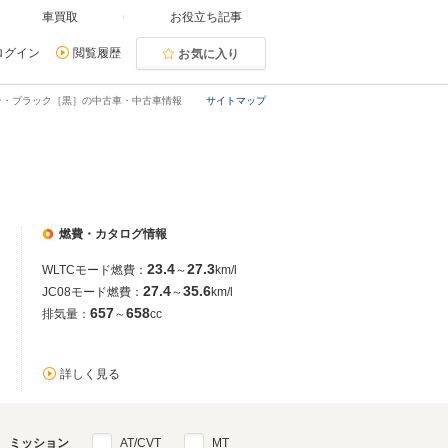
車買取
お役立ち記事
ログイン
閲覧履歴
お気に入り
ン・ブラック［黒］の中古車・中古車情報
サイトマップ
燃費・カタログ情報
23.4
27.3
WLTCモード燃費：
～
km/l
27.4
35.6
JC08モード燃費：
～
km/l
657
658
排気量：
～
cc
詳しく見る
ミッション
AT/CVT
MT