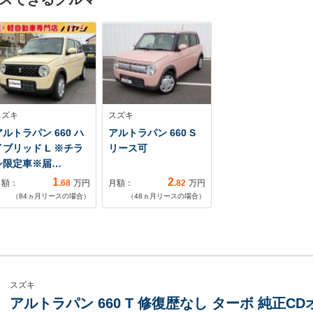
スズキ
スズキ
アルトラパン 660 ハ
アルトラパン 660 S
イブリッド L ※チラ
リース可
シ限定車※届…
1
2
月額：
.68
万円
月額：
.82
万円
（
84
ヵ月リースの場合）
（
48
ヵ月リースの場合）
スズキ
アルトラパン 660 T 修復歴なし ターボ 純正C