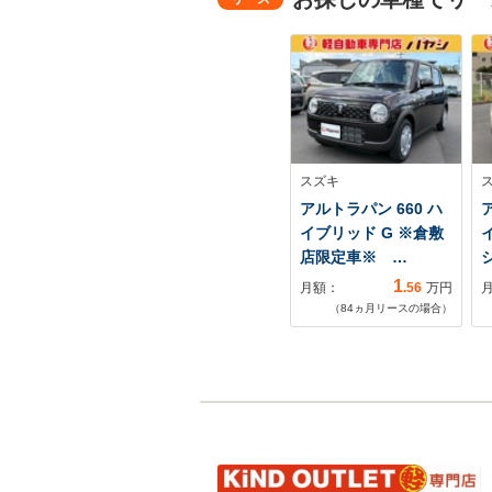
スズキ
アルトラパン 660 ハ
イブリッド G ※倉敷
店限定車※ …
1
月額：
.56
万円
（
84
ヵ月リースの場合）