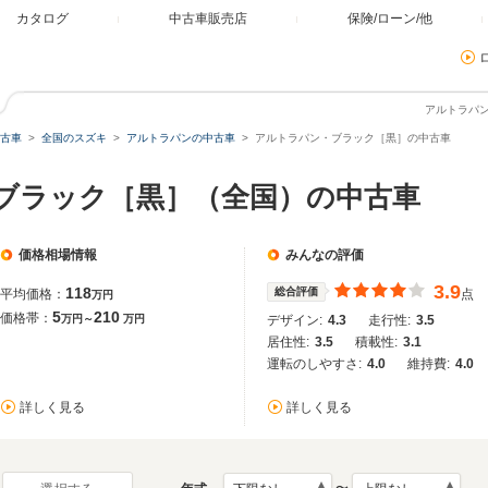
カタログ
中古車販売店
保険/ローン/他
アルトラパ
古車
全国のスズキ
アルトラパンの中古車
アルトラパン・ブラック［黒］の中古車
 ブラック［黒］（全国）の中古車
価格相場情報
みんなの評価
3.9
118
総合評価
平均価格：
点
万円
5
210
価格帯：
万円～
万円
デザイン:
4.3
走行性:
3.5
居住性:
3.5
積載性:
3.1
運転のしやすさ:
4.0
維持費:
4.0
詳しく見る
詳しく見る