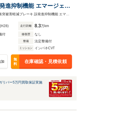
発進抑制機能 エマージェン
ングストップ スマートキー
☆禁煙車 社外メモリナビ フルセグTV CD DVD Bluetooth 純正ホイールキャップ衝突被害軽減ブレーキ 誤発進抑制機能 エマージェンシーストップシグナル ガリバー草津南店
8.3
(H28)
万km
走行距離
備付
なし
修復歴
法定整備付
整備
インパネCVT
ミッション
無
在庫確認・見積依頼
追加
料
ガリバー5万円買取保証実施