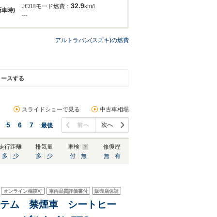
32.9
JC08モード燃費：
km/l
新車時)
---
アルトラパン(スズキ)の燃費
リースする
スライドショーで見る
中古車相場
5
6
7
前へ
次へ
最後
走行距離
排気量
車検
修復歴
多
少
多
少
付
無
無
有
オンライン相談可
車両品質評価書付
販売店保証
システム 禁煙車 シートヒー