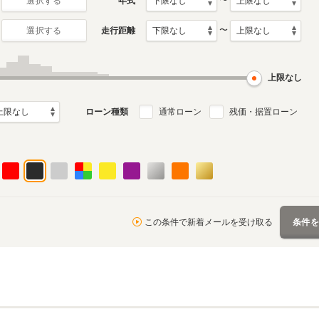
〜
年式
選択する
〜
走行距離
選択する
初代
1月～2015年5月
2002年1月～2008年10月
ル
生産モデル
上限なし
ローン種類
通常ローン
残価・据置ローン
この条件で新着メールを受け取る
条件