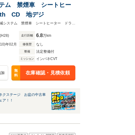
システム 禁煙車 シートヒー
th CD 地デジ
★ネクステージ夏トクフェア開催！８月８～１６日まで★ＳＤナビ 衝突被害軽減システム 禁煙車 シートヒーター ドラレコ スマートキー ＥＴＣ Ｂｌｕｅｔｏ
6.8
(H28)
万km
走行距離
R10)年02月
なし
修復歴
法定整備付
整備
インパネCVT
ミッション
無
在庫確認・見積依頼
追加
料
ネクステージ お盆の中古車
ェア！！