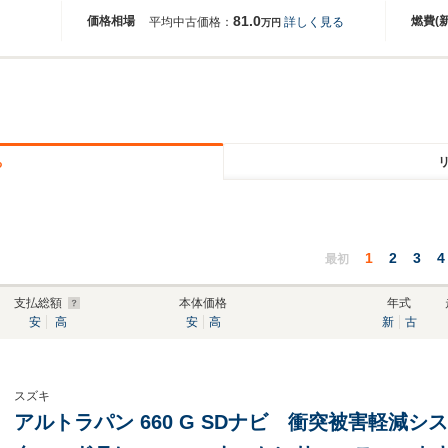
81.0
価格相場
燃費(
平均中古価格：
詳しく見る
万円
る
1
2
3
4
最初
支払総額
本体価格
年式
安
高
安
高
新
古
スズキ
アルトラパン 660 G SDナビ 衝突被害軽減