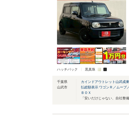
ハッチバック
黒真珠
千葉県
カインドアウトレット山武成
山武市
払総額表示 ワゴンＲ／ムーブ
ＢＯＸ