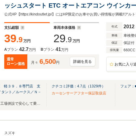
ッシュスタート ETC オートエアコン ウインカ
イバシーガラス ABS イモビライザー 整備保証
2012
年式
支払総額
車両本体価格
39
29
車検整
車検
.9
.9
万円
万円
保証付
保証
42.7
41
A
プラン
B
プラン
万円
万円
660CC
排気量
通常
6,500
詳細を見る
月々
円
ローン価格
お気に入り
東 軽３９．８専門店 支
クチコミ評価：
4.7
点（
1329
件）
フェア：■
／タント／ルークス／Ｎ－
カーセンサーアフター保証取扱店
「安いだけじゃない、自社整備工場併設で安心して乗れる中古車を。」
スズキ