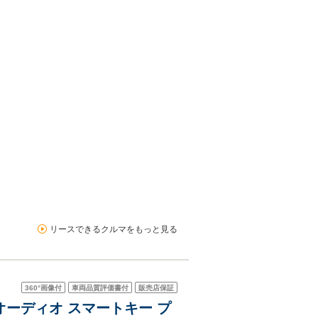
リースできるクルマをもっと見る
360°
画像付
車両品質評価書付
販売店保証
Dオーディオ スマートキー プ