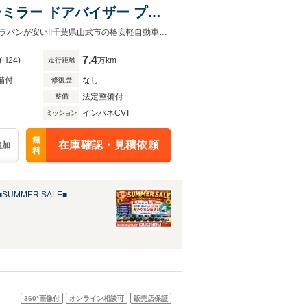
ーミラー ドアバイザー プラ
付
公式HP【https://kindoutlet.jp/】にはHP限定のお車やお買い得情報が満載!!アルトラパンが安い!!千葉県山武市の格安軽自動車39.8専門店!!ワゴンR/タント/ルークス/N-BOX/スライドドア
7.4
(H24)
万km
走行距離
備付
なし
修復歴
法定整備付
整備
インパネCVT
ミッション
無
在庫確認・見積依頼
追加
料
SUMMER SALE■
360°
画像付
オンライン相談可
販売店保証