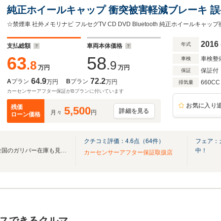
純正ホイールキャップ 衝突被害軽減ブレーキ 誤
シーストップシグナル 横滑り防止装置 アイドリ
2016
年式
支払総額
車両本体価格
63
58
車検整
車検
.8
.9
万円
万円
保証付
保証
64.9
72.2
A
プラン
B
プラン
万円
万円
660CC
排気量
カーセンサーアフター保証がBプランに付いています
お気に入り
残価
5,500
詳細を見る
月々
円
ローン価格
クチコミ評価：
4.6
点（
64
件）
フェア：
無料電話は24時間ご案内！！全国のガリバー在庫も見たい方は一括照会が可能です！
中！
カーセンサーアフター保証取扱店
スできるクルマ