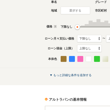
車名
グレード
地域
市区町村
選択する
現行
2代目
2015年6月～生産中
2008年1
生産モデ
価格
下限なし
アルトラパンのカタログを見る
〜
ローン月々支払い価格
ローン頭金（上限）
本体色
▼ もっと詳細な条件を追加する
アルトラパン
の基本情報