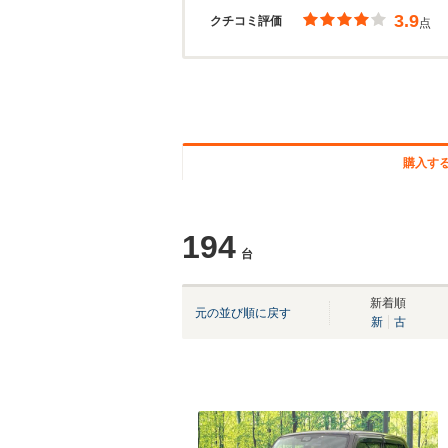
3.9
クチコミ評価
点
購入す
194
台
新着順
元の並び順に戻す
新
古