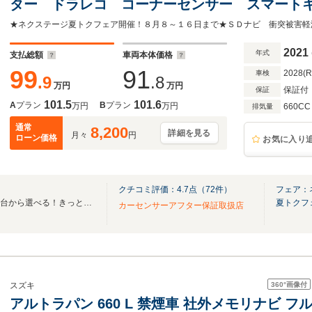
ター ドラレコ コーナーセンサー スマート
Bluetooth CD DVD再生
2021
年式
支払総額
車両本体価格
99
91
2028(
車検
.9
.8
万円
万円
保証付
保証
101.5
101.6
A
プラン
B
プラン
万円
万円
660CC
排気量
通常
8,200
詳細を見る
月々
円
ローン価格
お気に入り
クチコミ評価：
4.7
点（
72
件）
フェア：
★全国ネクステージ在庫30000台から選べる！きっとお気に入りの愛車が見つかります★
夏トクフ
カーセンサーアフター保証取扱店
360°
画像付
スズキ
アルトラパン 660 L 禁煙車 社外メモリナビ フルセグT