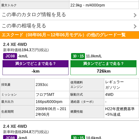
22.9kg・m/4000rpm
最大トルク
この車のカタログ情報を見る
この車の相場を見る
エスクード（08年06月～12年06月モデル）の他のグレード一覧
2.4 XE 4WD
新車時価格
194.3
万円(税込)
JC08
-km/L
10・15
11.0km/L
満タンでどこまで走る？
満タンでどこまで走る？
-km
726km
レギュラー
使用燃料
2393cc
排気量
エンジン
ガソリン
フロア5MT
4WD
ミッション
駆動方式
166ps/6000rpm
-
最大出力
過給器（ターボ）
2008年06月～201
H22年度燃費基準
生産期間
燃費性能
2年06月
+5%達成
2.4 XE 4WD
新車時価格
204.8
万円(税込)
JC08
-km/L
10・15
10.6km/L