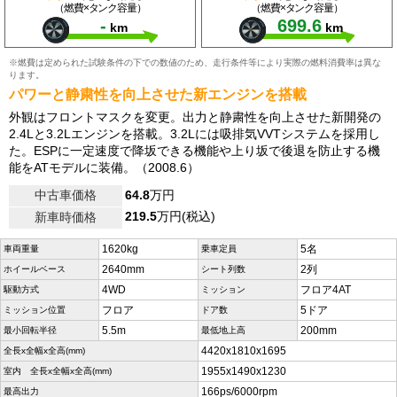
（燃費×タンク容量）
（燃費×タンク容量）
-
699.6
km
km
※燃費は定められた試験条件の下での数値のため、走行条件等により実際の燃料消費率は異な
ります。
パワーと静粛性を向上させた新エンジンを搭載
外観はフロントマスクを変更。出力と静粛性を向上させた新開発の
2.4Lと3.2Lエンジンを搭載。3.2Lには吸排気VVTシステムを採用し
た。ESPに一定速度で降坂できる機能や上り坂で後退を防止する機
能をATモデルに装備。（2008.6）
中古車価格
64.8
万円
219.5
万円(税込)
新車時価格
1620kg
5名
車両重量
乗車定員
2640mm
2列
ホイールベース
シート列数
4WD
フロア4AT
駆動方式
ミッション
フロア
5ドア
ミッション位置
ドア数
5.5m
200mm
最小回転半径
最低地上高
4420x1810x1695
全長x全幅x全高(mm)
1955x1490x1230
室内 全長x全幅x全高(mm)
166ps/6000rpm
最高出力