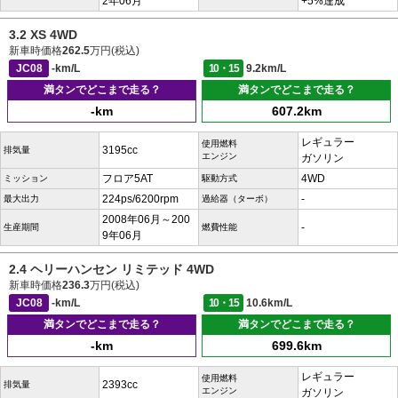
2年06月
+5%達成
3.2 XS 4WD
新車時価格
262.5
万円(税込)
JC08
-km/L
10・15
9.2km/L
満タンでどこまで走る？
満タンでどこまで走る？
-km
607.2km
レギュラー
使用燃料
3195cc
排気量
エンジン
ガソリン
フロア5AT
4WD
ミッション
駆動方式
224ps/6200rpm
-
最大出力
過給器（ターボ）
2008年06月～200
-
生産期間
燃費性能
9年06月
2.4 ヘリーハンセン リミテッド 4WD
新車時価格
236.3
万円(税込)
JC08
-km/L
10・15
10.6km/L
満タンでどこまで走る？
満タンでどこまで走る？
-km
699.6km
レギュラー
使用燃料
2393cc
排気量
エンジン
ガソリン