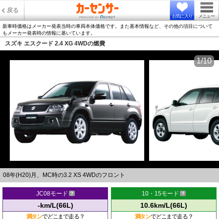
戻る
お気に入り
メニュー
新車時価格はメーカー発表当時の車両本体価格です。また基本情報など、その他の項目について
もメーカー発表時の情報に基いています。
スズキ エスクード 2.4 XG 4WDの燃費
1/10
08年(H20)月、MC時の3.2 XS 4WDのフロント
JC08モード
10・15モード
-km/L(66L)
10.6km/L(66L)
満タン
でどこまで走る？
満タン
でどこまで走る？