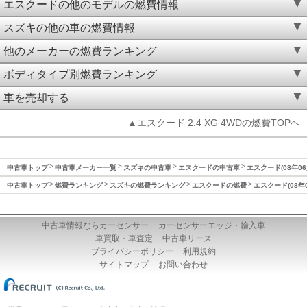
エスクードの他のモデルの燃費情報
スズキの他の車の燃費情報
他のメーカーの燃費ランキング
ボディタイプ別燃費ランキング
車を売却する
▲エスクード 2.4 XG 4WDの燃費TOPへ
中古車トップ
中古車メーカー一覧
スズキの中古車
エスクードの中古車
エスクード(08年06
中古車トップ
燃費ランキング
スズキの燃費ランキング
エスクードの燃費
エスクード(08年
中古車情報ならカーセンサー
カーセンサーエッジ・輸入車
車買取・車査定
中古車リース
プライバシーポリシー
利用規約
サイトマップ
お問い合わせ