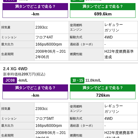
満タンでどこまで走る？
満タンでどこまで走る？
-km
699.6km
レギュラー
使用燃料
2393cc
排気量
エンジン
ガソリン
フロア4AT
4WD
ミッション
駆動方式
166ps/6000rpm
-
最大出力
過給器（ターボ）
2008年06月～201
H22年度燃費基準
生産期間
燃費性能
2年06月
達成
2.4 XG 4WD
新車時価格
209
万円(税込)
JC08
-km/L
10・15
11.0km/L
満タンでどこまで走る？
満タンでどこまで走る？
-km
726km
レギュラー
使用燃料
2393cc
排気量
エンジン
ガソリン
フロア5MT
4WD
ミッション
駆動方式
166ps/6000rpm
-
最大出力
過給器（ターボ）
2008年06月～201
H22年度燃費基準
生産期間
燃費性能