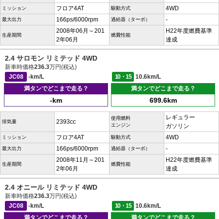
フロア4AT
4WD
ミッション
駆動方式
166ps/6000rpm
-
最大出力
過給器（ターボ）
2008年06月～201
H22年度燃費基準
生産期間
燃費性能
2年06月
達成
2.4 サロモン リミテッド 4WD
新車時価格
236.3
万円(税込)
JC08
-km/L
10・15
10.6km/L
満タンでどこまで走る？
満タンでどこまで走る？
-km
699.6km
レギュラー
使用燃料
2393cc
排気量
エンジン
ガソリン
フロア4AT
4WD
ミッション
駆動方式
166ps/6000rpm
-
最大出力
過給器（ターボ）
2008年11月～201
H22年度燃費基準
生産期間
燃費性能
2年06月
達成
2.4 オニール リミテッド 4WD
新車時価格
236.3
万円(税込)
JC08
-km/L
10・15
10.6km/L
満タンでどこまで走る？
満タンでどこまで走る？