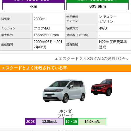
-km
699.6km
レギュラー
使用燃料
2393cc
排気量
エンジン
ガソリン
フロア4AT
4WD
ミッション
駆動方式
166ps/6000rpm
-
最大出力
過給器（ターボ）
2009年06月～201
H22年度燃費基準
生産期間
燃費性能
2年06月
達成
▲エスクード 2.4 XG 4WDの燃費TOPへ
エスクードとよく比較されている車
ホンダ
フリード
JC08
12.8km/L
10・15
14.0km/L