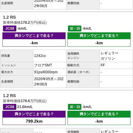
2020年05月～202
-
生産期間
燃費性能
2年08月
1.2 RS
新車時価格
178.2
万円(税込)
JC08
-km/L
10・15
-km/L
満タンでどこまで走る？
満タンでどこまで走る？
-km
-km
レギュラー
使用燃料
1242cc
排気量
エンジン
ガソリン
フロア5MT
FF
ミッション
駆動方式
91ps/6000rpm
-
最大出力
過給器（ターボ）
2020年05月～202
-
生産期間
燃費性能
2年08月
1.2 RS
新車時価格
178.6
万円(税込)
JC08
21.6km/L
10・15
-km/L
満タンでどこまで走る？
満タンでどこまで走る？
799.2km
-km
レギュラー
使用燃料