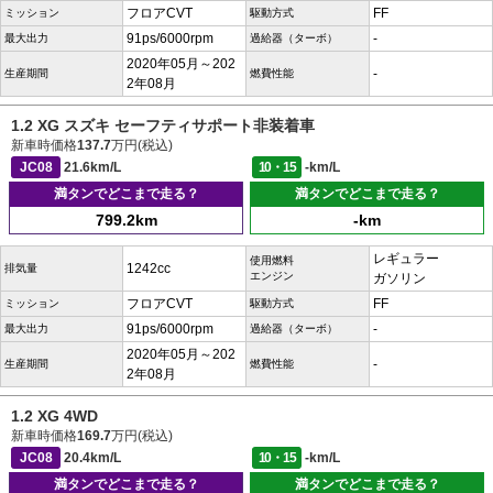
フロアCVT
FF
ミッション
駆動方式
91ps/6000rpm
-
最大出力
過給器（ターボ）
2020年05月～202
-
生産期間
燃費性能
2年08月
1.2 XG スズキ セーフティサポート非装着車
新車時価格
137.7
万円(税込)
JC08
21.6km/L
10・15
-km/L
満タンでどこまで走る？
満タンでどこまで走る？
799.2km
-km
レギュラー
使用燃料
1242cc
排気量
エンジン
ガソリン
フロアCVT
FF
ミッション
駆動方式
91ps/6000rpm
-
最大出力
過給器（ターボ）
2020年05月～202
-
生産期間
燃費性能
2年08月
1.2 XG 4WD
新車時価格
169.7
万円(税込)
JC08
20.4km/L
10・15
-km/L
満タンでどこまで走る？
満タンでどこまで走る？