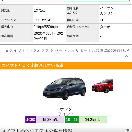
ハイオク
使用燃料
1371cc
排気量
エンジン
ガソリン
フロア6AT
FF
ミッション
駆動方式
140ps/5500rpm
ターボ
最大出力
過給器（ターボ）
2020年05月～202
-
生産期間
燃費性能
2年08月
▲スイフト 1.2 XG スズキ セーフティサポート非装着車の燃費TOP
へ
スイフトとよく比較されている車
ホンダ
フィット
JC08
15.2km/L
10・15
16.2km/L
スイフトの他のモデルの燃費情報