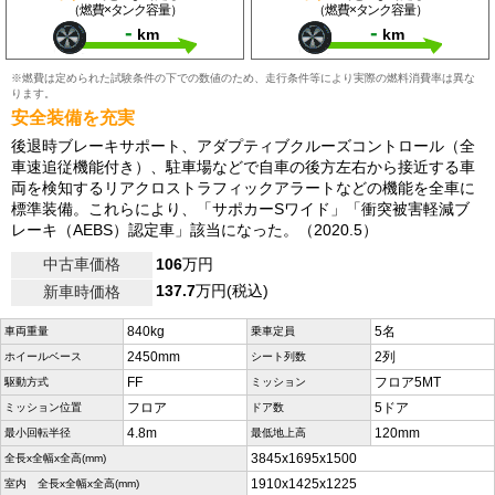
（燃費×タンク容量）
（燃費×タンク容量）
-
-
km
km
※燃費は定められた試験条件の下での数値のため、走行条件等により実際の燃料消費率は異な
ります。
安全装備を充実
後退時ブレーキサポート、アダプティブクルーズコントロール（全
車速追従機能付き）、駐車場などで自車の後方左右から接近する車
両を検知するリアクロストラフィックアラートなどの機能を全車に
標準装備。これらにより、「サポカーSワイド」「衝突被害軽減ブ
レーキ（AEBS）認定車」該当になった。（2020.5）
中古車価格
106
万円
137.7
万円(税込)
新車時価格
840kg
5名
車両重量
乗車定員
2450mm
2列
ホイールベース
シート列数
FF
フロア5MT
駆動方式
ミッション
フロア
5ドア
ミッション位置
ドア数
4.8m
120mm
最小回転半径
最低地上高
3845x1695x1500
全長x全幅x全高(mm)
1910x1425x1225
室内 全長x全幅x全高(mm)