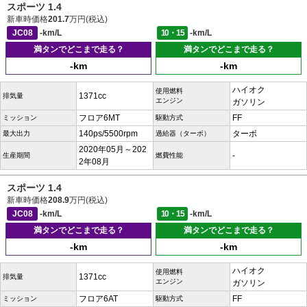
スポーツ 1.4
新車時価格
201.7
万円(税込)
JC08
-km/L
10・15
-km/L
満タンでどこまで走る？
満タンでどこまで走る？
-km
-km
ハイオク
使用燃料
1371cc
排気量
エンジン
ガソリン
フロア6MT
FF
ミッション
駆動方式
140ps/5500rpm
ターボ
最大出力
過給器（ターボ）
2020年05月～202
-
生産期間
燃費性能
2年08月
スポーツ 1.4
新車時価格
208.9
万円(税込)
JC08
-km/L
10・15
-km/L
満タンでどこまで走る？
満タンでどこまで走る？
-km
-km
ハイオク
使用燃料
1371cc
排気量
エンジン
ガソリン
フロア6AT
FF
ミッション
駆動方式