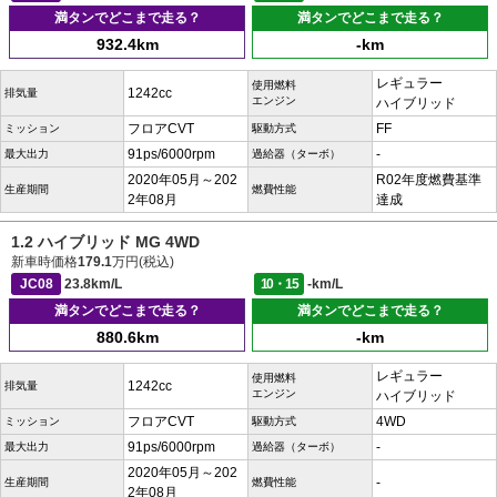
満タンでどこまで走る？
満タンでどこまで走る？
932.4km
-km
レギュラー
使用燃料
1242cc
排気量
エンジン
ハイブリッド
フロアCVT
FF
ミッション
駆動方式
91ps/6000rpm
-
最大出力
過給器（ターボ）
2020年05月～202
R02年度燃費基準
生産期間
燃費性能
2年08月
達成
1.2 ハイブリッド MG 4WD
新車時価格
179.1
万円(税込)
JC08
23.8km/L
10・15
-km/L
満タンでどこまで走る？
満タンでどこまで走る？
880.6km
-km
レギュラー
使用燃料
1242cc
排気量
エンジン
ハイブリッド
フロアCVT
4WD
ミッション
駆動方式
91ps/6000rpm
-
最大出力
過給器（ターボ）
2020年05月～202
-
生産期間
燃費性能
2年08月