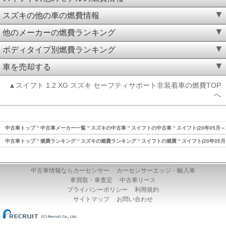
スズキの他の車の燃費情報
他のメーカーの燃費ランキング
ボディタイプ別燃費ランキング
車を売却する
▲スイフト 1.2 XG スズキ セーフティサポート非装着車の燃費TOP
へ
中古車トップ
中古車メーカー一覧
スズキの中古車
スイフトの中古車
スイフト(20年05月～
中古車トップ
燃費ランキング
スズキの燃費ランキング
スイフトの燃費
スイフト(20年05月
中古車情報ならカーセンサー
カーセンサーエッジ・輸入車
車買取・車査定
中古車リース
プライバシーポリシー
利用規約
サイトマップ
お問い合わせ