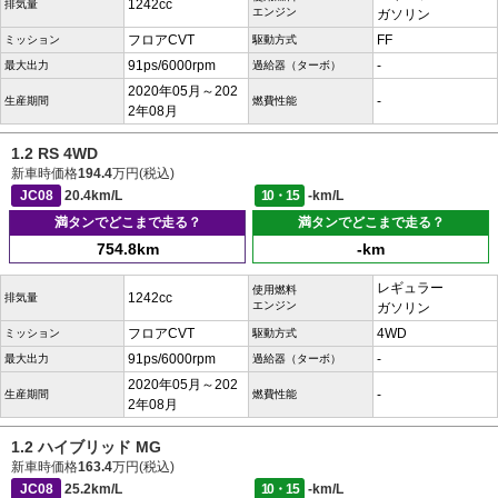
1242cc
排気量
エンジン
ガソリン
フロアCVT
FF
ミッション
駆動方式
91ps/6000rpm
-
最大出力
過給器（ターボ）
2020年05月～202
-
生産期間
燃費性能
2年08月
1.2 RS 4WD
新車時価格
194.4
万円(税込)
JC08
20.4km/L
10・15
-km/L
満タンでどこまで走る？
満タンでどこまで走る？
754.8km
-km
レギュラー
使用燃料
1242cc
排気量
エンジン
ガソリン
フロアCVT
4WD
ミッション
駆動方式
91ps/6000rpm
-
最大出力
過給器（ターボ）
2020年05月～202
-
生産期間
燃費性能
2年08月
1.2 ハイブリッド MG
新車時価格
163.4
万円(税込)
JC08
25.2km/L
10・15
-km/L