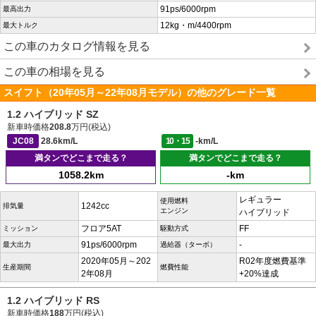
91ps/6000rpm
最高出力
12kg・m/4400rpm
最大トルク
この車のカタログ情報を見る
この車の相場を見る
スイフト（20年05月～22年08月モデル）の他のグレード一覧
1.2 ハイブリッド SZ
新車時価格
208.8
万円(税込)
JC08
28.6km/L
10・15
-km/L
満タンでどこまで走る？
満タンでどこまで走る？
1058.2km
-km
レギュラー
使用燃料
1242cc
排気量
エンジン
ハイブリッド
フロア5AT
FF
ミッション
駆動方式
91ps/6000rpm
-
最大出力
過給器（ターボ）
2020年05月～202
R02年度燃費基準
生産期間
燃費性能
2年08月
+20%達成
1.2 ハイブリッド RS
新車時価格
188
万円(税込)