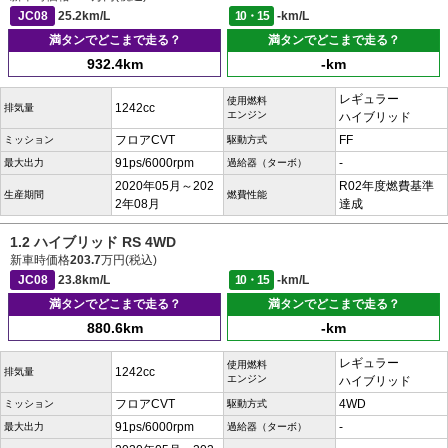
JC08
25.2km/L
10・15
-km/L
満タンでどこまで走る？
満タンでどこまで走る？
932.4km
-km
レギュラー
使用燃料
1242cc
排気量
エンジン
ハイブリッド
フロアCVT
FF
ミッション
駆動方式
91ps/6000rpm
-
最大出力
過給器（ターボ）
2020年05月～202
R02年度燃費基準
生産期間
燃費性能
2年08月
達成
1.2 ハイブリッド RS 4WD
新車時価格
203.7
万円(税込)
JC08
23.8km/L
10・15
-km/L
満タンでどこまで走る？
満タンでどこまで走る？
880.6km
-km
レギュラー
使用燃料
1242cc
排気量
エンジン
ハイブリッド
フロアCVT
4WD
ミッション
駆動方式
91ps/6000rpm
-
最大出力
過給器（ターボ）