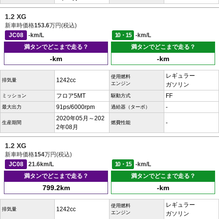
1.2 XG
新車時価格
153.6
万円(税込)
JC08
-km/L
10・15
-km/L
満タンでどこまで走る？
満タンでどこまで走る？
-km
-km
レギュラー
使用燃料
1242cc
排気量
エンジン
ガソリン
フロア5MT
FF
ミッション
駆動方式
91ps/6000rpm
-
最大出力
過給器（ターボ）
2020年05月～202
-
生産期間
燃費性能
2年08月
1.2 XG
新車時価格
154
万円(税込)
JC08
21.6km/L
10・15
-km/L
満タンでどこまで走る？
満タンでどこまで走る？
799.2km
-km
レギュラー
使用燃料
1242cc
排気量
エンジン
ガソリン