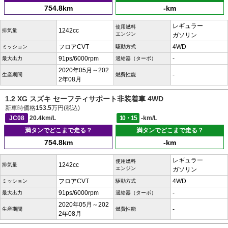
754.8km
-km
レギュラー
使用燃料
1242cc
排気量
エンジン
ガソリン
フロアCVT
4WD
ミッション
駆動方式
91ps/6000rpm
-
最大出力
過給器（ターボ）
2020年05月～202
-
生産期間
燃費性能
2年08月
1.2 XG スズキ セーフティサポート非装着車 4WD
新車時価格
153.5
万円(税込)
JC08
20.4km/L
10・15
-km/L
満タンでどこまで走る？
満タンでどこまで走る？
754.8km
-km
レギュラー
使用燃料
1242cc
排気量
エンジン
ガソリン
フロアCVT
4WD
ミッション
駆動方式
91ps/6000rpm
-
最大出力
過給器（ターボ）
2020年05月～202
-
生産期間
燃費性能
2年08月