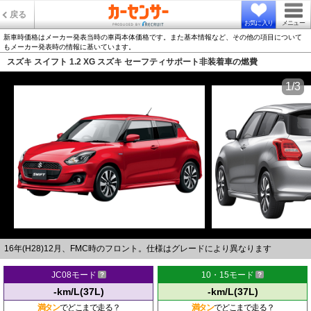
戻る
お気に入り
メニュー
新車時価格はメーカー発表当時の車両本体価格です。また基本情報など、その他の項目について
もメーカー発表時の情報に基いています。
スズキ スイフト 1.2 XG スズキ セーフティサポート非装着車の燃費
1/3
16年(H28)12月、FMC時のフロント。仕様はグレードにより異なります
JC08モード
10・15モード
-km/L(37L)
-km/L(37L)
満タン
でどこまで走る？
満タン
でどこまで走る？