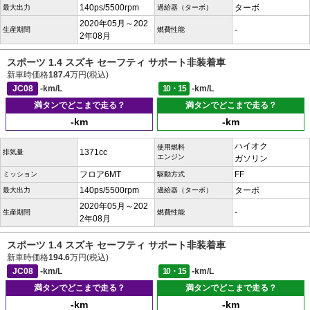
140ps/5500rpm
ターボ
最大出力
過給器（ターボ）
2020年05月～202
-
生産期間
燃費性能
2年08月
スポーツ 1.4 スズキ セーフティ サポート非装着車
新車時価格
187.4
万円(税込)
JC08
-km/L
10・15
-km/L
満タンでどこまで走る？
満タンでどこまで走る？
-km
-km
ハイオク
使用燃料
1371cc
排気量
エンジン
ガソリン
フロア6MT
FF
ミッション
駆動方式
140ps/5500rpm
ターボ
最大出力
過給器（ターボ）
2020年05月～202
-
生産期間
燃費性能
2年08月
スポーツ 1.4 スズキ セーフティ サポート非装着車
新車時価格
194.6
万円(税込)
JC08
-km/L
10・15
-km/L
満タンでどこまで走る？
満タンでどこまで走る？
-km
-km