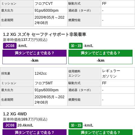
フロアCVT
FF
ミッション
駆動方式
91ps/6000rpm
-
最大出力
過給器（ターボ）
2020年05月～202
-
生産期間
燃費性能
2年08月
1.2 XG スズキ セーフティサポート非装着車
新車時価格
137.7
万円(税込)
JC08
-km/L
10・15
-km/L
満タンでどこまで走る？
満タンでどこまで走る？
-km
-km
レギュラー
使用燃料
1242cc
排気量
エンジン
ガソリン
フロア5MT
FF
ミッション
駆動方式
91ps/6000rpm
-
最大出力
過給器（ターボ）
2020年05月～202
-
生産期間
燃費性能
2年08月
1.2 XG 4WD
新車時価格
169.7
万円(税込)
JC08
20.4km/L
10・15
-km/L
満タンでどこまで走る？
満タンでどこまで走る？