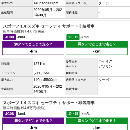
140ps/5500rpm
ターボ
最大出力
過給器（ターボ）
2020年05月～202
-
生産期間
燃費性能
2年08月
スポーツ 1.4 スズキ セーフティ サポート非装着車
新車時価格
187.4
万円(税込)
JC08
-km/L
10・15
-km/L
満タンでどこまで走る？
満タンでどこまで走る？
-km
-km
ハイオク
使用燃料
1371cc
排気量
エンジン
ガソリン
フロア6MT
FF
ミッション
駆動方式
140ps/5500rpm
ターボ
最大出力
過給器（ターボ）
2020年05月～202
-
生産期間
燃費性能
2年08月
スポーツ 1.4 スズキ セーフティ サポート非装着車
新車時価格
194.6
万円(税込)
JC08
-km/L
10・15
-km/L
満タンでどこまで走る？
満タンでどこまで走る？
-km
-km