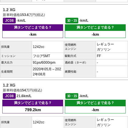
1.2 XG
新車時価格
153.6
万円(税込)
JC08
-km/L
10・15
-km/L
満タンでどこまで走る？
満タンでどこまで走る？
-km
-km
レギュラー
使用燃料
1242cc
排気量
エンジン
ガソリン
フロア5MT
FF
ミッション
駆動方式
91ps/6000rpm
-
最大出力
過給器（ターボ）
2020年05月～202
-
生産期間
燃費性能
2年08月
1.2 XG
新車時価格
154
万円(税込)
JC08
21.6km/L
10・15
-km/L
満タンでどこまで走る？
満タンでどこまで走る？
799.2km
-km
レギュラー
使用燃料
1242cc
排気量
エンジン
ガソリン