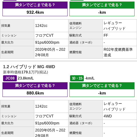
満タンでどこまで走る？
満タンでどこまで走る？
932.4km
-km
レギュラー
使用燃料
1242cc
排気量
エンジン
ハイブリッド
フロアCVT
FF
ミッション
駆動方式
91ps/6000rpm
-
最大出力
過給器（ターボ）
2020年05月～202
R02年度燃費基準
生産期間
燃費性能
2年08月
達成
1.2 ハイブリッド MG 4WD
新車時価格
179.1
万円(税込)
JC08
23.8km/L
10・15
-km/L
満タンでどこまで走る？
満タンでどこまで走る？
880.6km
-km
レギュラー
使用燃料
1242cc
排気量
エンジン
ハイブリッド
フロアCVT
4WD
ミッション
駆動方式
91ps/6000rpm
-
最大出力
過給器（ターボ）
2020年05月～202
-
生産期間
燃費性能
2年08月