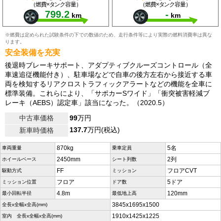
（燃費×タンク容量）
（燃費×タンク容量）
799.2
-
km
km
※燃費は定められた試験条件の下での数値のため、走行条件等により実際の燃料消費率は異な
ります。
安全装備を充実
後退時ブレーキサポート、アダプティブクルーズコントロール（全
車速追従機能付き）、駐車場などで自車の後方左右から接近する車
両を検知するリアクロストラフィックアラートなどの機能を全車に
標準装備。これらにより、「サポカーSワイド」「衝突被害軽減ブ
レーキ（AEBS）認定車」該当になった。（2020.5）
中古車価格
99
万円
137.7
万円(税込)
新車時価格
870kg
5名
車両重量
乗車定員
2450mm
2列
ホイールベース
シート列数
FF
フロアCVT
駆動方式
ミッション
フロア
5ドア
ミッション位置
ドア数
4.8m
120mm
最小回転半径
最低地上高
3845x1695x1500
全長x全幅x全高(mm)
1910x1425x1225
室内 全長x全幅x全高(mm)