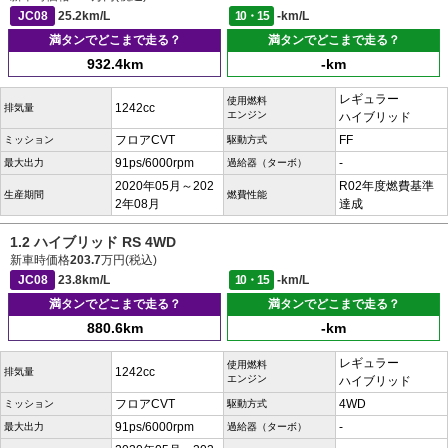
JC08
25.2km/L
10・15
-km/L
満タンでどこまで走る？
満タンでどこまで走る？
932.4km
-km
レギュラー
使用燃料
1242cc
排気量
エンジン
ハイブリッド
フロアCVT
FF
ミッション
駆動方式
91ps/6000rpm
-
最大出力
過給器（ターボ）
2020年05月～202
R02年度燃費基準
生産期間
燃費性能
2年08月
達成
1.2 ハイブリッド RS 4WD
新車時価格
203.7
万円(税込)
JC08
23.8km/L
10・15
-km/L
満タンでどこまで走る？
満タンでどこまで走る？
880.6km
-km
レギュラー
使用燃料
1242cc
排気量
エンジン
ハイブリッド
フロアCVT
4WD
ミッション
駆動方式
91ps/6000rpm
-
最大出力
過給器（ターボ）