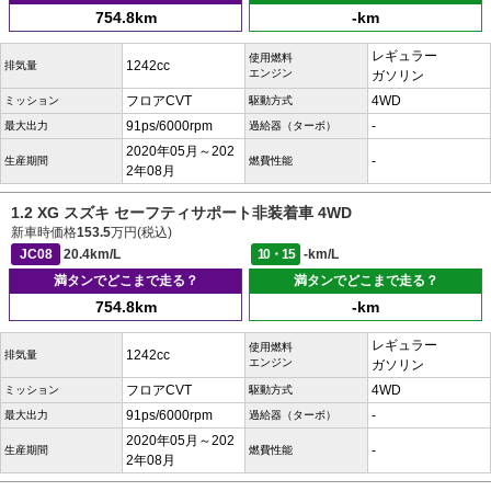
754.8km
-km
レギュラー
使用燃料
1242cc
排気量
エンジン
ガソリン
フロアCVT
4WD
ミッション
駆動方式
91ps/6000rpm
-
最大出力
過給器（ターボ）
2020年05月～202
-
生産期間
燃費性能
2年08月
1.2 XG スズキ セーフティサポート非装着車 4WD
新車時価格
153.5
万円(税込)
JC08
20.4km/L
10・15
-km/L
満タンでどこまで走る？
満タンでどこまで走る？
754.8km
-km
レギュラー
使用燃料
1242cc
排気量
エンジン
ガソリン
フロアCVT
4WD
ミッション
駆動方式
91ps/6000rpm
-
最大出力
過給器（ターボ）
2020年05月～202
-
生産期間
燃費性能
2年08月