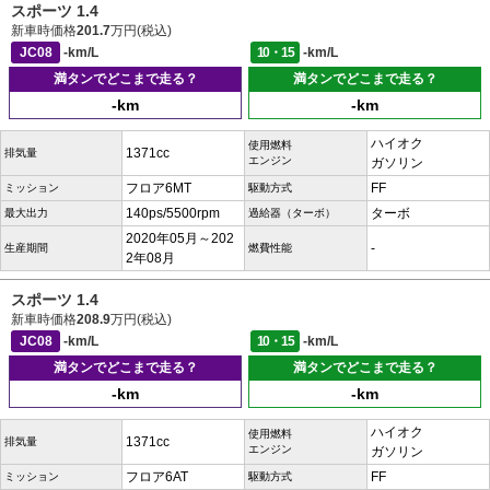
スポーツ 1.4
新車時価格
201.7
万円(税込)
JC08
-km/L
10・15
-km/L
満タンでどこまで走る？
満タンでどこまで走る？
-km
-km
ハイオク
使用燃料
1371cc
排気量
エンジン
ガソリン
フロア6MT
FF
ミッション
駆動方式
140ps/5500rpm
ターボ
最大出力
過給器（ターボ）
2020年05月～202
-
生産期間
燃費性能
2年08月
スポーツ 1.4
新車時価格
208.9
万円(税込)
JC08
-km/L
10・15
-km/L
満タンでどこまで走る？
満タンでどこまで走る？
-km
-km
ハイオク
使用燃料
1371cc
排気量
エンジン
ガソリン
フロア6AT
FF
ミッション
駆動方式