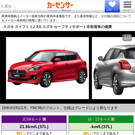
戻る
お気に入り
メニュー
新車時価格はメーカー発表当時の車両本体価格です。また基本情報など、その他の項目について
もメーカー発表時の情報に基いています。
スズキ スイフト 1.2 XG スズキ セーフティサポート非装着車の燃費
1/3
16年(H28)12月、FMC時のフロント。仕様はグレードにより異なります
JC08モード
10・15モード
21.6km/L(37L)
-km/L(37L)
満タン
でどこまで走る？
満タン
でどこまで走る？