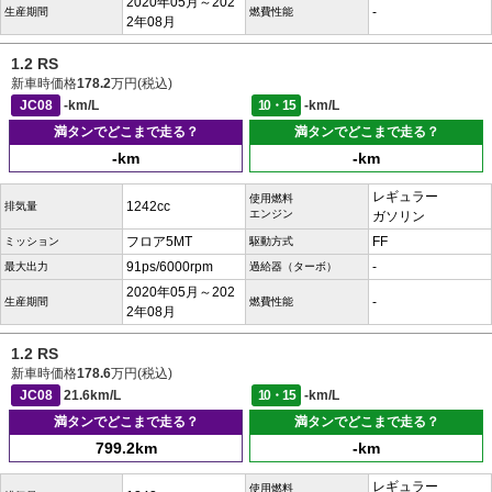
2020年05月～202
-
生産期間
燃費性能
2年08月
1.2 RS
新車時価格
178.2
万円(税込)
JC08
-km/L
10・15
-km/L
満タンでどこまで走る？
満タンでどこまで走る？
-km
-km
レギュラー
使用燃料
1242cc
排気量
エンジン
ガソリン
フロア5MT
FF
ミッション
駆動方式
91ps/6000rpm
-
最大出力
過給器（ターボ）
2020年05月～202
-
生産期間
燃費性能
2年08月
1.2 RS
新車時価格
178.6
万円(税込)
JC08
21.6km/L
10・15
-km/L
満タンでどこまで走る？
満タンでどこまで走る？
799.2km
-km
レギュラー
使用燃料