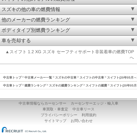
スズキの他の車の燃費情報
他のメーカーの燃費ランキング
ボディタイプ別燃費ランキング
車を売却する
▲スイフト 1.2 XG スズキ セーフティサポート非装着車の燃費TOP
へ
中古車トップ
中古車メーカー一覧
スズキの中古車
スイフトの中古車
スイフト(20年05月～
中古車トップ
燃費ランキング
スズキの燃費ランキング
スイフトの燃費
スイフト(20年05月
中古車情報ならカーセンサー
カーセンサーエッジ・輸入車
車買取・車査定
中古車リース
プライバシーポリシー
利用規約
サイトマップ
お問い合わせ