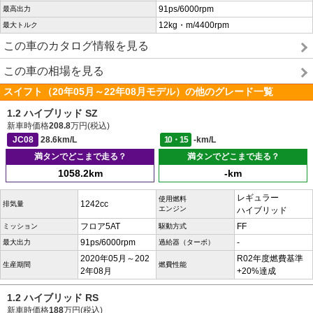
91ps/6000rpm
最高出力
12kg・m/4400rpm
最大トルク
この車のカタログ情報を見る
この車の相場を見る
スイフト（20年05月～22年08月モデル）の他のグレード一覧
1.2 ハイブリッド SZ
新車時価格
208.8
万円(税込)
JC08
28.6km/L
10・15
-km/L
満タンでどこまで走る？
満タンでどこまで走る？
1058.2km
-km
レギュラー
使用燃料
1242cc
排気量
エンジン
ハイブリッド
フロア5AT
FF
ミッション
駆動方式
91ps/6000rpm
-
最大出力
過給器（ターボ）
2020年05月～202
R02年度燃費基準
生産期間
燃費性能
2年08月
+20%達成
1.2 ハイブリッド RS
新車時価格
188
万円(税込)