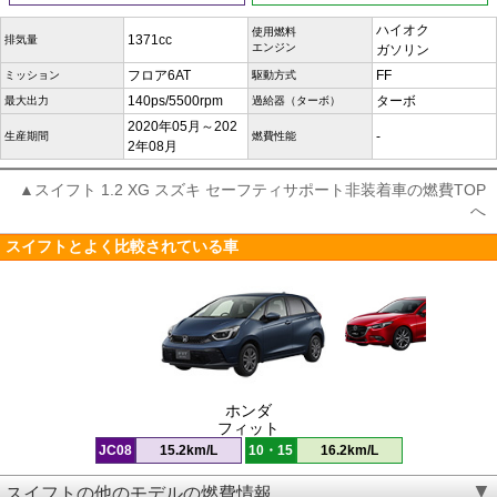
ハイオク
使用燃料
1371cc
排気量
エンジン
ガソリン
フロア6AT
FF
ミッション
駆動方式
140ps/5500rpm
ターボ
最大出力
過給器（ターボ）
2020年05月～202
-
生産期間
燃費性能
2年08月
▲スイフト 1.2 XG スズキ セーフティサポート非装着車の燃費TOP
へ
スイフトとよく比較されている車
ホンダ
フィット
JC08
15.2km/L
10・15
16.2km/L
スイフトの他のモデルの燃費情報