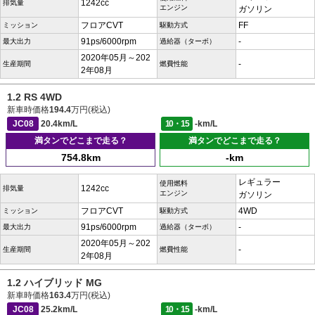
1242cc
排気量
エンジン
ガソリン
フロアCVT
FF
ミッション
駆動方式
91ps/6000rpm
-
最大出力
過給器（ターボ）
2020年05月～202
-
生産期間
燃費性能
2年08月
1.2 RS 4WD
新車時価格
194.4
万円(税込)
JC08
20.4km/L
10・15
-km/L
満タンでどこまで走る？
満タンでどこまで走る？
754.8km
-km
レギュラー
使用燃料
1242cc
排気量
エンジン
ガソリン
フロアCVT
4WD
ミッション
駆動方式
91ps/6000rpm
-
最大出力
過給器（ターボ）
2020年05月～202
-
生産期間
燃費性能
2年08月
1.2 ハイブリッド MG
新車時価格
163.4
万円(税込)
JC08
25.2km/L
10・15
-km/L