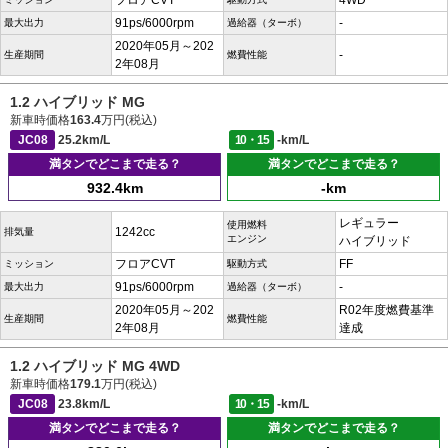
フロアCVT
4WD
91ps/6000rpm
-
最大出力
過給器（ターボ）
2020年05月～202
-
生産期間
燃費性能
2年08月
1.2 ハイブリッド MG
新車時価格
163.4
万円(税込)
JC08
25.2km/L
10・15
-km/L
満タンでどこまで走る？
満タンでどこまで走る？
932.4km
-km
レギュラー
使用燃料
1242cc
排気量
エンジン
ハイブリッド
フロアCVT
FF
ミッション
駆動方式
91ps/6000rpm
-
最大出力
過給器（ターボ）
2020年05月～202
R02年度燃費基準
生産期間
燃費性能
2年08月
達成
1.2 ハイブリッド MG 4WD
新車時価格
179.1
万円(税込)
JC08
23.8km/L
10・15
-km/L
満タンでどこまで走る？
満タンでどこまで走る？