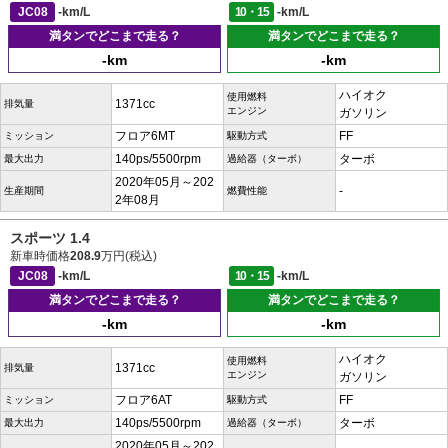
JC08
-km/L
10・15
-km/L
満タンでどこまで走る？
満タンでどこまで走る？
-km
-km
ハイオク
使用燃料
1371cc
排気量
エンジン
ガソリン
フロア6MT
FF
ミッション
駆動方式
140ps/5500rpm
ターボ
最大出力
過給器（ターボ）
2020年05月～202
-
生産期間
燃費性能
2年08月
スポーツ 1.4
新車時価格
208.9
万円(税込)
JC08
-km/L
10・15
-km/L
満タンでどこまで走る？
満タンでどこまで走る？
-km
-km
ハイオク
使用燃料
1371cc
排気量
エンジン
ガソリン
フロア6AT
FF
ミッション
駆動方式
140ps/5500rpm
ターボ
最大出力
過給器（ターボ）
2020年05月～202