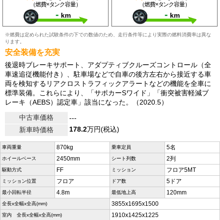
（燃費×タンク容量）
（燃費×タンク容量）
-
-
km
km
※燃費は定められた試験条件の下での数値のため、走行条件等により実際の燃料消費率は異な
ります。
安全装備を充実
後退時ブレーキサポート、アダプティブクルーズコントロール（全
車速追従機能付き）、駐車場などで自車の後方左右から接近する車
両を検知するリアクロストラフィックアラートなどの機能を全車に
標準装備。これらにより、「サポカーSワイド」「衝突被害軽減ブ
レーキ（AEBS）認定車」該当になった。（2020.5）
中古車価格
---
178.2
万円(税込)
新車時価格
870kg
5名
車両重量
乗車定員
2450mm
2列
ホイールベース
シート列数
FF
フロア5MT
駆動方式
ミッション
フロア
5ドア
ミッション位置
ドア数
4.8m
120mm
最小回転半径
最低地上高
3855x1695x1500
全長x全幅x全高(mm)
1910x1425x1225
室内 全長x全幅x全高(mm)