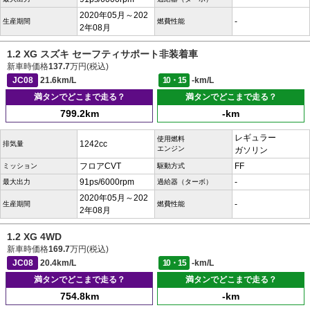
2020年05月～202
-
生産期間
燃費性能
2年08月
1.2 XG スズキ セーフティサポート非装着車
新車時価格
137.7
万円(税込)
JC08
21.6km/L
10・15
-km/L
満タンでどこまで走る？
満タンでどこまで走る？
799.2km
-km
レギュラー
使用燃料
1242cc
排気量
エンジン
ガソリン
フロアCVT
FF
ミッション
駆動方式
91ps/6000rpm
-
最大出力
過給器（ターボ）
2020年05月～202
-
生産期間
燃費性能
2年08月
1.2 XG 4WD
新車時価格
169.7
万円(税込)
JC08
20.4km/L
10・15
-km/L
満タンでどこまで走る？
満タンでどこまで走る？
754.8km
-km