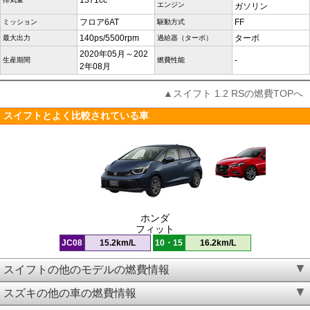
1371cc
エンジン
ガソリン
フロア6AT
FF
ミッション
駆動方式
140ps/5500rpm
ターボ
最大出力
過給器（ターボ）
2020年05月～202
-
生産期間
燃費性能
2年08月
▲スイフト 1.2 RSの燃費TOPへ
スイフトとよく比較されている車
ホンダ
フィット
JC08
15.2km/L
10・15
16.2km/L
スイフトの他のモデルの燃費情報
スズキの他の車の燃費情報