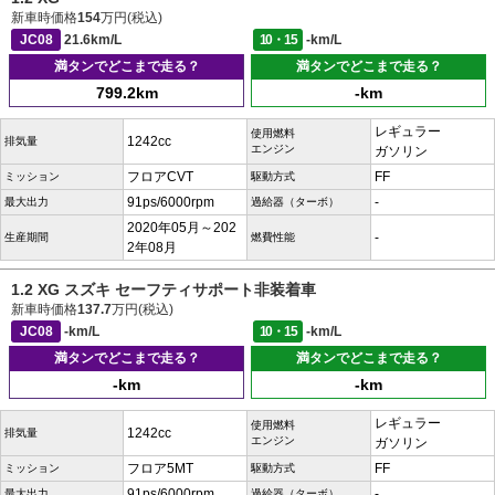
新車時価格
154
万円(税込)
JC08
21.6km/L
10・15
-km/L
満タンでどこまで走る？
満タンでどこまで走る？
799.2km
-km
レギュラー
使用燃料
1242cc
排気量
エンジン
ガソリン
フロアCVT
FF
ミッション
駆動方式
91ps/6000rpm
-
最大出力
過給器（ターボ）
2020年05月～202
-
生産期間
燃費性能
2年08月
1.2 XG スズキ セーフティサポート非装着車
新車時価格
137.7
万円(税込)
JC08
-km/L
10・15
-km/L
満タンでどこまで走る？
満タンでどこまで走る？
-km
-km
レギュラー
使用燃料
1242cc
排気量
エンジン
ガソリン
フロア5MT
FF
ミッション
駆動方式
91ps/6000rpm
-
最大出力
過給器（ターボ）