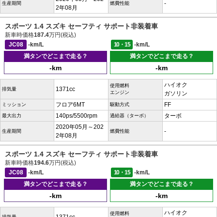
-
生産期間
燃費性能
2年08月
スポーツ 1.4 スズキ セーフティ サポート非装着車
新車時価格
187.4
万円(税込)
JC08
-km/L
10・15
-km/L
満タンでどこまで走る？
満タンでどこまで走る？
-km
-km
ハイオク
使用燃料
1371cc
排気量
エンジン
ガソリン
フロア6MT
FF
ミッション
駆動方式
140ps/5500rpm
ターボ
最大出力
過給器（ターボ）
2020年05月～202
-
生産期間
燃費性能
2年08月
スポーツ 1.4 スズキ セーフティ サポート非装着車
新車時価格
194.6
万円(税込)
JC08
-km/L
10・15
-km/L
満タンでどこまで走る？
満タンでどこまで走る？
-km
-km
ハイオク
使用燃料
排気量