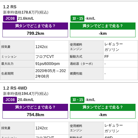
1.2 RS
新車時価格
178.6
万円(税込)
JC08
21.6km/L
10・15
-km/L
満タンでどこまで走る？
満タンでどこまで走る？
799.2km
-km
レギュラー
使用燃料
1242cc
排気量
エンジン
ガソリン
フロアCVT
FF
ミッション
駆動方式
91ps/6000rpm
-
最大出力
過給器（ターボ）
2020年05月～202
-
生産期間
燃費性能
2年08月
1.2 RS 4WD
新車時価格
194.4
万円(税込)
JC08
20.4km/L
10・15
-km/L
満タンでどこまで走る？
満タンでどこまで走る？
754.8km
-km
レギュラー
使用燃料
1242cc
排気量
エンジン
ガソリン
ミッション
駆動方式