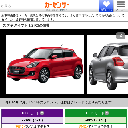
戻る
お気に入り
メニュー
新車時価格はメーカー発表当時の車両本体価格です。また基本情報など、その他の項目について
もメーカー発表時の情報に基いています。
スズキ スイフト 1.2 RSの燃費
1/3
16年(H28)12月、FMC時のフロント。仕様はグレードにより異なります
JC08モード
10・15モード
-km/L(37L)
-km/L(37L)
満タン
でどこまで走る？
満タン
でどこまで走る？