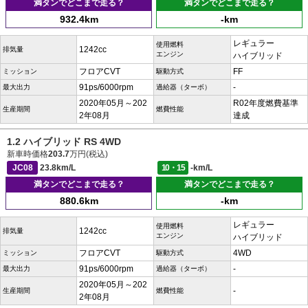
満タンでどこまで走る？
満タンでどこまで走る？
932.4km
-km
レギュラー
使用燃料
1242cc
排気量
エンジン
ハイブリッド
フロアCVT
FF
ミッション
駆動方式
91ps/6000rpm
-
最大出力
過給器（ターボ）
2020年05月～202
R02年度燃費基準
生産期間
燃費性能
2年08月
達成
1.2 ハイブリッド RS 4WD
新車時価格
203.7
万円(税込)
JC08
23.8km/L
10・15
-km/L
満タンでどこまで走る？
満タンでどこまで走る？
880.6km
-km
レギュラー
使用燃料
1242cc
排気量
エンジン
ハイブリッド
フロアCVT
4WD
ミッション
駆動方式
91ps/6000rpm
-
最大出力
過給器（ターボ）
2020年05月～202
-
生産期間
燃費性能
2年08月