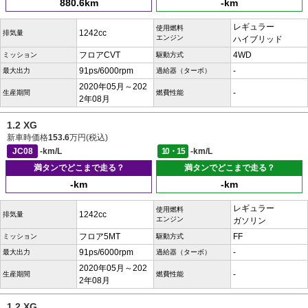
880.6km
-km
レギュラー
使用燃料
1242cc
排気量
エンジン
ハイブリッド
フロアCVT
4WD
ミッション
駆動方式
91ps/6000rpm
-
最大出力
過給器（ターボ）
2020年05月～202
-
生産期間
燃費性能
2年08月
1.2 XG
新車時価格
153.6
万円(税込)
JC08
-km/L
10・15
-km/L
満タンでどこまで走る？
満タンでどこまで走る？
-km
-km
レギュラー
使用燃料
1242cc
排気量
エンジン
ガソリン
フロア5MT
FF
ミッション
駆動方式
91ps/6000rpm
-
最大出力
過給器（ターボ）
2020年05月～202
-
生産期間
燃費性能
2年08月
1.2 XG