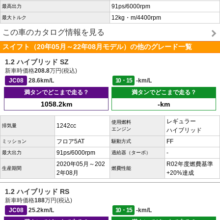
91ps/6000rpm
最高出力
12kg・m/4400rpm
最大トルク
この車のカタログ情報を見る
スイフト（20年05月～22年08月モデル）の他のグレード一覧
1.2 ハイブリッド SZ
新車時価格
208.8
万円(税込)
JC08
28.6km/L
10・15
-km/L
満タンでどこまで走る？
満タンでどこまで走る？
1058.2km
-km
レギュラー
使用燃料
1242cc
排気量
エンジン
ハイブリッド
フロア5AT
FF
ミッション
駆動方式
91ps/6000rpm
-
最大出力
過給器（ターボ）
2020年05月～202
R02年度燃費基準
生産期間
燃費性能
2年08月
+20%達成
1.2 ハイブリッド RS
新車時価格
188
万円(税込)
JC08
25.2km/L
10・15
-km/L