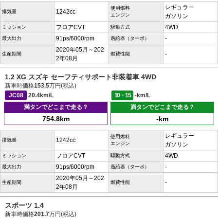
レギュラー
使用燃料
1242cc
排気量
エンジン
ガソリン
フロアCVT
4WD
ミッション
駆動方式
91ps/6000rpm
-
最大出力
過給器（ターボ）
2020年05月～202
-
生産期間
燃費性能
2年08月
1.2 XG スズキ セーフティサポート非装着車 4WD
新車時価格
153.5
万円(税込)
JC08
20.4km/L
10・15
-km/L
満タンでどこまで走る？
満タンでどこまで走る？
754.8km
-km
レギュラー
使用燃料
1242cc
排気量
エンジン
ガソリン
フロアCVT
4WD
ミッション
駆動方式
91ps/6000rpm
-
最大出力
過給器（ターボ）
2020年05月～202
-
生産期間
燃費性能
2年08月
スポーツ 1.4
新車時価格
201.7
万円(税込)