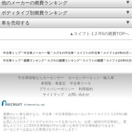
他のメーカーの燃費ランキング
ボディタイプ別燃費ランキング
車を売却する
▲スイフト 1.2 RSの燃費TOPへ
中古車トップ
中古車メーカー一覧
スズキの中古車
スイフトの中古車
スイフト(20年05月～
中古車トップ
燃費ランキング
スズキの燃費ランキング
スイフトの燃費
スイフト(20年05月
中古車情報ならカーセンサー
カーセンサーエッジ・輸入車
車買取・車査定
中古車リース
プライバシーポリシー
利用規約
サイトマップ
お問い合わせ
燃費のいい車を探すなら、中古車・中古車情報のカーセンサー！スイフト 1.2 RSの燃
費が分かります。
お気に入りのスイフトモデルやグレードを見つけたら、お得・納得の中古車探し。豊
富なスイフト 1.2 RS中古車情報の中から様々な条件で中古車検索ができます。
カーセンサーはあなたの車選びをサポートします！