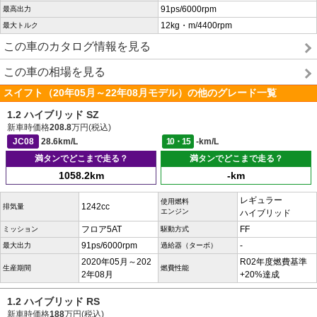
91ps/6000rpm
最高出力
12kg・m/4400rpm
最大トルク
この車のカタログ情報を見る
この車の相場を見る
スイフト（20年05月～22年08月モデル）の他のグレード一覧
1.2 ハイブリッド SZ
新車時価格
208.8
万円(税込)
JC08
28.6km/L
10・15
-km/L
満タンでどこまで走る？
満タンでどこまで走る？
1058.2km
-km
レギュラー
使用燃料
1242cc
排気量
エンジン
ハイブリッド
フロア5AT
FF
ミッション
駆動方式
91ps/6000rpm
-
最大出力
過給器（ターボ）
2020年05月～202
R02年度燃費基準
生産期間
燃費性能
2年08月
+20%達成
1.2 ハイブリッド RS
新車時価格
188
万円(税込)