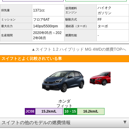
ハイオク
使用燃料
1371cc
排気量
エンジン
ガソリン
フロア6AT
FF
ミッション
駆動方式
140ps/5500rpm
ターボ
最大出力
過給器（ターボ）
2020年05月～202
-
生産期間
燃費性能
2年08月
▲スイフト 1.2 ハイブリッド MG 4WDの燃費TOPへ
スイフトとよく比較されている車
ホンダ
フィット
JC08
15.2km/L
10・15
16.2km/L
スイフトの他のモデルの燃費情報