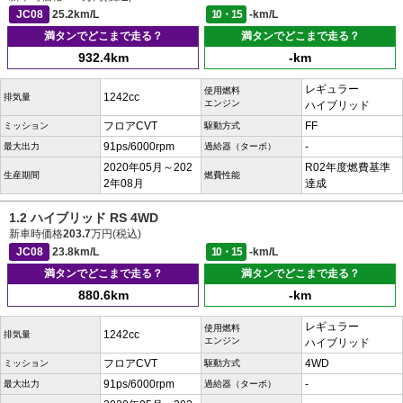
JC08
25.2km/L
10・15
-km/L
満タンでどこまで走る？
満タンでどこまで走る？
932.4km
-km
レギュラー
使用燃料
1242cc
排気量
エンジン
ハイブリッド
フロアCVT
FF
ミッション
駆動方式
91ps/6000rpm
-
最大出力
過給器（ターボ）
2020年05月～202
R02年度燃費基準
生産期間
燃費性能
2年08月
達成
1.2 ハイブリッド RS 4WD
新車時価格
203.7
万円(税込)
JC08
23.8km/L
10・15
-km/L
満タンでどこまで走る？
満タンでどこまで走る？
880.6km
-km
レギュラー
使用燃料
1242cc
排気量
エンジン
ハイブリッド
フロアCVT
4WD
ミッション
駆動方式
91ps/6000rpm
-
最大出力
過給器（ターボ）