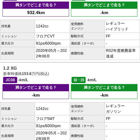
満タンでどこまで走る？
満タンでどこまで走る？
932.4km
-km
レギュラー
使用燃料
1242cc
排気量
エンジン
ハイブリッド
フロアCVT
FF
ミッション
駆動方式
91ps/6000rpm
-
最大出力
過給器（ターボ）
2020年05月～202
R02年度燃費基準
生産期間
燃費性能
2年08月
達成
1.2 XG
新車時価格
153.6
万円(税込)
JC08
-km/L
10・15
-km/L
満タンでどこまで走る？
満タンでどこまで走る？
-km
-km
レギュラー
使用燃料
1242cc
排気量
エンジン
ガソリン
フロア5MT
FF
ミッション
駆動方式
91ps/6000rpm
-
最大出力
過給器（ターボ）
2020年05月～202
-
生産期間
燃費性能
2年08月