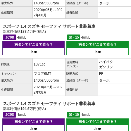
140ps/5500rpm
ターボ
最大出力
過給器（ターボ）
2020年05月～202
-
生産期間
燃費性能
2年08月
スポーツ 1.4 スズキ セーフティ サポート非装着車
新車時価格
187.4
万円(税込)
JC08
-km/L
10・15
-km/L
満タンでどこまで走る？
満タンでどこまで走る？
-km
-km
ハイオク
使用燃料
1371cc
排気量
エンジン
ガソリン
フロア6MT
FF
ミッション
駆動方式
140ps/5500rpm
ターボ
最大出力
過給器（ターボ）
2020年05月～202
-
生産期間
燃費性能
2年08月
スポーツ 1.4 スズキ セーフティ サポート非装着車
新車時価格
194.6
万円(税込)
JC08
-km/L
10・15
-km/L
満タンでどこまで走る？
満タンでどこまで走る？
-km
-km