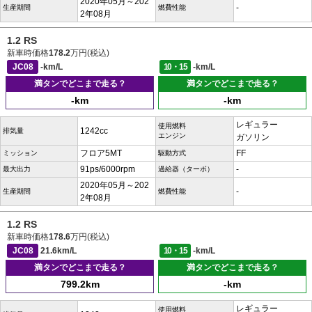
2020年05月～202
-
生産期間
燃費性能
2年08月
1.2 RS
新車時価格
178.2
万円(税込)
JC08
-km/L
10・15
-km/L
満タンでどこまで走る？
満タンでどこまで走る？
-km
-km
レギュラー
使用燃料
1242cc
排気量
エンジン
ガソリン
フロア5MT
FF
ミッション
駆動方式
91ps/6000rpm
-
最大出力
過給器（ターボ）
2020年05月～202
-
生産期間
燃費性能
2年08月
1.2 RS
新車時価格
178.6
万円(税込)
JC08
21.6km/L
10・15
-km/L
満タンでどこまで走る？
満タンでどこまで走る？
799.2km
-km
レギュラー
使用燃料