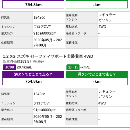
754.8km
-km
レギュラー
使用燃料
1242cc
排気量
エンジン
ガソリン
フロアCVT
4WD
ミッション
駆動方式
91ps/6000rpm
-
最大出力
過給器（ターボ）
2020年05月～202
-
生産期間
燃費性能
2年08月
1.2 XG スズキ セーフティサポート非装着車 4WD
新車時価格
153.5
万円(税込)
JC08
20.4km/L
10・15
-km/L
満タンでどこまで走る？
満タンでどこまで走る？
754.8km
-km
レギュラー
使用燃料
1242cc
排気量
エンジン
ガソリン
フロアCVT
4WD
ミッション
駆動方式
91ps/6000rpm
-
最大出力
過給器（ターボ）
2020年05月～202
-
生産期間
燃費性能
2年08月