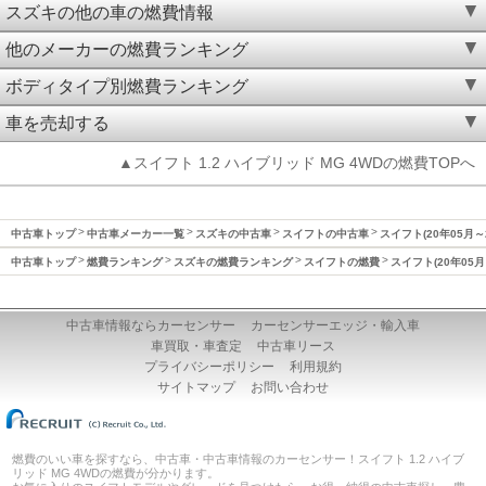
スズキの他の車の燃費情報
他のメーカーの燃費ランキング
ボディタイプ別燃費ランキング
車を売却する
▲スイフト 1.2 ハイブリッド MG 4WDの燃費TOPへ
中古車トップ
中古車メーカー一覧
スズキの中古車
スイフトの中古車
スイフト(20年05月～
中古車トップ
燃費ランキング
スズキの燃費ランキング
スイフトの燃費
スイフト(20年05月
中古車情報ならカーセンサー
カーセンサーエッジ・輸入車
車買取・車査定
中古車リース
プライバシーポリシー
利用規約
サイトマップ
お問い合わせ
燃費のいい車を探すなら、中古車・中古車情報のカーセンサー！スイフト 1.2 ハイブ
リッド MG 4WDの燃費が分かります。