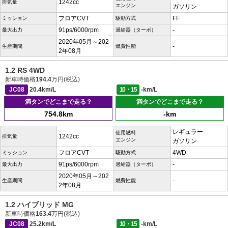
1242cc
排気量
エンジン
ガソリン
フロアCVT
FF
ミッション
駆動方式
91ps/6000rpm
-
最大出力
過給器（ターボ）
2020年05月～202
-
生産期間
燃費性能
2年08月
1.2 RS 4WD
新車時価格
194.4
万円(税込)
JC08
20.4km/L
10・15
-km/L
満タンでどこまで走る？
満タンでどこまで走る？
754.8km
-km
レギュラー
使用燃料
1242cc
排気量
エンジン
ガソリン
フロアCVT
4WD
ミッション
駆動方式
91ps/6000rpm
-
最大出力
過給器（ターボ）
2020年05月～202
-
生産期間
燃費性能
2年08月
1.2 ハイブリッド MG
新車時価格
163.4
万円(税込)
JC08
25.2km/L
10・15
-km/L