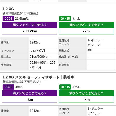
1.2 XG
新車時価格
154
万円(税込)
JC08
21.6km/L
10・15
-km/L
満タンでどこまで走る？
満タンでどこまで走る？
799.2km
-km
レギュラー
使用燃料
1242cc
排気量
エンジン
ガソリン
フロアCVT
FF
ミッション
駆動方式
91ps/6000rpm
-
最大出力
過給器（ターボ）
2020年05月～202
-
生産期間
燃費性能
2年08月
1.2 XG スズキ セーフティサポート非装着車
新車時価格
137.7
万円(税込)
JC08
-km/L
10・15
-km/L
満タンでどこまで走る？
満タンでどこまで走る？
-km
-km
レギュラー
使用燃料
1242cc
排気量
エンジン
ガソリン