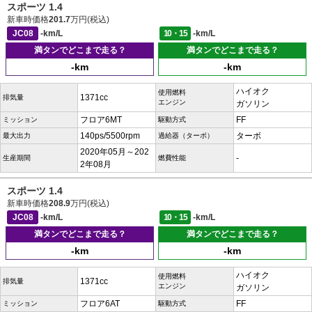
スポーツ 1.4
新車時価格
201.7
万円(税込)
JC08
-km/L
10・15
-km/L
満タンでどこまで走る？
満タンでどこまで走る？
-km
-km
ハイオク
使用燃料
1371cc
排気量
エンジン
ガソリン
フロア6MT
FF
ミッション
駆動方式
140ps/5500rpm
ターボ
最大出力
過給器（ターボ）
2020年05月～202
-
生産期間
燃費性能
2年08月
スポーツ 1.4
新車時価格
208.9
万円(税込)
JC08
-km/L
10・15
-km/L
満タンでどこまで走る？
満タンでどこまで走る？
-km
-km
ハイオク
使用燃料
1371cc
排気量
エンジン
ガソリン
フロア6AT
FF
ミッション
駆動方式