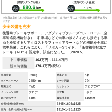
（燃費×タンク容量）
（燃費×タンク容量）
880.6
-
km
km
※燃費は定められた試験条件の下での数値のため、走行条件等により実際の燃料消費率は異な
ります。
安全装備を充実
後退時ブレーキサポート、アダプティブクルーズコントロール（全
車速追従機能付き）、駐車場などで自車の後方左右から接近する車
両を検知するリアクロストラフィックアラートなどの機能を全車に
標準装備。これらにより、「サポカーSワイド」「衝突被害軽減ブ
レーキ（AEBS）認定車」該当になった。（2020.5）
中古車価格
103
万円～
111.4
万円
179.1
万円(税込)
新車時価格
960kg
5名
車両重量
乗車定員
2450mm
2列
ホイールベース
シート列数
4WD
フロアCVT
駆動方式
ミッション
フロア
5ドア
ミッション位置
ドア数
4.8m
145mm
最小回転半径
最低地上高
3845x1695x1525
全長x全幅x全高(mm)
1910x1425x1225
室内 全長x全幅x全高(mm)