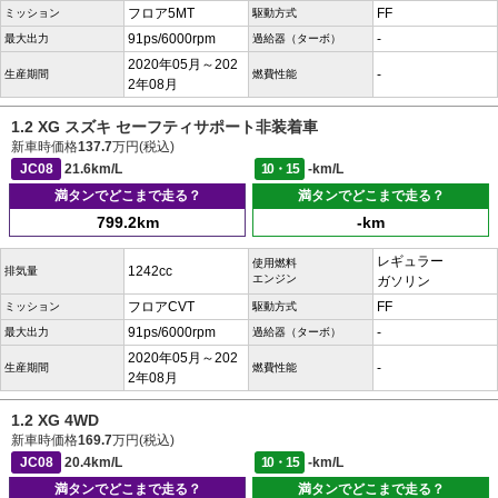
フロア5MT
FF
ミッション
駆動方式
91ps/6000rpm
-
最大出力
過給器（ターボ）
2020年05月～202
-
生産期間
燃費性能
2年08月
1.2 XG スズキ セーフティサポート非装着車
新車時価格
137.7
万円(税込)
JC08
21.6km/L
10・15
-km/L
満タンでどこまで走る？
満タンでどこまで走る？
799.2km
-km
レギュラー
使用燃料
1242cc
排気量
エンジン
ガソリン
フロアCVT
FF
ミッション
駆動方式
91ps/6000rpm
-
最大出力
過給器（ターボ）
2020年05月～202
-
生産期間
燃費性能
2年08月
1.2 XG 4WD
新車時価格
169.7
万円(税込)
JC08
20.4km/L
10・15
-km/L
満タンでどこまで走る？
満タンでどこまで走る？