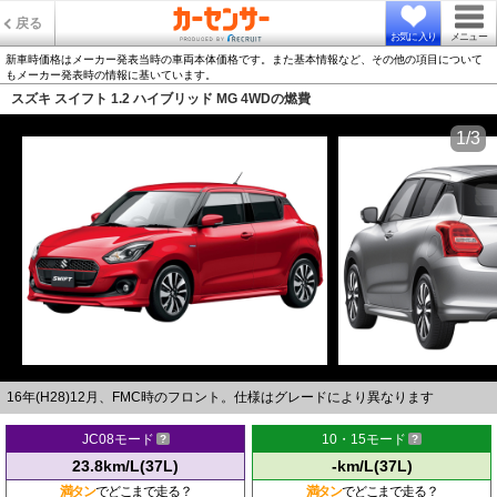
戻る
お気に入り
メニュー
新車時価格はメーカー発表当時の車両本体価格です。また基本情報など、その他の項目について
もメーカー発表時の情報に基いています。
スズキ スイフト 1.2 ハイブリッド MG 4WDの燃費
1/3
16年(H28)12月、FMC時のフロント。仕様はグレードにより異なります
JC08モード
10・15モード
23.8km/L(37L)
-km/L(37L)
満タン
でどこまで走る？
満タン
でどこまで走る？