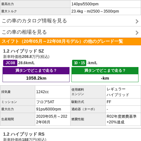
140ps/5500rpm
最高出力
23.4kg・m/2500～3500rpm
最大トルク
この車のカタログ情報を見る
この車の相場を見る
スイフト（20年05月～22年08月モデル）の他のグレード一覧
1.2 ハイブリッド SZ
新車時価格
208.8
万円(税込)
JC08
28.6km/L
10・15
-km/L
満タンでどこまで走る？
満タンでどこまで走る？
1058.2km
-km
レギュラー
使用燃料
1242cc
排気量
エンジン
ハイブリッド
フロア5AT
FF
ミッション
駆動方式
91ps/6000rpm
-
最大出力
過給器（ターボ）
2020年05月～202
R02年度燃費基準
生産期間
燃費性能
2年08月
+20%達成
1.2 ハイブリッド RS
新車時価格
188
万円(税込)