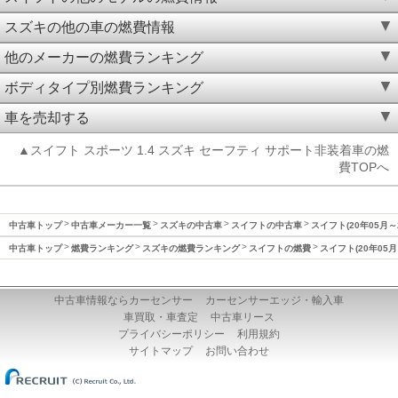
スズキの他の車の燃費情報
他のメーカーの燃費ランキング
ボディタイプ別燃費ランキング
車を売却する
▲スイフト スポーツ 1.4 スズキ セーフティ サポート非装着車の燃
費TOPへ
中古車トップ
中古車メーカー一覧
スズキの中古車
スイフトの中古車
スイフト(20年05月～
中古車トップ
燃費ランキング
スズキの燃費ランキング
スイフトの燃費
スイフト(20年05月
中古車情報ならカーセンサー
カーセンサーエッジ・輸入車
車買取・車査定
中古車リース
プライバシーポリシー
利用規約
サイトマップ
お問い合わせ