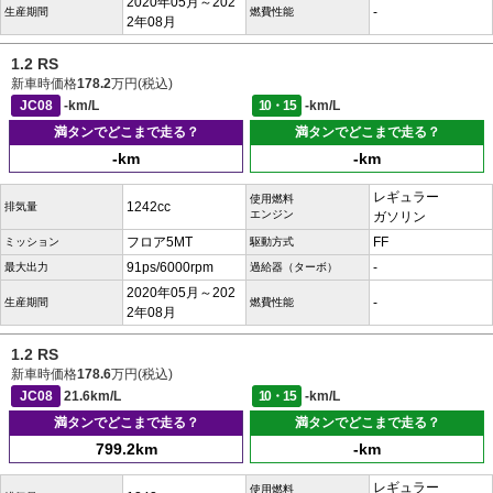
2020年05月～202
-
生産期間
燃費性能
2年08月
1.2 RS
新車時価格
178.2
万円(税込)
JC08
-km/L
10・15
-km/L
満タンでどこまで走る？
満タンでどこまで走る？
-km
-km
レギュラー
使用燃料
1242cc
排気量
エンジン
ガソリン
フロア5MT
FF
ミッション
駆動方式
91ps/6000rpm
-
最大出力
過給器（ターボ）
2020年05月～202
-
生産期間
燃費性能
2年08月
1.2 RS
新車時価格
178.6
万円(税込)
JC08
21.6km/L
10・15
-km/L
満タンでどこまで走る？
満タンでどこまで走る？
799.2km
-km
レギュラー
使用燃料