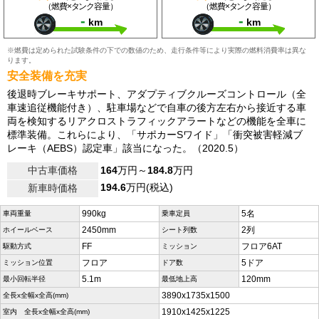
（燃費×タンク容量）
（燃費×タンク容量）
-
-
km
km
※燃費は定められた試験条件の下での数値のため、走行条件等により実際の燃料消費率は異な
ります。
安全装備を充実
後退時ブレーキサポート、アダプティブクルーズコントロール（全
車速追従機能付き）、駐車場などで自車の後方左右から接近する車
両を検知するリアクロストラフィックアラートなどの機能を全車に
標準装備。これらにより、「サポカーSワイド」「衝突被害軽減ブ
レーキ（AEBS）認定車」該当になった。（2020.5）
中古車価格
164
万円～
184.8
万円
194.6
万円(税込)
新車時価格
990kg
5名
車両重量
乗車定員
2450mm
2列
ホイールベース
シート列数
FF
フロア6AT
駆動方式
ミッション
フロア
5ドア
ミッション位置
ドア数
5.1m
120mm
最小回転半径
最低地上高
3890x1735x1500
全長x全幅x全高(mm)
1910x1425x1225
室内 全長x全幅x全高(mm)