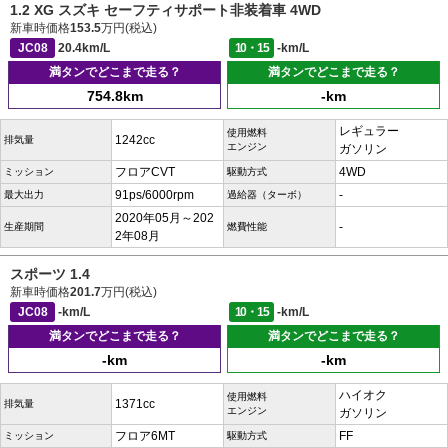
1.2 XG スズキ セーフティサポート非装着車 4WD
新車時価格
153.5
万円(税込)
JC08
20.4km/L
10・15
-km/L
満タンでどこまで走る？
満タンでどこまで走る？
754.8km
-km
レギュラー
使用燃料
1242cc
排気量
エンジン
ガソリン
フロアCVT
4WD
ミッション
駆動方式
91ps/6000rpm
-
最大出力
過給器（ターボ）
2020年05月～202
-
生産期間
燃費性能
2年08月
スポーツ 1.4
新車時価格
201.7
万円(税込)
JC08
-km/L
10・15
-km/L
満タンでどこまで走る？
満タンでどこまで走る？
-km
-km
ハイオク
使用燃料
1371cc
排気量
エンジン
ガソリン
フロア6MT
FF
ミッション
駆動方式