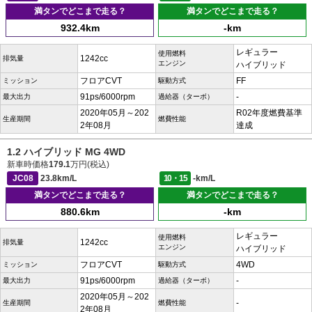
満タンでどこまで走る？
満タンでどこまで走る？
932.4km
-km
レギュラー
使用燃料
1242cc
排気量
エンジン
ハイブリッド
フロアCVT
FF
ミッション
駆動方式
91ps/6000rpm
-
最大出力
過給器（ターボ）
2020年05月～202
R02年度燃費基準
生産期間
燃費性能
2年08月
達成
1.2 ハイブリッド MG 4WD
新車時価格
179.1
万円(税込)
JC08
23.8km/L
10・15
-km/L
満タンでどこまで走る？
満タンでどこまで走る？
880.6km
-km
レギュラー
使用燃料
1242cc
排気量
エンジン
ハイブリッド
フロアCVT
4WD
ミッション
駆動方式
91ps/6000rpm
-
最大出力
過給器（ターボ）
2020年05月～202
-
生産期間
燃費性能
2年08月