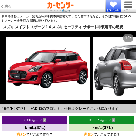
戻る
お気に入り
メニュー
新車時価格はメーカー発表当時の車両本体価格です。また基本情報など、その他の項目について
もメーカー発表時の情報に基いています。
スズキ スイフト スポーツ 1.4 スズキ セーフティ サポート非装着車の燃費
1/3
16年(H28)12月、FMC時のフロント。仕様はグレードにより異なります
JC08モード
10・15モード
-km/L(37L)
-km/L(37L)
満タン
でどこまで走る？
満タン
でどこまで走る？