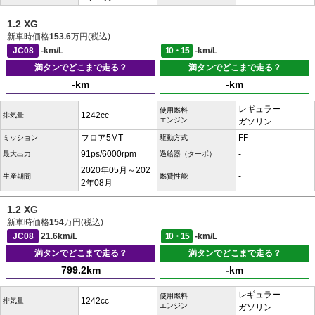
1.2 XG
新車時価格
153.6
万円(税込)
JC08
-km/L
10・15
-km/L
満タンでどこまで走る？
満タンでどこまで走る？
-km
-km
レギュラー
使用燃料
1242cc
排気量
エンジン
ガソリン
フロア5MT
FF
ミッション
駆動方式
91ps/6000rpm
-
最大出力
過給器（ターボ）
2020年05月～202
-
生産期間
燃費性能
2年08月
1.2 XG
新車時価格
154
万円(税込)
JC08
21.6km/L
10・15
-km/L
満タンでどこまで走る？
満タンでどこまで走る？
799.2km
-km
レギュラー
使用燃料
1242cc
排気量
エンジン
ガソリン