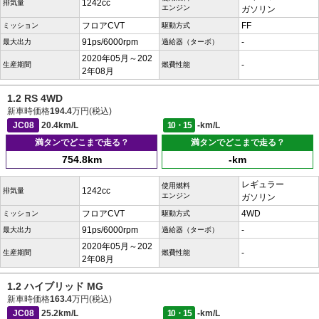
1242cc
排気量
エンジン
ガソリン
フロアCVT
FF
ミッション
駆動方式
91ps/6000rpm
-
最大出力
過給器（ターボ）
2020年05月～202
-
生産期間
燃費性能
2年08月
1.2 RS 4WD
新車時価格
194.4
万円(税込)
JC08
20.4km/L
10・15
-km/L
満タンでどこまで走る？
満タンでどこまで走る？
754.8km
-km
レギュラー
使用燃料
1242cc
排気量
エンジン
ガソリン
フロアCVT
4WD
ミッション
駆動方式
91ps/6000rpm
-
最大出力
過給器（ターボ）
2020年05月～202
-
生産期間
燃費性能
2年08月
1.2 ハイブリッド MG
新車時価格
163.4
万円(税込)
JC08
25.2km/L
10・15
-km/L