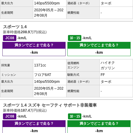
140ps/5500rpm
ターボ
最大出力
過給器（ターボ）
2020年05月～202
-
生産期間
燃費性能
2年08月
スポーツ 1.4
新車時価格
208.9
万円(税込)
JC08
-km/L
10・15
-km/L
満タンでどこまで走る？
満タンでどこまで走る？
-km
-km
ハイオク
使用燃料
1371cc
排気量
エンジン
ガソリン
フロア6AT
FF
ミッション
駆動方式
140ps/5500rpm
ターボ
最大出力
過給器（ターボ）
2020年05月～202
-
生産期間
燃費性能
2年08月
スポーツ 1.4 スズキ セーフティ サポート非装着車
新車時価格
187.4
万円(税込)
JC08
-km/L
10・15
-km/L
満タンでどこまで走る？
満タンでどこまで走る？
-km
-km