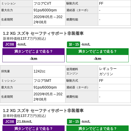
フロアCVT
FF
ミッション
駆動方式
91ps/6000rpm
-
最大出力
過給器（ターボ）
2020年05月～202
-
生産期間
燃費性能
2年08月
1.2 XG スズキ セーフティサポート非装着車
新車時価格
137.7
万円(税込)
JC08
-km/L
10・15
-km/L
満タンでどこまで走る？
満タンでどこまで走る？
-km
-km
レギュラー
使用燃料
1242cc
排気量
エンジン
ガソリン
フロア5MT
FF
ミッション
駆動方式
91ps/6000rpm
-
最大出力
過給器（ターボ）
2020年05月～202
-
生産期間
燃費性能
2年08月
1.2 XG スズキ セーフティサポート非装着車
新車時価格
137.7
万円(税込)
JC08
21.6km/L
10・15
-km/L
満タンでどこまで走る？
満タンでどこまで走る？