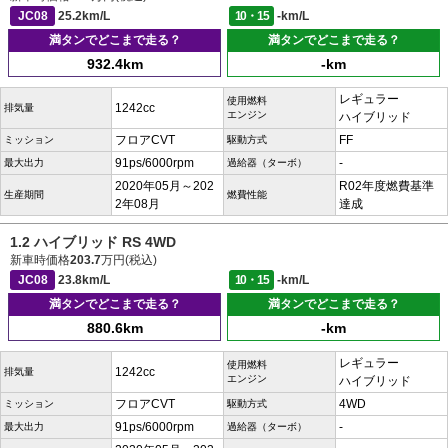
JC08
25.2km/L
10・15
-km/L
満タンでどこまで走る？
満タンでどこまで走る？
932.4km
-km
レギュラー
使用燃料
1242cc
排気量
エンジン
ハイブリッド
フロアCVT
FF
ミッション
駆動方式
91ps/6000rpm
-
最大出力
過給器（ターボ）
2020年05月～202
R02年度燃費基準
生産期間
燃費性能
2年08月
達成
1.2 ハイブリッド RS 4WD
新車時価格
203.7
万円(税込)
JC08
23.8km/L
10・15
-km/L
満タンでどこまで走る？
満タンでどこまで走る？
880.6km
-km
レギュラー
使用燃料
1242cc
排気量
エンジン
ハイブリッド
フロアCVT
4WD
ミッション
駆動方式
91ps/6000rpm
-
最大出力
過給器（ターボ）