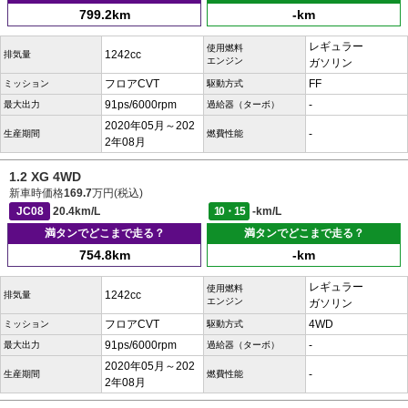
799.2km
-km
レギュラー
使用燃料
1242cc
排気量
エンジン
ガソリン
フロアCVT
FF
ミッション
駆動方式
91ps/6000rpm
-
最大出力
過給器（ターボ）
2020年05月～202
-
生産期間
燃費性能
2年08月
1.2 XG 4WD
新車時価格
169.7
万円(税込)
JC08
20.4km/L
10・15
-km/L
満タンでどこまで走る？
満タンでどこまで走る？
754.8km
-km
レギュラー
使用燃料
1242cc
排気量
エンジン
ガソリン
フロアCVT
4WD
ミッション
駆動方式
91ps/6000rpm
-
最大出力
過給器（ターボ）
2020年05月～202
-
生産期間
燃費性能
2年08月