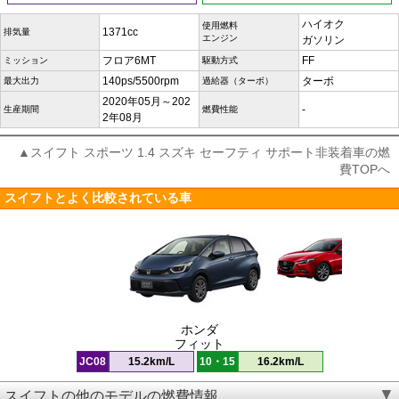
ハイオク
使用燃料
1371cc
排気量
エンジン
ガソリン
フロア6MT
FF
ミッション
駆動方式
140ps/5500rpm
ターボ
最大出力
過給器（ターボ）
2020年05月～202
-
生産期間
燃費性能
2年08月
▲スイフト スポーツ 1.4 スズキ セーフティ サポート非装着車の燃
費TOPへ
スイフトとよく比較されている車
ホンダ
フィット
JC08
15.2km/L
10・15
16.2km/L
スイフトの他のモデルの燃費情報