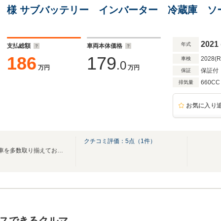
様 サブバッテリー インバーター 冷蔵庫 ソ
ラ
2021
年式
支払総額
車両本体価格
186
179
2028(
車検
.0
万円
万円
保証付
保証
660CC
排気量
お気に入り
クチコミ評価：
5
点（
1
件）
■厳選した高品質、低価格のお車を多数取り揃えております！高価買取下取り強化中！
スできるクルマ