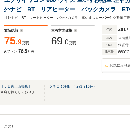
外ナビ BT リアヒーター バックカメラ E
ターボ
2017
年式
支払総額
車両本体価格
75
69
車検整
車検
.9
.0
万円
万円
保証付
保証
76.5
A
プラン
万円
660CC
排気量
お気に入り
車【ＪＵ適正販売店】
クチコミ評価：
4.9
点（
10
件）
お買い得車いっぱいに皆様のご来店お待ちしております！
スズキ