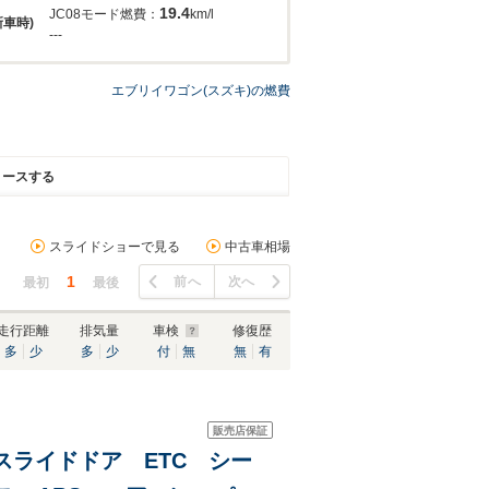
19.4
JC08モード燃費：
km/l
新車時)
---
エブリイワゴン(スズキ)の燃費
リースする
スライドショーで見る
中古車相場
1
前へ
次へ
最初
最後
走行距離
排気量
車検
修復歴
多
少
多
少
付
無
無
有
販売店保証
ースライドドア ETC シー