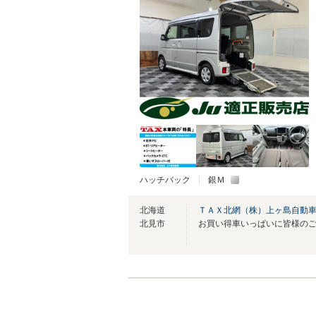
ハッチバック
銀Ｍ
北海道
ＴＡＸ北網（株）上ヶ島自動
北見市