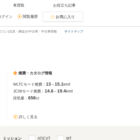
車買取
お役立ち記事
ログイン
閲覧履歴
お気に入り
ワゴン(北見・網走)の中古車・中古車情報
サイトマップ
燃費・カタログ情報
13
15.1
WLTCモード燃費：
～
km/l
14.6
19.4
JC08モード燃費：
～
km/l
658
排気量：
cc
詳しく見る
ミッション
AT/CVT
MT