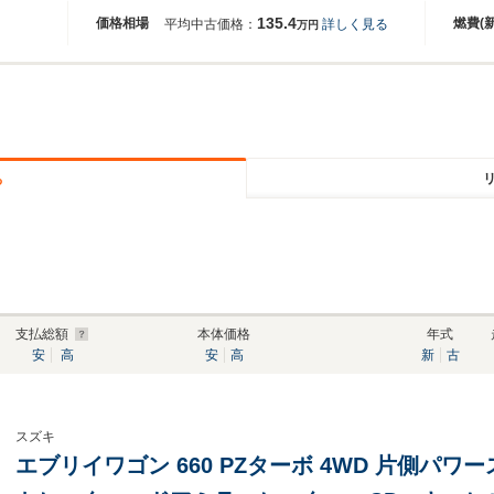
135.4
価格相場
燃費(
平均中古価格：
詳しく見る
万円
る
支払総額
本体価格
年式
安
高
安
高
新
古
スズキ
エブリイワゴン 660 PZターボ 4WD 片側パワ