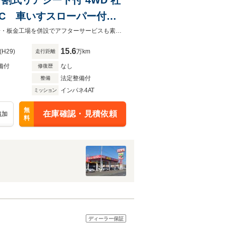
TC 車いすスローパー付
社外ナビ BT シートヒーター バックカメラ 車いすスローパー付☆整備工場・板金工場を併設でアフターサービスも素早く対応！自動車保険についてもご相談くださいませ！☆
15.6
(H29)
万km
走行距離
備付
なし
修復歴
法定整備付
整備
インパネ4AT
ミッション
無
在庫確認・見積依頼
追加
料
ディーラー保証