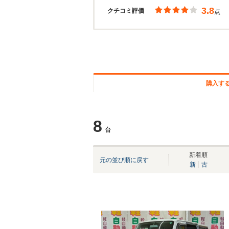
3.8
クチコミ評価
点
購入す
8
台
新着順
元の並び順に戻す
新
古