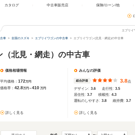
カタログ
中古車販売店
保険/ローン/他
エブリイ
古車
全国のスズキ
エブリイワゴンの中古車
エブリイワゴン(北見・網走)の中古車
ン（北見・網走）の中古車
価格相場情報
みんなの評価
3.8
172
総合評価
平均価格：
点
万円
42.8
410
価格帯：
万円～
万円
デザイン:
3.6
走行性:
3.5
居住性:
3.7
積載性:
4.3
運転のしやすさ:
3.8
維持費:
3.7
詳しく見る
詳しく見る