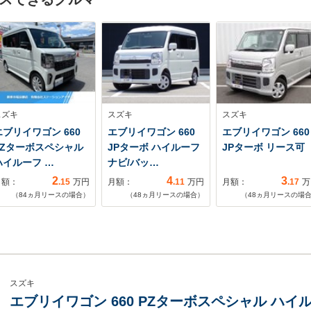
スズキ
スズキ
スズキ
エブリイワゴン 660
エブリイワゴン 660
エブリイワゴン 660
PZターボスペシャル
JPターボ ハイルーフ
JPターボ リース可
ハイルーフ …
ナビ/バッ…
2
4
3
月額：
.15
万円
月額：
.11
万円
月額：
.17
万
（
84
ヵ月リースの場合）
（
48
ヵ月リースの場合）
（
48
ヵ月リースの場
スズキ
エブリイワゴン 660 PZターボスペシャル ハイ