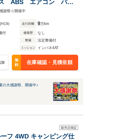
ス ABS エアコン パワ
感謝祭☆開催中
9
(H19)
万km
走行距離
備付
なし
修復歴
法定整備付
整備
インパネ4AT
ミッション
無
在庫確認・見積依頼
追加
料
夏の大感謝祭、開催中♪
販売店保証
ルーフ 4WD キャンピング仕