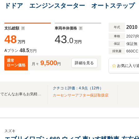
ドドア エンジンスターター オートステップ キー
冷地仕様 令和7年記録簿 ETC シートヒータ
2010
年式
支払総額
車両本体価格
48
43
2027(
車検
.0
万円
万円
保証無
保証
48.5
A
プラン
万円
660CC
排気量
通常
9,500
詳細を見る
月々
円
ローン価格
お気に入り
クチコミ評価：
4.9
点（
12
件）
リーズナブルな価格から新車までどんなお車もお気軽にご相談下さい！
カーセンサーアフター保証取扱店
スズキ
エブリイワゴン 660 ウィズ 車いす移動車 左右