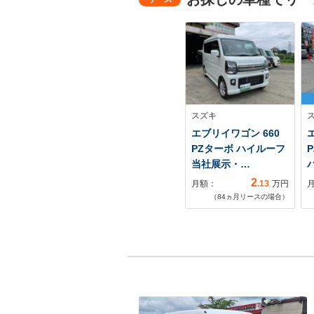
スズキ
エブリイワゴン 660
PZターボ ハイルーフ
当社展示・…
2
月額：
.13
万円
（
84
ヵ月リースの場合）