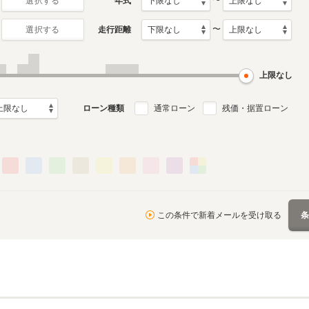
〜
年式
選択する
〜
走行距離
選択する
初代
月～2015年1月
1999年6月～2005年7月
ル
生産モデル
上限なし
ローン種類
通常ローン
残価・据置ローン
この条件で新着メールを受け取る