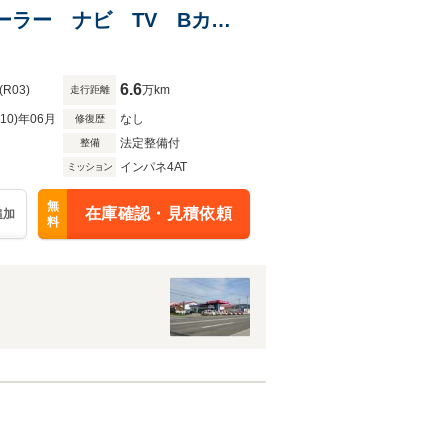
ーラー ナビ TV Bカメ
6.6
(R03)
万km
走行距離
R10)年06月
なし
修復歴
法定整備付
整備
インパネ4AT
ミッション
無
在庫確認・見積依頼
追加
料