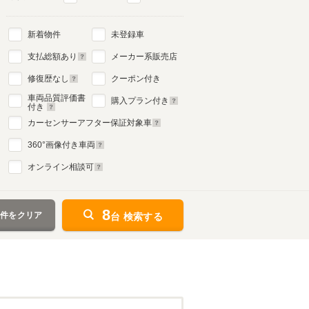
新着物件
未登録車
支払総額あり
メーカー系販売店
修復歴なし
クーポン付き
車両品質評価書
購入プラン付き
付き
カーセンサーアフター保証対象車
360
°画像付き車両
オンライン相談可
8
条件をクリア
台 検索する