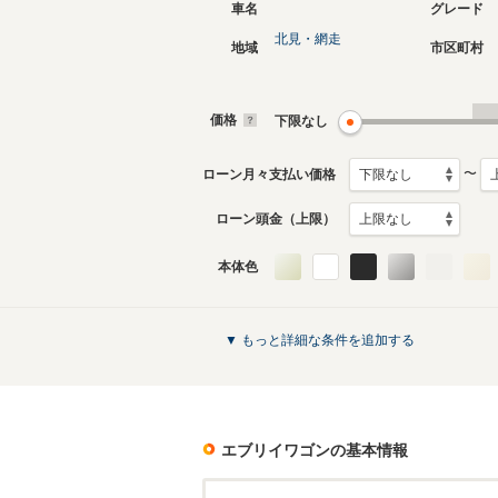
車名
グレード
北見・網走
地域
市区町村
現行
2代目
2015年2月～生産中
2005年8
生産モデ
価格
下限なし
エブリイワゴンのカタログを見る
〜
ローン月々支払い価格
ローン頭金（上限）
本体色
▼ もっと詳細な条件を追加する
エブリイワゴン
の基本情報