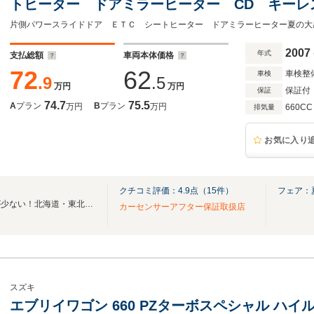
トヒーター ドアミラーヒーター CD キーレ
ステ パワーウインドウ
片側パワースライドドア ＥＴＣ シートヒーター ドアミラーヒーター夏の大
2007
年式
支払総額
車両本体価格
72
62
車検整
車検
.9
.5
万円
万円
保証付
保証
74.7
75.5
A
プラン
B
プラン
万円
万円
660CC
排気量
お気に入り
クチコミ評価：
4.9
点（
15
件）
フェア：
総額表示！修復歴なし！サビが少ない！北海道・東北11店舗合計1,000台以上！
カーセンサーアフター保証取扱店
スズキ
エブリイワゴン 660 PZターボスペシャル ハイ