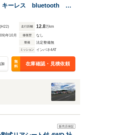
レス bluetooth 寒
ー
12.8
(H22)
万km
走行距離
R09)年10月
なし
修復歴
法定整備無
整備
インパネ4AT
ミッション
無
在庫確認・見積依頼
追加
料
販売店保証
分割式リアシート付 4WD 社