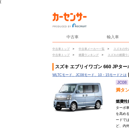
{
中古車
輸入車
中古車トップ
>
中古車メーカー一覧
>
スズキの中
中古車トップ
>
燃費ランキング
>
スズキの燃費ラ
スズキ エブリイワゴン 660 JPター
WLTCモード、JC08モード、10・15モードとは
JC08
満タ
燃費性
ターボ
を高め
ードで
ど、内外