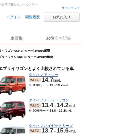
古車・中古車情報ならカーセンサー
サイトマップ
ログイン
閲覧履歴
お気に入り
車買取
お役立ち記事
イワゴン 660 JPターボ 4WDの燃費
ブリイワゴン 660 JPターボ 4WDの燃費
エブリイワゴンとよく比較されている車
ダイハツ アトレー
14.7
WLTC
km/L
※ JC08モード
19
～
19.7
km/L
ダイハツ アトレーワゴン
13.4
14.2
WLTC
～
km/L
※ JC08モード
13.8
～
15.2
km/L
ダイハツ ハイゼットカーゴ
13.7
15.6
WLTC
～
km/L