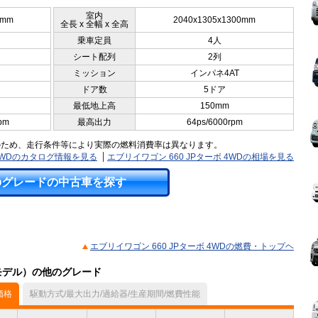
室内
5mm
2040x1305x1300mm
全長 x 全幅 x 全高
乗車定員
4人
シート配列
2列
ミッション
インパネ4AT
ドア数
5ドア
最低地上高
150mm
pm
最高出力
64ps/6000rpm
のため、走行条件等により実際の燃料消費率は異なります。
 4WDのカタログ情報を見る
エブリイワゴン 660 JPターボ 4WDの相場を見る
のグレードの中古車を探す
エブリイワゴン 660 JPターボ 4WDの燃費・トップヘ
月モデル）の他のグレード
価格
駆動方式/最大出力/過給器/生産期間/燃費性能