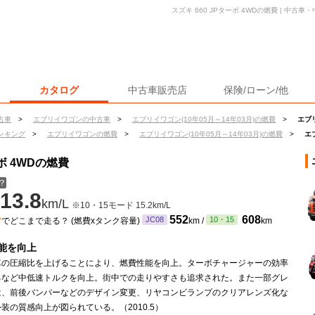
スズキ 660 JPターボ 4WDの燃費 | 中
カタログ
中古車販売店
保険/ローン/他
古車
>
エブリイワゴンの中古車
>
エブリイワゴン(10年05月～14年03月)の燃費
>
エブリ
ンキング
>
エブリイワゴンの燃費
>
エブリイワゴン(10年05月～14年03月)の燃費
>
エ
ボ 4WDの燃費
？
13.8
km/L
※10・15モード 15.2km/L
ン
552
608
JC08
10・15
でどこまで走る？ (燃費xタンク容量)
km /
km
能を向上
車の圧縮比を上げることにより、燃費性能を向上。ターボチャージャーの効率
るなど中低速トルクを向上。街中での走りやすさも追求された。また一部グレ
は、前後バンパーなどのデザイン変更、リヤコンビランプのクリアレンズ化な
装の質感向上が図られている。（2010.5）