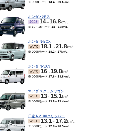
※ JC08モード
13.4
～
20.5
km/L
ホンダ バモス
14
16.8
JC08
～
km/L
※ 10・15モード
14
～
18
km/L
ホンダ N-BOX
18.1
21.8
WLTC
～
km/L
※ JC08モード
18.2
～
27
km/L
ホンダ N-VAN
16
19.8
WLTC
～
km/L
※ JC08モード
17.6
～
23.8
km/L
マツダ スクラムワゴン
13
15.1
WLTC
～
km/L
※ JC08モード
13.8
～
19.4
km/L
日産 NV100クリッパー
13.1
17.2
WLTC
～
km/L
※ JC08モード
12.8
～
20.5
km/L