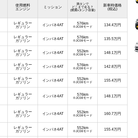
満タンで
使用燃料
新車時価格
ミッション
どこまで走る？
エンジン
(税込)
(燃費xタンク容量)
レギュラー
576km
インパネ4AT
134.4
万円
ガソリン
※JC08モード
レギュラー
576km
インパネ4AT
135.5
万円
ガソリン
※JC08モード
レギュラー
552km
インパネ4AT
148.1
万円
ガソリン
※JC08モード
レギュラー
576km
インパネ4AT
142.8
万円
ガソリン
※JC08モード
レギュラー
552km
インパネ4AT
155.4
万円
ガソリン
※JC08モード
レギュラー
576km
インパネ4AT
148.1
万円
ガソリン
※JC08モード
レギュラー
552km
インパネ4AT
160.7
万円
ガソリン
※JC08モード
レギュラー
552km
インパネ4AT
155.4
万円
ガソリン
※JC08モード