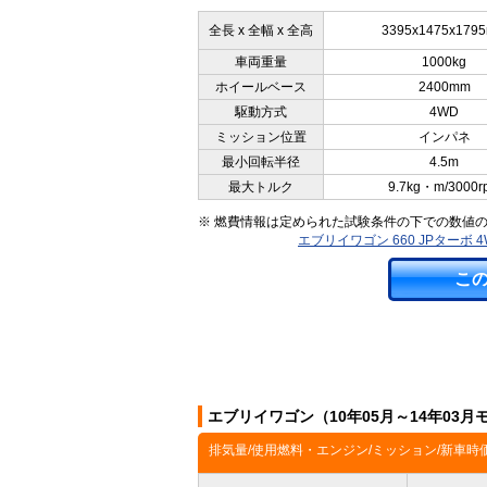
全長 x 全幅 x 全高
3395x1475x179
車両重量
1000kg
ホイールベース
2400mm
駆動方式
4WD
ミッション位置
インパネ
最小回転半径
4.5m
最大トルク
9.7kg・m/3000r
※ 燃費情報は定められた試験条件の下での数値
エブリイワゴン 660 JPターボ
こ
エブリイワゴン（10年05月～14年03
排気量/使用燃料・エンジン/ミッション/新車時