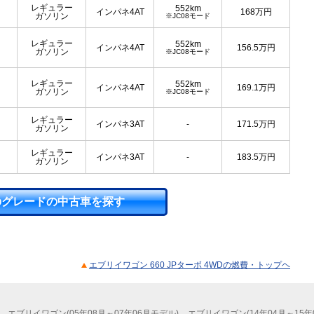
レギュラー
552km
インパネ4AT
168
万円
ガソリン
※JC08モード
レギュラー
552km
インパネ4AT
156.5
万円
ガソリン
※JC08モード
レギュラー
552km
インパネ4AT
169.1
万円
ガソリン
※JC08モード
レギュラー
インパネ3AT
-
171.5
万円
ガソリン
レギュラー
インパネ3AT
-
183.5
万円
ガソリン
のグレードの中古車を探す
エブリイワゴン 660 JPターボ 4WDの燃費・トップヘ
エブリイワゴン(05年08月～07年06月モデル)
エブリイワゴン(14年04月～15年