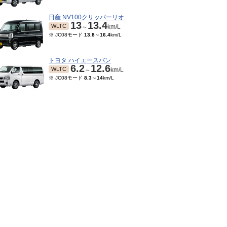
日産 NV100クリッパーリオ
13
13.4
WLTC
～
km/L
※ JC08モード
13.8
～
16.4
km/L
トヨタ ハイエースバン
6.2
12.6
WLTC
～
km/L
※ JC08モード
8.3
～
14
km/L