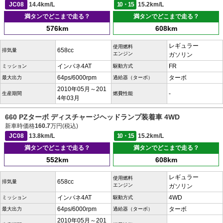
JC08
14.4km/L
10・15
15.2km/L
満タンでどこまで走る？
満タンでどこまで走る？
576km
608km
レギュラー
使用燃料
658cc
排気量
エンジン
ガソリン
インパネ4AT
FR
ミッション
駆動方式
64ps/6000rpm
ターボ
最大出力
過給器（ターボ）
2010年05月～201
-
生産期間
燃費性能
4年03月
660 PZターボ ディスチャージヘッドランプ装着車 4WD
新車時価格
160.7
万円(税込)
JC08
13.8km/L
10・15
15.2km/L
満タンでどこまで走る？
満タンでどこまで走る？
552km
608km
レギュラー
使用燃料
658cc
排気量
エンジン
ガソリン
インパネ4AT
4WD
ミッション
駆動方式
64ps/6000rpm
ターボ
最大出力
過給器（ターボ）
2010年05月～201