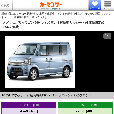
戻る
お気に入り
メニュー
新車時価格はメーカー発表当時の車両本体価格です。また基本情報など、その他の項目について
もメーカー発表時の情報に基いています。
スズキ エブリイワゴン 660 ウィズ 車いす移動車 リヤシート付 電動固定式
4WDの燃費
1/1
10年(H22)5月、一部改良時の660 PZターボスペシャルのフロント
JC08モード
10・15モード
-km/L(40L)
-km/L(40L)