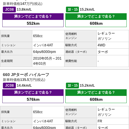
新車時価格
147
万円(税込)
JC08
13.8km/L
10・15
15.2km/L
満タンでどこまで走る？
満タンでどこまで走る？
552km
608km
レギュラー
使用燃料
658cc
排気量
エンジン
ガソリン
インパネ4AT
4WD
ミッション
駆動方式
64ps/6000rpm
ターボ
最大出力
過給器（ターボ）
2010年05月～201
-
生産期間
燃費性能
4年03月
660 JPターボ ハイルーフ
新車時価格
135.5
万円(税込)
JC08
14.4km/L
10・15
15.2km/L
満タンでどこまで走る？
満タンでどこまで走る？
576km
608km
レギュラー
使用燃料
658cc
排気量
エンジン
ガソリン
インパネ4AT
FR
ミッション
駆動方式
64ps/6000rpm
ターボ
最大出力
過給器（ターボ）