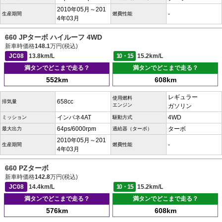
2010年05月～201
-
生産期間
燃費性能
4年03月
660 JPターボ ハイルーフ 4WD
新車時価格
148.1
万円(税込)
JC08
13.8km/L
10・15
15.2km/L
満タンでどこまで走る？
満タンでどこまで走る？
552km
608km
レギュラー
使用燃料
658cc
排気量
エンジン
ガソリン
インパネ4AT
4WD
ミッション
駆動方式
64ps/6000rpm
ターボ
最大出力
過給器（ターボ）
2010年05月～201
-
生産期間
燃費性能
4年03月
660 PZターボ
新車時価格
142.8
万円(税込)
JC08
14.4km/L
10・15
15.2km/L
満タンでどこまで走る？
満タンでどこまで走る？
576km
608km