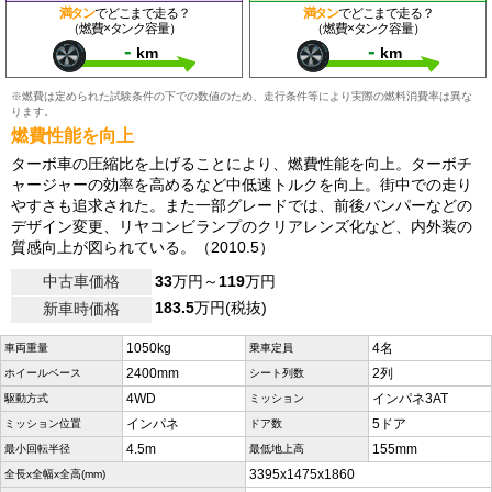
満タン
でどこまで走る？
満タン
でどこまで走る？
（燃費×タンク容量）
（燃費×タンク容量）
-
-
km
km
※燃費は定められた試験条件の下での数値のため、走行条件等により実際の燃料消費率は異な
ります。
燃費性能を向上
ターボ車の圧縮比を上げることにより、燃費性能を向上。ターボチ
ャージャーの効率を高めるなど中低速トルクを向上。街中での走り
やすさも追求された。また一部グレードでは、前後バンパーなどの
デザイン変更、リヤコンビランプのクリアレンズ化など、内外装の
質感向上が図られている。（2010.5）
中古車価格
33
万円～
119
万円
183.5
万円(税抜)
新車時価格
1050kg
4名
車両重量
乗車定員
2400mm
2列
ホイールベース
シート列数
4WD
インパネ3AT
駆動方式
ミッション
インパネ
5ドア
ミッション位置
ドア数
4.5m
155mm
最小回転半径
最低地上高
3395x1475x1860
全長x全幅x全高(mm)