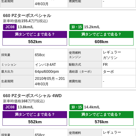
-
生産期間
燃費性能
4年03月
660 PZターボスペシャル
新車時価格
155.4
万円(税込)
JC08
13.8km/L
10・15
15.2km/L
満タンでどこまで走る？
満タンでどこまで走る？
552km
608km
レギュラー
使用燃料
658cc
排気量
エンジン
ガソリン
インパネ4AT
FR
ミッション
駆動方式
64ps/6000rpm
ターボ
最大出力
過給器（ターボ）
2010年05月～201
-
生産期間
燃費性能
4年03月
660 PZターボスペシャル 4WD
新車時価格
168
万円(税込)
JC08
13.8km/L
10・15
14.4km/L
満タンでどこまで走る？
満タンでどこまで走る？
552km
576km
レギュラー
使用燃料
658cc
排気量