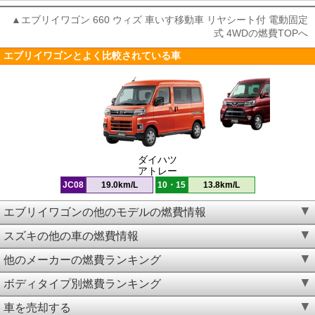
▲エブリイワゴン 660 ウィズ 車いす移動車 リヤシート付 電動固定
式 4WDの燃費TOPへ
エブリイワゴンとよく比較されている車
ダイハツ
アトレー
JC08
19.0km/L
10・15
13.8km/L
エブリイワゴンの他のモデルの燃費情報
スズキの他の車の燃費情報
他のメーカーの燃費ランキング
ボディタイプ別燃費ランキング
車を売却する