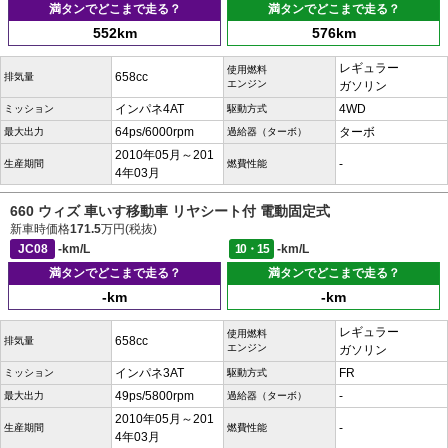
満タンでどこまで走る？
満タンでどこまで走る？
552km
576km
レギュラー
使用燃料
658cc
排気量
エンジン
ガソリン
インパネ4AT
4WD
ミッション
駆動方式
64ps/6000rpm
ターボ
最大出力
過給器（ターボ）
2010年05月～201
-
生産期間
燃費性能
4年03月
660 ウィズ 車いす移動車 リヤシート付 電動固定式
新車時価格
171.5
万円(税抜)
JC08
-km/L
10・15
-km/L
満タンでどこまで走る？
満タンでどこまで走る？
-km
-km
レギュラー
使用燃料
658cc
排気量
エンジン
ガソリン
インパネ3AT
FR
ミッション
駆動方式
49ps/5800rpm
-
最大出力
過給器（ターボ）
2010年05月～201
-
生産期間
燃費性能
4年03月