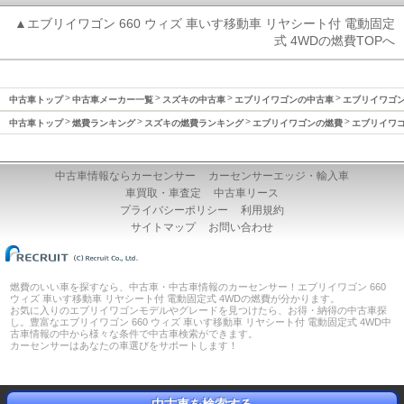
▲エブリイワゴン 660 ウィズ 車いす移動車 リヤシート付 電動固定
式 4WDの燃費TOPへ
中古車トップ
中古車メーカー一覧
スズキの中古車
エブリイワゴンの中古車
エブリイワゴン(
中古車トップ
燃費ランキング
スズキの燃費ランキング
エブリイワゴンの燃費
エブリイワゴン
中古車情報ならカーセンサー
カーセンサーエッジ・輸入車
車買取・車査定
中古車リース
プライバシーポリシー
利用規約
サイトマップ
お問い合わせ
燃費のいい車を探すなら、中古車・中古車情報のカーセンサー！エブリイワゴン 660
ウィズ 車いす移動車 リヤシート付 電動固定式 4WDの燃費が分かります。
お気に入りのエブリイワゴンモデルやグレードを見つけたら、お得・納得の中古車探
し。豊富なエブリイワゴン 660 ウィズ 車いす移動車 リヤシート付 電動固定式 4WD中
古車情報の中から様々な条件で中古車検索ができます。
カーセンサーはあなたの車選びをサポートします！