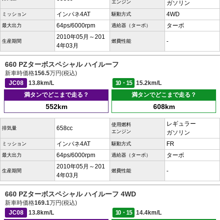
エンジン
ガソリン
インパネ4AT
4WD
ミッション
駆動方式
64ps/6000rpm
ターボ
最大出力
過給器（ターボ）
2010年05月～201
-
生産期間
燃費性能
4年03月
660 PZターボスペシャル ハイルーフ
新車時価格
156.5
万円(税込)
JC08
13.8km/L
10・15
15.2km/L
満タンでどこまで走る？
満タンでどこまで走る？
552km
608km
レギュラー
使用燃料
658cc
排気量
エンジン
ガソリン
インパネ4AT
FR
ミッション
駆動方式
64ps/6000rpm
ターボ
最大出力
過給器（ターボ）
2010年05月～201
-
生産期間
燃費性能
4年03月
660 PZターボスペシャル ハイルーフ 4WD
新車時価格
169.1
万円(税込)
JC08
13.8km/L
10・15
14.4km/L