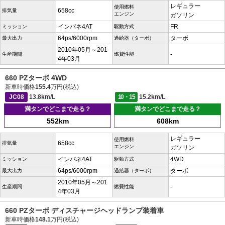
レギュラー
使用燃料
658cc
排気量
エンジン
ガソリン
インパネ4AT
FR
ミッション
駆動方式
64ps/6000rpm
ターボ
最大出力
過給器（ターボ）
2010年05月～201
-
生産期間
燃費性能
4年03月
660 PZターボ 4WD
新車時価格
155.4
万円(税込)
JC08
13.8km/L
10・15
15.2km/L
満タンでどこまで走る？
満タンでどこまで走る？
552km
608km
レギュラー
使用燃料
658cc
排気量
エンジン
ガソリン
インパネ4AT
4WD
ミッション
駆動方式
64ps/6000rpm
ターボ
最大出力
過給器（ターボ）
2010年05月～201
-
生産期間
燃費性能
4年03月
660 PZターボ ディスチャージヘッドランプ装着車
新車時価格
148.1
万円(税込)