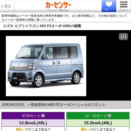
戻る
お気に入り
メニュー
新車時価格はメーカー発表当時の車両本体価格です。また基本情報など、その他の項目について
もメーカー発表時の情報に基いています。
スズキ エブリイワゴン 660 PZターボ 4WDの燃費
1/1
10年(H22)5月、一部改良時の660 PZターボスペシャルのフロント
JC08モード
10・15モード
13.8km/L(40L)
15.2km/L(40L)
満タン
でどこまで走る？
満タン
でどこまで走る？