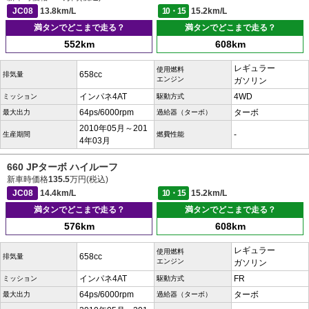
JC08
13.8km/L
10・15
15.2km/L
満タンでどこまで走る？
満タンでどこまで走る？
552km
608km
レギュラー
使用燃料
658cc
排気量
エンジン
ガソリン
インパネ4AT
4WD
ミッション
駆動方式
64ps/6000rpm
ターボ
最大出力
過給器（ターボ）
2010年05月～201
-
生産期間
燃費性能
4年03月
660 JPターボ ハイルーフ
新車時価格
135.5
万円(税込)
JC08
14.4km/L
10・15
15.2km/L
満タンでどこまで走る？
満タンでどこまで走る？
576km
608km
レギュラー
使用燃料
658cc
排気量
エンジン
ガソリン
インパネ4AT
FR
ミッション
駆動方式
64ps/6000rpm
ターボ
最大出力
過給器（ターボ）