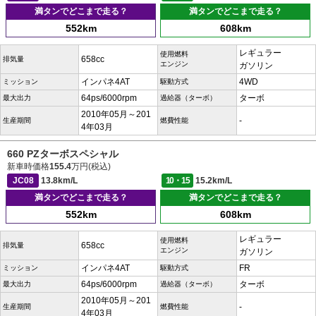
満タンでどこまで走る？
満タンでどこまで走る？
552km
608km
レギュラー
使用燃料
658cc
排気量
エンジン
ガソリン
インパネ4AT
4WD
ミッション
駆動方式
64ps/6000rpm
ターボ
最大出力
過給器（ターボ）
2010年05月～201
-
生産期間
燃費性能
4年03月
660 PZターボスペシャル
新車時価格
155.4
万円(税込)
JC08
13.8km/L
10・15
15.2km/L
満タンでどこまで走る？
満タンでどこまで走る？
552km
608km
レギュラー
使用燃料
658cc
排気量
エンジン
ガソリン
インパネ4AT
FR
ミッション
駆動方式
64ps/6000rpm
ターボ
最大出力
過給器（ターボ）
2010年05月～201
-
生産期間
燃費性能
4年03月