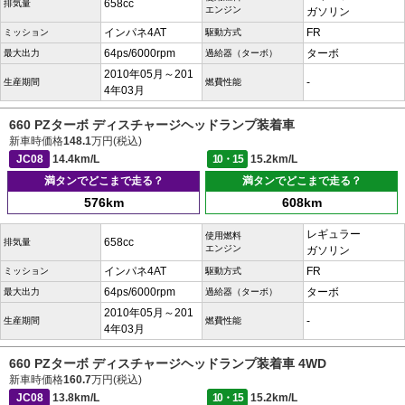
658cc
排気量
エンジン
ガソリン
インパネ4AT
FR
ミッション
駆動方式
64ps/6000rpm
ターボ
最大出力
過給器（ターボ）
2010年05月～201
-
生産期間
燃費性能
4年03月
660 PZターボ ディスチャージヘッドランプ装着車
新車時価格
148.1
万円(税込)
JC08
14.4km/L
10・15
15.2km/L
満タンでどこまで走る？
満タンでどこまで走る？
576km
608km
レギュラー
使用燃料
658cc
排気量
エンジン
ガソリン
インパネ4AT
FR
ミッション
駆動方式
64ps/6000rpm
ターボ
最大出力
過給器（ターボ）
2010年05月～201
-
生産期間
燃費性能
4年03月
660 PZターボ ディスチャージヘッドランプ装着車 4WD
新車時価格
160.7
万円(税込)
JC08
13.8km/L
10・15
15.2km/L