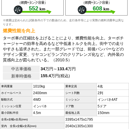
（燃費×タンク容量）
（燃費×タンク容量）
552
608
km
km
※燃費は定められた試験条件の下での数値のため、走行条件等により実際の燃料消費率は異な
ります。
燃費性能を向上
ターボ車の圧縮比を上げることにより、燃費性能を向上。ターボチ
ャージャーの効率を高めるなど中低速トルクを向上。街中での走り
やすさも追求された。また一部グレードでは、前後バンパーなどの
デザイン変更、リヤコンビランプのクリアレンズ化など、内外装の
質感向上が図られている。（2010.5）
中古車価格
34
万円～
133.4
万円
155.4
万円(税込)
新車時価格
1010kg
4名
車両重量
乗車定員
2400mm
2列
ホイールベース
シート列数
4WD
インパネ4AT
駆動方式
ミッション
インパネ
5ドア
ミッション位置
ドア数
4.5m
150mm
最小回転半径
最低地上高
3395x1475x1795
全長x全幅x全高(mm)
2040x1305x1300
室内 全長x全幅x全高(mm)