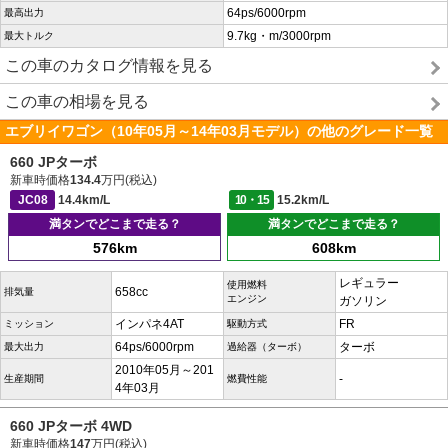
64ps/6000rpm
最高出力
9.7kg・m/3000rpm
最大トルク
この車のカタログ情報を見る
この車の相場を見る
エブリイワゴン（10年05月～14年03月モデル）の他のグレード一覧
660 JPターボ
新車時価格
134.4
万円(税込)
JC08
14.4km/L
10・15
15.2km/L
満タンでどこまで走る？
満タンでどこまで走る？
576km
608km
レギュラー
使用燃料
658cc
排気量
エンジン
ガソリン
インパネ4AT
FR
ミッション
駆動方式
64ps/6000rpm
ターボ
最大出力
過給器（ターボ）
2010年05月～201
-
生産期間
燃費性能
4年03月
660 JPターボ 4WD
新車時価格
147
万円(税込)