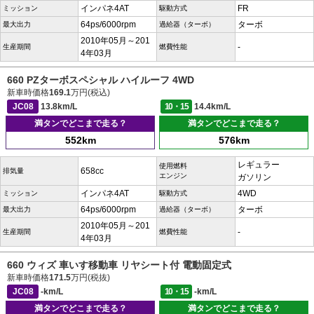
インパネ4AT
FR
ミッション
駆動方式
64ps/6000rpm
ターボ
最大出力
過給器（ターボ）
2010年05月～201
-
生産期間
燃費性能
4年03月
660 PZターボスペシャル ハイルーフ 4WD
新車時価格
169.1
万円(税込)
JC08
13.8km/L
10・15
14.4km/L
満タンでどこまで走る？
満タンでどこまで走る？
552km
576km
レギュラー
使用燃料
658cc
排気量
エンジン
ガソリン
インパネ4AT
4WD
ミッション
駆動方式
64ps/6000rpm
ターボ
最大出力
過給器（ターボ）
2010年05月～201
-
生産期間
燃費性能
4年03月
660 ウィズ 車いす移動車 リヤシート付 電動固定式
新車時価格
171.5
万円(税抜)
JC08
-km/L
10・15
-km/L
満タンでどこまで走る？
満タンでどこまで走る？