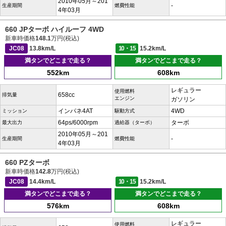
2010年05月～201
-
生産期間
燃費性能
4年03月
660 JPターボ ハイルーフ 4WD
新車時価格
148.1
万円(税込)
JC08
13.8km/L
10・15
15.2km/L
満タンでどこまで走る？
満タンでどこまで走る？
552km
608km
レギュラー
使用燃料
658cc
排気量
エンジン
ガソリン
インパネ4AT
4WD
ミッション
駆動方式
64ps/6000rpm
ターボ
最大出力
過給器（ターボ）
2010年05月～201
-
生産期間
燃費性能
4年03月
660 PZターボ
新車時価格
142.8
万円(税込)
JC08
14.4km/L
10・15
15.2km/L
満タンでどこまで走る？
満タンでどこまで走る？
576km
608km
レギュラー
使用燃料