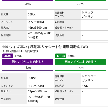
-km
-km
レギュラー
使用燃料
658cc
排気量
エンジン
ガソリン
インパネ3AT
FR
ミッション
駆動方式
49ps/5800rpm
-
最大出力
過給器（ターボ）
2010年05月～201
-
生産期間
燃費性能
4年03月
660 ウィズ 車いす移動車 リヤシート付 電動固定式 4WD
新車時価格
183.5
万円(税抜)
JC08
-km/L
10・15
-km/L
満タンでどこまで走る？
満タンでどこまで走る？
-km
-km
レギュラー
使用燃料
658cc
排気量
エンジン
ガソリン
インパネ3AT
4WD
ミッション
駆動方式
49ps/5800rpm
-
最大出力
過給器（ターボ）
2010年05月～201
-
生産期間
燃費性能
4年03月