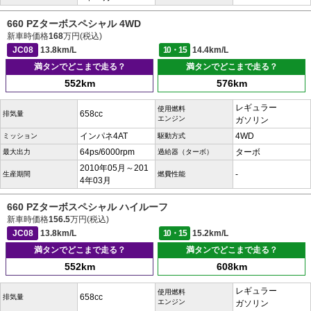
660 PZターボスペシャル 4WD
新車時価格
168
万円(税込)
JC08
13.8km/L
10・15
14.4km/L
満タンでどこまで走る？
満タンでどこまで走る？
552km
576km
レギュラー
使用燃料
658cc
排気量
エンジン
ガソリン
インパネ4AT
4WD
ミッション
駆動方式
64ps/6000rpm
ターボ
最大出力
過給器（ターボ）
2010年05月～201
-
生産期間
燃費性能
4年03月
660 PZターボスペシャル ハイルーフ
新車時価格
156.5
万円(税込)
JC08
13.8km/L
10・15
15.2km/L
満タンでどこまで走る？
満タンでどこまで走る？
552km
608km
レギュラー
使用燃料
658cc
排気量
エンジン
ガソリン