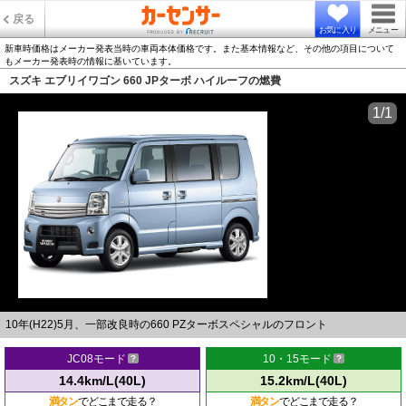
戻る
お気に入り
メニュー
新車時価格はメーカー発表当時の車両本体価格です。また基本情報など、その他の項目について
もメーカー発表時の情報に基いています。
スズキ エブリイワゴン 660 JPターボ ハイルーフの燃費
1/1
10年(H22)5月、一部改良時の660 PZターボスペシャルのフロント
JC08モード
10・15モード
14.4km/L(40L)
15.2km/L(40L)
満タン
でどこまで走る？
満タン
でどこまで走る？