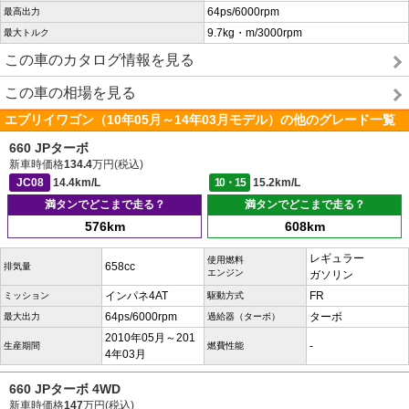
64ps/6000rpm
最高出力
9.7kg・m/3000rpm
最大トルク
この車のカタログ情報を見る
この車の相場を見る
エブリイワゴン（10年05月～14年03月モデル）の他のグレード一覧
660 JPターボ
新車時価格
134.4
万円(税込)
JC08
14.4km/L
10・15
15.2km/L
満タンでどこまで走る？
満タンでどこまで走る？
576km
608km
レギュラー
使用燃料
658cc
排気量
エンジン
ガソリン
インパネ4AT
FR
ミッション
駆動方式
64ps/6000rpm
ターボ
最大出力
過給器（ターボ）
2010年05月～201
-
生産期間
燃費性能
4年03月
660 JPターボ 4WD
新車時価格
147
万円(税込)