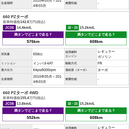
2010年05月～201
-
生産期間
燃費性能
4年03月
660 PZターボ
新車時価格
142.8
万円(税込)
JC08
14.4km/L
10・15
15.2km/L
満タンでどこまで走る？
満タンでどこまで走る？
576km
608km
レギュラー
使用燃料
658cc
排気量
エンジン
ガソリン
インパネ4AT
FR
ミッション
駆動方式
64ps/6000rpm
ターボ
最大出力
過給器（ターボ）
2010年05月～201
-
生産期間
燃費性能
4年03月
660 PZターボ 4WD
新車時価格
155.4
万円(税込)
JC08
13.8km/L
10・15
15.2km/L
満タンでどこまで走る？
満タンでどこまで走る？
552km
608km
レギュラー
使用燃料