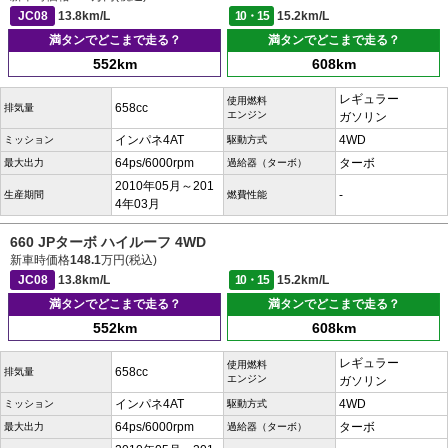
JC08
13.8km/L
10・15
15.2km/L
満タンでどこまで走る？
満タンでどこまで走る？
552km
608km
レギュラー
使用燃料
658cc
排気量
エンジン
ガソリン
インパネ4AT
4WD
ミッション
駆動方式
64ps/6000rpm
ターボ
最大出力
過給器（ターボ）
2010年05月～201
-
生産期間
燃費性能
4年03月
660 JPターボ ハイルーフ 4WD
新車時価格
148.1
万円(税込)
JC08
13.8km/L
10・15
15.2km/L
満タンでどこまで走る？
満タンでどこまで走る？
552km
608km
レギュラー
使用燃料
658cc
排気量
エンジン
ガソリン
インパネ4AT
4WD
ミッション
駆動方式
64ps/6000rpm
ターボ
最大出力
過給器（ターボ）