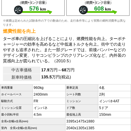
（燃費×タンク容量）
（燃費×タンク容量）
576
608
km
km
※燃費は定められた試験条件の下での数値のため、走行条件等により実際の燃料消費率は異な
ります。
燃費性能を向上
ターボ車の圧縮比を上げることにより、燃費性能を向上。ターボチ
ャージャーの効率を高めるなど中低速トルクを向上。街中での走り
やすさも追求された。また一部グレードでは、前後バンパーなどの
デザイン変更、リヤコンビランプのクリアレンズ化など、内外装の
質感向上が図られている。（2010.5）
中古車価格
17.9
万円～
68
万円
135.5
万円(税込)
新車時価格
960kg
4名
車両重量
乗車定員
2400mm
2列
ホイールベース
シート列数
FR
インパネ4AT
駆動方式
ミッション
インパネ
5ドア
ミッション位置
ドア数
4.5m
150mm
最小回転半径
最低地上高
3395x1475x1880
全長x全幅x全高(mm)
2040x1305x1385
室内 全長x全幅x全高(mm)