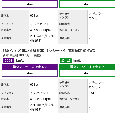
-km
-km
レギュラー
使用燃料
658cc
排気量
エンジン
ガソリン
インパネ3AT
FR
ミッション
駆動方式
49ps/5800rpm
-
最大出力
過給器（ターボ）
2010年05月～201
-
生産期間
燃費性能
4年03月
660 ウィズ 車いす移動車 リヤシート付 電動固定式 4WD
新車時価格
183.5
万円(税抜)
JC08
-km/L
10・15
-km/L
満タンでどこまで走る？
満タンでどこまで走る？
-km
-km
レギュラー
使用燃料
658cc
排気量
エンジン
ガソリン
インパネ3AT
4WD
ミッション
駆動方式
49ps/5800rpm
-
最大出力
過給器（ターボ）
2010年05月～201
-
生産期間
燃費性能
4年03月