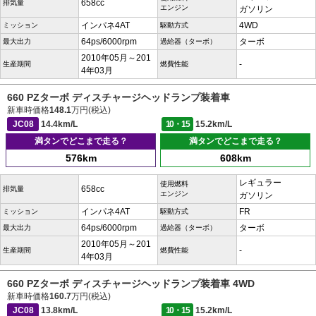
658cc
排気量
エンジン
ガソリン
インパネ4AT
4WD
ミッション
駆動方式
64ps/6000rpm
ターボ
最大出力
過給器（ターボ）
2010年05月～201
-
生産期間
燃費性能
4年03月
660 PZターボ ディスチャージヘッドランプ装着車
新車時価格
148.1
万円(税込)
JC08
14.4km/L
10・15
15.2km/L
満タンでどこまで走る？
満タンでどこまで走る？
576km
608km
レギュラー
使用燃料
658cc
排気量
エンジン
ガソリン
インパネ4AT
FR
ミッション
駆動方式
64ps/6000rpm
ターボ
最大出力
過給器（ターボ）
2010年05月～201
-
生産期間
燃費性能
4年03月
660 PZターボ ディスチャージヘッドランプ装着車 4WD
新車時価格
160.7
万円(税込)
JC08
13.8km/L
10・15
15.2km/L