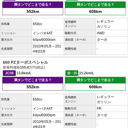
満タンでどこまで走る？
満タンでどこまで走る？
552km
608km
レギュラー
使用燃料
658cc
排気量
エンジン
ガソリン
インパネ4AT
4WD
ミッション
駆動方式
64ps/6000rpm
ターボ
最大出力
過給器（ターボ）
2010年05月～201
-
生産期間
燃費性能
4年03月
660 PZターボスペシャル
新車時価格
155.4
万円(税込)
JC08
13.8km/L
10・15
15.2km/L
満タンでどこまで走る？
満タンでどこまで走る？
552km
608km
レギュラー
使用燃料
658cc
排気量
エンジン
ガソリン
インパネ4AT
FR
ミッション
駆動方式
64ps/6000rpm
ターボ
最大出力
過給器（ターボ）
2010年05月～201
-
生産期間
燃費性能
4年03月