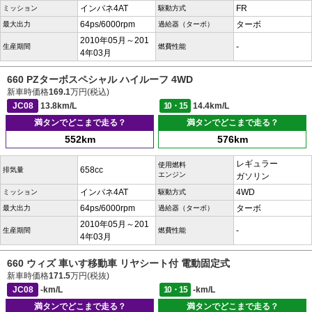
インパネ4AT
FR
ミッション
駆動方式
64ps/6000rpm
ターボ
最大出力
過給器（ターボ）
2010年05月～201
-
生産期間
燃費性能
4年03月
660 PZターボスペシャル ハイルーフ 4WD
新車時価格
169.1
万円(税込)
JC08
13.8km/L
10・15
14.4km/L
満タンでどこまで走る？
満タンでどこまで走る？
552km
576km
レギュラー
使用燃料
658cc
排気量
エンジン
ガソリン
インパネ4AT
4WD
ミッション
駆動方式
64ps/6000rpm
ターボ
最大出力
過給器（ターボ）
2010年05月～201
-
生産期間
燃費性能
4年03月
660 ウィズ 車いす移動車 リヤシート付 電動固定式
新車時価格
171.5
万円(税抜)
JC08
-km/L
10・15
-km/L
満タンでどこまで走る？
満タンでどこまで走る？