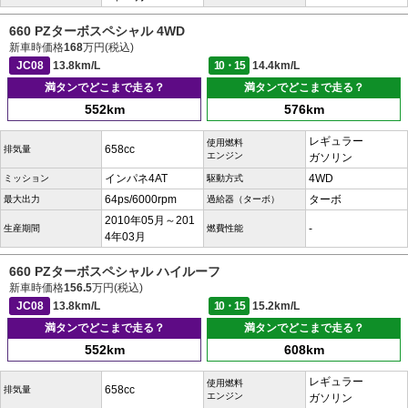
660 PZターボスペシャル 4WD
新車時価格
168
万円(税込)
JC08
13.8km/L
10・15
14.4km/L
満タンでどこまで走る？
満タンでどこまで走る？
552km
576km
レギュラー
使用燃料
658cc
排気量
エンジン
ガソリン
インパネ4AT
4WD
ミッション
駆動方式
64ps/6000rpm
ターボ
最大出力
過給器（ターボ）
2010年05月～201
-
生産期間
燃費性能
4年03月
660 PZターボスペシャル ハイルーフ
新車時価格
156.5
万円(税込)
JC08
13.8km/L
10・15
15.2km/L
満タンでどこまで走る？
満タンでどこまで走る？
552km
608km
レギュラー
使用燃料
658cc
排気量
エンジン
ガソリン