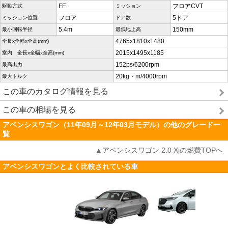
FF
フロアCVT
駆動方式
ミッション
フロア
5ドア
ミッション位置
ドア数
5.4m
150mm
最小回転半径
最低地上高
4765x1810x1480
全長x全幅x全高(mm)
2015x1495x1185
室内 全長x全幅x全高(mm)
152ps/6200rpm
最高出力
20kg・m/4000rpm
最大トルク
この車のカタログ情報を見る
この車の相場を見る
アベンシスワゴン（11年09月～12年03月モデル）の他のグレード一
覧
▲アベンシスワゴン 2.0 Xiの燃費TOPへ
アベンシスワゴンとよく比較されている車