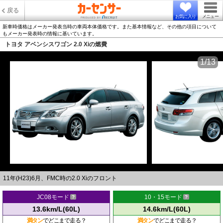
戻る
お気に入り
メニュー
新車時価格はメーカー発表当時の車両本体価格です。また基本情報など、その他の項目について
もメーカー発表時の情報に基いています。
トヨタ アベンシスワゴン 2.0 Xiの燃費
1/13
11年(H23)6月、FMC時の2.0 Xiのフロント
JC08モード
10・15モード
13.6km/L(60L)
14.6km/L(60L)
満タン
でどこまで走る？
満タン
でどこまで走る？