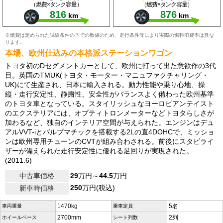
（燃費×タンク容量）
（燃費×タンク容量）
816
876
km
km
※燃費は定められた試験条件の下での数値のため、走行条件等により実際の燃料消費率は異な
ります。
本場、欧州仕込みの本格派ステーションワゴン
トヨタ初のDセグメントカーとして、欧州に打って出た意欲作の3代
目。英国のTMUK(トヨタ・モーター・マニュファクチャリング・
UK)にて生産され、日本に輸入される。動力性能や乗り心地、操
縦・走行安定性、静粛性、安全性がバランスよく備わった欧州基準
のトヨタ車となっている。スタイリッシュなヨーロピアンテイスト
のエクステリアには、オプティトロンメーターなどトヨタらしさが
加わるなど、独自のインテリア空間が与えられた。エンジンはデュ
アルVVT-iとバルブマチックを搭載する2Lの直4DOHCで、ミッショ
ンは欧州専用チューンのCVTが組み合わされる。前後にスタビライ
ザーが備えられた走行安定性に優れる足回りが実現された。
(2011.6)
中古車価格
29
万円～
44.5
万円
250
万円(税込)
新車時価格
1470kg
5名
車両重量
乗車定員
2700mm
2列
ホイールベース
シート列数