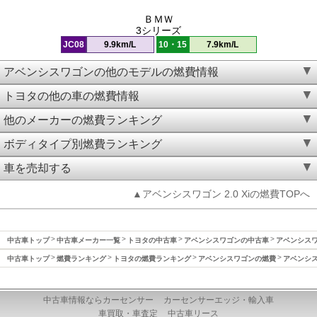
ＢＭＷ
3シリーズ
JC08
9.9km/L
10・15
7.9km/L
アベンシスワゴンの他のモデルの燃費情報
トヨタの他の車の燃費情報
他のメーカーの燃費ランキング
ボディタイプ別燃費ランキング
車を売却する
▲アベンシスワゴン 2.0 Xiの燃費TOPへ
中古車トップ
中古車メーカー一覧
トヨタの中古車
アベンシスワゴンの中古車
アベンシスワゴ
中古車トップ
燃費ランキング
トヨタの燃費ランキング
アベンシスワゴンの燃費
アベンシス
中古車情報ならカーセンサー
カーセンサーエッジ・輸入車
車買取・車査定
中古車リース