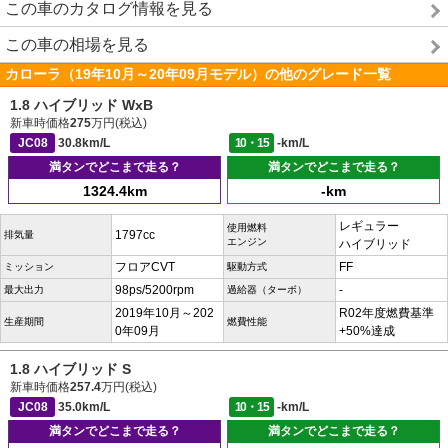
この車のカタログ情報を見る
この車の相場を見る
カローラ（19年10月～20年09月モデル）の他のグレード一覧
1.8 ハイブリッド WxB
新車時価格
275
万円(税込)
JC08
30.8km/L
10・15
-km/L
満タンでどこまで走る？
満タンでどこまで走る？
1324.4km
-km
レギュラー
使用燃料
1797cc
排気量
エンジン
ハイブリッド
フロアCVT
FF
ミッション
駆動方式
98ps/5200rpm
-
最大出力
過給器（ターボ）
2019年10月～202
R02年度燃費基準
生産期間
燃費性能
0年09月
+50%達成
1.8 ハイブリッド S
新車時価格
257.4
万円(税込)
JC08
35.0km/L
10・15
-km/L
満タンでどこまで走る？
満タンでどこまで走る？