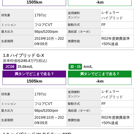
1505km
-km
レギュラー
使用燃料
1797cc
排気量
エンジン
ハイブリッド
フロアCVT
FF
ミッション
駆動方式
98ps/5200rpm
-
最大出力
過給器（ターボ）
2019年10月～202
R02年度燃費基準
生産期間
燃費性能
0年09月
+50%達成
1.8 ハイブリッド G-X
新車時価格
240.4
万円(税込)
JC08
35.0km/L
10・15
-km/L
満タンでどこまで走る？
満タンでどこまで走る？
1505km
-km
レギュラー
使用燃料
1797cc
排気量
エンジン
ハイブリッド
フロアCVT
FF
ミッション
駆動方式
98ps/5200rpm
-
最大出力
過給器（ターボ）
2019年10月～202
R02年度燃費基準
生産期間
燃費性能
0年09月
+50%達成