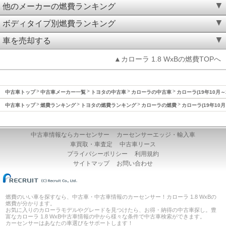
他のメーカーの燃費ランキング
ボディタイプ別燃費ランキング
車を売却する
▲カローラ 1.8 WxBの燃費TOPへ
中古車トップ
中古車メーカー一覧
トヨタの中古車
カローラの中古車
カローラ(19年10月～
中古車トップ
燃費ランキング
トヨタの燃費ランキング
カローラの燃費
カローラ(19年10月
中古車情報ならカーセンサー
カーセンサーエッジ・輸入車
車買取・車査定
中古車リース
プライバシーポリシー
利用規約
サイトマップ
お問い合わせ
燃費のいい車を探すなら、中古車・中古車情報のカーセンサー！カローラ 1.8 WxBの
燃費が分かります。
お気に入りのカローラモデルやグレードを見つけたら、お得・納得の中古車探し。豊
富なカローラ 1.8 WxB中古車情報の中から様々な条件で中古車検索ができます。
カーセンサーはあなたの車選びをサポートします！