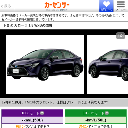
戻る
お気に入り
メニュー
新車時価格はメーカー発表当時の車両本体価格です。また基本情報など、その他の項目について
もメーカー発表時の情報に基いています。
トヨタ カローラ 1.8 WxBの燃費
1/3
19年(R1)9月、FMC時のフロント。仕様はグレードにより異なります
JC08モード
10・15モード
-km/L(50L)
-km/L(50L)
満タン
でどこまで走る？
満タン
でどこまで走る？