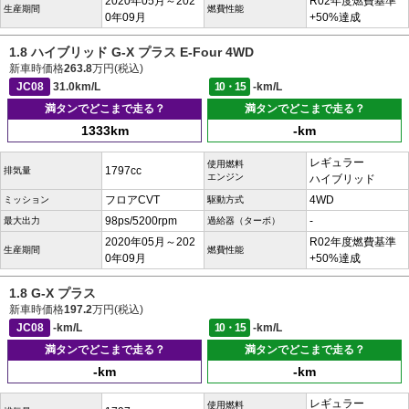
2020年05月～202
R02年度燃費基準
生産期間
燃費性能
0年09月
+50%達成
1.8 ハイブリッド G-X プラス E-Four 4WD
新車時価格
263.8
万円(税込)
JC08
31.0km/L
10・15
-km/L
満タンでどこまで走る？
満タンでどこまで走る？
1333km
-km
レギュラー
使用燃料
1797cc
排気量
エンジン
ハイブリッド
フロアCVT
4WD
ミッション
駆動方式
98ps/5200rpm
-
最大出力
過給器（ターボ）
2020年05月～202
R02年度燃費基準
生産期間
燃費性能
0年09月
+50%達成
1.8 G-X プラス
新車時価格
197.2
万円(税込)
JC08
-km/L
10・15
-km/L
満タンでどこまで走る？
満タンでどこまで走る？
-km
-km
レギュラー
使用燃料