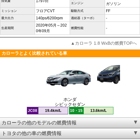
1797cc
排気量
エンジン
ガソリン
フロアCVT
FF
ミッション
駆動方式
140ps/6200rpm
-
最大出力
過給器（ターボ）
2020年05月～202
-
生産期間
燃費性能
0年09月
▲カローラ 1.8 WxBの燃費TOPへ
カローラとよく比較されている車
ホンダ
シビックセダン
JC08
19.4km/L
10・15
13.6km/L
カローラの他のモデルの燃費情報
トヨタの他の車の燃費情報