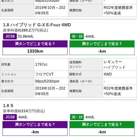
98ps/5200rpm
-
最大出力
過給器（ターボ）
2019年10月～202
R02年度燃費基準
生産期間
燃費性能
0年09月
+50%達成
1.8 ハイブリッド G-X E-Four 4WD
新車時価格
260.2
万円(税込)
JC08
31.0km/L
10・15
-km/L
満タンでどこまで走る？
満タンでどこまで走る？
1333km
-km
レギュラー
使用燃料
1797cc
排気量
エンジン
ハイブリッド
フロアCVT
4WD
ミッション
駆動方式
98ps/5200rpm
-
最大出力
過給器（ターボ）
2019年10月～202
R02年度燃費基準
生産期間
燃費性能
0年09月
+50%達成
1.8 S
新車時価格
214
万円(税込)
JC08
-km/L
10・15
-km/L
満タンでどこまで走る？
満タンでどこまで走る？
-km
-km