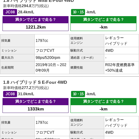
1.8 ハイブリッド WxB E-Four 4WD
新車時価格
294.8
万円(税込)
JC08
28.4km/L
10・15
-km/L
満タンでどこまで走る？
満タンでどこまで走る？
1221.2km
-km
レギュラー
使用燃料
1797cc
排気量
エンジン
ハイブリッド
フロアCVT
4WD
ミッション
駆動方式
98ps/5200rpm
-
最大出力
過給器（ターボ）
2019年10月～202
R02年度燃費基準
生産期間
燃費性能
0年09月
+50%達成
1.8 ハイブリッド S E-Four 4WD
新車時価格
277.2
万円(税込)
JC08
31.0km/L
10・15
-km/L
満タンでどこまで走る？
満タンでどこまで走る？
1333km
-km
レギュラー
使用燃料
1797cc
排気量
エンジン
ハイブリッド
フロアCVT
4WD
ミッション
駆動方式