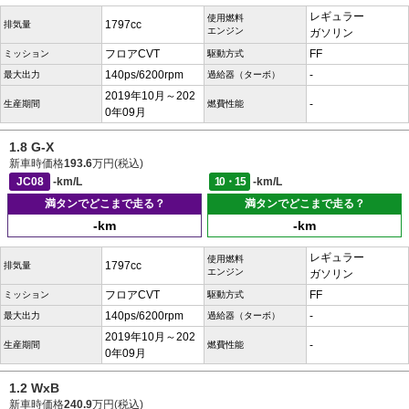
レギュラー
使用燃料
1797cc
排気量
エンジン
ガソリン
フロアCVT
FF
ミッション
駆動方式
140ps/6200rpm
-
最大出力
過給器（ターボ）
2019年10月～202
-
生産期間
燃費性能
0年09月
1.8 G-X
新車時価格
193.6
万円(税込)
JC08
-km/L
10・15
-km/L
満タンでどこまで走る？
満タンでどこまで走る？
-km
-km
レギュラー
使用燃料
1797cc
排気量
エンジン
ガソリン
フロアCVT
FF
ミッション
駆動方式
140ps/6200rpm
-
最大出力
過給器（ターボ）
2019年10月～202
-
生産期間
燃費性能
0年09月
1.2 WxB
新車時価格
240.9
万円(税込)