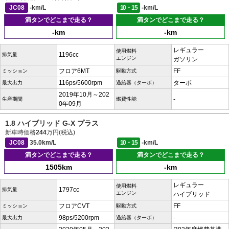
JC08
-km/L
10・15
-km/L
満タンでどこまで走る？
満タンでどこまで走る？
-km
-km
レギュラー
使用燃料
1196cc
排気量
エンジン
ガソリン
フロア6MT
FF
ミッション
駆動方式
116ps/5600rpm
ターボ
最大出力
過給器（ターボ）
2019年10月～202
-
生産期間
燃費性能
0年09月
1.8 ハイブリッド G-X プラス
新車時価格
244
万円(税込)
JC08
35.0km/L
10・15
-km/L
満タンでどこまで走る？
満タンでどこまで走る？
1505km
-km
レギュラー
使用燃料
1797cc
排気量
エンジン
ハイブリッド
フロアCVT
FF
ミッション
駆動方式
98ps/5200rpm
-
最大出力
過給器（ターボ）