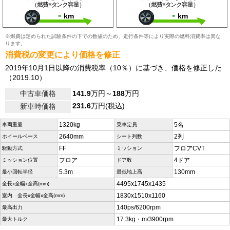
（燃費×タンク容量）
（燃費×タンク容量）
-
-
km
km
※燃費は定められた試験条件の下での数値のため、走行条件等により実際の燃料消費率は異な
ります。
消費税の変更により価格を修正
2019年10月1日以降の消費税率（10％）に基づき、価格を修正した
（2019.10）
中古車価格
141.9
万円～
188
万円
231.6
万円(税込)
新車時価格
1320kg
5名
車両重量
乗車定員
2640mm
2列
ホイールベース
シート列数
FF
フロアCVT
駆動方式
ミッション
フロア
4ドア
ミッション位置
ドア数
5.3m
130mm
最小回転半径
最低地上高
4495x1745x1435
全長x全幅x全高(mm)
1830x1510x1160
室内 全長x全幅x全高(mm)
140ps/6200rpm
最高出力
17.3kg・m/3900rpm
最大トルク