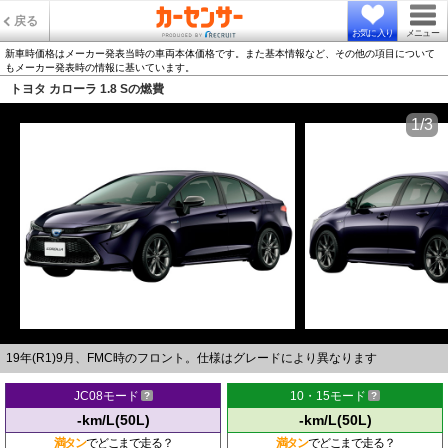
戻る
お気に入り
メニュー
新車時価格はメーカー発表当時の車両本体価格です。また基本情報など、その他の項目について
もメーカー発表時の情報に基いています。
トヨタ カローラ 1.8 Sの燃費
1/3
19年(R1)9月、FMC時のフロント。仕様はグレードにより異なります
JC08モード
10・15モード
-km/L(50L)
-km/L(50L)
満タン
でどこまで走る？
満タン
でどこまで走る？