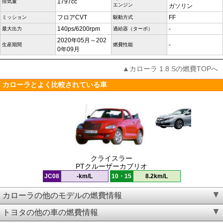
1797cc
排気量
エンジン
ガソリン
フロアCVT
FF
ミッション
駆動方式
140ps/6200rpm
-
最大出力
過給器（ターボ）
2020年05月～202
-
生産期間
燃費性能
0年09月
▲カローラ 1.8 Sの燃費TOPへ
カローラとよく比較されている車
クライスラー
PTクルーザーカブリオ
JC08
-km/L
10・15
8.2km/L
カローラの他のモデルの燃費情報
トヨタの他の車の燃費情報