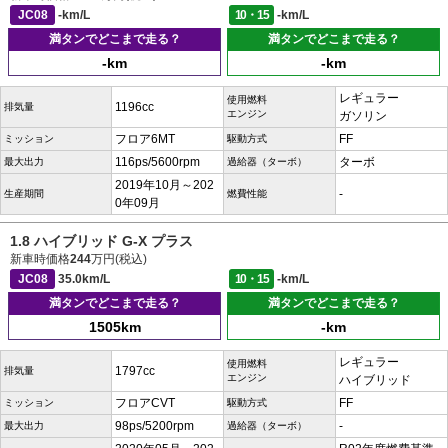
JC08
-km/L
10・15
-km/L
満タンでどこまで走る？
満タンでどこまで走る？
-km
-km
レギュラー
使用燃料
1196cc
排気量
エンジン
ガソリン
フロア6MT
FF
ミッション
駆動方式
116ps/5600rpm
ターボ
最大出力
過給器（ターボ）
2019年10月～202
-
生産期間
燃費性能
0年09月
1.8 ハイブリッド G-X プラス
新車時価格
244
万円(税込)
JC08
35.0km/L
10・15
-km/L
満タンでどこまで走る？
満タンでどこまで走る？
1505km
-km
レギュラー
使用燃料
1797cc
排気量
エンジン
ハイブリッド
フロアCVT
FF
ミッション
駆動方式
98ps/5200rpm
-
最大出力
過給器（ターボ）