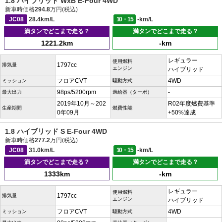
1.8 ハイブリッド WxB E-Four 4WD
新車時価格
294.8
万円(税込)
JC08
28.4km/L
10・15
-km/L
満タンでどこまで走る？
満タンでどこまで走る？
1221.2km
-km
レギュラー
使用燃料
1797cc
排気量
エンジン
ハイブリッド
フロアCVT
4WD
ミッション
駆動方式
98ps/5200rpm
-
最大出力
過給器（ターボ）
2019年10月～202
R02年度燃費基準
生産期間
燃費性能
0年09月
+50%達成
1.8 ハイブリッド S E-Four 4WD
新車時価格
277.2
万円(税込)
JC08
31.0km/L
10・15
-km/L
満タンでどこまで走る？
満タンでどこまで走る？
1333km
-km
レギュラー
使用燃料
1797cc
排気量
エンジン
ハイブリッド
フロアCVT
4WD
ミッション
駆動方式