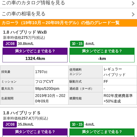
この車のカタログ情報を見る
この車の相場を見る
カローラ（19年10月～20年09月モデル）の他のグレード一覧
1.8 ハイブリッド WxB
新車時価格
275
万円(税込)
JC08
30.8km/L
10・15
-km/L
満タンでどこまで走る？
満タンでどこまで走る？
1324.4km
-km
レギュラー
使用燃料
1797cc
排気量
エンジン
ハイブリッド
フロアCVT
FF
ミッション
駆動方式
98ps/5200rpm
-
最大出力
過給器（ターボ）
2019年10月～202
R02年度燃費基準
生産期間
燃費性能
0年09月
+50%達成
1.8 ハイブリッド S
新車時価格
257.4
万円(税込)
JC08
35.0km/L
10・15
-km/L
満タンでどこまで走る？
満タンでどこまで走る？