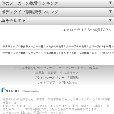
他のメーカーの燃費ランキング
ボディタイプ別燃費ランキング
車を売却する
▲カローラ 1.8 Sの燃費TOPへ
中古車トップ
中古車メーカー一覧
トヨタの中古車
カローラの中古車
カローラ(19年10月～
中古車トップ
燃費ランキング
トヨタの燃費ランキング
カローラの燃費
カローラ(19年10月
中古車情報ならカーセンサー
カーセンサーエッジ・輸入車
車買取・車査定
中古車リース
プライバシーポリシー
利用規約
サイトマップ
お問い合わせ
燃費のいい車を探すなら、中古車・中古車情報のカーセンサー！カローラ 1.8 Sの燃費
が分かります。
お気に入りのカローラモデルやグレードを見つけたら、お得・納得の中古車探し。豊
富なカローラ 1.8 S中古車情報の中から様々な条件で中古車検索ができます。
カーセンサーはあなたの車選びをサポートします！