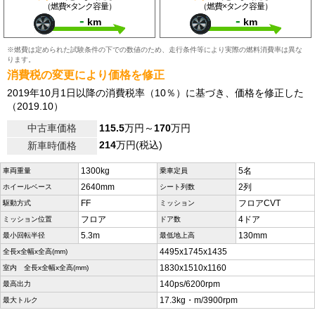
（燃費×タンク容量）
（燃費×タンク容量）
-
-
km
km
※燃費は定められた試験条件の下での数値のため、走行条件等により実際の燃料消費率は異な
ります。
消費税の変更により価格を修正
2019年10月1日以降の消費税率（10％）に基づき、価格を修正した
（2019.10）
中古車価格
115.5
万円～
170
万円
214
万円(税込)
新車時価格
1300kg
5名
車両重量
乗車定員
2640mm
2列
ホイールベース
シート列数
FF
フロアCVT
駆動方式
ミッション
フロア
4ドア
ミッション位置
ドア数
5.3m
130mm
最小回転半径
最低地上高
4495x1745x1435
全長x全幅x全高(mm)
1830x1510x1160
室内 全長x全幅x全高(mm)
140ps/6200rpm
最高出力
17.3kg・m/3900rpm
最大トルク