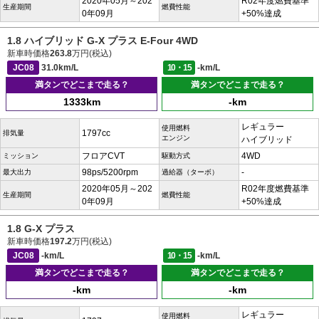
2020年05月～202
R02年度燃費基準
生産期間
燃費性能
0年09月
+50%達成
1.8 ハイブリッド G-X プラス E-Four 4WD
新車時価格
263.8
万円(税込)
JC08
31.0km/L
10・15
-km/L
満タンでどこまで走る？
満タンでどこまで走る？
1333km
-km
レギュラー
使用燃料
1797cc
排気量
エンジン
ハイブリッド
フロアCVT
4WD
ミッション
駆動方式
98ps/5200rpm
-
最大出力
過給器（ターボ）
2020年05月～202
R02年度燃費基準
生産期間
燃費性能
0年09月
+50%達成
1.8 G-X プラス
新車時価格
197.2
万円(税込)
JC08
-km/L
10・15
-km/L
満タンでどこまで走る？
満タンでどこまで走る？
-km
-km
レギュラー
使用燃料