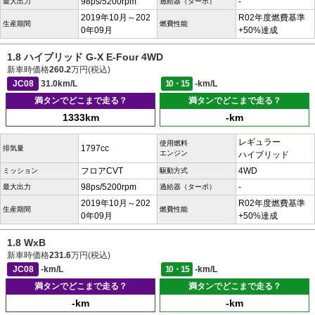
98ps/5200rpm
-
最大出力
過給器（ターボ）
2019年10月～202
R02年度燃費基準
生産期間
燃費性能
0年09月
+50%達成
1.8 ハイブリッド G-X E-Four 4WD
新車時価格
260.2
万円(税込)
JC08
31.0km/L
10・15
-km/L
満タンでどこまで走る？
満タンでどこまで走る？
1333km
-km
レギュラー
使用燃料
1797cc
排気量
エンジン
ハイブリッド
フロアCVT
4WD
ミッション
駆動方式
98ps/5200rpm
-
最大出力
過給器（ターボ）
2019年10月～202
R02年度燃費基準
生産期間
燃費性能
0年09月
+50%達成
1.8 WxB
新車時価格
231.6
万円(税込)
JC08
-km/L
10・15
-km/L
満タンでどこまで走る？
満タンでどこまで走る？
-km
-km