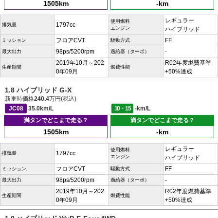
1505km
-km
レギュラー
使用燃料
1797cc
排気量
エンジン
ハイブリッド
フロアCVT
FF
ミッション
駆動方式
98ps/5200rpm
-
最大出力
過給器（ターボ）
2019年10月～202
R02年度燃費基準
生産期間
燃費性能
0年09月
+50%達成
1.8 ハイブリッド G-X
新車時価格
240.4
万円(税込)
JC08
35.0km/L
10・15
-km/L
満タンでどこまで走る？
満タンでどこまで走る？
1505km
-km
レギュラー
使用燃料
1797cc
排気量
エンジン
ハイブリッド
フロアCVT
FF
ミッション
駆動方式
98ps/5200rpm
-
最大出力
過給器（ターボ）
2019年10月～202
R02年度燃費基準
生産期間
燃費性能
0年09月
+50%達成