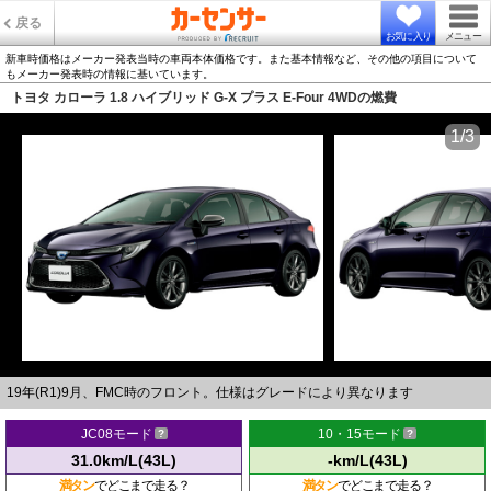
戻る
お気に入り
メニュー
新車時価格はメーカー発表当時の車両本体価格です。また基本情報など、その他の項目について
もメーカー発表時の情報に基いています。
トヨタ カローラ 1.8 ハイブリッド G-X プラス E-Four 4WDの燃費
1/3
19年(R1)9月、FMC時のフロント。仕様はグレードにより異なります
JC08モード
10・15モード
31.0km/L(43L)
-km/L(43L)
満タン
でどこまで走る？
満タン
でどこまで走る？