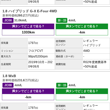
0年09月
+50%達成
1.8 ハイブリッド G-X E-Four 4WD
新車時価格
260.2
万円(税込)
JC08
31.0km/L
10・15
-km/L
満タンでどこまで走る？
満タンでどこまで走る？
1333km
-km
レギュラー
使用燃料
1797cc
排気量
エンジン
ハイブリッド
フロアCVT
4WD
ミッション
駆動方式
98ps/5200rpm
-
最大出力
過給器（ターボ）
2019年10月～202
R02年度燃費基準
生産期間
燃費性能
0年09月
+50%達成
1.8 WxB
新車時価格
231.6
万円(税込)
JC08
-km/L
10・15
-km/L
満タンでどこまで走る？
満タンでどこまで走る？
-km
-km
レギュラー
使用燃料
1797cc
排気量
エンジン