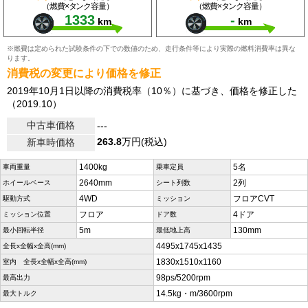
（燃費×タンク容量）
（燃費×タンク容量）
1333
-
km
km
※燃費は定められた試験条件の下での数値のため、走行条件等により実際の燃料消費率は異な
ります。
消費税の変更により価格を修正
2019年10月1日以降の消費税率（10％）に基づき、価格を修正した
（2019.10）
中古車価格
---
263.8
万円(税込)
新車時価格
1400kg
5名
車両重量
乗車定員
2640mm
2列
ホイールベース
シート列数
4WD
フロアCVT
駆動方式
ミッション
フロア
4ドア
ミッション位置
ドア数
5m
130mm
最小回転半径
最低地上高
4495x1745x1435
全長x全幅x全高(mm)
1830x1510x1160
室内 全長x全幅x全高(mm)
98ps/5200rpm
最高出力
14.5kg・m/3600rpm
最大トルク