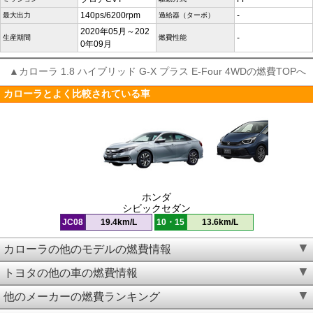
140ps/6200rpm
-
最大出力
過給器（ターボ）
2020年05月～202
-
生産期間
燃費性能
0年09月
▲カローラ 1.8 ハイブリッド G-X プラス E-Four 4WDの燃費TOPへ
カローラとよく比較されている車
ホンダ
シビックセダン
JC08
19.4km/L
10・15
13.6km/L
カローラの他のモデルの燃費情報
トヨタの他の車の燃費情報
他のメーカーの燃費ランキング