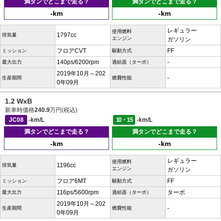
満タンでどこまで走る？
満タンでどこまで走る？
-km
-km
レギュラー
使用燃料
1797cc
排気量
エンジン
ガソリン
フロアCVT
FF
ミッション
駆動方式
140ps/6200rpm
-
最大出力
過給器（ターボ）
2019年10月～202
-
生産期間
燃費性能
0年09月
1.2 WxB
新車時価格
240.9
万円(税込)
JC08
-km/L
10・15
-km/L
満タンでどこまで走る？
満タンでどこまで走る？
-km
-km
レギュラー
使用燃料
1196cc
排気量
エンジン
ガソリン
フロア6MT
FF
ミッション
駆動方式
116ps/5600rpm
ターボ
最大出力
過給器（ターボ）
2019年10月～202
-
生産期間
燃費性能
0年09月