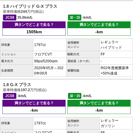
1.8 ハイブリッド G-X プラス
新車時価格
244
万円(税込)
JC08
35.0km/L
10・15
-km/L
満タンでどこまで走る？
満タンでどこまで走る？
1505km
-km
レギュラー
使用燃料
1797cc
排気量
エンジン
ハイブリッド
フロアCVT
FF
ミッション
駆動方式
98ps/5200rpm
-
最大出力
過給器（ターボ）
2020年05月～202
R02年度燃費基準
生産期間
燃費性能
0年09月
+50%達成
1.8 G-X プラス
新車時価格
197.2
万円(税込)
JC08
-km/L
10・15
-km/L
満タンでどこまで走る？
満タンでどこまで走る？
-km
-km
レギュラー
使用燃料
1797cc
排気量
エンジン
ガソリン
フロアCVT
FF
ミッション
駆動方式