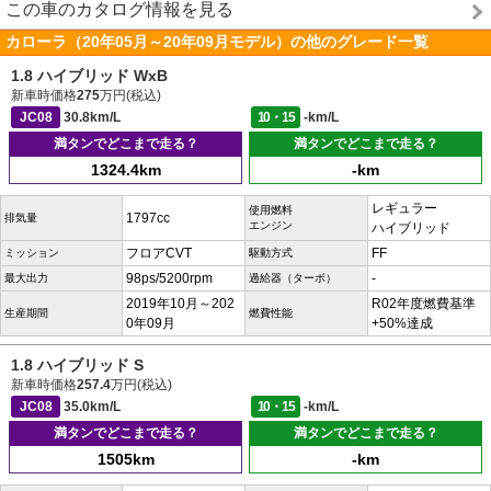
この車のカタログ情報を見る
カローラ（20年05月～20年09月モデル）の他のグレード一覧
1.8 ハイブリッド WxB
新車時価格
275
万円(税込)
JC08
30.8km/L
10・15
-km/L
満タンでどこまで走る？
満タンでどこまで走る？
1324.4km
-km
レギュラー
使用燃料
1797cc
排気量
エンジン
ハイブリッド
フロアCVT
FF
ミッション
駆動方式
98ps/5200rpm
-
最大出力
過給器（ターボ）
2019年10月～202
R02年度燃費基準
生産期間
燃費性能
0年09月
+50%達成
1.8 ハイブリッド S
新車時価格
257.4
万円(税込)
JC08
35.0km/L
10・15
-km/L
満タンでどこまで走る？
満タンでどこまで走る？
1505km
-km