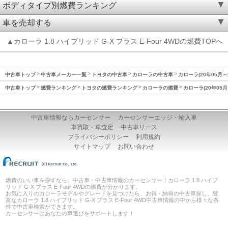
ボディタイプ別燃費ランキング
車を売却する
▲カローラ 1.8 ハイブリッド G-X プラス E-Four 4WDの燃費TOPへ
中古車トップ
中古車メーカー一覧
トヨタの中古車
カローラの中古車
カローラ(20年05月～
中古車トップ
燃費ランキング
トヨタの燃費ランキング
カローラの燃費
カローラ(20年05月
中古車情報ならカーセンサー
カーセンサーエッジ・輸入車
車買取・車査定
中古車リース
プライバシーポリシー
利用規約
サイトマップ
お問い合わせ
燃費のいい車を探すなら、中古車・中古車情報のカーセンサー！カローラ 1.8 ハイブ
リッド G-X プラス E-Four 4WDの燃費が分かります。
お気に入りのカローラモデルやグレードを見つけたら、お得・納得の中古車探し。豊
富なカローラ 1.8 ハイブリッド G-X プラス E-Four 4WD中古車情報の中から様々な条
件で中古車検索ができます。
カーセンサーはあなたの車選びをサポートします！