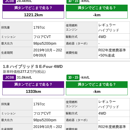
JC08
28.4km/L
10・15
-km/L
満タンでどこまで走る？
満タンでどこまで走る？
1221.2km
-km
レギュラー
使用燃料
1797cc
排気量
エンジン
ハイブリッド
フロアCVT
4WD
ミッション
駆動方式
98ps/5200rpm
-
最大出力
過給器（ターボ）
2019年10月～202
R02年度燃費基準
生産期間
燃費性能
0年09月
+50%達成
1.8 ハイブリッド S E-Four 4WD
新車時価格
277.2
万円(税込)
JC08
31.0km/L
10・15
-km/L
満タンでどこまで走る？
満タンでどこまで走る？
1333km
-km
レギュラー
使用燃料
1797cc
排気量
エンジン
ハイブリッド
フロアCVT
4WD
ミッション
駆動方式
98ps/5200rpm
-
最大出力
過給器（ターボ）
2019年10月～202
R02年度燃費基準
生産期間
燃費性能