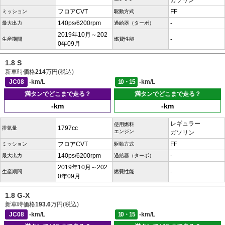
ガソリン
フロアCVT
FF
ミッション
駆動方式
140ps/6200rpm
-
最大出力
過給器（ターボ）
2019年10月～202
-
生産期間
燃費性能
0年09月
1.8 S
新車時価格
214
万円(税込)
JC08
-km/L
10・15
-km/L
満タンでどこまで走る？
満タンでどこまで走る？
-km
-km
レギュラー
使用燃料
1797cc
排気量
エンジン
ガソリン
フロアCVT
FF
ミッション
駆動方式
140ps/6200rpm
-
最大出力
過給器（ターボ）
2019年10月～202
-
生産期間
燃費性能
0年09月
1.8 G-X
新車時価格
193.6
万円(税込)
JC08
-km/L
10・15
-km/L