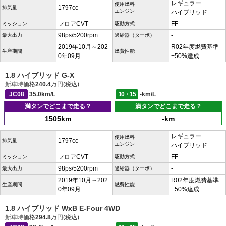
レギュラー
使用燃料
1797cc
排気量
エンジン
ハイブリッド
フロアCVT
FF
ミッション
駆動方式
98ps/5200rpm
-
最大出力
過給器（ターボ）
2019年10月～202
R02年度燃費基準
生産期間
燃費性能
0年09月
+50%達成
1.8 ハイブリッド G-X
新車時価格
240.4
万円(税込)
JC08
35.0km/L
10・15
-km/L
満タンでどこまで走る？
満タンでどこまで走る？
1505km
-km
レギュラー
使用燃料
1797cc
排気量
エンジン
ハイブリッド
フロアCVT
FF
ミッション
駆動方式
98ps/5200rpm
-
最大出力
過給器（ターボ）
2019年10月～202
R02年度燃費基準
生産期間
燃費性能
0年09月
+50%達成
1.8 ハイブリッド WxB E-Four 4WD
新車時価格
294.8
万円(税込)