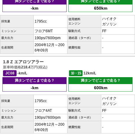
満タンでどこまで走る？
満タンでどこまで走る？
-km
650km
ハイオク
使用燃料
1795cc
排気量
エンジン
ガソリン
フロア6MT
FF
ミッション
駆動方式
190ps/7600rpm
-
最大出力
過給器（ターボ）
2004年12月～200
-
生産期間
燃費性能
6年09月
1.8 Z エアロツアラー
新車時価格
218.4
万円(税込)
JC08
-km/L
10・15
12km/L
満タンでどこまで走る？
満タンでどこまで走る？
-km
600km
ハイオク
使用燃料
1795cc
排気量
エンジン
ガソリン
フロア4AT
FF
ミッション
駆動方式
190ps/7600rpm
-
最大出力
過給器（ターボ）
2004年12月～200
-
生産期間
燃費性能
6年09月