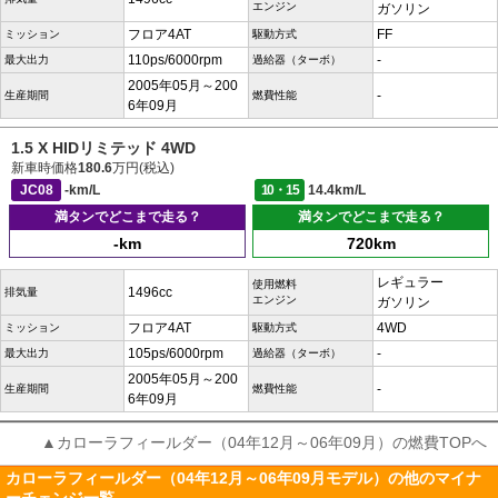
エンジン
ガソリン
フロア4AT
FF
ミッション
駆動方式
110ps/6000rpm
-
最大出力
過給器（ターボ）
2005年05月～200
-
生産期間
燃費性能
6年09月
1.5 X HIDリミテッド 4WD
新車時価格
180.6
万円(税込)
JC08
-km/L
10・15
14.4km/L
満タンでどこまで走る？
満タンでどこまで走る？
-km
720km
レギュラー
使用燃料
1496cc
排気量
エンジン
ガソリン
フロア4AT
4WD
ミッション
駆動方式
105ps/6000rpm
-
最大出力
過給器（ターボ）
2005年05月～200
-
生産期間
燃費性能
6年09月
▲カローラフィールダー（04年12月～06年09月）の燃費TOPへ
カローラフィールダー（04年12月～06年09月モデル）の他のマイナ