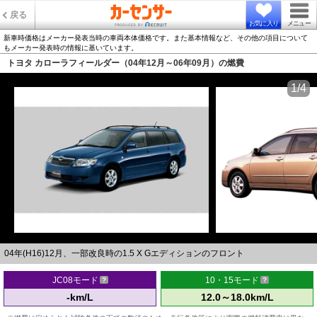
戻る
お気に入り
メニュー
新車時価格はメーカー発表当時の車両本体価格です。また基本情報など、その他の項目について
もメーカー発表時の情報に基いています。
トヨタ カローラフィールダー（04年12月～06年09月）の燃費
1/4
04年(H16)12月、一部改良時の1.5 X Gエディションのフロント
JC08モード
10・15モード
-km/L
12.0～18.0km/L