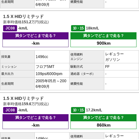
-
生産期間
燃費性能
6年09月
1.5 X HIDリミテッド
新車時価格
151.2
万円(税込)
JC08
-km/L
10・15
18km/L
満タンでどこまで走る？
満タンでどこまで走る？
-km
900km
レギュラー
使用燃料
1496cc
排気量
エンジン
ガソリン
フロア5MT
FF
ミッション
駆動方式
109ps/6000rpm
-
最大出力
過給器（ターボ）
2005年05月～200
-
生産期間
燃費性能
6年09月
1.5 X HIDリミテッド
新車時価格
159.6
万円(税込)
JC08
-km/L
10・15
17.2km/L
満タンでどこまで走る？
満タンでどこまで走る？
-km
860km
レギュラー
使用燃料
1496cc
排気量