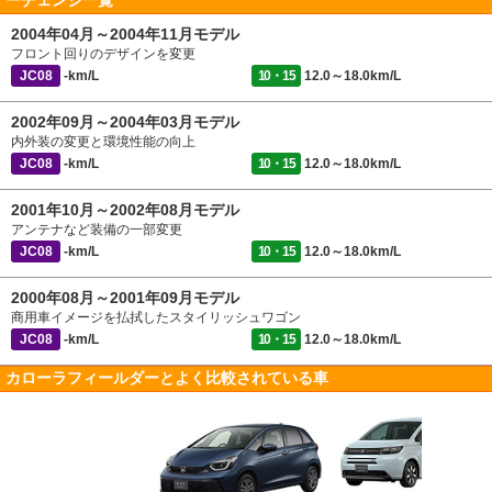
ーチェンジ一覧
2004年04月～2004年11月モデル
フロント回りのデザインを変更
JC08
-km/L
10・15
12.0～18.0km/L
2002年09月～2004年03月モデル
内外装の変更と環境性能の向上
JC08
-km/L
10・15
12.0～18.0km/L
2001年10月～2002年08月モデル
アンテナなど装備の一部変更
JC08
-km/L
10・15
12.0～18.0km/L
2000年08月～2001年09月モデル
商用車イメージを払拭したスタイリッシュワゴン
JC08
-km/L
10・15
12.0～18.0km/L
カローラフィールダーとよく比較されている車