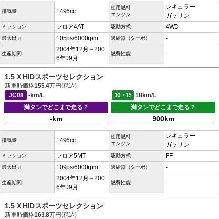
レギュラー
使用燃料
1496cc
排気量
エンジン
ガソリン
フロア4AT
4WD
ミッション
駆動方式
105ps/6000rpm
-
最大出力
過給器（ターボ）
2004年12月～200
-
生産期間
燃費性能
6年09月
1.5 X HIDスポーツセレクション
新車時価格
155.4
万円(税込)
JC08
-km/L
10・15
18km/L
満タンでどこまで走る？
満タンでどこまで走る？
-km
900km
レギュラー
使用燃料
1496cc
排気量
エンジン
ガソリン
フロア5MT
FF
ミッション
駆動方式
109ps/6000rpm
-
最大出力
過給器（ターボ）
2004年12月～200
-
生産期間
燃費性能
6年09月
1.5 X HIDスポーツセレクション
新車時価格
163.8
万円(税込)