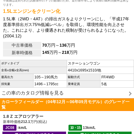
※燃費は定められた試験条件の下での数値のため、走行条件等により実際の燃料消費率は異な
ります。
1.5Lエンジンをクリーン化
1.5L車（2WD・4AT）の排出ガスをよりクリーンにし、「平成17年
度基準排出ガス75%低減レベル」を取得し、環境性能を向上させ
た。これにより、より優遇された税制が受けられるようになった。
(2004.12)
中古車価格
70
万円～
136
万円
145
万円～
218
万円
新車時価格
ステーションワゴン
ボディタイプ
4410x1695x1510/他
全長x全幅x全高(mm)
105～190馬力
FF/4WD
最高出力
駆動方式
1496～1795cc
5名
排気量
乗車定員
この車のカタログ情報を見る
カローラフィールダー（04年12月～06年09月モデル）のグレード一
覧
1.8 Z エアロツアラー
新車時価格
212.1
万円(税込)
JC08
-km/L
10・15
13km/L