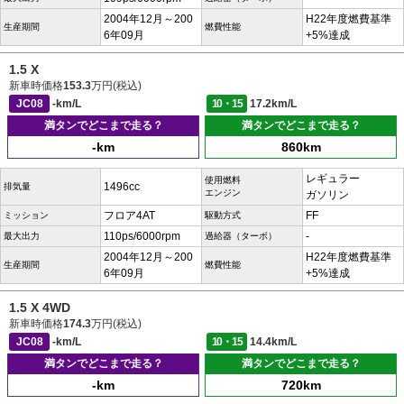
2004年12月～200
H22年度燃費基準
生産期間
燃費性能
6年09月
+5%達成
1.5 X
新車時価格
153.3
万円(税込)
JC08
-km/L
10・15
17.2km/L
満タンでどこまで走る？
満タンでどこまで走る？
-km
860km
レギュラー
使用燃料
1496cc
排気量
エンジン
ガソリン
フロア4AT
FF
ミッション
駆動方式
110ps/6000rpm
-
最大出力
過給器（ターボ）
2004年12月～200
H22年度燃費基準
生産期間
燃費性能
6年09月
+5%達成
1.5 X 4WD
新車時価格
174.3
万円(税込)
JC08
-km/L
10・15
14.4km/L
満タンでどこまで走る？
満タンでどこまで走る？
-km
720km