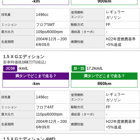
-km
900km
レギュラー
使用燃料
1496cc
排気量
エンジン
ガソリン
フロア5MT
FF
ミッション
駆動方式
109ps/6000rpm
-
最大出力
過給器（ターボ）
2004年12月～200
H22年度燃費基準
生産期間
燃費性能
6年09月
+5%達成
1.5 X Gエディション
新車時価格
168
万円(税込)
JC08
-km/L
10・15
17.2km/L
満タンでどこまで走る？
満タンでどこまで走る？
-km
860km
レギュラー
使用燃料
1496cc
排気量
エンジン
ガソリン
フロア4AT
FF
ミッション
駆動方式
110ps/6000rpm
-
最大出力
過給器（ターボ）
2004年12月～200
H22年度燃費基準
生産期間
燃費性能
6年09月
+5%達成
1.5 X Gエディション 4WD