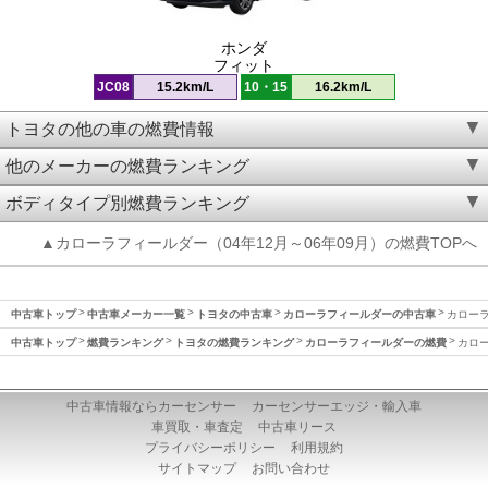
ホンダ
フィット
JC08
15.2km/L
10・15
16.2km/L
トヨタの他の車の燃費情報
他のメーカーの燃費ランキング
ボディタイプ別燃費ランキング
▲カローラフィールダー（04年12月～06年09月）の燃費TOPへ
中古車トップ
中古車メーカー一覧
トヨタの中古車
カローラフィールダーの中古車
カローラ
中古車トップ
燃費ランキング
トヨタの燃費ランキング
カローラフィールダーの燃費
カロー
中古車情報ならカーセンサー
カーセンサーエッジ・輸入車
車買取・車査定
中古車リース
プライバシーポリシー
利用規約
サイトマップ
お問い合わせ