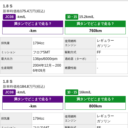
1.8 S
新車時価格
175.4
万円(税込)
JC08
-km/L
10・15
15.2km/L
満タンでどこまで走る？
満タンでどこまで走る？
-km
760km
レギュラー
使用燃料
1794cc
排気量
エンジン
ガソリン
フロア5MT
FF
ミッション
駆動方式
136ps/6000rpm
-
最大出力
過給器（ターボ）
2004年12月～200
-
生産期間
燃費性能
6年09月
1.8 S
新車時価格
184.8
万円(税込)
JC08
-km/L
10・15
16km/L
満タンでどこまで走る？
満タンでどこまで走る？
-km
800km
レギュラー
使用燃料
1794cc
排気量
エンジン
ガソリン
フロア4AT
FF
ミッション
駆動方式