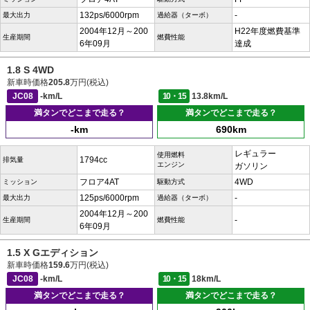
132ps/6000rpm
-
最大出力
過給器（ターボ）
2004年12月～200
H22年度燃費基準
生産期間
燃費性能
6年09月
達成
1.8 S 4WD
新車時価格
205.8
万円(税込)
JC08
-km/L
10・15
13.8km/L
満タンでどこまで走る？
満タンでどこまで走る？
-km
690km
レギュラー
使用燃料
1794cc
排気量
エンジン
ガソリン
フロア4AT
4WD
ミッション
駆動方式
125ps/6000rpm
-
最大出力
過給器（ターボ）
2004年12月～200
-
生産期間
燃費性能
6年09月
1.5 X Gエディション
新車時価格
159.6
万円(税込)
JC08
-km/L
10・15
18km/L
満タンでどこまで走る？
満タンでどこまで走る？