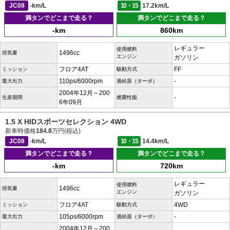
JC08
-km/L
10・15
17.2km/L
満タンでどこまで走る？
満タンでどこまで走る？
-km
860km
レギュラー
使用燃料
1496cc
排気量
エンジン
ガソリン
フロア4AT
FF
ミッション
駆動方式
110ps/6000rpm
-
最大出力
過給器（ターボ）
2004年12月～200
-
生産期間
燃費性能
6年09月
1.5 X HIDスポーツセレクション 4WD
新車時価格
184.8
万円(税込)
JC08
-km/L
10・15
14.4km/L
満タンでどこまで走る？
満タンでどこまで走る？
-km
720km
レギュラー
使用燃料
1496cc
排気量
エンジン
ガソリン
フロア4AT
4WD
ミッション
駆動方式
105ps/6000rpm
-
最大出力
過給器（ターボ）
2004年12月～200