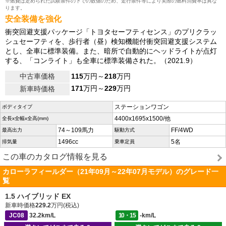
※燃費は定められた試験条件の下での数値のため、走行条件等により実際の燃料消費率は異な
ります。
安全装備を強化
衝突回避支援パッケージ「トヨタセーフティセンス」のプリクラッ
シュセーフティを、歩行者（昼）検知機能付衝突回避支援システム
とし、全車に標準装備。また、暗所で自動的にヘッドライトが点灯
する、「コンライト」も全車に標準装備された。（2021.9）
中古車価格
115
万円～
218
万円
171
万円～
229
万円
新車時価格
ステーションワゴン
ボディタイプ
4400x1695x1500/他
全長x全幅x全高(mm)
74～109馬力
FF/4WD
最高出力
駆動方式
1496cc
5名
排気量
乗車定員
この車のカタログ情報を見る
カローラフィールダー（21年09月～22年07月モデル）のグレード一
覧
1.5 ハイブリッド EX
新車時価格
229.2
万円(税込)
JC08
32.2km/L
10・15
-km/L