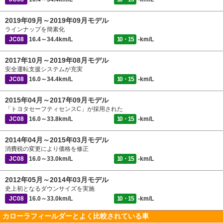
2019年09月～2019年09月モデル
ラインナップを簡素化
JC08
16.4～34.4km/L
10・15
-km/L
2017年10月～2019年08月モデル
安全運転支援システムが充実
JC08
16.0～34.4km/L
10・15
-km/L
2015年04月～2017年09月モデル
「トヨタセーフティセンスC」が採用された
JC08
16.0～33.8km/L
10・15
-km/L
2014年04月～2015年03月モデル
消費税の変更により価格を修正
JC08
16.0～33.0km/L
10・15
-km/L
2012年05月～2014年03月モデル
史上初となるダウンサイズを実施
JC08
16.0～33.0km/L
10・15
-km/L
カローラフィールダーとよく比較されている車