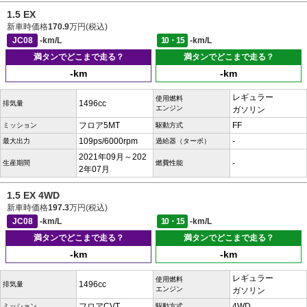
1.5 EX
新車時価格
170.9
万円(税込)
JC08
-km/L
10・15
-km/L
満タンでどこまで走る？
満タンでどこまで走る？
-km
-km
レギュラー
使用燃料
1496cc
排気量
エンジン
ガソリン
フロア5MT
FF
ミッション
駆動方式
109ps/6000rpm
-
最大出力
過給器（ターボ）
2021年09月～202
-
生産期間
燃費性能
2年07月
1.5 EX 4WD
新車時価格
197.3
万円(税込)
JC08
-km/L
10・15
-km/L
満タンでどこまで走る？
満タンでどこまで走る？
-km
-km
レギュラー
使用燃料
1496cc
排気量
エンジン
ガソリン
フロアCVT
4WD
ミッション
駆動方式