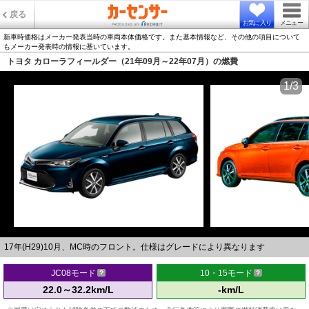
戻る
お気に入り
メニュー
新車時価格はメーカー発表当時の車両本体価格です。また基本情報など、その他の項目について
もメーカー発表時の情報に基いています。
トヨタ カローラフィールダー（21年09月～22年07月）の燃費
1/3
17年(H29)10月、MC時のフロント。仕様はグレードにより異なります
JC08モード
10・15モード
22.0～32.2km/L
-km/L