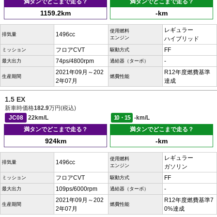
満タンでどこまで走る？
満タンでどこまで走る？
1159.2km
-km
レギュラー
使用燃料
1496cc
排気量
エンジン
ハイブリッド
フロアCVT
FF
ミッション
駆動方式
74ps/4800rpm
-
最大出力
過給器（ターボ）
2021年09月～202
R12年度燃費基準
生産期間
燃費性能
2年07月
達成
1.5 EX
新車時価格
182.9
万円(税込)
JC08
22km/L
10・15
-km/L
満タンでどこまで走る？
満タンでどこまで走る？
924km
-km
レギュラー
使用燃料
1496cc
排気量
エンジン
ガソリン
フロアCVT
FF
ミッション
駆動方式
109ps/6000rpm
-
最大出力
過給器（ターボ）
2021年09月～202
R12年度燃費基準7
生産期間
燃費性能
2年07月
0%達成