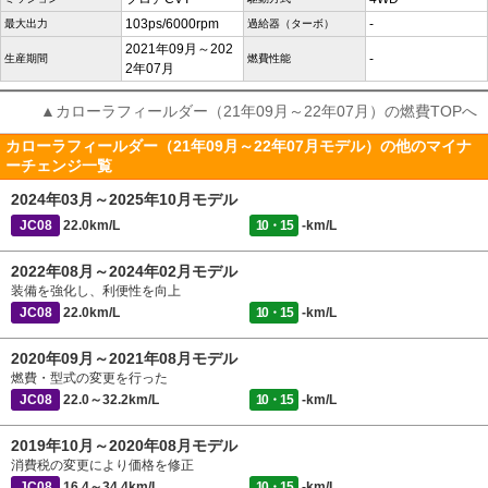
103ps/6000rpm
-
最大出力
過給器（ターボ）
2021年09月～202
-
生産期間
燃費性能
2年07月
▲カローラフィールダー（21年09月～22年07月）の燃費TOPへ
カローラフィールダー（21年09月～22年07月モデル）の他のマイナ
ーチェンジ一覧
2024年03月～2025年10月モデル
JC08
22.0km/L
10・15
-km/L
2022年08月～2024年02月モデル
装備を強化し、利便性を向上
JC08
22.0km/L
10・15
-km/L
2020年09月～2021年08月モデル
燃費・型式の変更を行った
JC08
22.0～32.2km/L
10・15
-km/L
2019年10月～2020年08月モデル
消費税の変更により価格を修正
JC08
16.4～34.4km/L
10・15
-km/L