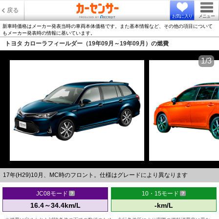
戻る
お気に入り
メニュー
新車時価格はメーカー発表当時の車両本体価格です。また基本情報など、その他の項目について
もメーカー発表時の情報に基いています。
トヨタ カローラフィールダー（19年09月～19年09月）の燃費
1/3
17年(H29)10月、MC時のフロント。仕様はグレードにより異なります
JC08モード
10・15モード
16.4～34.4km/L
-km/L