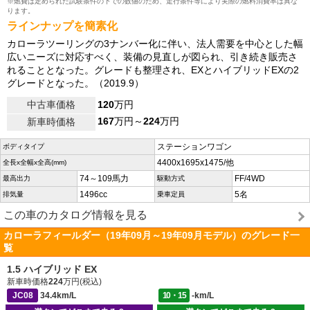
※燃費は定められた試験条件の下での数値のため、走行条件等により実際の燃料消費率は異な
ります。
ラインナップを簡素化
カローラツーリングの3ナンバー化に伴い、法人需要を中心とした幅
広いニーズに対応すべく、装備の見直しが図られ、引き続き販売さ
れることとなった。グレードも整理され、EXとハイブリッドEXの2
グレードとなった。（2019.9）
中古車価格
120
万円
167
万円～
224
万円
新車時価格
ステーションワゴン
ボディタイプ
4400x1695x1475/他
全長x全幅x全高(mm)
74～109馬力
FF/4WD
最高出力
駆動方式
1496cc
5名
排気量
乗車定員
この車のカタログ情報を見る
カローラフィールダー（19年09月～19年09月モデル）のグレード一
覧
1.5 ハイブリッド EX
新車時価格
224
万円(税込)
JC08
34.4km/L
10・15
-km/L