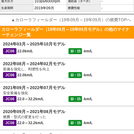
103ps/6000rpm
-
最大出力
過給器（ターボ）
2019年09月
-
生産期間
燃費性能
▲カローラフィールダー（19年09月～19年09月）の燃費TOPへ
カローラフィールダー（19年09月～19年09月モデル）の他のマイナ
ーチェンジ一覧
2024年03月～2025年10月モデル
JC08
22.0km/L
10・15
-km/L
2022年08月～2024年02月モデル
装備を強化し、利便性を向上
JC08
22.0km/L
10・15
-km/L
2021年09月～2022年07月モデル
安全装備を強化
JC08
22.0～32.2km/L
10・15
-km/L
2020年09月～2021年08月モデル
燃費・型式の変更を行った
JC08
22.0～32.2km/L
10・15
-km/L