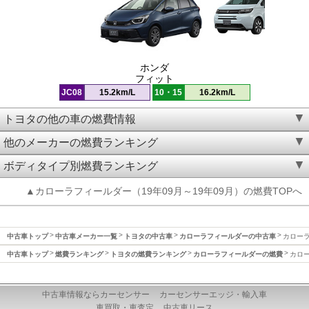
ホンダ
フィット
JC08
15.2km/L
10・15
16.2km/L
トヨタの他の車の燃費情報
他のメーカーの燃費ランキング
ボディタイプ別燃費ランキング
▲カローラフィールダー（19年09月～19年09月）の燃費TOPへ
中古車トップ
中古車メーカー一覧
トヨタの中古車
カローラフィールダーの中古車
カローラ
中古車トップ
燃費ランキング
トヨタの燃費ランキング
カローラフィールダーの燃費
カロー
中古車情報ならカーセンサー
カーセンサーエッジ・輸入車
車買取・車査定
中古車リース