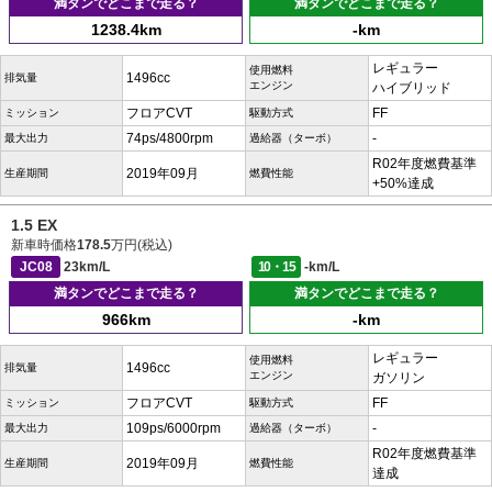
満タンでどこまで走る？
満タンでどこまで走る？
1238.4km
-km
レギュラー
使用燃料
1496cc
排気量
エンジン
ハイブリッド
フロアCVT
FF
ミッション
駆動方式
74ps/4800rpm
-
最大出力
過給器（ターボ）
R02年度燃費基準
2019年09月
生産期間
燃費性能
+50%達成
1.5 EX
新車時価格
178.5
万円(税込)
JC08
23km/L
10・15
-km/L
満タンでどこまで走る？
満タンでどこまで走る？
966km
-km
レギュラー
使用燃料
1496cc
排気量
エンジン
ガソリン
フロアCVT
FF
ミッション
駆動方式
109ps/6000rpm
-
最大出力
過給器（ターボ）
R02年度燃費基準
2019年09月
生産期間
燃費性能
達成