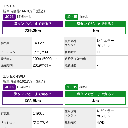
1.5 EX
新車時価格
166.8
万円(税込)
JC08
17.6km/L
10・15
-km/L
満タンでどこまで走る？
満タンでどこまで走る？
739.2km
-km
レギュラー
使用燃料
1496cc
排気量
エンジン
ガソリン
フロア5MT
FF
ミッション
駆動方式
109ps/6000rpm
-
最大出力
過給器（ターボ）
2019年09月
-
生産期間
燃費性能
1.5 EX 4WD
新車時価格
192.7
万円(税込)
JC08
16.4km/L
10・15
-km/L
満タンでどこまで走る？
満タンでどこまで走る？
688.8km
-km
レギュラー
使用燃料
1496cc
排気量
エンジン
ガソリン
フロアCVT
4WD
ミッション
駆動方式