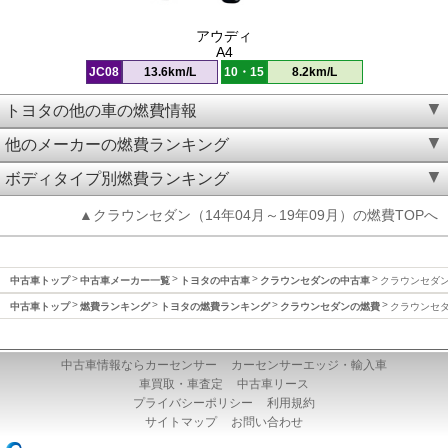
アウディ
A4
JC08
13.6km/L
10・15
8.2km/L
トヨタの他の車の燃費情報
他のメーカーの燃費ランキング
ボディタイプ別燃費ランキング
▲クラウンセダン（14年04月～19年09月）の燃費TOPへ
中古車トップ
中古車メーカー一覧
トヨタの中古車
クラウンセダンの中古車
クラウンセダン(
中古車トップ
燃費ランキング
トヨタの燃費ランキング
クラウンセダンの燃費
クラウンセダン
中古車情報ならカーセンサー
カーセンサーエッジ・輸入車
車買取・車査定
中古車リース
プライバシーポリシー
利用規約
サイトマップ
お問い合わせ