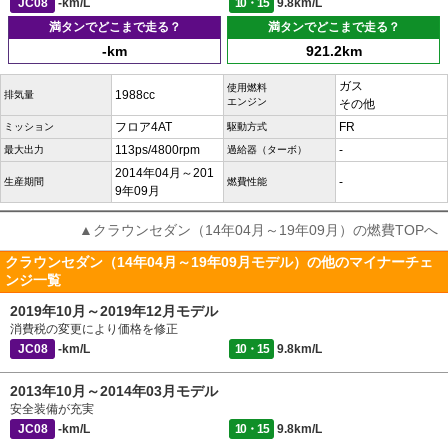
JC08
-km/L
10・15
9.8km/L
満タンでどこまで走る？
満タンでどこまで走る？
-km
921.2km
ガス
使用燃料
1988cc
排気量
エンジン
その他
フロア4AT
FR
ミッション
駆動方式
113ps/4800rpm
-
最大出力
過給器（ターボ）
2014年04月～201
-
生産期間
燃費性能
9年09月
▲クラウンセダン（14年04月～19年09月）の燃費TOPへ
クラウンセダン（14年04月～19年09月モデル）の他のマイナーチェ
ンジ一覧
2019年10月～2019年12月モデル
消費税の変更により価格を修正
JC08
-km/L
10・15
9.8km/L
2013年10月～2014年03月モデル
安全装備が充実
JC08
-km/L
10・15
9.8km/L