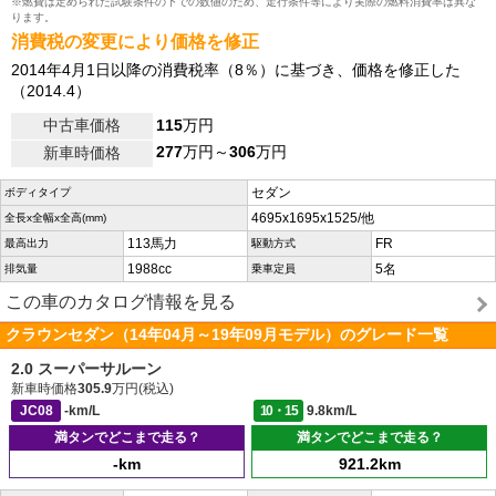
※燃費は定められた試験条件の下での数値のため、走行条件等により実際の燃料消費率は異な
ります。
消費税の変更により価格を修正
2014年4月1日以降の消費税率（8％）に基づき、価格を修正した
（2014.4）
中古車価格
115
万円
277
万円～
306
万円
新車時価格
セダン
ボディタイプ
4695x1695x1525/他
全長x全幅x全高(mm)
113馬力
FR
最高出力
駆動方式
1988cc
5名
排気量
乗車定員
この車のカタログ情報を見る
クラウンセダン（14年04月～19年09月モデル）のグレード一覧
2.0 スーパーサルーン
新車時価格
305.9
万円(税込)
JC08
-km/L
10・15
9.8km/L
満タンでどこまで走る？
満タンでどこまで走る？
-km
921.2km