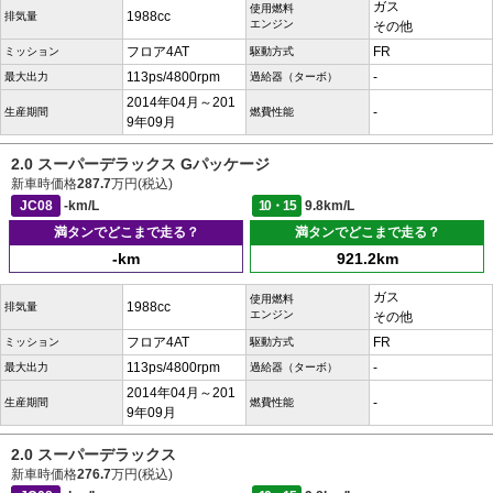
ガス
使用燃料
1988cc
排気量
エンジン
その他
フロア4AT
FR
ミッション
駆動方式
113ps/4800rpm
-
最大出力
過給器（ターボ）
2014年04月～201
-
生産期間
燃費性能
9年09月
2.0 スーパーデラックス Gパッケージ
新車時価格
287.7
万円(税込)
JC08
-km/L
10・15
9.8km/L
満タンでどこまで走る？
満タンでどこまで走る？
-km
921.2km
ガス
使用燃料
1988cc
排気量
エンジン
その他
フロア4AT
FR
ミッション
駆動方式
113ps/4800rpm
-
最大出力
過給器（ターボ）
2014年04月～201
-
生産期間
燃費性能
9年09月
2.0 スーパーデラックス
新車時価格
276.7
万円(税込)