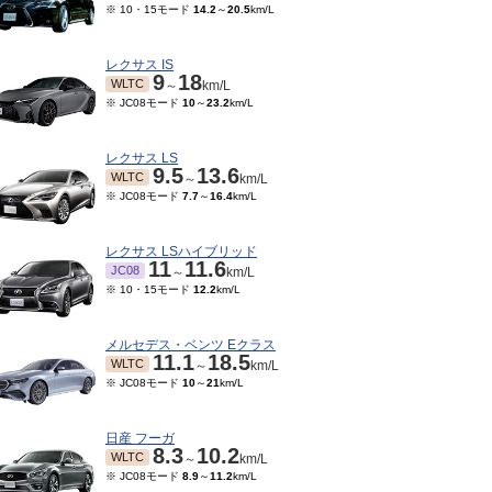
※ 10・15モード
14.2
～
20.5
km/L
レクサス IS
9
18
WLTC
～
km/L
※ JC08モード
10
～
23.2
km/L
レクサス LS
9.5
13.6
WLTC
～
km/L
※ JC08モード
7.7
～
16.4
km/L
レクサス LSハイブリッド
11
11.6
JC08
～
km/L
※ 10・15モード
12.2
km/L
メルセデス・ベンツ Eクラス
11.1
18.5
WLTC
～
km/L
※ JC08モード
10
～
21
km/L
日産 フーガ
8.3
10.2
WLTC
～
km/L
※ JC08モード
8.9
～
11.2
km/L