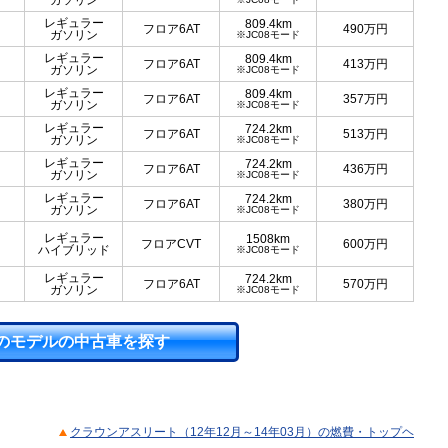
ガソリン
レギュラー
809.4km
フロア6AT
490
万円
ガソリン
※JC08モード
レギュラー
809.4km
フロア6AT
413
万円
ガソリン
※JC08モード
レギュラー
809.4km
フロア6AT
357
万円
ガソリン
※JC08モード
レギュラー
724.2km
フロア6AT
513
万円
ガソリン
※JC08モード
レギュラー
724.2km
フロア6AT
436
万円
ガソリン
※JC08モード
レギュラー
724.2km
フロア6AT
380
万円
ガソリン
※JC08モード
レギュラー
1508km
フロアCVT
600
万円
ハイブリッド
※JC08モード
レギュラー
724.2km
フロア6AT
570
万円
ガソリン
※JC08モード
のモデルの中古車を探す
クラウンアスリート（12年12月～14年03月）の燃費・トップヘ