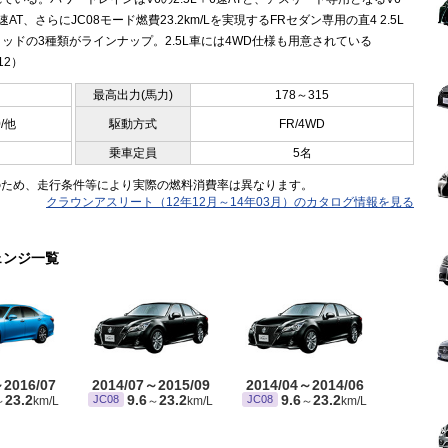
8速AT、さらにJC08モード燃費23.2km/Lを実現するFRセダン専用の直4 2.5L
ッドの3種類がラインナップ。2.5L車には4WD仕様も用意されている
12）
最高出力(馬力)
178～315
0/他
駆動方式
FR/4WD
乗車定員
5名
のため、走行条件等により実際の燃料消費率は異なります。
クラウンアスリート（12年12月～14年03月）のカタログ情報を見る
ェンジ一覧
～2016/07
2014/07～2015/09
2014/04～2014/06
23.2
9.6
23.2
9.6
23.2
JC08
JC08
～
km/L
～
km/L
～
km/L