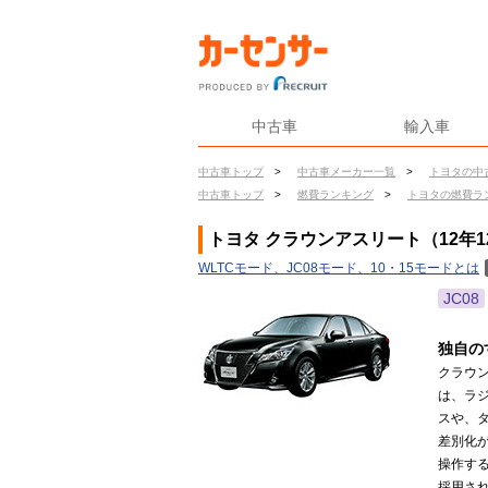
中古車
輸入車
中古車トップ
>
中古車メーカー一覧
>
トヨタの中
中古車トップ
>
燃費ランキング
>
トヨタの燃費ラ
トヨタ クラウンアスリート（12年1
WLTCモード、JC08モード、10・15モードとは
JC08
独自の
クラウ
は、ラ
スや、
差別化
操作す
採用され