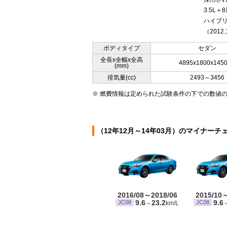
3.5L＋
ハイブリ
（2012.
ボディタイプ
セダン
全長x全幅x全高
4895x1800x145
(mm)
排気量(cc)
2493～3456
※ 燃費情報は定められた試験条件の下での数値
（12年12月～14年03月）のマイナーチ
2016/08～2018/06
2015/10
9.6
23.2
9.6
JC08
JC08
～
km/L