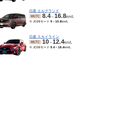
日産 エルグランド
8.4
16.8
WLTC
～
km/L
※ JC08モード
9
～
10.8
km/L
日産 スカイライン
10
12.4
WLTC
～
km/L
※ JC08モード
9.4
～
18.4
km/L