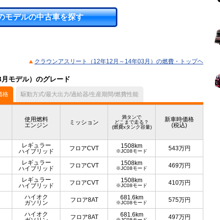
のモデルの中古車を探す
クラウンアスリート（12年12月～14年03月）の燃費・トップヘ
03月モデル）のグレード
価格
駆動方式/最大出力/過給器/生産期間/燃費性能
満タンで
使用燃料
新車時価格
ミッション
どこまで走る？
エンジン
(税込)
(燃費xタンク容量)
レギュラー
1508km
フロアCVT
543
万円
ハイブリッド
※JC08モード
レギュラー
1508km
フロアCVT
469
万円
ハイブリッド
※JC08モード
レギュラー
1508km
フロアCVT
410
万円
ハイブリッド
※JC08モード
ハイオク
681.6km
フロア8AT
575
万円
ガソリン
※JC08モード
ハイオク
681.6km
フロア8AT
497
万円
※JC08モード