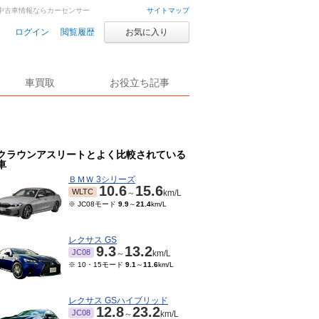
車・中古車情報ならカーセンサー
サイトマップ
ログイン
閲覧履歴
お気に入り
車買取
お役立ち記事
クラウンアスリートとよく比較されている
車
ＢＭＷ 3シリーズ
10.6
15.6
WLTC
～
km/L
※ JC08モード
9.9
～
21.4
km/L
レクサス GS
9.3
13.2
JC08
～
km/L
※ 10・15モード
9.1
～
11.6
km/L
レクサス GSハイブリッド
12.8
23.2
JC08
～
km/L