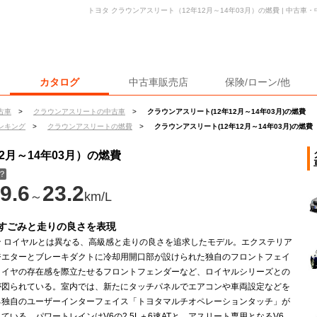
トヨタ クラウンアスリート（12年12月～14年03月）の燃費 | 中古
カタログ
中古車販売店
保険/ローン/他
古車
>
クラウンアスリートの中古車
>
クラウンアスリート(12年12月～14年03月)の燃費
ンキング
>
クラウンアスリートの燃費
>
クラウンアスリート(12年12月～14年03月)の燃費
2月～14年03月）の燃費
？
9.6
23.2
～
km/L
すごみと走りの良さを表現
ン ロイヤルとは異なる、高級感と走りの良さを追求したモデル。エクステリア
ジエターとブレーキダクトに冷却用開口部が設けられた独自のフロントフェイ
タイヤの存在感を際立たせるフロントフェンダーなど、ロイヤルシリーズとの
が図られている。室内では、新たにタッチパネルでエアコンや車両設定などを
る独自のユーザーインターフェイス「トヨタマルチオペレーションタッチ」が
ている。パワートレインはV6の2.5L＋6速ATと、アスリート専用となるV6