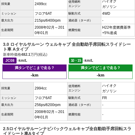
ハイオク
使用燃料
2499cc
排気量
エンジン
ガソリン
フロア6AT
4WD
ミッション
駆動方式
215ps/6400rpm
-
最大出力
過給器（ターボ）
2008年02月～201
H22年度燃費基準
生産期間
燃費性能
0年01月
+5%達成
3.0 ロイヤルサルーン ウェルキャブ 全自動助手席回転スライドシー
ト車 Aタイプ
新車時価格
482.1
万円(税込)
JC08
-km/L
10・15
-km/L
満タンでどこまで走る？
満タンでどこまで走る？
-km
-km
ハイオク
使用燃料
2994cc
排気量
エンジン
ガソリン
フロア6AT
FR
ミッション
駆動方式
256ps/6200rpm
-
最大出力
過給器（ターボ）
2008年02月～201
-
生産期間
燃費性能
0年01月
2.5ロイヤルサルーンナビパックウェルキャブ全自動助手席回転スラ
イドシート車Aタイプ