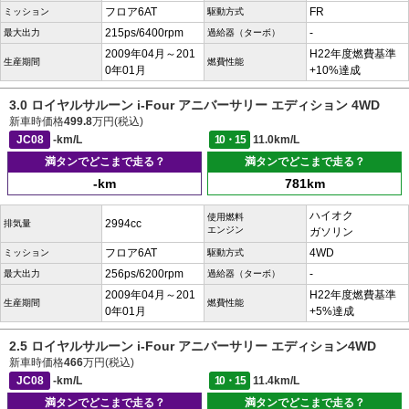
フロア6AT
FR
ミッション
駆動方式
215ps/6400rpm
-
最大出力
過給器（ターボ）
2009年04月～201
H22年度燃費基準
生産期間
燃費性能
0年01月
+10%達成
3.0 ロイヤルサルーン i-Four アニバーサリー エディション 4WD
新車時価格
499.8
万円(税込)
JC08
-km/L
10・15
11.0km/L
満タンでどこまで走る？
満タンでどこまで走る？
-km
781km
ハイオク
使用燃料
2994cc
排気量
エンジン
ガソリン
フロア6AT
4WD
ミッション
駆動方式
256ps/6200rpm
-
最大出力
過給器（ターボ）
2009年04月～201
H22年度燃費基準
生産期間
燃費性能
0年01月
+5%達成
2.5 ロイヤルサルーン i-Four アニバーサリー エディション4WD
新車時価格
466
万円(税込)
JC08
-km/L
10・15
11.4km/L
満タンでどこまで走る？
満タンでどこまで走る？