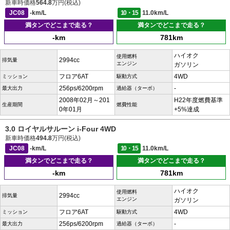
新車時価格
564.8
万円(税込)
JC08
-km/L
10・15
11.0km/L
満タンでどこまで走る？
満タンでどこまで走る？
-km
781km
ハイオク
使用燃料
2994cc
排気量
エンジン
ガソリン
フロア6AT
4WD
ミッション
駆動方式
256ps/6200rpm
-
最大出力
過給器（ターボ）
2008年02月～201
H22年度燃費基準
生産期間
燃費性能
0年01月
+5%達成
3.0 ロイヤルサルーン i-Four 4WD
新車時価格
494.8
万円(税込)
JC08
-km/L
10・15
11.0km/L
満タンでどこまで走る？
満タンでどこまで走る？
-km
781km
ハイオク
使用燃料
2994cc
排気量
エンジン
ガソリン
フロア6AT
4WD
ミッション
駆動方式
256ps/6200rpm
-
最大出力
過給器（ターボ）