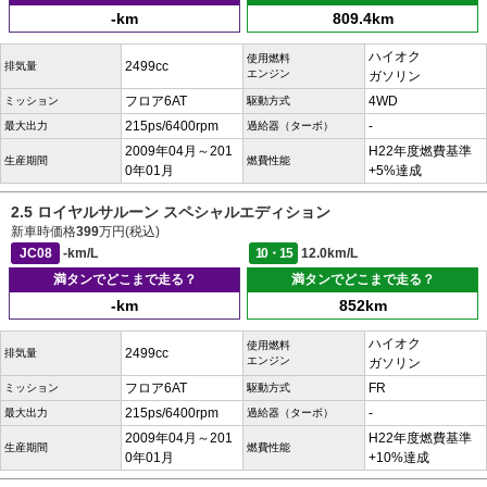
-km
809.4km
ハイオク
使用燃料
2499cc
排気量
エンジン
ガソリン
フロア6AT
4WD
ミッション
駆動方式
215ps/6400rpm
-
最大出力
過給器（ターボ）
2009年04月～201
H22年度燃費基準
生産期間
燃費性能
0年01月
+5%達成
2.5 ロイヤルサルーン スペシャルエディション
新車時価格
399
万円(税込)
JC08
-km/L
10・15
12.0km/L
満タンでどこまで走る？
満タンでどこまで走る？
-km
852km
ハイオク
使用燃料
2499cc
排気量
エンジン
ガソリン
フロア6AT
FR
ミッション
駆動方式
215ps/6400rpm
-
最大出力
過給器（ターボ）
2009年04月～201
H22年度燃費基準
生産期間
燃費性能
0年01月
+10%達成