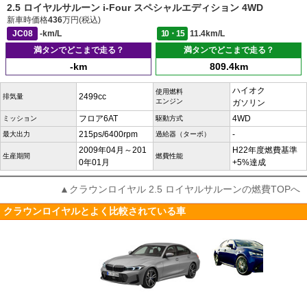
2.5 ロイヤルサルーン i-Four スペシャルエディション 4WD
新車時価格
436
万円(税込)
JC08
-km/L
10・15
11.4km/L
満タンでどこまで走る？
満タンでどこまで走る？
-km
809.4km
ハイオク
使用燃料
2499cc
排気量
エンジン
ガソリン
フロア6AT
4WD
ミッション
駆動方式
215ps/6400rpm
-
最大出力
過給器（ターボ）
2009年04月～201
H22年度燃費基準
生産期間
燃費性能
0年01月
+5%達成
▲クラウンロイヤル 2.5 ロイヤルサルーンの燃費TOPへ
クラウンロイヤルとよく比較されている車