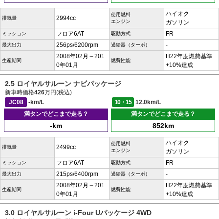
ハイオク
使用燃料
2994cc
排気量
エンジン
ガソリン
フロア6AT
FR
ミッション
駆動方式
256ps/6200rpm
-
最大出力
過給器（ターボ）
2008年02月～201
H22年度燃費基準
生産期間
燃費性能
0年01月
+10%達成
2.5 ロイヤルサルーン ナビパッケージ
新車時価格
426
万円(税込)
JC08
-km/L
10・15
12.0km/L
満タンでどこまで走る？
満タンでどこまで走る？
-km
852km
ハイオク
使用燃料
2499cc
排気量
エンジン
ガソリン
フロア6AT
FR
ミッション
駆動方式
215ps/6400rpm
-
最大出力
過給器（ターボ）
2008年02月～201
H22年度燃費基準
生産期間
燃費性能
0年01月
+10%達成
3.0 ロイヤルサルーン i-Four Uパッケージ 4WD