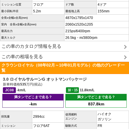
フロア
4ドア
ミッション位置
ドア数
5.2m
155mm
最小回転半径
最低地上高
4870x1795x1470
全長x全幅x全高(mm)
2060x1520x1205
室内 全長x全幅x全高(mm)
215ps/6400rpm
最高出力
26.5kg・m/3800rpm
最大トルク
この車のカタログ情報を見る
この車の相場を見る
クラウンロイヤル（08年02月～10年01月モデル）の他のグレード一
覧
3.0 ロイヤルサルーンG オットマンパッケージ
新車時価格
535
万円(税込)
JC08
-km/L
10・15
11.8km/L
満タンでどこまで走る？
満タンでどこまで走る？
-km
837.8km
ハイオク
使用燃料
2994cc
排気量
エンジン
ガソリン
フロア6AT
FR
ミッション
駆動方式