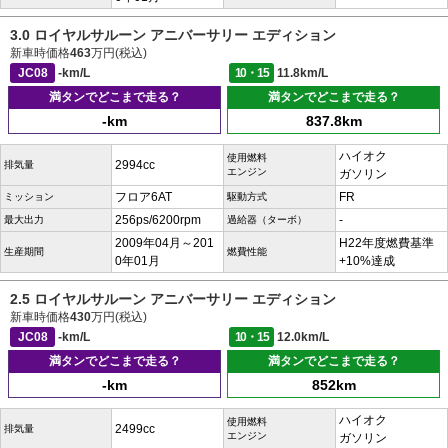
3.0 ロイヤルサルーン アニバーサリー エディション
新車時価格
463
万円(税込)
JC08
-km/L
10・15
11.8km/L
満タンでどこまで走る？
満タンでどこまで走る？
-km
837.8km
ハイオク
使用燃料
2994cc
排気量
エンジン
ガソリン
フロア6AT
FR
ミッション
駆動方式
256ps/6200rpm
-
最大出力
過給器（ターボ）
2009年04月～201
H22年度燃費基準
生産期間
燃費性能
0年01月
+10%達成
2.5 ロイヤルサルーン アニバーサリー エディション
新車時価格
430
万円(税込)
JC08
-km/L
10・15
12.0km/L
満タンでどこまで走る？
満タンでどこまで走る？
-km
852km
ハイオク
使用燃料
2499cc
排気量
エンジン
ガソリン