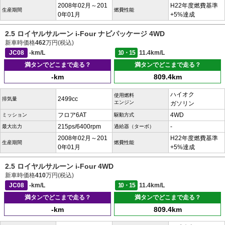
2008年02月～201
H22年度燃費基準
生産期間
燃費性能
0年01月
+5%達成
2.5 ロイヤルサルーン i-Four ナビパッケージ 4WD
新車時価格
462
万円(税込)
JC08
-km/L
10・15
11.4km/L
満タンでどこまで走る？
満タンでどこまで走る？
-km
809.4km
ハイオク
使用燃料
2499cc
排気量
エンジン
ガソリン
フロア6AT
4WD
ミッション
駆動方式
215ps/6400rpm
-
最大出力
過給器（ターボ）
2008年02月～201
H22年度燃費基準
生産期間
燃費性能
0年01月
+5%達成
2.5 ロイヤルサルーン i-Four 4WD
新車時価格
410
万円(税込)
JC08
-km/L
10・15
11.4km/L
満タンでどこまで走る？
満タンでどこまで走る？
-km
809.4km