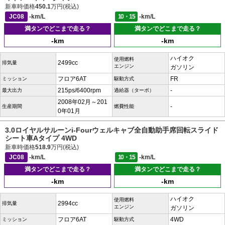
新車時価格
450.1
万円(税込)
JC08
-km/L
10・15
-km/L
満タンでどこまで走る？
満タンでどこまで走る？
-km
-km
ハイオク
使用燃料
2499cc
排気量
エンジン
ガソリン
フロア6AT
FR
ミッション
駆動方式
215ps/6400rpm
-
最大出力
過給器（ターボ）
2008年02月～201
-
生産期間
燃費性能
0年01月
3.0ロイヤルサルーンi-Fourウェルキャブ全自動助手席回転スライド
シート車Aタイプ 4WD
新車時価格
518.9
万円(税込)
JC08
-km/L
10・15
-km/L
満タンでどこまで走る？
満タンでどこまで走る？
-km
-km
ハイオク
使用燃料
2994cc
排気量
エンジン
ガソリン
フロア6AT
4WD
ミッション
駆動方式