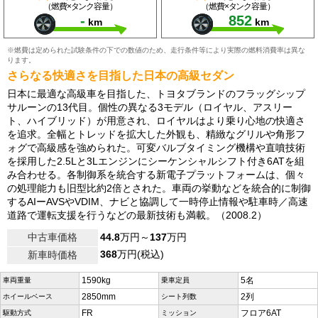
（燃費×タンク容量）
（燃費×タンク容量）
-
852
km
km
※燃費は定められた試験条件の下での数値のため、走行条件等により実際の燃料消費率は異な
ります。
さらなる快適さを目指した日本の高級セダン
日本に最適な高級車を目指した、トヨタブランドのフラッグシップ
サルーンの13代目。個性の異なる3モデル（ロイヤル、アスリー
ト、ハイブリッド）が用意され、ロイヤルはより乗り心地の快適さ
を追求。全幅とトレッドを拡大した外観も、精緻なグリルや角形フ
ォグで高級感を強められた。可変バルブタイミング機構や直噴技術
を採用した2.5Lと3Lエンジンにシーケンシャルシフト付き6ATを組
み合わせる。各制御系を統合する新電子プラットフォームは、個々
の処理能力も旧型比約2倍とされた。車両の挙動などを統合的に制御
するAIーAVSやVDIM、ナビと協調して一時停止情報や駐車時／高速
道路で運転支援を行うなどの最新技術も満載。（2008.2）
中古車価格
44.8
万円～
137
万円
368
万円(税込)
新車時価格
1590kg
5名
車両重量
乗車定員
2850mm
2列
ホイールベース
シート列数
FR
フロア6AT
駆動方式
ミッション