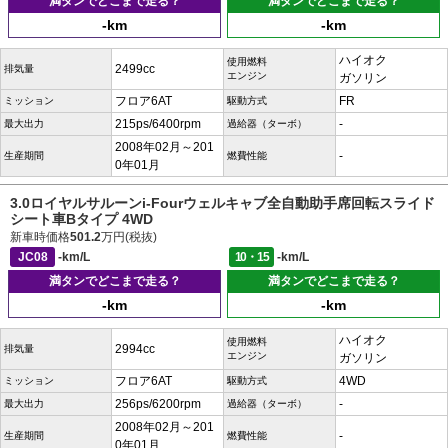
満タンでどこまで走る？
満タンでどこまで走る？
-km
-km
ハイオク
使用燃料
2499cc
排気量
エンジン
ガソリン
フロア6AT
FR
ミッション
駆動方式
215ps/6400rpm
-
最大出力
過給器（ターボ）
2008年02月～201
-
生産期間
燃費性能
0年01月
3.0ロイヤルサルーンi-Fourウェルキャブ全自動助手席回転スライド
シート車Bタイプ 4WD
新車時価格
501.2
万円(税抜)
JC08
-km/L
10・15
-km/L
満タンでどこまで走る？
満タンでどこまで走る？
-km
-km
ハイオク
使用燃料
2994cc
排気量
エンジン
ガソリン
フロア6AT
4WD
ミッション
駆動方式
256ps/6200rpm
-
最大出力
過給器（ターボ）
2008年02月～201
-
生産期間
燃費性能
0年01月