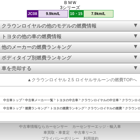
ＢＭＷ
3シリーズ
JC08
9.9km/L
10・15
7.9km/L
クラウンロイヤルの他のモデルの燃費情報
トヨタの他の車の燃費情報
他のメーカーの燃費ランキング
ボディタイプ別燃費ランキング
車を売却する
▲クラウンロイヤル 2.5 ロイヤルサルーンの燃費TOPへ
中古車トップ
中古車メーカー一覧
トヨタの中古車
クラウンロイヤルの中古車
クラウンロイヤ
中古車トップ
燃費ランキング
トヨタの燃費ランキング
クラウンロイヤルの燃費
クラウンロ
中古車情報ならカーセンサー
カーセンサーエッジ・輸入車
車買取・車査定
中古車リース
プライバシーポリシー
利用規約