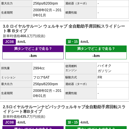
256ps/6200rpm
-
最大出力
過給器（ターボ）
2008年02月～201
-
生産期間
燃費性能
0年01月
3.0 ロイヤルサルーン ウェルキャブ 全自動助手席回転スライドシー
ト車 Bタイプ
新車時価格
466.1
万円(税抜)
JC08
-km/L
10・15
-km/L
満タンでどこまで走る？
満タンでどこまで走る？
-km
-km
ハイオク
使用燃料
2994cc
排気量
エンジン
ガソリン
フロア6AT
FR
ミッション
駆動方式
256ps/6200rpm
-
最大出力
過給器（ターボ）
2008年02月～201
-
生産期間
燃費性能
0年01月
2.5ロイヤルサルーンナビパックウェルキャブ全自動助手席回転スラ
イドシート車Bタイプ
新車時価格
435.7
万円(税抜)
JC08
-km/L
10・15
-km/L