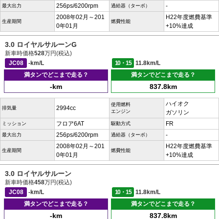
256ps/6200rpm
-
最大出力
過給器（ターボ）
2008年02月～201
H22年度燃費基準
生産期間
燃費性能
0年01月
+10%達成
3.0 ロイヤルサルーンG
新車時価格
528
万円(税込)
JC08
-km/L
10・15
11.8km/L
満タンでどこまで走る？
満タンでどこまで走る？
-km
837.8km
ハイオク
使用燃料
2994cc
排気量
エンジン
ガソリン
フロア6AT
FR
ミッション
駆動方式
256ps/6200rpm
-
最大出力
過給器（ターボ）
2008年02月～201
H22年度燃費基準
生産期間
燃費性能
0年01月
+10%達成
3.0 ロイヤルサルーン
新車時価格
458
万円(税込)
JC08
-km/L
10・15
11.8km/L
満タンでどこまで走る？
満タンでどこまで走る？
-km
837.8km