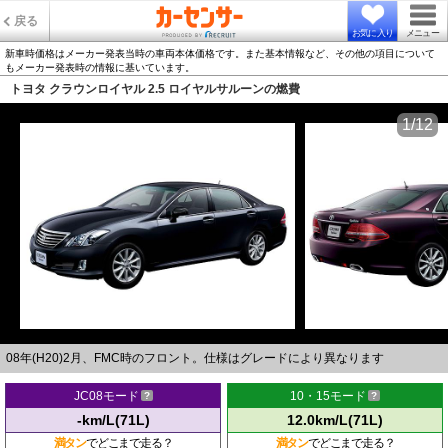
戻る
お気に入り
メニュー
新車時価格はメーカー発表当時の車両本体価格です。また基本情報など、その他の項目について
もメーカー発表時の情報に基いています。
トヨタ クラウンロイヤル 2.5 ロイヤルサルーンの燃費
1/12
08年(H20)2月、FMC時のフロント。仕様はグレードにより異なります
JC08モード
10・15モード
-km/L(71L)
12.0km/L(71L)
満タン
でどこまで走る？
満タン
でどこまで走る？