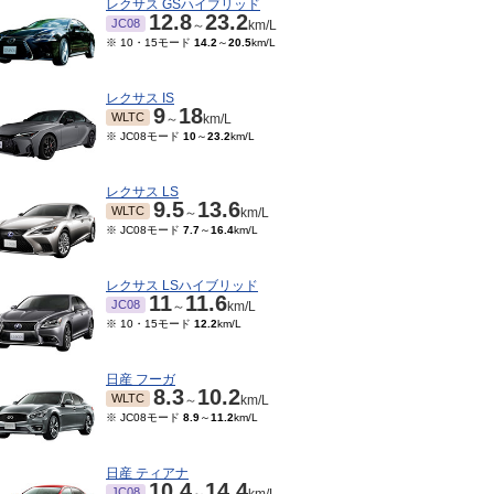
レクサス GSハイブリッド
12.8
23.2
JC08
～
km/L
※ 10・15モード
14.2
～
20.5
km/L
レクサス IS
9
18
WLTC
～
km/L
※ JC08モード
10
～
23.2
km/L
レクサス LS
9.5
13.6
WLTC
～
km/L
※ JC08モード
7.7
～
16.4
km/L
レクサス LSハイブリッド
11
11.6
JC08
～
km/L
※ 10・15モード
12.2
km/L
日産 フーガ
8.3
10.2
WLTC
～
km/L
※ JC08モード
8.9
～
11.2
km/L
日産 ティアナ
10.4
14.4
JC08