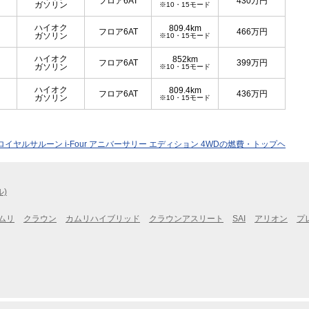
フロア6AT
430
万円
ガソリン
※10・15モード
ハイオク
809.4km
フロア6AT
466
万円
ガソリン
※10・15モード
ハイオク
852km
フロア6AT
399
万円
ガソリン
※10・15モード
ハイオク
809.4km
フロア6AT
436
万円
ガソリン
※10・15モード
 ロイヤルサルーン i-Four アニバーサリー エディション 4WDの燃費・トップヘ
ル)
ムリ
クラウン
カムリハイブリッド
クラウンアスリート
SAI
アリオン
プ