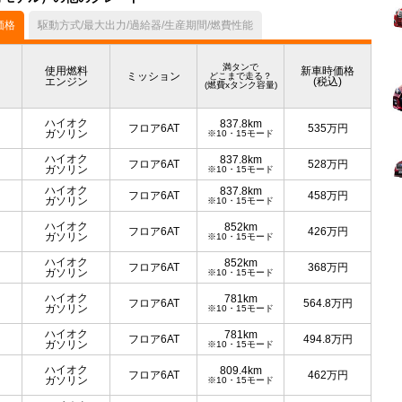
価格
駆動方式/最大出力/過給器/生産期間/燃費性能
満タンで
使用燃料
新車時価格
ミッション
どこまで走る？
エンジン
(税込)
(燃費xタンク容量)
ハイオク
837.8km
フロア6AT
535
万円
ガソリン
※10・15モード
ハイオク
837.8km
フロア6AT
528
万円
ガソリン
※10・15モード
ハイオク
837.8km
フロア6AT
458
万円
ガソリン
※10・15モード
ハイオク
852km
フロア6AT
426
万円
ガソリン
※10・15モード
ハイオク
852km
フロア6AT
368
万円
ガソリン
※10・15モード
ハイオク
781km
フロア6AT
564.8
万円
ガソリン
※10・15モード
ハイオク
781km
フロア6AT
494.8
万円
ガソリン
※10・15モード
ハイオク
809.4km
フロア6AT
462
万円
ガソリン
※10・15モード