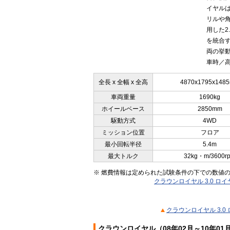
イヤル
リルや
用した2
を統合
両の挙動
車時／高
全長 x 全幅 x 全高
4870x1795x148
車両重量
1690kg
ホイールベース
2850mm
駆動方式
4WD
ミッション位置
フロア
最小回転半径
5.4m
最大トルク
32kg・m/3600r
※ 燃費情報は定められた試験条件の下での数値
クラウンロイヤル 3.0 ロイ
クラウンロイヤル 3.0
クラウンロイヤル（08年02月～10年0