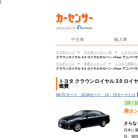
{
中古車
輸入車
中古車トップ
>
中古車メーカー一覧
>
トヨタの中
クラウンロイヤル 3.0 ロイヤルサルーン i-Four アニバー
中古車トップ
>
燃費ランキング
>
トヨタの燃費ラ
クラウンロイヤル 3.0 ロイヤルサルーン i-Four アニバー
トヨタ クラウンロイヤル 3.0 ロイヤ
燃費
WLTCモード、JC08モード、10・15モードとは
10・1
満タ
さらな
日本に
目。個