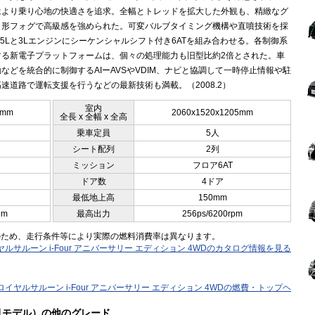
はより乗り心地の快適さを追求。全幅とトレッドを拡大した外観も、精緻なグ
角形フォグで高級感を強められた。可変バルブタイミング機構や直噴技術を採
.5Lと3Lエンジンにシーケンシャルシフト付き6ATを組み合わせる。各制御系
する新電子プラットフォームは、個々の処理能力も旧型比約2倍とされた。車
などを統合的に制御するAIーAVSやVDIM、ナビと協調して一時停止情報や駐
速道路で運転支援を行うなどの最新技術も満載。（2008.2）
室内
5mm
2060x1520x1205mm
全長 x 全幅 x 全高
乗車定員
5人
シート配列
2列
ミッション
フロア6AT
ドア数
4ドア
最低地上高
150mm
pm
最高出力
256ps/6200rpm
のため、走行条件等により実際の燃料消費率は異なります。
ヤルサルーン i-Four アニバーサリー エディション 4WDのカタログ情報を見る
 ロイヤルサルーン i-Four アニバーサリー エディション 4WDの燃費・トップヘ
1月モデル）の他のグレード