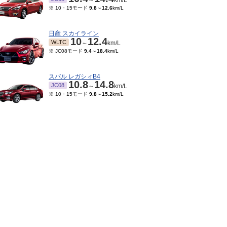
～
km/L
※ 10・15モード
9.8
～
12.6
km/L
日産 スカイライン
10
12.4
WLTC
～
km/L
※ JC08モード
9.4
～
18.4
km/L
スバル レガシィB4
10.8
14.8
JC08
～
km/L
※ 10・15モード
9.8
～
15.2
km/L