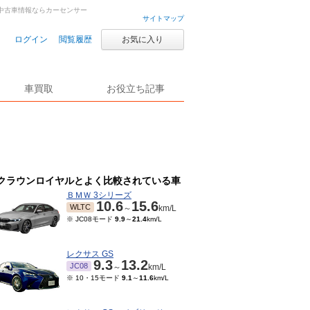
古車・中古車情報ならカーセンサー
サイトマップ
ログイン
閲覧履歴
お気に入り
車買取
お役立ち記事
クラウンロイヤルとよく比較されている車
ＢＭＷ 3シリーズ
10.6
15.6
WLTC
～
km/L
※ JC08モード
9.9
～
21.4
km/L
レクサス GS
9.3
13.2
JC08
～
km/L
※ 10・15モード
9.1
～
11.6
km/L