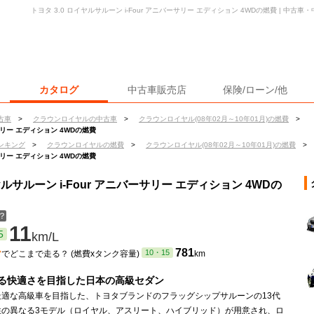
トヨタ 3.0 ロイヤルサルーン i-Four アニバーサリー エディション 4WDの燃費 | 中
カタログ
中古車販売店
保険/ローン/他
古車
>
クラウンロイヤルの中古車
>
クラウンロイヤル(08年02月～10年01月)の燃費
>
サリー エディション 4WDの燃費
ンキング
>
クラウンロイヤルの燃費
>
クラウンロイヤル(08年02月～10年01月)の燃費
>
サリー エディション 4WDの燃費
ルサルーン i-Four アニバーサリー エディション 4WDの
？
11
5
km/L
ン
781
10・15
でどこまで走る？ (燃費xタンク容量)
km
る快適さを目指した日本の高級セダン
最適な高級車を目指した、トヨタブランドのフラッグシップサルーンの13代
性の異なる3モデル（ロイヤル、アスリート、ハイブリッド）が用意され、ロ