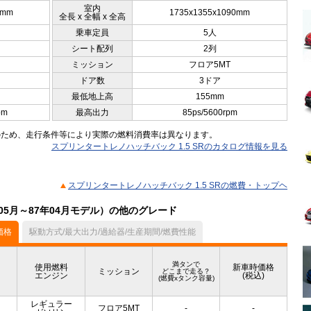
室内
5mm
1735x1355x1090mm
全長 x 全幅 x 全高
乗車定員
5人
シート配列
2列
ミッション
フロア5MT
ドア数
3ドア
最低地上高
155mm
pm
最高出力
85ps/5600rpm
のため、走行条件等により実際の燃料消費率は異なります。
スプリンタートレノハッチバック 1.5 SRのカタログ情報を見る
スプリンタートレノハッチバック 1.5 SRの燃費・トップヘ
5月～87年04月モデル）の他のグレード
価格
駆動方式/最大出力/過給器/生産期間/燃費性能
満タンで
使用燃料
新車時価格
ミッション
どこまで走る？
エンジン
(税込)
(燃費xタンク容量)
レギュラー
フロア5MT
-
-