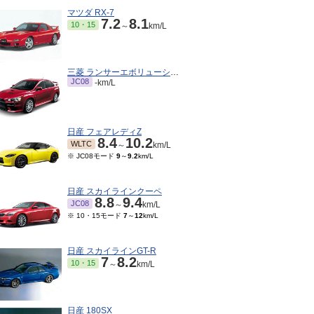
マツダ RX-7
7.2
8.1
10・15
～
km/L
三菱 ランサーエボリューション
JC08
-km/L
日産 フェアレディZ
8.4
10.2
WLTC
～
km/L
※ JC08モード
9
～
9.2
km/L
日産 スカイラインクーペ
8.8
9.4
JC08
～
km/L
※ 10・15モード
7
～
12
km/L
日産 スカイラインGT-R
7
8.2
10・15
～
km/L
日産 180SX