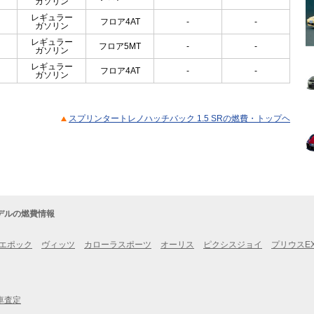
ガソリン
レギュラー
フロア4AT
-
-
ガソリン
レギュラー
フロア5MT
-
-
ガソリン
レギュラー
フロア4AT
-
-
ガソリン
スプリンタートレノハッチバック 1.5 SRの燃費・トップヘ
デルの燃費情報
エポック
ヴィッツ
カローラスポーツ
オーリス
ピクシスジョイ
プリウスE
車査定