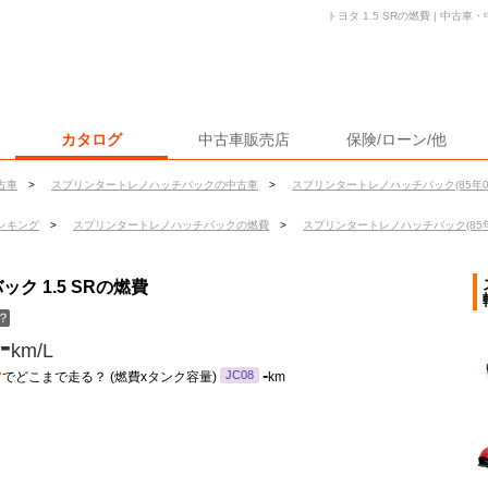
トヨタ 1.5 SRの燃費 | 中
カタログ
中古車販売店
保険/ローン/他
古車
>
スプリンタートレノハッチバックの中古車
>
スプリンタートレノハッチバック(85年0
ンキング
>
スプリンタートレノハッチバックの燃費
>
スプリンタートレノハッチバック(85年
ク 1.5 SRの燃費
？
-
km/L
ン
-
JC08
でどこまで走る？ (燃費xタンク容量)
km