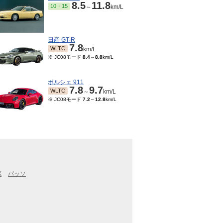
8.5
11.8
10・15
～
km/L
日産 GT-R
7.8
WLTC
km/L
※ JC08モード
8.4
～
8.8
km/L
ポルシェ 911
7.8
9.7
WLTC
～
km/L
※ JC08モード
7.2
～
12.8
km/L
X
パッソ