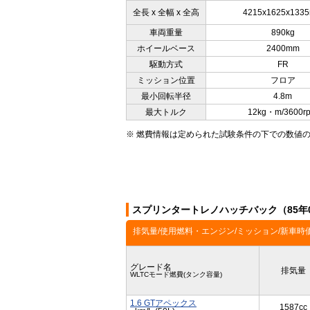
全長 x 全幅 x 全高
4215x1625x133
車両重量
890kg
ホイールベース
2400mm
駆動方式
FR
ミッション位置
フロア
最小回転半径
4.8m
最大トルク
12kg・m/3600r
※ 燃費情報は定められた試験条件の下での数値
スプリンタートレノハッチバック（85年0
排気量/使用燃料・エンジン/ミッション/新車時
グレード名
排気量
WLTCモード燃費(タンク容量)
1.6 GTアペックス
1587cc