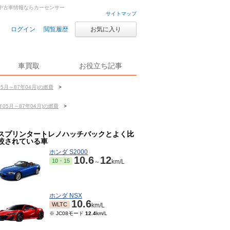
古車・中古車情報ならカーセンサー
サイトマップ
ログイン
閲覧履歴
お気に入り
車買取
お役立ち記事
5月～87年04月)の燃費
>
05月～87年04月)の燃費
>
スプリンタートレノハッチバックとよく比
較されている車
ホンダ S2000
10.6
12
10・15
～
km/L
ホンダ NSX
10.6
WLTC
km/L
※ JC08モード
12.4
km/L