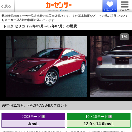
戻る
お気に入り
メニュー
新車時価格はメーカー発表当時の車両本体価格です。また基本情報など、その他の項目について
もメーカー発表時の情報に基いています。
トヨタ セリカ（99年09月～02年07月）の燃費
1/4
99年(H11)9月、FMC時のSS-IIのフロント
JC08モード
10・15モード
-km/L
12.0～14.0km/L