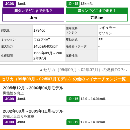
JC08
-km/L
10・15
13km/L
満タンでどこまで走る？
満タンでどこまで走る？
-km
715km
レギュラー
使用燃料
1794cc
排気量
エンジン
ガソリン
フロア4AT
FF
ミッション
駆動方式
145ps/6400rpm
-
最大出力
過給器（ターボ）
1999年09月～200
-
生産期間
燃費性能
2年07月
▲セリカ（99年09月～02年07月）の燃費TOPへ
セリカ（99年09月～02年07月モデル）の他のマイナーチェンジ一覧
2005年12月～2006年04月モデル
機能性を向上
JC08
-km/L
10・15
12.0～14.0km/L
2002年08月～2005年11月モデル
外観と足回りを変更
JC08
-km/L
10・15
12.0～14.0km/L