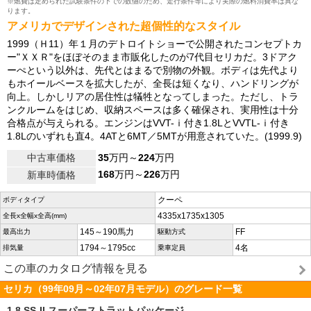
※燃費は定められた試験条件の下での数値のため、走行条件等により実際の燃料消費率は異な
ります。
アメリカでデザインされた超個性的なスタイル
1999（Ｈ11）年１月のデトロイトショーで公開されたコンセプトカ
ー"ＸＸＲ"をほぼそのまま市販化したのが7代目セリカだ。3ドアク
ーぺという以外は、先代とはまるで別物の外観。ボディは先代より
もホイールベースを拡大したが、全長は短くなり、ハンドリングが
向上。しかしリアの居住性は犠牲となってしまった。ただし、トラ
ンクルームをはじめ、収納スペースは多く確保され、実用性は十分
合格点が与えられる。エンジンはVVT-ｉ付き1.8LとVVTL-ｉ付き
1.8Lのいずれも直4。4ATと6MT／5MTが用意されていた。(1999.9)
中古車価格
35
万円～
224
万円
168
万円～
226
万円
新車時価格
クーペ
ボディタイプ
4335x1735x1305
全長x全幅x全高(mm)
145～190馬力
FF
最高出力
駆動方式
1794～1795cc
4名
排気量
乗車定員
この車のカタログ情報を見る
セリカ（99年09月～02年07月モデル）のグレード一覧
1.8 SS-II スーパーストラットパッケージ