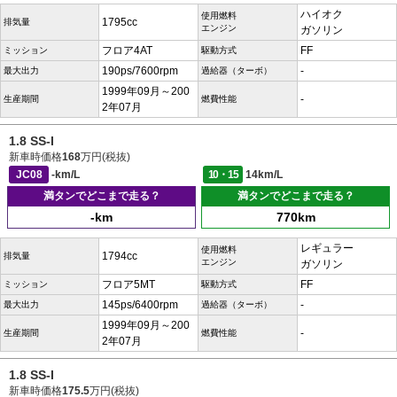
ハイオク
使用燃料
1795cc
排気量
エンジン
ガソリン
フロア4AT
FF
ミッション
駆動方式
190ps/7600rpm
-
最大出力
過給器（ターボ）
1999年09月～200
-
生産期間
燃費性能
2年07月
1.8 SS-I
新車時価格
168
万円(税抜)
JC08
-km/L
10・15
14km/L
満タンでどこまで走る？
満タンでどこまで走る？
-km
770km
レギュラー
使用燃料
1794cc
排気量
エンジン
ガソリン
フロア5MT
FF
ミッション
駆動方式
145ps/6400rpm
-
最大出力
過給器（ターボ）
1999年09月～200
-
生産期間
燃費性能
2年07月
1.8 SS-I
新車時価格
175.5
万円(税抜)