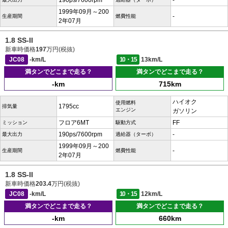
190ps/7600rpm
-
1999年09月～200
-
生産期間
燃費性能
2年07月
1.8 SS-II
新車時価格
197
万円(税抜)
JC08
-km/L
10・15
13km/L
満タンでどこまで走る？
満タンでどこまで走る？
-km
715km
ハイオク
使用燃料
1795cc
排気量
エンジン
ガソリン
フロア6MT
FF
ミッション
駆動方式
190ps/7600rpm
-
最大出力
過給器（ターボ）
1999年09月～200
-
生産期間
燃費性能
2年07月
1.8 SS-II
新車時価格
203.4
万円(税抜)
JC08
-km/L
10・15
12km/L
満タンでどこまで走る？
満タンでどこまで走る？
-km
660km