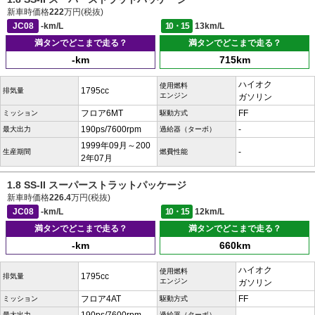
新車時価格
222
万円(税抜)
JC08
-km/L
10・15
13km/L
満タンでどこまで走る？
満タンでどこまで走る？
-km
715km
ハイオク
使用燃料
1795cc
排気量
エンジン
ガソリン
フロア6MT
FF
ミッション
駆動方式
190ps/7600rpm
-
最大出力
過給器（ターボ）
1999年09月～200
-
生産期間
燃費性能
2年07月
1.8 SS-II スーパーストラットパッケージ
新車時価格
226.4
万円(税抜)
JC08
-km/L
10・15
12km/L
満タンでどこまで走る？
満タンでどこまで走る？
-km
660km
ハイオク
使用燃料
1795cc
排気量
エンジン
ガソリン
フロア4AT
FF
ミッション
駆動方式
最大出力
過給器（ターボ）