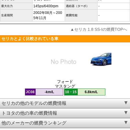
145ps/6400rpm
-
最大出力
過給器（ターボ）
2002年08月～200
-
生産期間
燃費性能
5年11月
▲セリカ 1.8 SS-Iの燃費TOPへ
セリカとよく比較されている車
フォード
マスタング
JC08
-km/L
10・15
6.8km/L
セリカの他のモデルの燃費情報
トヨタの他の車の燃費情報
他のメーカーの燃費ランキング