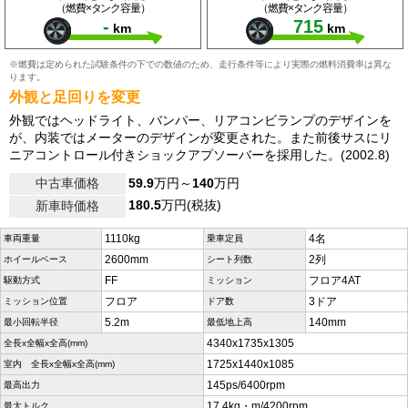
（燃費×タンク容量）
（燃費×タンク容量）
-
715
km
km
※燃費は定められた試験条件の下での数値のため、走行条件等により実際の燃料消費率は異な
ります。
外観と足回りを変更
外観ではヘッドライト、バンパー、リアコンビランプのデザインを
が、内装ではメーターのデザインが変更された。また前後サスにリ
ニアコントロール付きショックアプソーバーを採用した。(2002.8)
中古車価格
59.9
万円～
140
万円
180.5
万円(税抜)
新車時価格
1110kg
4名
車両重量
乗車定員
2600mm
2列
ホイールベース
シート列数
FF
フロア4AT
駆動方式
ミッション
フロア
3ドア
ミッション位置
ドア数
5.2m
140mm
最小回転半径
最低地上高
4340x1735x1305
全長x全幅x全高(mm)
1725x1440x1085
室内 全長x全幅x全高(mm)
145ps/6400rpm
最高出力
17.4kg・m/4200rpm
最大トルク