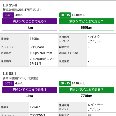
1.8 SS-II
新車時価格
208.4
万円(税抜)
JC08
-km/L
10・15
12.0km/L
満タンでどこまで走る？
満タンでどこまで走る？
-km
660km
ハイオク
使用燃料
1795cc
排気量
エンジン
ガソリン
フロア4AT
FF
ミッション
駆動方式
190ps/7600rpm
-
最大出力
過給器（ターボ）
2002年08月～200
-
生産期間
燃費性能
5年11月
1.8 SS-I
新車時価格
173
万円(税抜)
JC08
-km/L
10・15
14.0km/L
満タンでどこまで走る？
満タンでどこまで走る？
-km
770km
レギュラー
使用燃料
1794cc
排気量
エンジン
ガソリン
フロア5MT
FF
ミッション
駆動方式