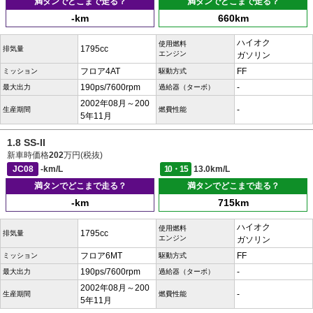
満タンでどこまで走る？
満タンでどこまで走る？
-km
660km
ハイオク
使用燃料
1795cc
排気量
エンジン
ガソリン
フロア4AT
FF
ミッション
駆動方式
190ps/7600rpm
-
最大出力
過給器（ターボ）
2002年08月～200
-
生産期間
燃費性能
5年11月
1.8 SS-II
新車時価格
202
万円(税抜)
JC08
-km/L
10・15
13.0km/L
満タンでどこまで走る？
満タンでどこまで走る？
-km
715km
ハイオク
使用燃料
1795cc
排気量
エンジン
ガソリン
フロア6MT
FF
ミッション
駆動方式
190ps/7600rpm
-
最大出力
過給器（ターボ）
2002年08月～200
-
生産期間
燃費性能
5年11月