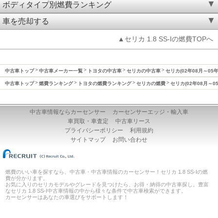
ボディタイプ別燃費ランキング
車を売却する
▲セリカ 1.8 SS-Iの燃費TOPへ
中古車トップ
中古車メーカー一覧
トヨタの中古車
セリカの中古車
セリカ(02年08月～05
中古車トップ
燃費ランキング
トヨタの燃費ランキング
セリカの燃費
セリカ(02年08月～0
中古車情報ならカーセンサー
カーセンサーエッジ・輸入車
車買取・車査定
中古車リース
プライバシーポリシー
利用規約
サイトマップ
お問い合わせ
燃費のいい車を探すなら、中古車・中古車情報のカーセンサー！セリカ 1.8 SS-Iの燃
費が分かります。
お気に入りのセリカモデルやグレードを見つけたら、お得・納得の中古車探し。豊富
なセリカ 1.8 SS-I中古車情報の中から様々な条件で中古車検索ができます。
カーセンサーはあなたの車選びをサポートします！