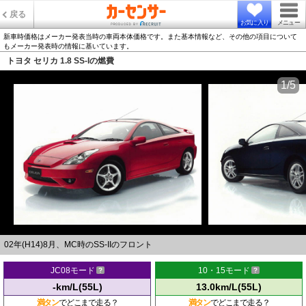
戻る
お気に入り
メニュー
新車時価格はメーカー発表当時の車両本体価格です。また基本情報など、その他の項目について
もメーカー発表時の情報に基いています。
トヨタ セリカ 1.8 SS-Iの燃費
1/5
02年(H14)8月、MC時のSS-IIのフロント
JC08モード
10・15モード
-km/L(55L)
13.0km/L(55L)
満タン
でどこまで走る？
満タン
でどこまで走る？