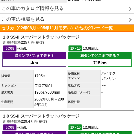
この車のカタログ情報を見る
この車の相場を見る
セリカ（02年08月～05年11月モデル）の他のグレード一覧
1.8 SS-II スーパーストラットパッケージ
新車時価格
225
万円(税抜)
JC08
-km/L
10・15
13.0km/L
満タンでどこまで走る？
満タンでどこまで走る？
-km
715km
ハイオク
使用燃料
1795cc
排気量
エンジン
ガソリン
フロア6MT
FF
ミッション
駆動方式
190ps/7600rpm
-
最大出力
過給器（ターボ）
2002年08月～200
-
生産期間
燃費性能
5年11月
1.8 SS-II スーパーストラットパッケージ
新車時価格
229.4
万円(税抜)
JC08
-km/L
10・15
12.0km/L