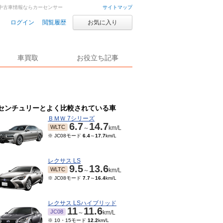
車・中古車情報ならカーセンサー
サイトマップ
ログイン
閲覧履歴
お気に入り
車買取
お役立ち記事
センチュリーとよく比較されている車
ＢＭＷ 7シリーズ
6.7
14.7
WLTC
～
km/L
※ JC08モード
6.4
～
17.7
km/L
レクサス LS
9.5
13.6
WLTC
～
km/L
※ JC08モード
7.7
～
16.4
km/L
レクサス LSハイブリッド
11
11.6
JC08
～
km/L
※ 10・15モード
12.2
km/L