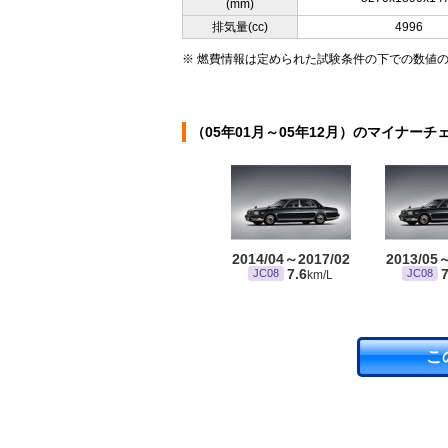
(mm)
排気量(cc)
4996
※ 燃費情報は定められた試験条件の下での数値
（05年01月～05年12月）のマイナーチ
2014/04～2017/02
2013/05
7.6
7
JC08
JC08
km/L
こ