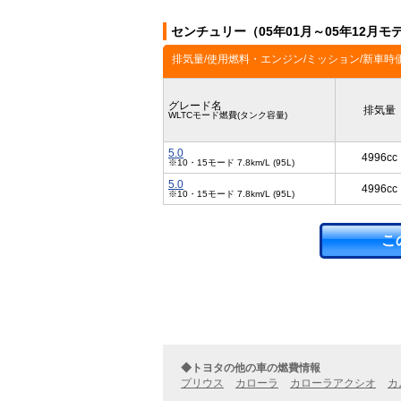
センチュリー（05年01月～05年12月
排気量/使用燃料・エンジン/ミッション/新車時
グレード名
排気量
WLTCモード燃費(タンク容量)
5.0
4996cc
※10・15モード 7.8km/L (95L)
5.0
4996cc
※10・15モード 7.8km/L (95L)
こ
◆トヨタの他の車の燃費情報
プリウス
カローラ
カローラアクシオ
カ