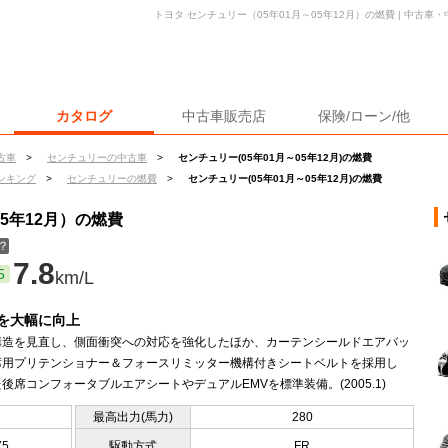
トヨタ センチュリー（05年01月～05年12月）の燃費 | 中古
カタログ
中古車販売店
保険/ローン/他
古車
>
センチュリーの中古車
>
センチュリー(05年01月～05年12月)の燃費
ンキング
>
センチュリーの燃費
>
センチュリー(05年01月～05年12月)の燃費
05年12月）の燃費
？
7.8
5
km/L
を大幅に向上
構造を見直し、側面衝突への対応を強化したほか、カーテンシールドエアバッ
席用プリテンショナー＆フォースリミッター機構付きシートベルトを採用し
後席コンフォータブルエアシートやデュアルEMVを標準装備。(2005.1)
最高出力(馬力)
280
75
駆動方式
FR