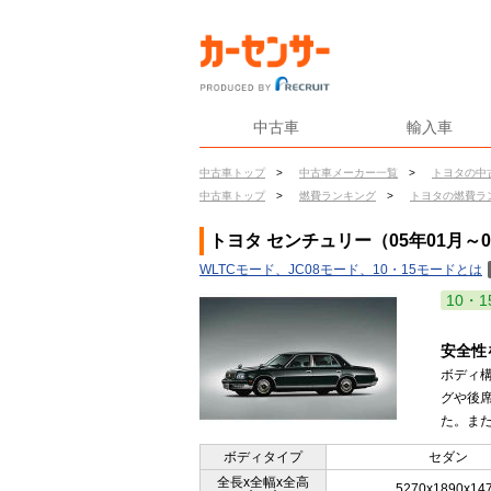
中古車
輸入車
中古車トップ
>
中古車メーカー一覧
>
トヨタの中
中古車トップ
>
燃費ランキング
>
トヨタの燃費ラ
トヨタ センチュリー（05年01月～
WLTCモード、JC08モード、10・15モードとは
10・1
安全性
ボディ
グや後
た。また
ボディタイプ
セダン
全長x全幅x全高
5270x1890x14