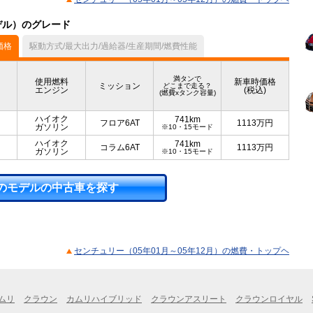
モデル）のグレード
価格
駆動方式/最大出力/過給器/生産期間/燃費性能
満タンで
使用燃料
新車時価格
ミッション
どこまで走る？
エンジン
(税込)
(燃費xタンク容量)
ハイオク
741km
フロア6AT
1113
万円
ガソリン
※10・15モード
ハイオク
741km
コラム6AT
1113
万円
ガソリン
※10・15モード
のモデルの中古車を探す
センチュリー（05年01月～05年12月）の燃費・トップヘ
ムリ
クラウン
カムリハイブリッド
クラウンアスリート
クラウンロイヤル