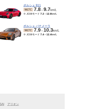
ポルシェ 911
7.8
9.7
WLTC
～
km/L
※ JC08モード
7.2
～
12.8
km/L
ポルシェ パナメーラ
7.9
10.3
WLTC
～
km/L
※ JC08モード
7.4
～
12.4
km/L
SAI
アリオン