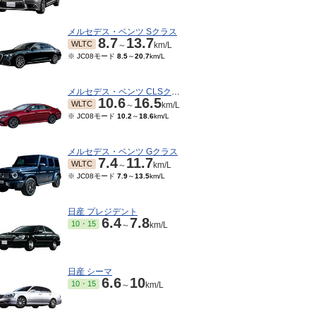
メルセデス・ベンツ Sクラス
8.7
13.7
WLTC
～
km/L
※ JC08モード
8.5
～
20.7
km/L
メルセデス・ベンツ CLSクラス
10.6
16.5
WLTC
～
km/L
※ JC08モード
10.2
～
18.6
km/L
メルセデス・ベンツ Gクラス
7.4
11.7
WLTC
～
km/L
※ JC08モード
7.9
～
13.5
km/L
01～2007/12
2001/05～2004/12
2000/04～2001/04
199
15モード
7.8
km/L
※ 10・15モード
7.2
～
8.7
km/L
※ 10・15モード
7.2
km/L
※ 1
日産 プレジデント
6.4
7.8
10・15
～
km/L
日産 シーマ
6.6
10
10・15
～
km/L