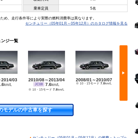
乗車定員
5名
のため、走行条件等により実際の燃料消費率は異なります。
センチュリー（05年01月～05年12月）のカタログ情報を見る
ェンジ一覧
▶
～2014/03
2010/08～2013/04
2008/01～2010/07
2006/
※ 10・15モード
7.8
km/L
※ 10・
.6
7.6
JC08
km/L
km/L
※ 10・15モード
7.8
km/L
のモデルの中古車を探す
センチュリー（05年01月～05年12月）の燃費・トップヘ