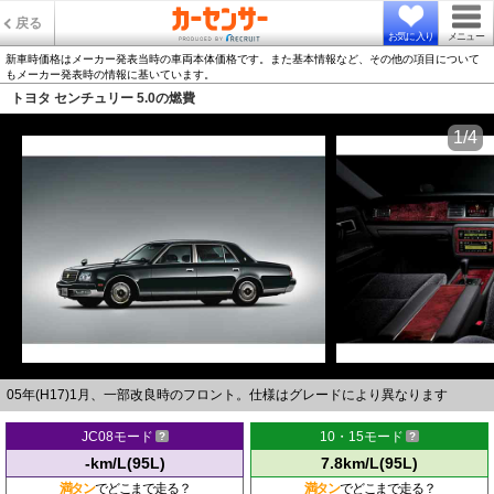
戻る
お気に入り
メニュー
新車時価格はメーカー発表当時の車両本体価格です。また基本情報など、その他の項目について
もメーカー発表時の情報に基いています。
トヨタ センチュリー 5.0の燃費
1/4
05年(H17)1月、一部改良時のフロント。仕様はグレードにより異なります
JC08モード
10・15モード
-km/L(95L)
7.8km/L(95L)
満タン
でどこまで走る？
満タン
でどこまで走る？