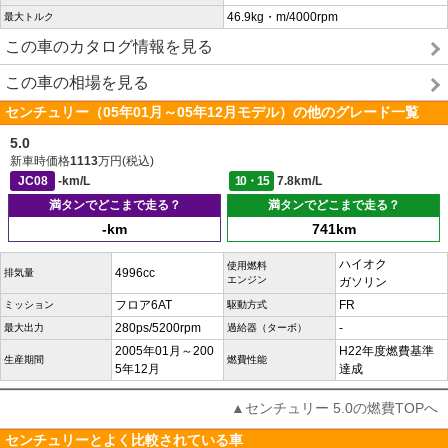
46.9kg・m/4000rpm
最大トルク
この車のカタログ情報を見る
この車の相場を見る
センチュリー（05年01月～05年12月モデル）の他のグレード一覧
5.0
新車時価格
1113
万円(税込)
JC08
-km/L
10・15
7.8km/L
満タンでどこまで走る？
満タンでどこまで走る？
-km
741km
ハイオク
使用燃料
4996cc
排気量
エンジン
ガソリン
フロア6AT
FR
ミッション
駆動方式
280ps/5200rpm
-
最大出力
過給器（ターボ）
2005年01月～200
H22年度燃費基準
生産期間
燃費性能
5年12月
達成
▲センチュリー 5.0の燃費TOPへ
センチュリーとよく比較されている車