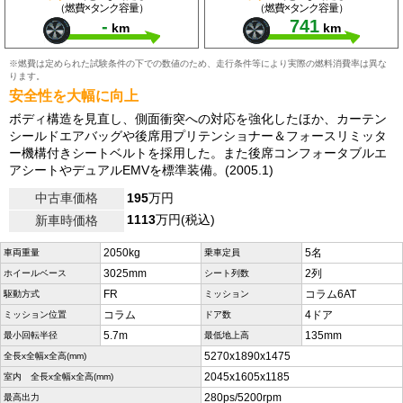
（燃費×タンク容量）
（燃費×タンク容量）
-
741
km
km
※燃費は定められた試験条件の下での数値のため、走行条件等により実際の燃料消費率は異な
ります。
安全性を大幅に向上
ボディ構造を見直し、側面衝突への対応を強化したほか、カーテン
シールドエアバッグや後席用プリテンショナー＆フォースリミッタ
ー機構付きシートベルトを採用した。また後席コンフォータブルエ
アシートやデュアルEMVを標準装備。(2005.1)
中古車価格
195
万円
1113
万円(税込)
新車時価格
2050kg
5名
車両重量
乗車定員
3025mm
2列
ホイールベース
シート列数
FR
コラム6AT
駆動方式
ミッション
コラム
4ドア
ミッション位置
ドア数
5.7m
135mm
最小回転半径
最低地上高
5270x1890x1475
全長x全幅x全高(mm)
2045x1605x1185
室内 全長x全幅x全高(mm)
280ps/5200rpm
最高出力